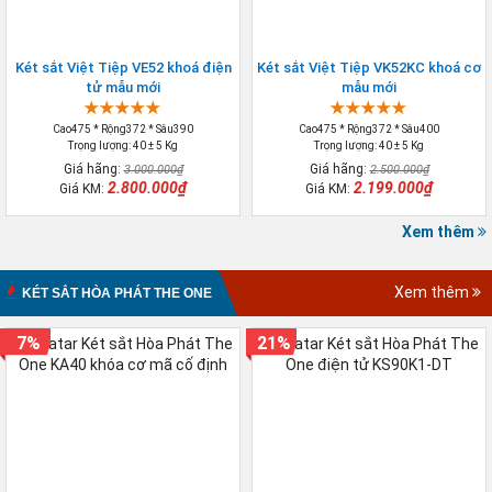
Két sắt Việt Tiệp VE52 khoá điện
Két sắt Việt Tiệp VK52KC khoá cơ
tử mẫu mới
mẫu mới
Cao475 * Rộng372 * Sâu390
Cao475 * Rộng372 * Sâu400
Trọng lượng: 40 ± 5 Kg
Trọng lượng: 40 ± 5 Kg
Giá hãng:
Giá hãng:
3.000.000₫
2.500.000₫
2.800.000₫
2.199.000₫
Giá KM:
Giá KM:
Xem thêm
Xem thêm
KÉT SẮT HÒA PHÁT THE ONE
7%
21%