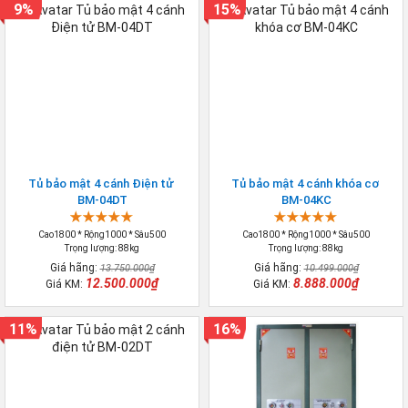
9%
15%
Tủ bảo mật 4 cánh Điện tử
Tủ bảo mật 4 cánh khóa cơ
BM-04DT
BM-04KC
Cao1800 * Rộng1000 * Sâu500
Cao1800 * Rộng1000 * Sâu500
Trọng lượng: 88kg
Trọng lượng: 88kg
Giá hãng:
Giá hãng:
13.750.000₫
10.499.000₫
12.500.000₫
8.888.000₫
Giá KM:
Giá KM:
11%
16%