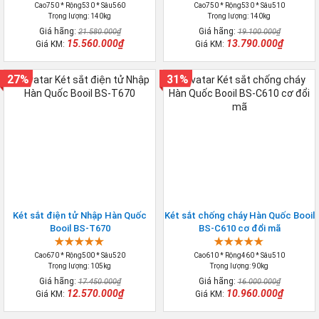
Cao750 * Rộng530 * Sâu560
Cao750 * Rộng530 * Sâu510
Trọng lượng: 140kg
Trọng lượng: 140kg
Giá hãng:
Giá hãng:
21.580.000₫
19.100.000₫
15.560.000₫
13.790.000₫
Giá KM:
Giá KM:
27%
31%
Két sắt điện tử Nhập Hàn Quốc
Két sắt chống cháy Hàn Quốc Booil
Booil BS-T670
BS-C610 cơ đổi mã
Cao670 * Rộng500 * Sâu520
Cao610 * Rộng460 * Sâu510
Trọng lượng: 105kg
Trọng lượng: 90kg
Giá hãng:
Giá hãng:
17.450.000₫
16.000.000₫
12.570.000₫
10.960.000₫
Giá KM:
Giá KM: