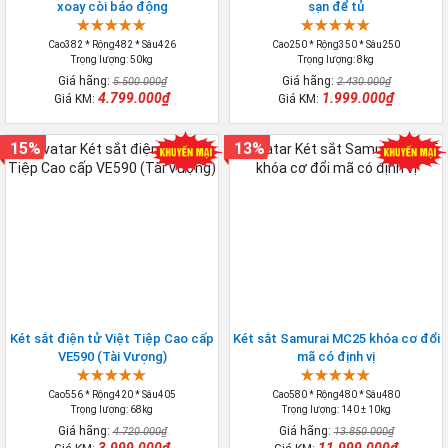
xoay còi báo động
sạn để tủ
Cao382 * Rộng482 * Sâu426
Cao250 * Rộng350 * Sâu250
Trọng lượng: 50kg
Trọng lượng: 8kg
Giá hãng:
Giá hãng:
5.500.000₫
2.430.000₫
4.799.000₫
1.999.000₫
Giá KM:
Giá KM:
15%
13%
Két sắt điện tử Việt Tiệp Cao cấp
Két sắt Samurai MC25 khóa cơ đổi
VE590 (Tài Vượng)
mã có định vị
Cao556 * Rộng420 * Sâu405
Cao580 * Rộng480 * Sâu480
Trọng lượng: 68kg
Trọng lượng: 140 ± 10kg
Giá hãng:
Giá hãng:
4.720.000₫
13.850.000₫