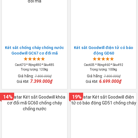
Két sắt chống cháy chống nước
Két sắt Goodwill điện tử có báo
Goodwill GC67 cơ đổi mã
động GD60
Cao670 * Rộng480 * Sâu485
Cao605 * Rộng460 * Sâu492
Trọng lượng: 120kg
Trọng lượng: 100kg
Giá hãng:
Giá hãng:
7.800.000₫
7.800.000₫
7.399.000₫
6.699.000₫
Giá KM:
Giá KM:
14%
19%