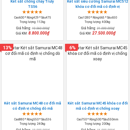
Két sắt chống cháy Truly
Két sắt siêu cường Samurai MC512
TS56
khóa cơ đổi mã có định vị
Cao600 * Rộng429 * Sâu475
Cao1280 * Rộng665 * Sâu650
Trọng lượng: 112kg
Trọng lượng: 400kg
Giá hãng:
Giá hãng:
10.560.000₫
31.000.000₫
8.800.000₫
27.500.000₫
Giá KM:
Giá KM:
13%
6%
Két sắt Samurai MC48 cơ đổi mã
Két sắt Samurai MC45 khóa cơ đổi
có định vị chống dò mã
mã có định vị chống xoay
Cao880 * Rộng550 * Sâu536
Cao750 * Rộng500 *Sâu550mm
Trọng lượng: 240kg
Trọng lượng: 200kg
Giá hãng:
Giá hãng: