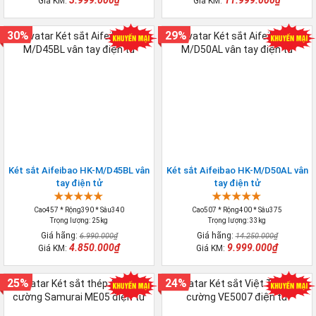
3.999.000₫
11.999.000₫
Giá KM:
Giá KM:
30%
29%
Két sắt Aifeibao HK-M/D45BL vân
Két sắt Aifeibao HK-M/D50AL vân
tay điện tử
tay điện tử
Cao457 * Rộng390 * Sâu340
Cao507 * Rộng400 * Sâu375
Trọng lượng: 25kg
Trọng lượng: 33kg
Giá hãng:
Giá hãng:
6.990.000₫
14.250.000₫
4.850.000₫
9.999.000₫
Giá KM:
Giá KM:
25%
24%