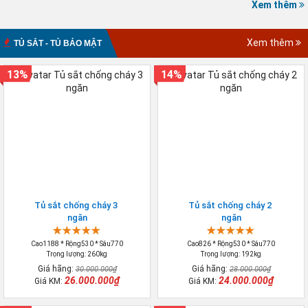
Xem thêm
Xem thêm
TỦ SẮT - TỦ BẢO MẬT
13%
14%
Tủ sắt chống cháy 3
Tủ sắt chống cháy 2
ngăn
ngăn
Cao1188 * Rộng530 * Sâu770
Cao826 * Rộng530 * Sâu770
Trọng lượng: 260kg
Trọng lượng: 192kg
Giá hãng:
Giá hãng:
30.000.000₫
28.000.000₫
26.000.000₫
24.000.000₫
Giá KM:
Giá KM: