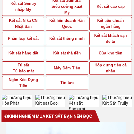
Két sắt Samurai
Két sắt Sentry
Siêu cường xuất
Két sắt cao cấp
nhập Mỹ
Mỹ
Két sắt Nika CN
Két liên doanh Hàn
Két tiêu chuẩn
Nhật Bản
Quốc
ngân hàng
Két sắt khách sạn
Phân loại két sắt
Két sắt thông minh
để tủ
Két sắt hàng đặt
Két sắt thả tiền
Cửa kho tiền
Tủ sắt
Hộp đựng tiền cá
Máy Đếm Tiền
Tủ bảo mật
nhân
Ngăn Kéo Đựng
Tin tức
Tiền
KINH NGHIỆM MUA KÉT SẮT BẠN NÊN ĐỌC