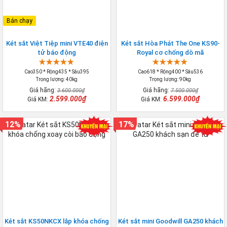
Bán chạy
Két sắt Việt Tiệp mini VTE40 điện
Két sắt Hòa Phát The One KS90-
tử báo động
Royal cơ chống dò mã
Cao350 * Rộng435 * Sâu395
Cao618 * Rộng400 * Sâu536
Trọng lượng: 40kg
Trọng lượng: 90kg
Giá hãng:
Giá hãng:
3.600.000₫
7.500.000₫
2.599.000₫
6.599.000₫
Giá KM:
Giá KM:
12%
17%
Két sắt KS50NKCX lắp khóa chống
Két sắt mini Goodwill GA250 khách