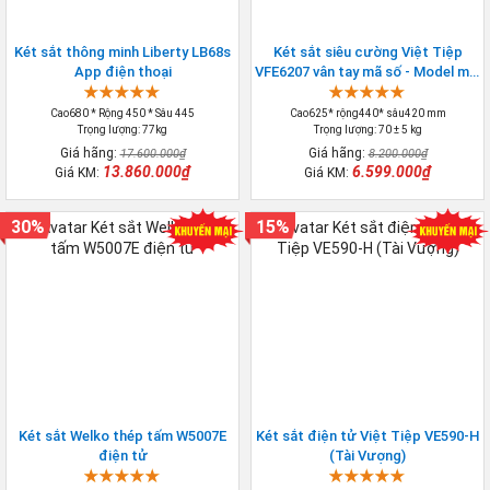
Két sắt thông minh Liberty LB68s
Két sắt siêu cường Việt Tiệp
App điện thoại
VFE6207 vân tay mã số - Model mới
2026
Cao680 * Rộng 450 * Sâu 445
Cao625* rộng440* sâu420 mm
Trọng lượng: 77kg
Trọng lượng: 70 ± 5 kg
Giá hãng:
Giá hãng:
17.600.000₫
8.200.000₫
13.860.000₫
6.599.000₫
Giá KM:
Giá KM:
30%
15%
Két sắt Welko thép tấm W5007E
Két sắt điện tử Việt Tiệp VE590-H
điện tử
(Tài Vượng)