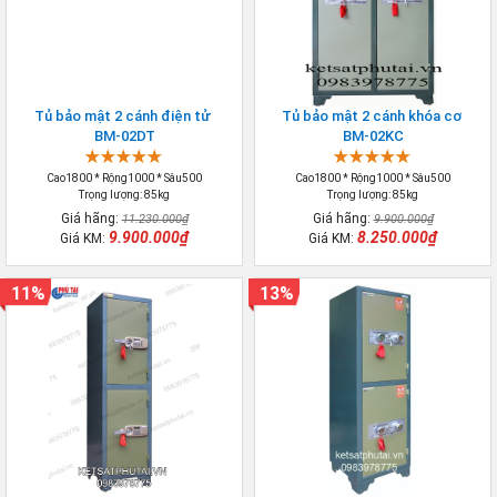
Tủ bảo mật 2 cánh điện tử
Tủ bảo mật 2 cánh khóa cơ
BM-02DT
BM-02KC
Cao1800 * Rộng1000 * Sâu500
Cao1800 * Rộng1000 * Sâu500
Trọng lượng: 85kg
Trọng lượng: 85kg
Giá hãng:
Giá hãng:
11.230.000₫
9.900.000₫
9.900.000₫
8.250.000₫
Giá KM:
Giá KM:
11%
13%