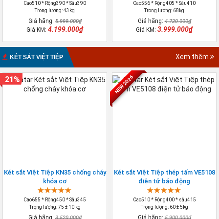
Cao510 * Rộng390 * Sâu390
Cao556 * Rộng405 * Sâu410
Trọng lượng: 43kg
Trọng lượng: 68kg
Giá hãng:
Giá hãng:
5.999.000₫
4.720.000₫
4.199.000₫
3.999.000₫
Giá KM:
Giá KM:
Xem thêm
KÉT SẮT VIỆT TIỆP
NEW 2026
21%
Két sắt Việt Tiệp KN35 chống cháy
Két sắt Việt Tiệp thép tấm VE5108
khóa cơ
điện tử báo động
Cao655 * Rộng450 * Sâu345
Cao510 * Rộng400 * sâu415
Trọng lượng: 75 ± 10 kg
Trọng lượng: 60 ± 5kg
Giá hãng:
Giá hãng:
3.520.000₫
5.900.000₫