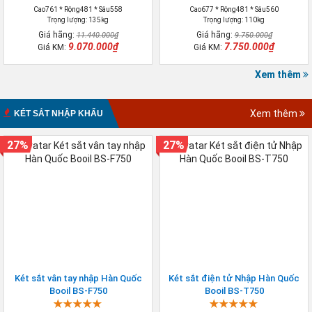
Cao761 * Rộng481 * Sâu558
Cao677 * Rộng481 * Sâu560
Trọng lượng: 135kg
Trọng lượng: 110kg
Giá hãng:
Giá hãng:
11.440.000₫
9.750.000₫
9.070.000₫
7.750.000₫
Giá KM:
Giá KM:
Xem thêm
Xem thêm
KÉT SẮT NHẬP KHẨU
27%
27%
Két sắt vân tay nhập Hàn Quốc
Két sắt điện tử Nhập Hàn Quốc
Booil BS-F750
Booil BS-T750