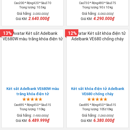
Cao200 * Rộng420 * Sâu370
Cao730 * Rộng480 * Sâu375
Trọng lượng: 10.5kg
Trọng lượng: 90 ± 10 kg
Giá hãng:
Giá hãng:
3.080.000₫
5.060.000₫
2.640.000₫
4.290.000₫
Giá KM:
Giá KM:
13%
12%
Két sắt Adelbank VE680W màu
Két sắt khóa điện tử Adelbank
trắng khóa điện tử
VE680 chống cháy
Cao695 * Rộng450 * Sâu515
Cao695 * Rộng450 * Sâu515
Trọng lượng: 110kg
Trọng lượng: 105±10kg
Giá hãng:
Giá hãng:
7.480.000₫
7.260.000₫
6.489.999₫
6.380.000₫
Giá KM:
Giá KM: