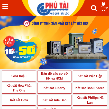
0
Bản đồ các cơ sở
Giới thiệu
Két sắt Việt Tiệp
HN và HCM
Két sắt Hòa Phát
Két sắt Liberty
Két sắt Booil Korea
The One
Két sắt Philips Hà
Két sắt Bofa
Két sắt AifeiBao
Lan