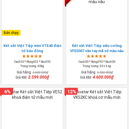
Bán chạy
Két sắt Việt Tiệp mini VTE40 điện
Két sắt Việt Tiệp siêu cường
tử báo động
VFE5007 vân tay mã số màu nâu
Cao350 * Rộng435 * Sâu395
Cao500 * Rộng390 * Sâu400
Trọng lượng: 40kg
Trọng lượng: 50 ± 5 kg
Giá hãng:
Giá hãng:
3.600.000₫
5.350.000₫
2.599.000₫
4.600.000₫
Giá KM:
Giá KM:
6%
12%