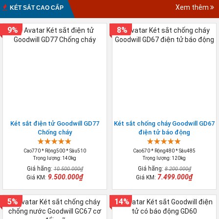
Xem thêm
KÉT SẮT CAO CẤP
9%
8%
Két sắt điện tử Goodwill GD77
Két sắt chống cháy Goodwill GD67
Chống cháy
điện tử báo động
Cao770 * Rộng500 * Sâu510
Cao670 * Rộng480 * Sâu485
Trọng lượng: 140kg
Trọng lượng: 120kg
Giá hãng:
Giá hãng:
10.500.000₫
8.200.000₫
9.500.000₫
7.499.000₫
Giá KM:
Giá KM:
5%
14%