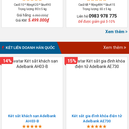
Cao510 * Rộng420 * Sâu490
Cao368 * Rộng484 * Sâu415
Trọng lượng: 80 ± 5 kg
Trọng lượng: 65 ± 5 kg
Giá hãng:
0983 978 775
6.860.000₫
Liên hệ
5.499.000₫
Giá KM:
Để được giảm giá 5-10%
Xem thêm
Xem thêm
KÉT LIÊN DOANH HÀN QUỐC
14%
15%
Két sắt khách sạn Adelbank
Két sắt gia đình khóa điện tử
AH03-B
Adelbank AE730