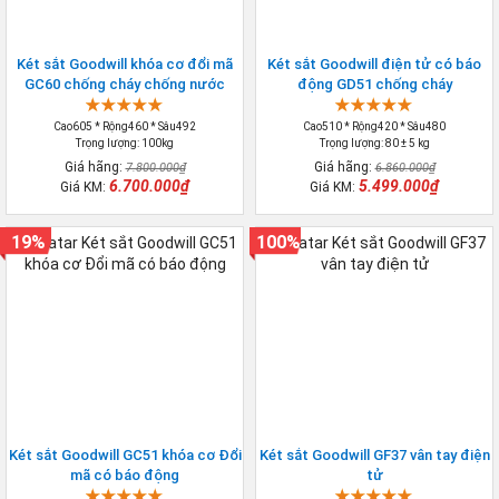
Két sắt Goodwill khóa cơ đổi mã
Két sắt Goodwill điện tử có báo
GC60 chống cháy chống nước
động GD51 chống cháy
Cao605 * Rộng460 * Sâu492
Cao510 * Rộng420 * Sâu480
Trọng lượng: 100kg
Trọng lượng: 80 ± 5 kg
Giá hãng:
Giá hãng:
7.800.000₫
6.860.000₫
6.700.000₫
5.499.000₫
Giá KM:
Giá KM:
19%
100%
Két sắt Goodwill GC51 khóa cơ Đổi
Két sắt Goodwill GF37 vân tay điện
mã có báo động
tử