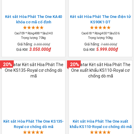
Két sắt Hòa Phát The One KA40
Két sắt Hòa Phát The One điện tử
khóa cơ mã cố định
KS90K1-DT
Cao709 * Rộng488 * Sâu340
Cao618 * Rộng400 * Sâu536
Trọng lượng: 70kg
Trọng lượng: 90kg
Giá hãng:
Giá hãng:
3.300.000₫
7.680.000₫
3.050.000₫
5.999.000₫
Giá KM:
Giá KM:
20%
20%
Két sắt Hòa Phát The One KS135-
Két sắt Hòa Phát The One xuất
Royal cơ chống dò mã
khẩu KS110-Royal cơ chống dò mã