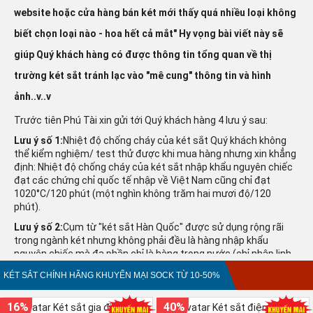
website hoặc cửa hàng bán két mới thấy quá nhiều loại không
biết chọn loại nào - hoa hết cả mắt" Hy vọng bài viết này sẽ
giúp Quý khách hàng có được thông tin tổng quan về thị
trường két sắt tránh lạc vào "mê cung" thông tin và hình
ảnh..v..v
Trước tiên Phú Tài xin gửi tới Quý khách hàng 4 lưu ý sau:
Lưu ý số 1:
Nhiệt độ chống cháy của két sắt Quý khách không
thể kiểm nghiệm/ test thử được khi mua hàng nhưng xin khẳng
định: Nhiệt độ chống cháy của két sắt nhập khẩu nguyên chiếc
đạt các chứng chỉ quốc tế nhập về Việt Nam cũng chỉ đạt
1020°C/120 phút (một nghìn không trăm hai mươi độ/120
phút).
Lưu ý số 2:
Cụm từ "két sắt Hàn Quốc" được sử dụng rộng rãi
trong ngành két nhưng không phải đều là hàng nhập khẩu
nguyên chiếc mà đa phần chỉ là hàng trong nước (chỉ nhập linh
kiện) tem mác chữ nước ngoài.
KÉT SẮT CHÍNH HÃNG KHUYẾN MẠI SOCK TỪ 10-50%
Lưu ý số 3:
Cụm từ "thân két đúc đặc 100%" chỉ là vỏ thép 2 lớp
(vỏ này dày bao nhiêu còn tùy từng hãng), ở giữa là vật liệu
16%
40%