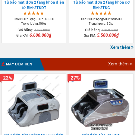
Tủ bảo mật đơn 2 tầng khóa điện
Tủ bảo mật đơn 2 tầng khóa cơ
tử BM-2TKDT
BM-2TKC
Cao1800 * Rộng500 * Sâu500
Cao1800 * Rộng500 * Sâu500
Trọng lượng: 50kg
Trọng lượng: 50kg
Giá hãng:
Giá hãng:
7.499.000₫
6.350.000₫
6.600.000₫
5.500.000₫
Giá KM:
Giá KM:
Xem thêm
Xem thêm
MÁY ĐẾM TIỀN
22%
27%