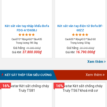
Két sắt vân tay nhập khẩu Bofa
Két sắt vân tay điện tử Bofa BF-
FDG-A1D65BJ
60ZZ
Cao670 * Rộng460 * Sâu405
Cao600 * Rộng430 * Sâu360
Trọng lượng: 98.5kg
Trọng lượng: 53kg
Giá hãng:
Giá hãng:
44.380.000₫
20.540.000₫
37.800.000₫
16.790.000₫
Giá KM:
Giá KM:
Xem thêm
Xem thêm
KÉT SẮT THÉP TẤM SIÊU CƯỜNG
16%
16%