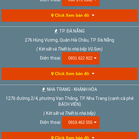
Click Xem bản đồ
TP. ĐÀ NẴNG
276 Hùng Vương, Quận Hải Châu, TP. Đà Nẵng
( Két sắt và Thiết bị nhà bếp Vũ Sơn)
Điện thoại:
0931 622 822
Click Xem bản đồ
NHA TRANG - KHÁNH HÒA
1276 đường 2/4, phường Vạn Thắng, TP. Nha Trang (cạnh cà phê
BÁCH VIÊN)
( Két sắt và Thiết bị nhà bếp)
Điện thoại:
0919.462.555
Click Xem bản đồ