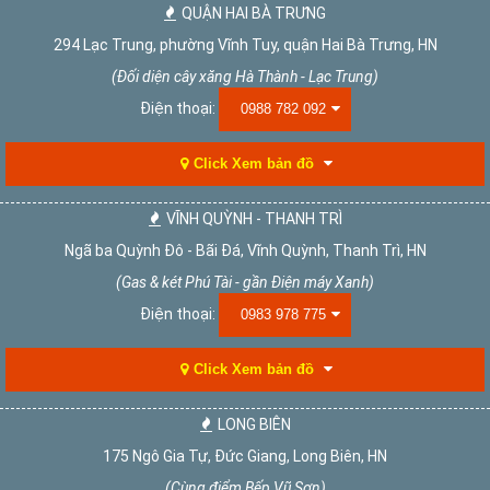
QUẬN HAI BÀ TRƯNG
294 Lạc Trung, phường Vĩnh Tuy, quận Hai Bà Trưng, HN
(Đối diện cây xăng Hà Thành - Lạc Trung)
Điện thoại:
0988 782 092
Click Xem bản đồ
VĨNH QUỲNH - THANH TRÌ
Ngã ba Quỳnh Đô - Bãi Đá, Vĩnh Quỳnh, Thanh Trì, HN
(Gas & két Phú Tài - gần Điện máy Xanh)
Điện thoại:
0983 978 775
Click Xem bản đồ
LONG BIÊN
175 Ngô Gia Tự, Đức Giang, Long Biên, HN
(Cùng điểm Bếp Vũ Sơn)