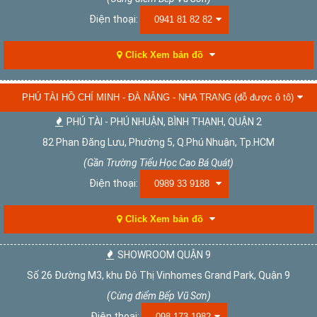
Điện thoại:
0941 81 82 82
Click Xem bản đồ
PHÚ TÀI HỒ CHÍ MINH - ĐÀ NẴNG - NHA TRANG (đỗ được ô tô)
PHÚ TÀI - PHÚ NHUẬN, BÌNH THẠNH, QUẬN 2
82 Phan Đăng Lưu, Phường 5, Q.Phú Nhuận, Tp.HCM
(Gần Trường Tiểu Học Cao Bá Quát)
Điện thoại:
0989 33 9188
Click Xem bản đồ
SHOWROOM QUẬN 9
Số 26 Đường M3, khu Đô Thị Vinhomes Grand Park, Quận 9
(Cùng điểm Bếp Vũ Sơn)
Điện thoại:
098 173 1982