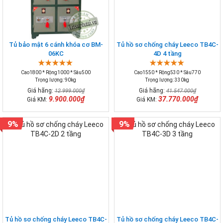
Tủ bảo mật 6 cánh khóa cơ BM-
Tủ hồ sơ chống cháy Leeco TB4C-
06KC
4D 4 tầng
Cao1800 * Rộng1000 * Sâu500
Cao1550 * Rộng530 * Sâu770
Trọng lượng: 90kg
Trọng lượng: 330kg
Giá hãng:
Giá hãng:
12.999.000₫
41.547.000₫
9.900.000₫
37.770.000₫
Giá KM:
Giá KM:
9%
9%
Tủ hồ sơ chống cháy Leeco TB4C-
Tủ hồ sơ chống cháy Leeco TB4C-