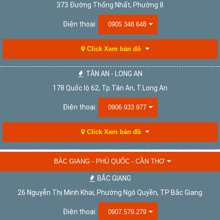
373 Đường Thống Nhất, Phường 8
Điện thoại:
0905 348 648
Click Xem bản đồ
TÂN AN - LONG AN
178 Quốc lộ 62, Tp.Tân An, T.Long An
Điện thoại:
0906 933 977
Click Xem bản đồ
BẮC GIANG - PHÚ QUỐC - CẦN THƠ
BẮC GIANG
26 Nguyễn Thị Minh Khai, Phường Ngô Quyền, TP Bắc Giang
Điện thoại:
0907.579.279