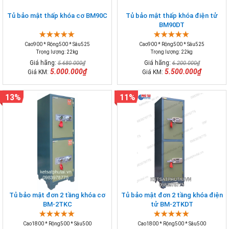
Tủ bảo mật thấp khóa cơ BM90C
Tủ bảo mật thấp khóa điện tử
BM90DT
Cao900 * Rộng500 * Sâu525
Cao900 * Rộng500 * Sâu525
Trọng lượng: 22kg
Trọng lượng: 22kg
Giá hãng:
Giá hãng:
5.680.000₫
6.200.000₫
5.000.000₫
5.500.000₫
Giá KM:
Giá KM:
13%
11%
Tủ bảo mật đơn 2 tầng khóa cơ
Tủ bảo mật đơn 2 tầng khóa điện
BM-2TKC
tử BM-2TKDT
Cao1800 * Rộng500 * Sâu500
Cao1800 * Rộng500 * Sâu500