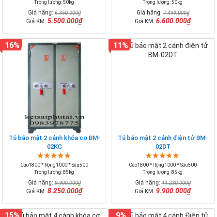
Trọng lượng: 50kg
Trọng lượng: 50kg
Giá hãng:
Giá hãng:
6.350.000₫
7.499.000₫
5.500.000₫
6.600.000₫
Giá KM:
Giá KM:
16%
11%
Tủ bảo mật 2 cánh khóa cơ BM-
Tủ bảo mật 2 cánh điện tử BM-
02KC
02DT
Cao1800 * Rộng1000 * Sâu500
Cao1800 * Rộng1000 * Sâu500
Trọng lượng: 85kg
Trọng lượng: 85kg
Giá hãng:
Giá hãng:
9.900.000₫
11.230.000₫
8.250.000₫
9.900.000₫
Giá KM:
Giá KM:
15%
9%