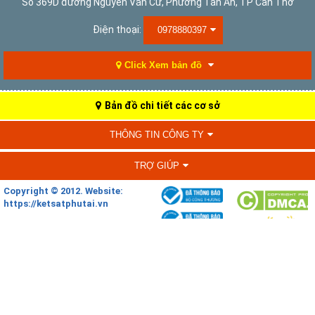
Số 369D đường Nguyễn Văn Cừ, Phường Tân An, TP Cần Thơ
Điện thoại:
0978880397
Click Xem bản đồ
Bản đồ chi tiết các cơ sở
THÔNG TIN CÔNG TY
TRỢ GIÚP
Copyright © 2012. Website:
https://ketsatphutai.vn