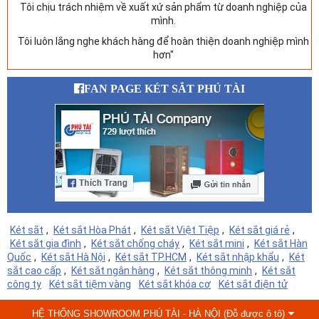
Tôi chịu trách nhiệm về xuất xứ sản phẩm từ doanh nghiệp của
mình.
Tôi luôn lắng nghe khách hàng để hoàn thiện doanh nghiệp mình
hơn"
FAN PAGE KÉT SẮT PHÚ TÀI
Két sắt
,
Két sắt Hòa Phát
,
Két sắt Việt Tiệp
,
Két sắt giá rẻ
,
Két sắt gia đình
,
Két sắt chống cháy
,
Két sắt mini
,
Két sắt Hàn
Quốc
,
Két sắt Hà Nội
,
Két sắt TP.HCM
,
Két sắt nhập khẩu
,
Két
sắt cao cấp
,
Két sắt ngân hàng
,
Két sắt thông minh
,
Két sắt
công ty
Két sắt tiệm vàng
Két sắt khóa cơ
Két sắt điện tử
HỆ THỐNG SHOWROOM PHÚ TÀI - HÀ NỘI (Đỗ được ô tô)