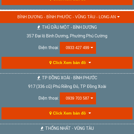
BÌNH DƯƠNG - BÌNH PHƯỚC - VŨNG TÀU - LONG AN
THỦ DẦU MỘT - BÌNH DƯƠNG
357 Đại lộ Bình Dương, Phường Phú Cường
Điện thoại:
0933 427 499
Click Xem bản đồ
TP ĐỒNG XOÀI - BÌNH PHƯỚC
917 (336 cũ) Phú Riềng Đỏ, TP Đồng Xoài
Điện thoại:
0939 703 587
Click Xem bản đồ
THỐNG NHẤT - VŨNG TÀU