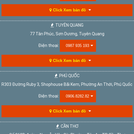
Click Xem bản đồ
TUYÊN QUANG
77 Tân Phúc, Sơn Dương, Tuyên Quang
Điện thoại:
0987 935 193
Click Xem bản đồ
PHÚ QUỐC
R303 Đường Ruby 3, Shophouse Bãi Kem, Phường An Thới, Phú Quốc
Điện thoại:
0906.8282.82
Click Xem bản đồ
CẦN THƠ