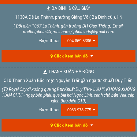
BA ĐÌNH & CẦU GIẤY
1130A Đê La Thành, phường Giảng Võ ( Ba Đình cũ ), HN
( Đối diện 1067 La Thành, gần trường ĐH Giao Thông) Email:
noithatphutai@gmail.com / phutaiads@gmail.com
Điện thoại:
094 869 5366
Click Xem bản đồ
THANH XUÂN-HÀ ĐÔNG
C10 Thanh Xuân Bắc, mặt Nguyễn Trãi: gần ngã tư Khuất Duy Tiến.
(Từ Royal City đi xuống qua ngã tư Khuất Duy Tiến- LƯU Ý: KHÔNG XUỐNG
HẦM CHUI - ngay bên phải, qua bia hơi Ngọc Linh, cạnh chỗ bán Vali, cặp
xách-Bưu điện C10)
Điện thoại:
0983 978 775
Click Xem bản đồ