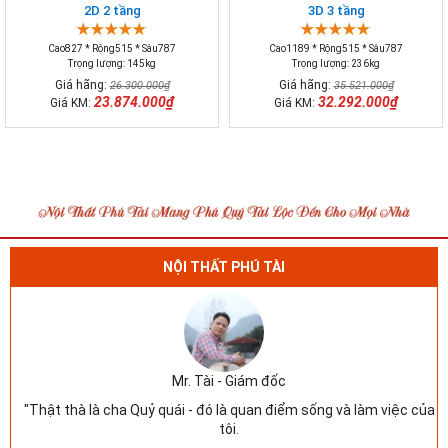
2D 2 tầng
3D 3 tầng
Cao827 * Rộng515 * Sâu787
Cao1189 * Rộng515 * Sâu787
Trọng lượng: 145kg
Trọng lượng: 236kg
Giá hãng:
Giá hãng:
26.300.000₫
35.521.000₫
23.874.000₫
32.292.000₫
Giá KM:
Giá KM:
NỘI THẤT PHÚ TÀI
Mr. Tài - Giám đốc
"Thật thà là cha Quỷ quái - đó là quan điểm sống và làm việc của
tôi.