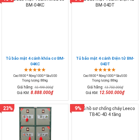
Tủ bảo mật 4 cánh khóa cơ BM-
Tủ bảo mật 4 cánh Điện tử BM-
04KC
04DT
Cao1800 * Rộng1000 * Sâu500
Cao1800 * Rộng1000 * Sâu500
Trọng lượng: 88kg
Trọng lượng: 88kg
Giá hãng:
Giá hãng:
10.499.000₫
13.750.000₫
8.888.000₫
12.500.000₫
Giá KM:
Giá KM:
23%
9%