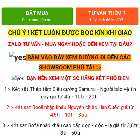
ĐẶT MUA
TƯ VẤN THÊM ?
Giao hàng tận nơi
Hãy click để lại SĐT
CHÚ Ý ! KÉT LUÔN ĐƯỢC BỌC KÍN KHI GIAO
ZALO TƯ VẤN - MUA NGAY HOẶC ĐẾN XEM TẠI ĐÂU?
BẤM VÀO ĐÂY XEM ĐƯỜNG ĐI ĐẾN CÁC
SHOWROOM PHÚ TÀI =>
BẠN NÊN XEM MỘT SỐ HÃNG KÉT PHỔ BIẾN
1 > Két sắt Thép tấm Siêu cường Samurai - Người bảo vệ tin
cậy giá từ 4tr - 10tr - 20tr
2 > Két sắt Booil nhập khẩu Nguyên chiếc Hàn Quốc giá từ
4,5tr - 10tr - 35tr
3 > Két sắt Bofa nhập khẩu cao cấp đẹp - độc - lạ giá từ 3,6tr
- 8tr - 50tr