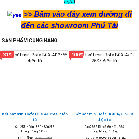
nghỉ
)
>>
Bấm vào đây xem đường đi
đến các showroom Phú Tài
SẢN PHẨM CÙNG HÃNG
31%
100%
Két sắt mini Bofa BGX-AD2555 điện
Két sắt mini Bofa BGX-A/D-25S5
tử
điện tử
Cao255 * Rộng360 * Sâu255
Cao255 * Rộng360 * Sâu255
Trọng lượng: 10,5kg
Trọng lượng: 10,5kg
Giá hãng:
0983 978 775
3.950.000₫