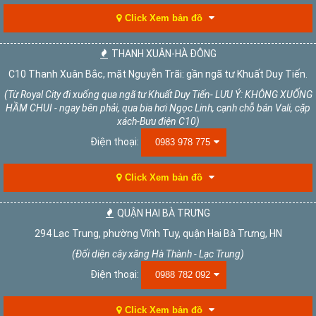
Click Xem bản đồ
THANH XUÂN-HÀ ĐÔNG
C10 Thanh Xuân Bắc, mặt Nguyễn Trãi: gần ngã tư Khuất Duy Tiến.
(Từ Royal City đi xuống qua ngã tư Khuất Duy Tiến- LƯU Ý: KHÔNG XUỐNG
HẦM CHUI - ngay bên phải, qua bia hơi Ngọc Linh, cạnh chỗ bán Vali, cặp
xách-Bưu điện C10)
Điện thoại:
0983 978 775
Click Xem bản đồ
QUẬN HAI BÀ TRƯNG
294 Lạc Trung, phường Vĩnh Tuy, quận Hai Bà Trưng, HN
(Đối diện cây xăng Hà Thành - Lạc Trung)
Điện thoại:
0988 782 092
Click Xem bản đồ