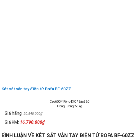
Két sắt vân tay điện tử Bofa BF-60ZZ
Cao600 * Rộng430 * Sâu360
Trọng lượng: 53kg
Giá hãng:
20.540.000₫
Giá KM:
16.790.000₫
BÌNH LUẬN VỀ KÉT SẮT VÂN TAY ĐIỆN TỬ BOFA BF-60ZZ