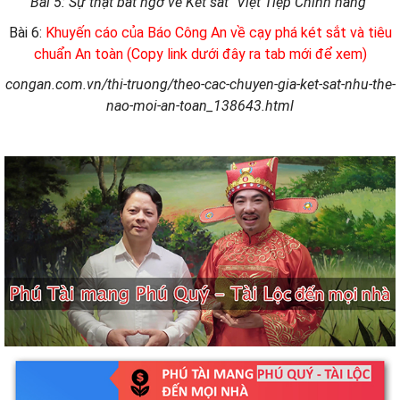
Bài 5: Sự thật bất ngờ về Két sắt "Việt Tiệp Chính hãng"
Bài 6:
Khuyến cáo của Báo Công An về cạy phá két sắt và tiêu
chuẩn An toàn (Copy link dưới đây ra tab mới để xem)
congan.com.vn/thi-truong/theo-cac-chuyen-gia-ket-sat-nhu-the-
nao-moi-an-toan_138643.html