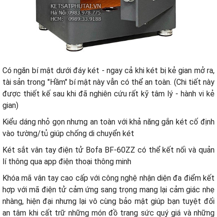
Có ngăn bí mật dưới đáy két - ngay cả khi két bị kẻ gian mở ra,
tài sản trong "Hầm" bí mật này vẫn có thể an toàn. (Chi tiết này
được thiết kế sau khi đã nghiên cứu rất kỹ tâm lý - hành vi kẻ
gian)
Kiểu dáng nhỏ gọn nhưng an toàn với khả năng gắn két cố định
vào tường/tủ giúp chống di chuyển két
Két sắt vân tay điện tử Bofa BF-60ZZ có thể kết nối và quản
lí thông qua app điện thoại thông minh
Khóa mã vân tay cao cấp với công nghệ nhận diện đa điểm kết
hợp với mã điện tử cảm ứng sang trọng mang lại cảm giác nhẹ
nhàng, hiện đại nhưng lại vô cùng bảo mật giúp bạn tuyệt đối
an tâm khi cất trữ những món đồ trang sức quý giá và những