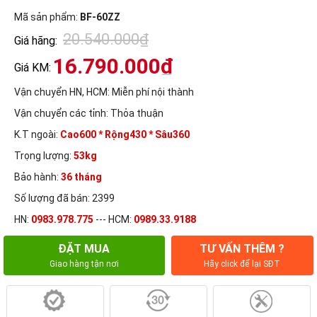
Mã sản phẩm:
BF-60ZZ
20.540.000₫
Giá hãng:
16.790.000₫
Giá KM:
Vận chuyển HN, HCM:
Miễn phí nội thành
Vận chuyển các tỉnh:
Thỏa thuận
K.T ngoài:
Cao600 * Rộng430 * Sâu360
Trọng lượng:
53kg
Bảo hành:
36 tháng
Số lượng đã bán: 2399
HN:
0983.978.775
--- HCM:
0989.33.9188
ĐẶT MUA
TƯ VẤN THÊM ?
Giao hàng tận nơi
Hãy click để lại SĐT