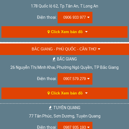
178 Quốc lộ 62, Tp.Tân An, T.Long An
Điện thoại:
0906 933 977
Click Xem bản đồ
BẮC GIANG - PHÚ QUỐC - CẦN THƠ
BẮC GIANG
26 Nguyễn Thị Minh Khai, Phường Ngô Quyền, TP Bắc Giang
Điện thoại:
0907.579.279
Click Xem bản đồ
TUYÊN QUANG
77 Tân Phúc, Sơn Dương, Tuyên Quang
Điện thoại:
0987 935 193