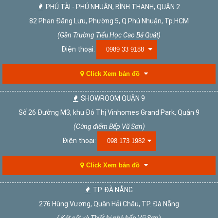
PHÚ TÀI - PHÚ NHUẬN, BÌNH THẠNH, QUẬN 2
82 Phan Đăng Lưu, Phường 5, Q.Phú Nhuận, Tp.HCM
(Gần Trường Tiểu Học Cao Bá Quát)
Điện thoại:
0989 33 9188
Click Xem bản đồ
SHOWROOM QUẬN 9
Số 26 Đường M3, khu Đô Thị Vinhomes Grand Park, Quận 9
(Cùng điểm Bếp Vũ Sơn)
Điện thoại:
098 173 1982
Click Xem bản đồ
TP. ĐÀ NẴNG
276 Hùng Vương, Quận Hải Châu, TP. Đà Nẵng
( Két sắt và Thiết bị nhà bếp Vũ Sơn)