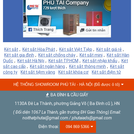
Két sắt
,
Két sắt Hòa Phát
,
Két sắt Việt Tiệp
,
Két sắt giá rẻ
,
Két sắt gia đình
,
Két sắt chống cháy
,
Két sắt mini
,
Két sắt Hàn
Quốc
,
Két sắt Hà Nội
,
Két sắt TP.HCM
,
Két sắt nhập khẩu
,
Két
sắt cao cấp
,
Két sắt ngân hàng
,
Két sắt thông minh
,
Két sắt
công ty
Két sắt tiệm vàng
Két sắt khóa cơ
Két sắt điện tử
HỆ THỐNG SHOWROOM PHÚ TÀI - HÀ NỘI (Đỗ được ô tô)
BA ĐÌNH & CẦU GIẤY
1130A Đê La Thành, phường Giảng Võ ( Ba Đình cũ ), HN
( Đối diện 1067 La Thành, gần trường ĐH Giao Thông) Email:
noithatphutai@gmail.com / phutaiads@gmail.com
Điện thoại:
094 869 5366