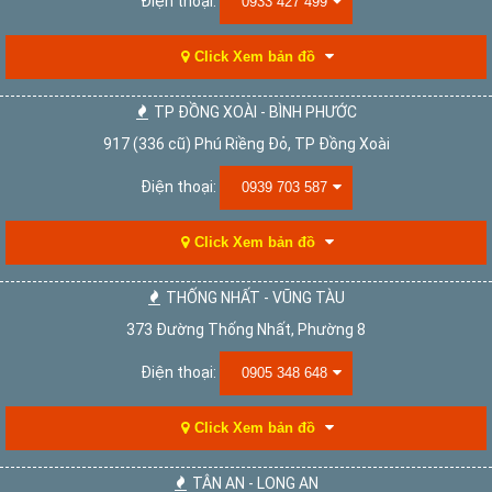
Điện thoại:
0933 427 499
Click Xem bản đồ
TP ĐỒNG XOÀI - BÌNH PHƯỚC
917 (336 cũ) Phú Riềng Đỏ, TP Đồng Xoài
Điện thoại:
0939 703 587
Click Xem bản đồ
THỐNG NHẤT - VŨNG TÀU
373 Đường Thống Nhất, Phường 8
Điện thoại:
0905 348 648
Click Xem bản đồ
TÂN AN - LONG AN