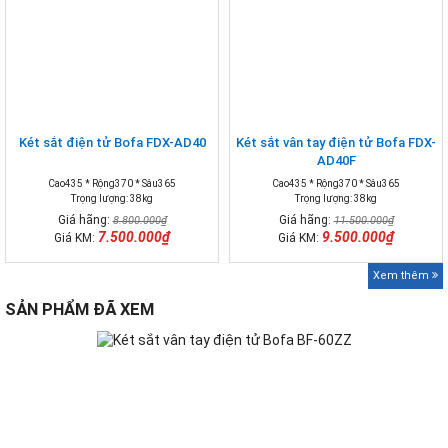
Két sắt điện tử Bofa FDX-AD40
Két sắt vân tay điện tử Bofa FDX-
AD40F
Cao435 * Rộng370 * Sâu365
Cao435 * Rộng370 * Sâu365
Trọng lượng: 38kg
Trọng lượng: 38kg
Giá hãng:
Giá hãng:
8.800.000₫
11.500.000₫
7.500.000₫
9.500.000₫
Giá KM:
Giá KM:
Xem thêm
SẢN PHẨM ĐÃ XEM