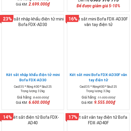
Liên hệ
2.699.000₫
Giá KM:
Để được giảm giá 5-10%
23%
16%
Két sắt nhập khẩu điện tử mini
Két sắt mini Bofa FDX-AD30F vân
Bofa FDX-AD30
tay điện tử
Cao335 * Rộng 400 * Sâu325
Cao335 * Rộng400 * Sâu325
Trọng lượng: 32kg
Trọng lượng: 32kg
Giá hãng:
Giá hãng:
8.600.000₫
11.500.000₫
6.600.000₫
9.555.000₫
Giá KM:
Giá KM:
14%
17%