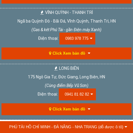
VĨNH QUỲNH - THANH TRÌ
Ngã ba Quỳnh Đô - Bãi Đá, Vĩnh Quỳnh, Thanh Trì, HN
(Gas & két Phú Tài - gần Điện máy Xanh)
Điện thoại:
0983 978 775
Click Xem bản đồ
LONG BIÊN
175 Ngô Gia Tự, Đức Giang, Long Biên, HN
(Cùng điểm Bếp Vũ Sơn)
Điện thoại:
0941 81 82 82
Click Xem bản đồ
PHÚ TÀI HỒ CHÍ MINH - ĐÀ NẴNG - NHA TRANG (đỗ được ô tô)