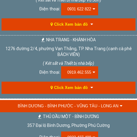
Điện thoại:
0931 622 822
Click Xem bản đồ
NHA TRANG - KHÁNH HÒA
1276 đường 2/4, phường Vạn Thắng, TP. Nha Trang (cạnh cà phê
BÁCH VIÊN)
( Két sắt và Thiết bị nhà bếp)
Điện thoại:
0919.462.555
Click Xem bản đồ
BÌNH DƯƠNG - BÌNH PHƯỚC - VŨNG TÀU - LONG AN
THỦ DẦU MỘT - BÌNH DƯƠNG
357 Đại lộ Bình Dương, Phường Phú Cường