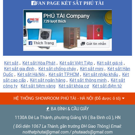
FAN PAGE KÉT SẮT PHÚ TÀI
Két sắt
,
Két sắt Hòa Phát
,
Két sắt Việt Tiệp
,
Két sắt giá rẻ
,
Két sắt gia đình
,
Két sắt chống cháy
,
Két sắt mini
,
Két sắt Hàn
Quốc
,
Két sắt Hà Nội
,
Két sắt TP.HCM
,
Két sắt nhập khẩu
,
Két
sắt cao cấp
,
Két sắt ngân hàng
,
Két sắt thông minh
,
Két sắt
công ty
Két sắt tiệm vàng
Két sắt khóa cơ
Két sắt điện tử
HỆ THỐNG SHOWROOM PHÚ TÀI - HÀ NỘI (Đỗ được ô tô)
BA ĐÌNH & CẦU GIẤY
1130A Đê La Thành, phường Giảng Võ ( Ba Đình cũ ), HN
( Đối diện 1067 La Thành, gần trường ĐH Giao Thông) Email:
noithatphutai@gmail.com / phutaiads@gmail.com