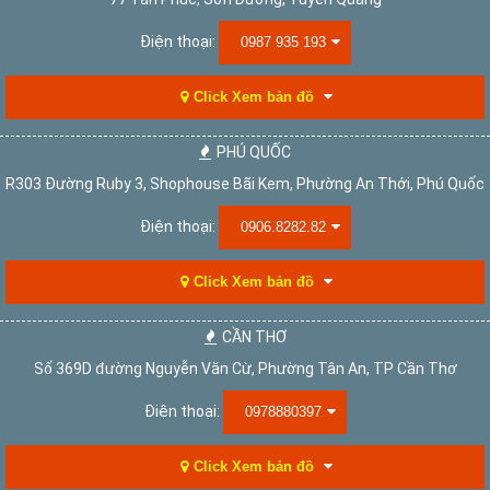
Điện thoại:
0987 935 193
Click Xem bản đồ
PHÚ QUỐC
R303 Đường Ruby 3, Shophouse Bãi Kem, Phường An Thới, Phú Quốc
Điện thoại:
0906.8282.82
Click Xem bản đồ
CẦN THƠ
Số 369D đường Nguyễn Văn Cừ, Phường Tân An, TP Cần Thơ
Điện thoại:
0978880397
Click Xem bản đồ