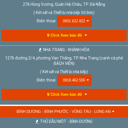
276 Hùng Vương, Quận Hải Châu, TP. Đà Nẵng
( Két sắt và Thiết bị nhà bếp Vũ Sơn)
Điện thoại:
0931 622 822
Click Xem bản đồ
NHA TRANG - KHÁNH HÒA
1276 đường 2/4, phường Vạn Thắng, TP. Nha Trang (cạnh cà phê
BÁCH VIÊN)
( Két sắt và Thiết bị nhà bếp)
Điện thoại:
0919.462.555
Click Xem bản đồ
BÌNH DƯƠNG - BÌNH PHƯỚC - VŨNG TÀU - LONG AN
THỦ DẦU MỘT - BÌNH DƯƠNG