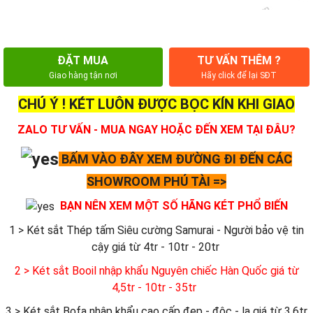
ĐẶT MUA
TƯ VẤN THÊM ?
Giao hàng tận nơi
Hãy click để lại SĐT
CHÚ Ý ! KÉT LUÔN ĐƯỢC BỌC KÍN KHI GIAO
ZALO TƯ VẤN - MUA NGAY HOẶC ĐẾN XEM TẠI ĐÂU?
BẤM VÀO ĐÂY XEM ĐƯỜNG ĐI ĐẾN CÁC
SHOWROOM PHÚ TÀI =>
BẠN NÊN XEM MỘT SỐ HÃNG KÉT PHỔ BIẾN
1 > Két sắt Thép tấm Siêu cường Samurai - Người bảo vệ tin
cậy giá từ 4tr - 10tr - 20tr
2 > Két sắt Booil nhập khẩu Nguyên chiếc Hàn Quốc giá từ
4,5tr - 10tr - 35tr
3 > Két sắt Bofa nhập khẩu cao cấp đẹp - độc - lạ giá từ 3,6tr