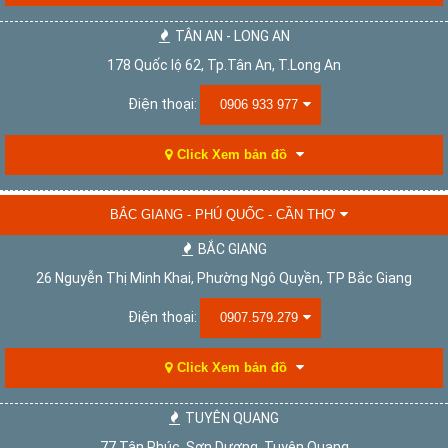
TÂN AN - LONG AN
178 Quốc lộ 62, Tp.Tân An, T.Long An
Điện thoại:
0906 933 977
Click Xem bản đồ
BẮC GIANG - PHÚ QUỐC - CẦN THƠ
BẮC GIANG
26 Nguyễn Thị Minh Khai, Phường Ngô Quyền, TP Bắc Giang
Điện thoại:
0907.579.279
Click Xem bản đồ
TUYÊN QUANG
77 Tân Phúc, Sơn Dương, Tuyên Quang