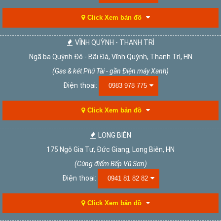
Click Xem bản đồ
VĨNH QUỲNH - THANH TRÌ
Ngã ba Quỳnh Đô - Bãi Đá, Vĩnh Quỳnh, Thanh Trì, HN
(Gas & két Phú Tài - gần Điện máy Xanh)
Điện thoại:
0983 978 775
Click Xem bản đồ
LONG BIÊN
175 Ngô Gia Tự, Đức Giang, Long Biên, HN
(Cùng điểm Bếp Vũ Sơn)
Điện thoại:
0941 81 82 82
Click Xem bản đồ