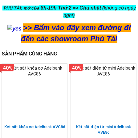
8h-19h Thứ 2 => Chủ nhật (
không có ngày
PHÚ TÀI: mở cửa
nghỉ
)
>>
Bấm vào đây xem đường đi
đến các showroom Phú Tài
SẢN PHẨM CÙNG HÃNG
40%
40%
Két sắt khóa cơ Adelbank AVC86
Két sắt điện tử mini Adelbank
AVE86