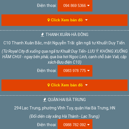
Điện thoại:
094 869 5366
Click Xem bản đồ
THANH XUÂN-HÀ ĐÔNG
C10 Thanh Xuân Bắc, mặt Nguyễn Trãi: gần ngã tư Khuất Duy Tiến.
(Từ Royal City đi xuống qua ngã tư Khuất Duy Tiến- LƯU Ý: KHÔNG XUỐNG
HẦM CHUI - ngay bên phải, qua bia hơi Ngọc Linh, cạnh chỗ bán Vali, cặp
xách-Bưu điện C10)
Điện thoại:
0983 978 775
Click Xem bản đồ
QUẬN HAI BÀ TRƯNG
294 Lạc Trung, phường Vĩnh Tuy, quận Hai Bà Trưng, HN
(Đối diện cây xăng Hà Thành - Lạc Trung)
Điện thoại:
0988 782 092