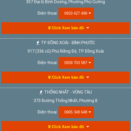
357 Đại lộ Bình Dương, Phường Phú Cường
Điện thoại:
0933 427 499
Click Xem bản đồ
TP ĐỒNG XOÀI - BÌNH PHƯỚC
917 (336 cũ) Phú Riềng Đỏ, TP Đồng Xoài
Điện thoại:
0939 703 587
Click Xem bản đồ
THỐNG NHẤT - VŨNG TÀU
373 Đường Thống Nhất, Phường 8
Điện thoại:
0905 348 648
Click Xem bản đồ