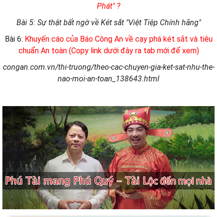
Phát" ?
Bài 5: Sự thật bất ngờ về Két sắt "Việt Tiệp Chính hãng"
Bài 6:
Khuyến cáo của Báo Công An về cạy phá két sắt và tiêu
chuẩn An toàn (Copy link dưới đây ra tab mới để xem)
congan.com.vn/thi-truong/theo-cac-chuyen-gia-ket-sat-nhu-the-
nao-moi-an-toan_138643.html