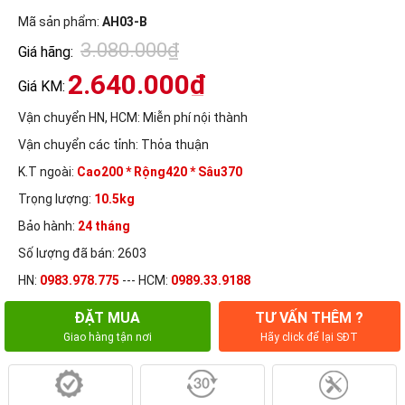
Mã sản phẩm:
AH03-B
3.080.000₫
Giá hãng:
2.640.000₫
Giá KM:
Vận chuyển HN, HCM:
Miễn phí nội thành
Vận chuyển các tỉnh:
Thỏa thuận
K.T ngoài:
Cao200 * Rộng420 * Sâu370
Trọng lượng:
10.5kg
Bảo hành:
24 tháng
Số lượng đã bán: 2603
HN:
0983.978.775
--- HCM:
0989.33.9188
ĐẶT MUA
TƯ VẤN THÊM ?
Giao hàng tận nơi
Hãy click để lại SĐT