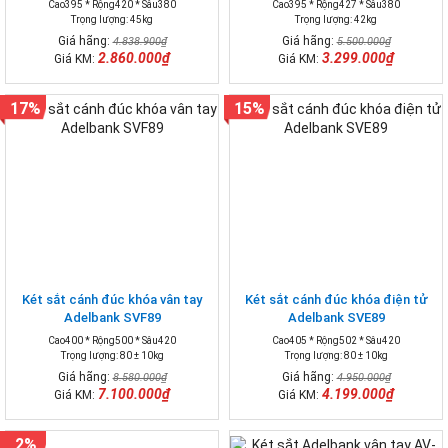
Cao395 * Rộng420 * Sâu380
Cao395 * Rộng427 * Sâu380
Trọng lượng: 45kg
Trọng lượng: 42kg
Giá hãng:
Giá hãng:
4.838.900₫
5.500.000₫
2.860.000₫
3.299.000₫
Giá KM:
Giá KM:
17%
15%
Két sắt cánh đúc khóa vân tay
Két sắt cánh đúc khóa điện tử
Adelbank SVF89
Adelbank SVE89
Cao400 * Rộng500 * Sâu420
Cao405 * Rộng502 * Sâu420
Trọng lượng: 80 ± 10kg
Trọng lượng: 80 ± 10kg
Giá hãng:
Giá hãng:
8.580.000₫
4.950.000₫
7.100.000₫
4.199.000₫
Giá KM:
Giá KM:
2%