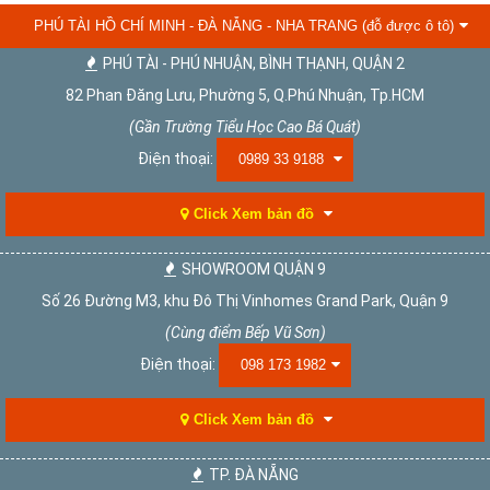
PHÚ TÀI HỒ CHÍ MINH - ĐÀ NẴNG - NHA TRANG (đỗ được ô tô)
PHÚ TÀI - PHÚ NHUẬN, BÌNH THẠNH, QUẬN 2
82 Phan Đăng Lưu, Phường 5, Q.Phú Nhuận, Tp.HCM
(Gần Trường Tiểu Học Cao Bá Quát)
Điện thoại:
0989 33 9188
Click Xem bản đồ
SHOWROOM QUẬN 9
Số 26 Đường M3, khu Đô Thị Vinhomes Grand Park, Quận 9
(Cùng điểm Bếp Vũ Sơn)
Điện thoại:
098 173 1982
Click Xem bản đồ
TP. ĐÀ NẴNG