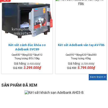
Két sắt cánh đúc khóa cơ
Két sắt Adelbank vân tay AV-F86
Adelbank SVC89
Cao405 * Rộng502 * Sâu412
Cao395 * Rộng420 * Sâu380
Trọng lượng: 80 ± 10kg
Trọng lượng: 45kg
Giá hãng:
Giá hãng:
3.400.000₫
3.739.998₫
3.299.000₫
5.799.000₫
Giá KM:
Giá KM:
Xem thêm
SẢN PHẨM ĐÃ XEM