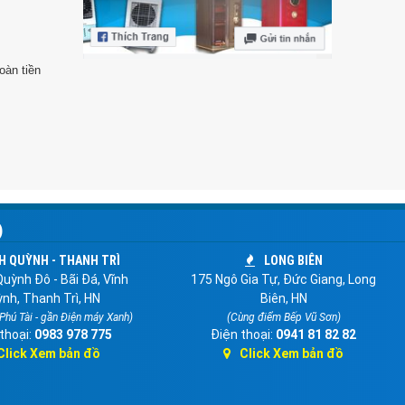
oàn tiền
)
H QUỲNH - THANH TRÌ
LONG BIÊN
uỳnh Đô - Bãi Đá, Vĩnh
175 Ngô Gia Tự, Đức Giang, Long
nh, Thanh Trì, HN
Biên, HN
 Phú Tài - gần Điện máy Xanh)
(Cùng điểm Bếp Vũ Sơn)
thoại:
0983 978 775
Điện thoại:
0941 81 82 82
Click Xem bản đồ
Click Xem bản đồ