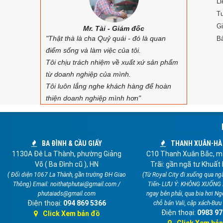
Li
Tư
Gi
Mr. Tài - Giám đốc
"Thật thà là cha Quỷ quái - đó là quan
B
điểm sống và làm việc của tôi.
Tôi chịu trách nhiệm về xuất xứ sản phẩm
từ doanh nghiệp của mình.
Tôi luôn lắng nghe khách hàng để hoàn
thiện doanh nghiệp mình hơn"
BA ĐÌNH & CẦU GIẤY
THANH XUÂN-HÀ
1130A Đê La Thành, phường Giảng
C10 Thanh Xuân Bắc, m
Võ ( Ba Đình cũ ), HN
Trãi: gần ngã tư Khuất 
( Đối diện 1067 La Thành, gần trường ĐH Giao
(Từ Royal City đi xuống qua ng
Thông) Email: noithatphutai@gmail.com /
Tiến- LƯU Ý: KHÔNG XUỐNG
phutaiads@gmail.com
ngay bên phải, qua bia hơi Ng
Điện thoại:
094 869 5366
chỗ bán Vali, cặp xách-Bưu
Điện thoại:
0983 97
Click Xem bản đồ
Click Xem bả