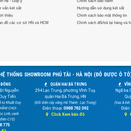
ên hệ - Góp ý
Chính sách bảo hành
 vấn két sắt
Hướng dẫn sử dụng két sắt
ới thiệu
Chính sách bảo mật thông tin
ản đồ các cơ sở HN và HCM
Chính sách đổi/trả lại hàng và h
HỆ THỐNG SHOWROOM PHÚ TÀI - HÀ NỘI (ĐỖ ĐƯỢC Ô TÔ
 ĐÔNG
QUẬN HAI BÀ TRƯNG
VĨN
ặt Nguyễn
294 Lạc Trung, phường Vĩnh Tuy,
Ngã ba Q
Duy Tiến.
quận Hai Bà Trưng, HN
Quỳ
ã tư Khuất Duy
(Đối diện cây xăng Hà Thành - Lạc Trung)
(Gas & két
Điện thoại:
0988 782 092
Điện 
 HẦM CHUI -
ọc Linh, cạnh
Click Xem bản đồ
 điện C10)
8 775
n đồ