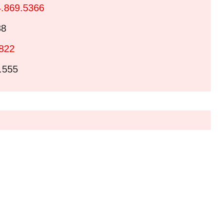
4.869.5366
88
.822
.555