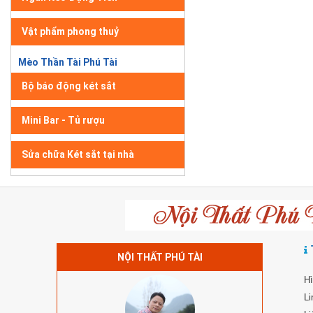
Vật phẩm phong thuỷ
Mèo Thần Tài Phú Tài
Bộ báo động két sắt
Mini Bar - Tủ rượu
Sửa chữa Két sắt tại nhà
NỘI THẤT PHÚ TÀI
Hì
Li