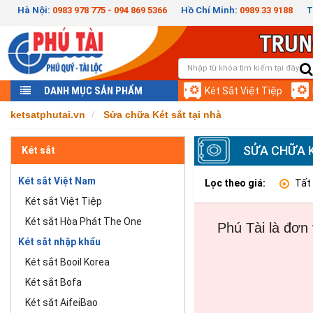
Hà Nội:
0983 978 775 - 094 869 5366
Hồ Chí Minh:
0989 33 9188
T
DANH MỤC SẢN PHẨM
Két Sắt Việt Tiệp
ketsatphutai.vn
Sửa chữa Két sắt tại nhà
SỬA CHỮA K
Két sắt
Két sắt Việt Nam
Lọc theo giá:
Tất
Két sắt Việt Tiệp
Két sắt Hòa Phát The One
Phú Tài là đơn 
Két sắt nhập khẩu
Két sắt Booil Korea
Két sắt Bofa
Két sắt AifeiBao