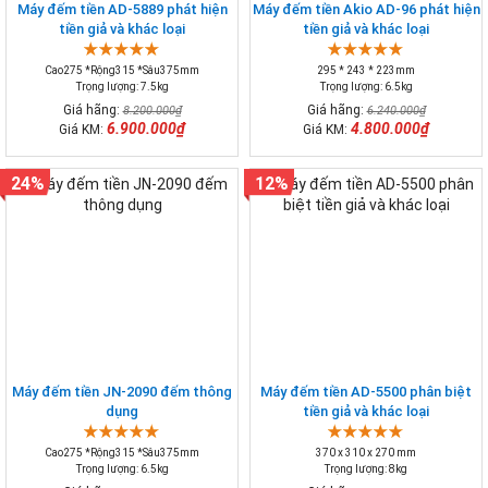
Máy đếm tiền AD-5889 phát hiện
Máy đếm tiền Akio AD-96 phát hiện
tiền giả và khác loại
tiền giả và khác loại
Cao275 *Rộng315 *Sâu375mm
295 * 243 * 223mm
Trọng lượng: 7.5kg
Trọng lượng: 6.5kg
Giá hãng:
Giá hãng:
8.200.000₫
6.240.000₫
6.900.000₫
4.800.000₫
Giá KM:
Giá KM:
24%
12%
Máy đếm tiền JN-2090 đếm thông
Máy đếm tiền AD-5500 phân biệt
dụng
tiền giả và khác loại
Cao275 *Rộng315 *Sâu375mm
370 x 310 x 270 mm
Trọng lượng: 6.5kg
Trọng lượng: 8kg