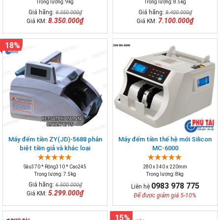
Trọng lượng: 9kg
Trọng lượng: 8.5kg
Giá hãng:
Giá hãng:
9.350.000₫
8.400.000₫
8.350.000₫
7.100.000₫
Giá KM:
Giá KM:
18%
Máy đếm tiền ZY(JD)-5688 phân
Máy đếm tiền thế hệ mới Silicon
biệt tiền giả và khác loại
MC-6000
Sâu370 * Rộng310 * Cao245
280 x 340 x 220mm
Trọng lượng: 7.5kg
Trọng lượng: 8kg
Giá hãng:
0983 978 775
6.500.000₫
Liên hệ
5.299.000₫
Giá KM:
Để được giảm giá 5-10%
15%