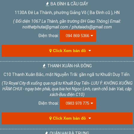
BA ĐÌNH & CẦU GIẤY
1130A Đê La Thành, phường Giảng Võ ( Ba Đình cũ ), HN
( Đối diện 1067 La Thành, gần trường ĐH Giao Thông) Email:
noithatphutai@gmail.com / phutaiads@gmail.com
Điện thoại:
094 869 5366
Click Xem bản đồ
THANH XUÂN-HÀ ĐÔNG
C10 Thanh Xuân Bắc, mặt Nguyễn Trãi: gần ngã tư Khuất Duy Tiến.
(Từ Royal City đi xuống qua ngã tư Khuất Duy Tiến- LƯU Ý: KHÔNG XUỐNG
HẦM CHUI - ngay bên phải, qua bia hơi Ngọc Linh, cạnh chỗ bán Vali, cặp
xách-Bưu điện C10)
Điện thoại:
0983 978 775
Click Xem bản đồ
QUẬN HAI BÀ TRƯNG