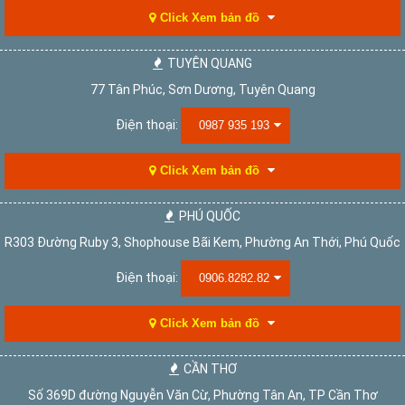
Click Xem bản đồ
TUYÊN QUANG
77 Tân Phúc, Sơn Dương, Tuyên Quang
Điện thoại:
0987 935 193
Click Xem bản đồ
PHÚ QUỐC
R303 Đường Ruby 3, Shophouse Bãi Kem, Phường An Thới, Phú Quốc
Điện thoại:
0906.8282.82
Click Xem bản đồ
CẦN THƠ
Số 369D đường Nguyễn Văn Cừ, Phường Tân An, TP Cần Thơ