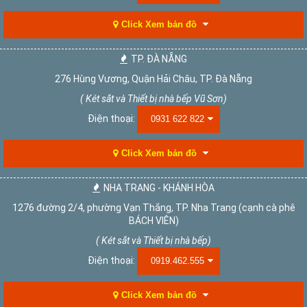
Click Xem bản đồ
TP. ĐÀ NẴNG
276 Hùng Vương, Quận Hải Châu, TP. Đà Nẵng
( Két sắt và Thiết bị nhà bếp Vũ Sơn)
Điện thoại:
0931 622 822
Click Xem bản đồ
NHA TRANG - KHÁNH HÒA
1276 đường 2/4, phường Vạn Thắng, TP. Nha Trang (cạnh cà phê
BÁCH VIÊN)
( Két sắt và Thiết bị nhà bếp)
Điện thoại:
0919.462.555
Click Xem bản đồ