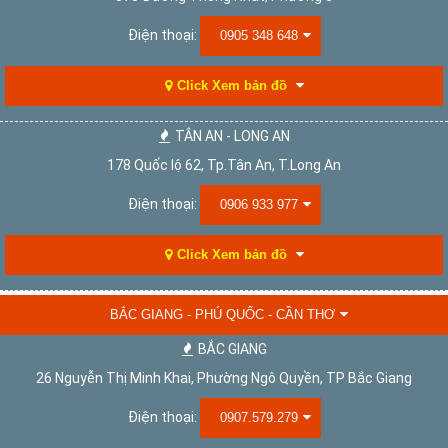
Điện thoại:
0905 348 648
Click Xem bản đồ
TÂN AN - LONG AN
178 Quốc lộ 62, Tp.Tân An, T.Long An
Điện thoại:
0906 933 977
Click Xem bản đồ
BẮC GIANG - PHÚ QUỐC - CẦN THƠ
BẮC GIANG
26 Nguyễn Thị Minh Khai, Phường Ngô Quyền, TP Bắc Giang
Điện thoại:
0907.579.279