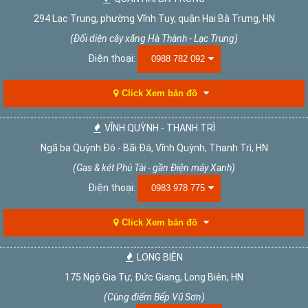
294 Lạc Trung, phường Vĩnh Tuy, quận Hai Bà Trưng, HN
(Đối diện cây xăng Hà Thành - Lạc Trung)
Điện thoại:
0988 782 092
Click Xem bản đồ
VĨNH QUỲNH - THANH TRÌ
Ngã ba Quỳnh Đô - Bãi Đá, Vĩnh Quỳnh, Thanh Trì, HN
(Gas & két Phú Tài - gần Điện máy Xanh)
Điện thoại:
0983 978 775
Click Xem bản đồ
LONG BIÊN
175 Ngô Gia Tự, Đức Giang, Long Biên, HN
(Cùng điểm Bếp Vũ Sơn)