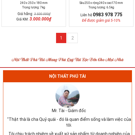
240 x 250 x 180 mm
Sâu250 x rộng240 x cao170 mm
Trọng lượng: 7kg
Trọng lượng: 6.5kg
Giá hãng:
0983 978 775
3.500.000₫
Liên hệ
3.000.000₫
Giá KM:
Để được giảm giá 5-10%
1
2
NỘI THẤT PHÚ TÀI
Mr. Tài - Giám đốc
"Thật thà là cha Quỷ quái - đó là quan điểm sống và làm việc của
tôi.
Tôi chịu trách nhiệm về xuất xứ sản phẩm từ doanh nghiệp của