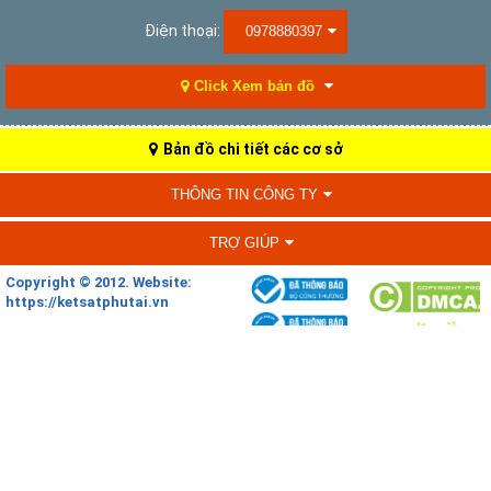
Điện thoại:
0978880397
Click Xem bản đồ
Bản đồ chi tiết các cơ sở
THÔNG TIN CÔNG TY
TRỢ GIÚP
Copyright © 2012. Website:
https://ketsatphutai.vn