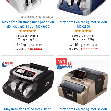
Máy đếm tiền thông minh phát hiện
Máy đếm tiền thế hệ mới Silicon
tiền siêu giả Silicon MC-8600
MC-2300
385 x 328 x 264mm.
320 x 270 x 175mm
Trọng lượng: 7kg
Trọng lượng: 6.5kg
Giá hãng:
Giá hãng:
10.500.000₫
4.700.000₫
9.230.000₫
3.800.000₫
Giá KM:
Giá KM:
18%
Máy đếm tiền thế hệ mới Silicon
Máy đếm tiền thế hệ mới Silicon