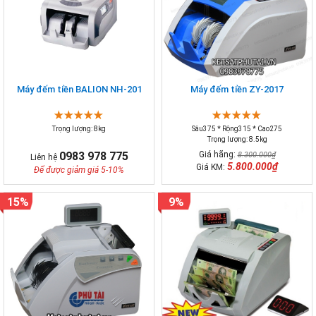
Máy đếm tiền BALION NH-201
Máy đếm tiền ZY-2017
Trọng lượng: 8kg
Sâu375 * Rộng315 * Cao275
Trọng lượng: 8.5kg
0983 978 775
Giá hãng:
8.300.000₫
Liên hệ
5.800.000₫
Giá KM:
Để được giảm giá 5-10%
15%
9%