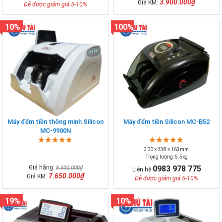
3.900.000₫
Giá KM:
Để được giảm giá 5-10%
10%
100%
Máy đếm tiền thông minh Silicon
Máy đếm tiền Silicon MC-B52
MC-9900N
300 × 238 × 163mm
Trọng lượng: 5.5kg
Giá hãng:
0983 978 775
8.500.000₫
Liên hệ
7.650.000₫
Giá KM:
Để được giảm giá 5-10%
19%
10%