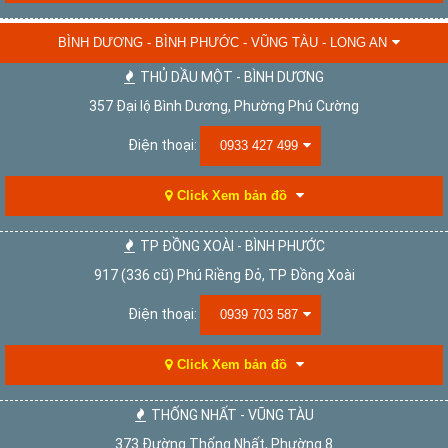
BÌNH DƯƠNG - BÌNH PHƯỚC - VŨNG TÀU - LONG AN
THỦ DẦU MỘT - BÌNH DƯƠNG
357 Đại lộ Bình Dương, Phường Phú Cường
Điện thoại:
0933 427 499
Click Xem bản đồ
TP ĐỒNG XOÀI - BÌNH PHƯỚC
917 (336 cũ) Phú Riềng Đỏ, TP Đồng Xoài
Điện thoại:
0939 703 587
Click Xem bản đồ
THỐNG NHẤT - VŨNG TÀU
373 Đường Thống Nhất, Phường 8