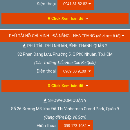
Điện thoại:
0941 81 82 82
Click Xem bản đồ
PHÚ TÀI HỒ CHÍ MINH - ĐÀ NẴNG - NHA TRANG (đỗ được ô tô)
PHÚ TÀI - PHÚ NHUẬN, BÌNH THẠNH, QUẬN 2
82 Phan Đăng Lưu, Phường 5, Q.Phú Nhuận, Tp.HCM
(Gần Trường Tiểu Học Cao Bá Quát)
Điện thoại:
0989 33 9188
Click Xem bản đồ
SHOWROOM QUẬN 9
Số 26 Đường M3, khu Đô Thị Vinhomes Grand Park, Quận 9
(Cùng điểm Bếp Vũ Sơn)
Điện thoại:
098 173 1982