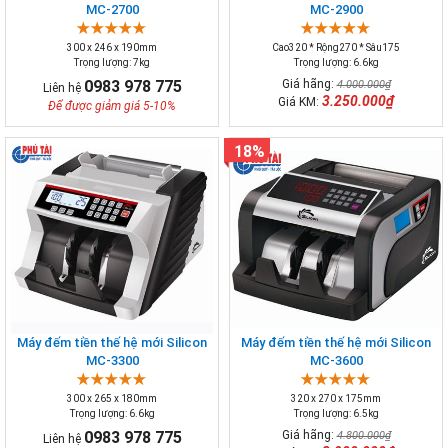
MC-2700
MC-2900
300 x 246 x 190mm
Cao320 * Rộng270 * Sâu175
Trọng lượng: 7kg
Trọng lượng: 6.6kg
0983 978 775
Giá hãng:
4.000.000₫
Liên hệ
3.250.000₫
Giá KM:
Để được giảm giá 5-10%
18%
Máy đếm tiền thế hệ mới Silicon
Máy đếm tiền thế hệ mới Silicon
MC-3300
MC-3600
300 x 265 x 180mm
320 x 270 x 175mm
Trọng lượng: 6.6kg
Trọng lượng: 6.5kg
0983 978 775
Giá hãng:
4.800.000₫
Liên hệ