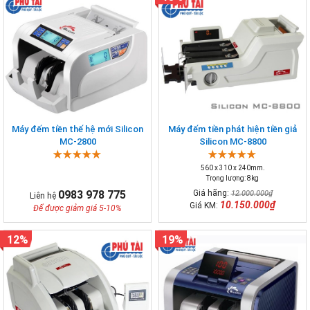
Máy đếm tiền thế hệ mới Silicon
Máy đếm tiền phát hiện tiền giả
MC-2800
Silicon MC-8800
560 x 310 x 240mm.
Trọng lượng: 8kg
0983 978 775
Giá hãng:
12.000.000₫
Liên hệ
10.150.000₫
Giá KM:
Để được giảm giá 5-10%
12%
19%