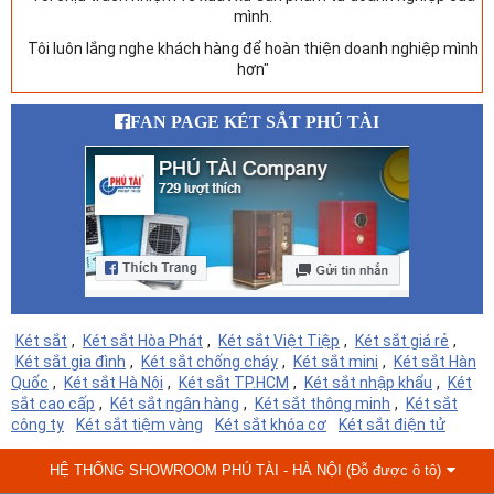
mình.
Tôi luôn lắng nghe khách hàng để hoàn thiện doanh nghiệp mình
hơn"
FAN PAGE KÉT SẮT PHÚ TÀI
Két sắt
,
Két sắt Hòa Phát
,
Két sắt Việt Tiệp
,
Két sắt giá rẻ
,
Két sắt gia đình
,
Két sắt chống cháy
,
Két sắt mini
,
Két sắt Hàn
Quốc
,
Két sắt Hà Nội
,
Két sắt TP.HCM
,
Két sắt nhập khẩu
,
Két
sắt cao cấp
,
Két sắt ngân hàng
,
Két sắt thông minh
,
Két sắt
công ty
Két sắt tiệm vàng
Két sắt khóa cơ
Két sắt điện tử
HỆ THỐNG SHOWROOM PHÚ TÀI - HÀ NỘI (Đỗ được ô tô)