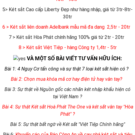
5> Két sắt Cao cấp Liberty Đẹp như hàng nhập, giá từ 3tr-8tr-
30tr
6
> Két sắt liên doanh Adelbank mẫu mã đa dạng 2,5tr - 20tr
7 > Két sắt Hòa Phát chính hãng 100% giá từ 2tr - 20tr
8 > Két sắt Việt Tiệp - hàng Công ty 1,4tr - 5tr
VÀ MỘT SỐ BÀI VIẾT TƯ VẤN HỮU ÍCH:
Bài 1: 4 Nguy Cơ tấn công và sự thật 7 loại két sắt hiện có ?
Bài 2: Chọn mua khóa mã cơ hay điện tử hay vân tay?
Bài 3: Sự thật về Nguồn gốc các nhãn két nhập khẩu hiện có
tại Việt Nam ?
Bài 4: Sự thật Két sắt Hoà Phát The One và két sắt vân tay "Hòa
Phát" ?
Bài 5: Sự thật bất ngờ về Két sắt "Việt Tiệp Chính hãng"
Bài 6:
Khuyến cáo của Báo Công An về cạy phá két sắt và tiêu