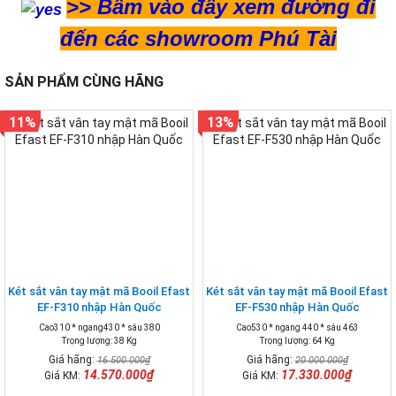
>>
Bấm vào đây xem đường đi
đến các showroom Phú Tài
SẢN PHẨM CÙNG HÃNG
11%
13%
Két sắt vân tay mật mã Booil Efast
Két sắt vân tay mật mã Booil Efast
EF-F310 nhập Hàn Quốc
EF-F530 nhập Hàn Quốc
Cao310 * ngang430 * sâu 380
Cao530 * ngang 440 * sâu 463
Trọng lượng: 38 Kg
Trọng lượng: 64 Kg
Giá hãng:
Giá hãng:
16.500.000₫
20.000.000₫
14.570.000₫
17.330.000₫
Giá KM:
Giá KM: