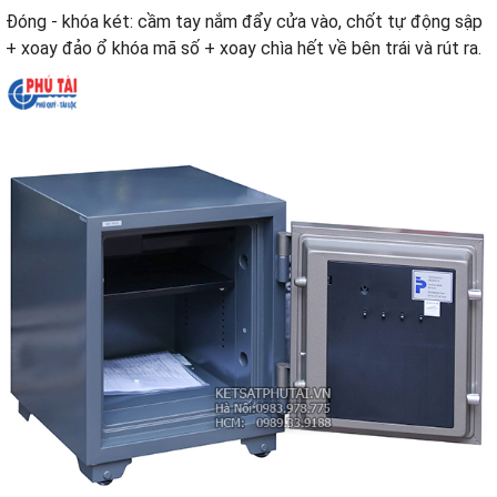
Đóng - khóa két: cầm tay nắm đẩy cửa vào, chốt tự động sập
+ xoay đảo ổ khóa mã số + xoay chìa hết về bên trái và rút ra.