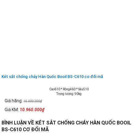
Két sắt chống cháy Hàn Quốc Booil BS-C610 cơ đổi mã
Cao610 * Rộng460 * Sâu510
Trọng lượng: 90kg
Giá hãng:
16.000.000₫
Giá KM:
10.960.000₫
BÌNH LUẬN VỀ KÉT SẮT CHỐNG CHÁY HÀN QUỐC BOOIL
BS-C610 CƠ ĐỔI MÃ