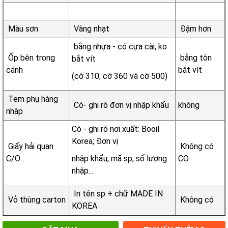
Màu sơn
Vàng nhạt
Đậm hơn
bằng nhựa - có cựa cài, ko
Ốp bên trong
bằng tôn
bắt vít
cánh
bắt vít
(cỡ 310; cỡ 360 và cỡ 500)
Tem phụ hàng
Có- ghi rõ đơn vị nhập khẩu
không
nhập
Có - ghi rõ nơi xuất: Booil
Korea; Đơn vị
Giấy hải quan
Không có
C/O
nhập khẩu; mã sp, số lượng
CO
nhập...
In tên sp + chữ MADE IN
Vỏ thùng carton
Không có
KOREA