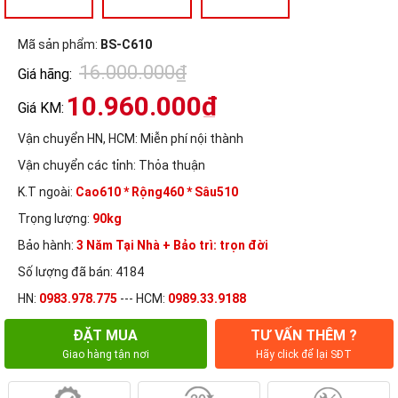
Mã sản phẩm:
BS-C610
16.000.000₫
Giá hãng:
10.960.000₫
Giá KM:
Vận chuyển HN, HCM:
Miễn phí nội thành
Vận chuyển các tỉnh:
Thỏa thuận
K.T ngoài:
Cao610 * Rộng460 * Sâu510
Trọng lượng:
90kg
Bảo hành:
3 Năm Tại Nhà + Bảo trì: trọn đời
Số lượng đã bán: 4184
HN:
0983.978.775
--- HCM:
0989.33.9188
ĐẶT MUA
TƯ VẤN THÊM ?
Giao hàng tận nơi
Hãy click để lại SĐT