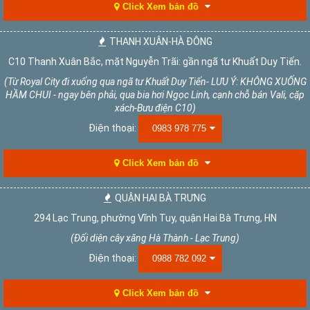
Click Xem bản đồ
THANH XUÂN-HÀ ĐÔNG
C10 Thanh Xuân Bắc, mặt Nguyễn Trãi: gần ngã tư Khuất Duy Tiến.
(Từ Royal City đi xuống qua ngã tư Khuất Duy Tiến- LƯU Ý: KHÔNG XUỐNG
HẦM CHUI - ngay bên phải, qua bia hơi Ngọc Linh, cạnh chỗ bán Vali, cặp
xách-Bưu điện C10)
Điện thoại:
0983 978 775
Click Xem bản đồ
QUẬN HAI BÀ TRƯNG
294 Lạc Trung, phường Vĩnh Tuy, quận Hai Bà Trưng, HN
(Đối diện cây xăng Hà Thành - Lạc Trung)
Điện thoại:
0988 782 092
Click Xem bản đồ