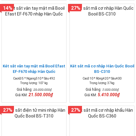
14%
27%
Két sắt vân tay mật mã Booil Efast
Két sắt mã cơ nhập Hàn Quốc Booil
EF-F670 nhập Hàn Quốc
BS-C310
Cao635 * Ngang510 * Sâu 492
Cao310 * Rộng420 * Sâu400
Trọng lượng: 107 kg
Trọng lượng: 37kg
Giá hãng:
Giá hãng:
25.000.000₫
7.500.000₫
21.500.000₫
5.410.000₫
Giá KM:
Giá KM:
27%
27%