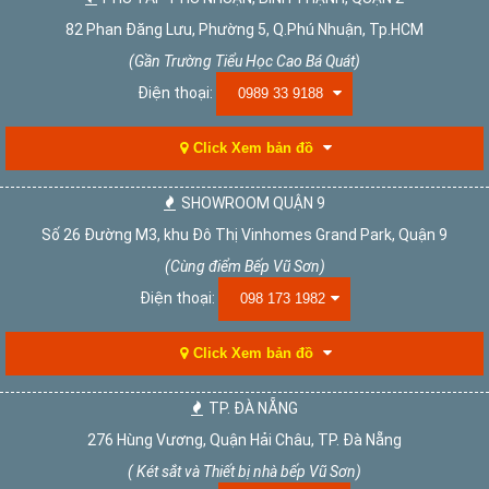
82 Phan Đăng Lưu, Phường 5, Q.Phú Nhuận, Tp.HCM
(Gần Trường Tiểu Học Cao Bá Quát)
Điện thoại:
0989 33 9188
Click Xem bản đồ
SHOWROOM QUẬN 9
Số 26 Đường M3, khu Đô Thị Vinhomes Grand Park, Quận 9
(Cùng điểm Bếp Vũ Sơn)
Điện thoại:
098 173 1982
Click Xem bản đồ
TP. ĐÀ NẴNG
276 Hùng Vương, Quận Hải Châu, TP. Đà Nẵng
( Két sắt và Thiết bị nhà bếp Vũ Sơn)