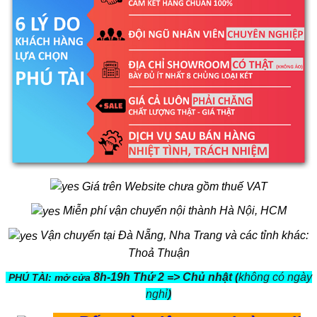
Giá trên Website chưa gồm thuế VAT
Miễn phí vận chuyển nội thành Hà Nội, HCM
Vận chuyển tại Đà Nẵng, Nha Trang và các tỉnh khác:
Thoả Thuận
8h-19h Thứ 2 => Chủ nhật (
không có ngày
PHÚ TÀI: mở cửa
nghỉ
)