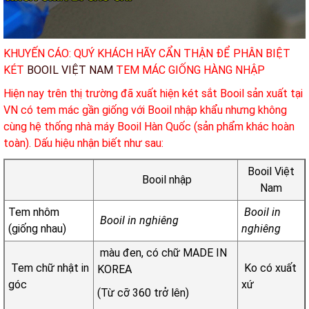
KHUYẾN CÁO: QUÝ KHÁCH HÃY CẨN THẬN ĐỂ PHÂN BIỆT
KÉT
BOOIL VIỆT NAM
TEM MÁC GIỐNG HÀNG NHẬP
Hiện nay trên thị trường đã xuất hiện két sắt Booil sản xuất tại
VN có tem mác gần giống với Booil nhập khẩu nhưng không
cùng hệ thống nhà máy Booil Hàn Quốc (sản phẩm khác hoàn
toàn). Dấu hiệu nhận biết như sau:
Booil Việt
Booil nhập
Nam
Tem nhôm
Booil in
Booil in nghiêng
(giống nhau)
nghiêng
màu đen, có chữ MADE IN
Tem chữ nhật in
Ko có xuất
KOREA
góc
xứ
(Từ cỡ 360 trở lên)