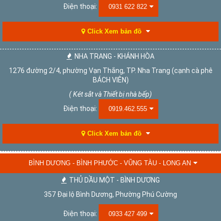
Điện thoại:
0931 622 822
Click Xem bản đồ
NHA TRANG - KHÁNH HÒA
1276 đường 2/4, phường Vạn Thắng, TP. Nha Trang (cạnh cà phê
BÁCH VIÊN)
( Két sắt và Thiết bị nhà bếp)
Điện thoại:
0919.462.555
Click Xem bản đồ
BÌNH DƯƠNG - BÌNH PHƯỚC - VŨNG TÀU - LONG AN
THỦ DẦU MỘT - BÌNH DƯƠNG
357 Đại lộ Bình Dương, Phường Phú Cường
Điện thoại:
0933 427 499