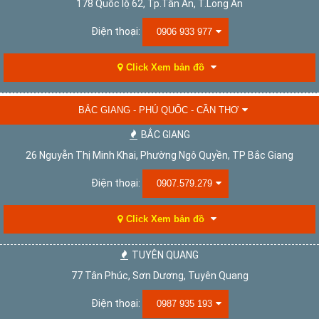
178 Quốc lộ 62, Tp.Tân An, T.Long An
Điện thoại:
0906 933 977
Click Xem bản đồ
BẮC GIANG - PHÚ QUỐC - CẦN THƠ
BẮC GIANG
26 Nguyễn Thị Minh Khai, Phường Ngô Quyền, TP Bắc Giang
Điện thoại:
0907.579.279
Click Xem bản đồ
TUYÊN QUANG
77 Tân Phúc, Sơn Dương, Tuyên Quang
Điện thoại:
0987 935 193