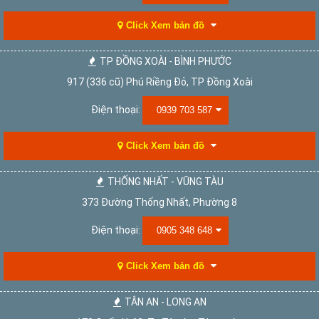
Click Xem bản đồ
TP ĐỒNG XOÀI - BÌNH PHƯỚC
917 (336 cũ) Phú Riềng Đỏ, TP Đồng Xoài
Điện thoại:
0939 703 587
Click Xem bản đồ
THỐNG NHẤT - VŨNG TÀU
373 Đường Thống Nhất, Phường 8
Điện thoại:
0905 348 648
Click Xem bản đồ
TÂN AN - LONG AN