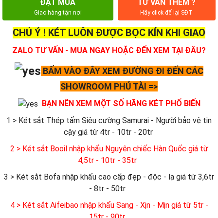
ĐẶT MUA
TƯ VẤN THÊM ?
Giao hàng tận nơi
Hãy click để lại SĐT
CHÚ Ý ! KÉT LUÔN ĐƯỢC BỌC KÍN KHI GIAO
ZALO TƯ VẤN - MUA NGAY HOẶC ĐẾN XEM TẠI ĐÂU?
BẤM VÀO ĐÂY XEM ĐƯỜNG ĐI ĐẾN CÁC
SHOWROOM PHÚ TÀI =>
BẠN NÊN XEM MỘT SỐ HÃNG KÉT PHỔ BIẾN
1 > Két sắt Thép tấm Siêu cường Samurai - Người bảo vệ tin
cậy giá từ 4tr - 10tr - 20tr
2 > Két sắt Booil nhập khẩu Nguyên chiếc Hàn Quốc giá từ
4,5tr - 10tr - 35tr
3 > Két sắt Bofa nhập khẩu cao cấp đẹp - độc - lạ giá từ 3,6tr
- 8tr - 50tr
4 > Két sắt Aifeibao nhập khẩu Sang - Xịn - Mịn giá từ 5tr -
15tr - 90tr