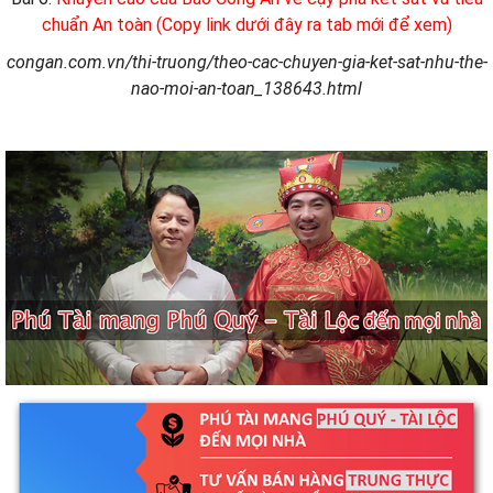
chuẩn An toàn (Copy link dưới đây ra tab mới để xem)
congan.com.vn/thi-truong/theo-cac-chuyen-gia-ket-sat-nhu-the-
nao-moi-an-toan_138643.html