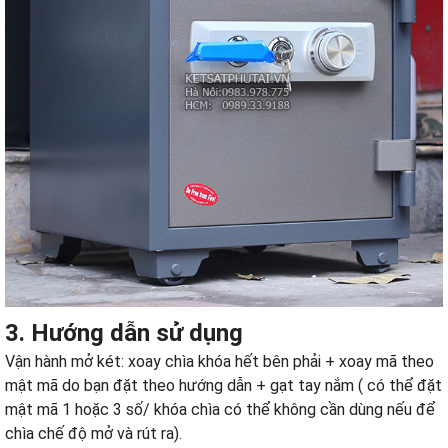
3. Hướng dẫn sử dụng
Vận hành mở két: xoay chìa khóa hết bên phải + xoay mã theo
mật mã do bạn đặt theo hướng dẫn + gạt tay nắm ( có thể đặt
mật mã 1 hoặc 3 số/ khóa chìa có thể không cần dùng nếu để
chìa chế độ mở và rút ra).