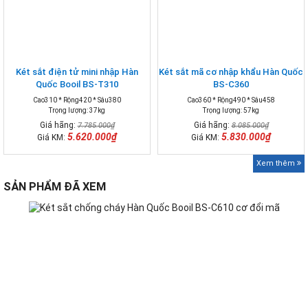
Két sắt điện tử mini nhập Hàn
Két sắt mã cơ nhập khẩu Hàn Quốc
Quốc Booil BS-T310
BS-C360
Cao310 * Rộng420 * Sâu380
Cao360 * Rộng490 * Sâu458
Trọng lượng: 37kg
Trọng lượng: 57kg
Giá hãng:
Giá hãng:
7.785.000₫
8.085.000₫
5.620.000₫
5.830.000₫
Giá KM:
Giá KM:
Xem thêm
SẢN PHẨM ĐÃ XEM