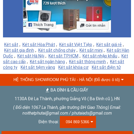
Két sắt
,
Két sắt Hòa Phát
,
Két sắt Việt Tiệp
,
Két sắt giá rẻ
,
Két sắt gia đình
,
Két sắt chống cháy
,
Két sắt mini
,
Két sắt Hàn
Quốc
,
Két sắt Hà Nội
,
Két sắt TP.HCM
,
Két sắt nhập khẩu
,
Két
sắt cao cấp
,
Két sắt ngân hàng
,
Két sắt thông minh
,
Két sắt
công ty
Két sắt tiệm vàng
Két sắt khóa cơ
Két sắt điện tử
HỆ THỐNG SHOWROOM PHÚ TÀI - HÀ NỘI (Đỗ được ô tô)
BA ĐÌNH & CẦU GIẤY
1130A Đê La Thành, phường Giảng Võ ( Ba Đình cũ ), HN
( Đối diện 1067 La Thành, gần trường ĐH Giao Thông) Email:
noithatphutai@gmail.com / phutaiads@gmail.com
Điện thoại:
094 869 5366