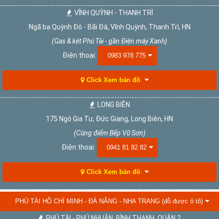
VĨNH QUỲNH - THANH TRÌ
Ngã ba Quỳnh Đô - Bãi Đá, Vĩnh Quỳnh, Thanh Trì, HN
(Gas & két Phú Tài - gần Điện máy Xanh)
Điện thoại:
0983 978 775
Click Xem bản đồ
LONG BIÊN
175 Ngô Gia Tự, Đức Giang, Long Biên, HN
(Cùng điểm Bếp Vũ Sơn)
Điện thoại:
0941 81 82 82
Click Xem bản đồ
PHÚ TÀI HỒ CHÍ MINH - ĐÀ NẴNG - NHA TRANG (đỗ được ô tô)
PHÚ TÀI - PHÚ NHUẬN, BÌNH THẠNH, QUẬN 2