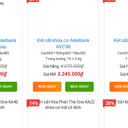
Adelbank
Két sắt khóa cơ Adelbank
Két sắ
oay
AVC98
Sâu485
Cao560 * Rộng420 * Sâu382
Cao39
g
Trọng lượng: 70 ± 5 kg
T
000₫
4.070.000₫
Giá hãng:
Giá 
00₫
3.245.000₫
Giá KM:
Giá 
A NGAY
XEM NGAY
MUA NGAY
XEM N
14%
28%