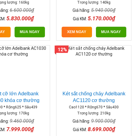
ọng lượng: 160kg
Trọng lượng: 140kg
6.600.000₫
5.940.000₫
hãng:
Giá hãng:
5.830.000₫
5.170.000₫
KM:
Giá KM:
GAY
MUA NGAY
XEM NGAY
MUA NGAY
12%
ắt cỡ lớn Adelbank
Két sắt chống cháy Adelbank
0 khóa cơ thường
AC1120 cơ thường
0 * Rộng625 * Sâu439
Cao1120 * Rộng670 * Sâu430
ọng lượng: 170kg
Trọng lượng: 210kg
9.460.000₫
9.900.000₫
hãng:
Giá hãng:
7.999.000₫
8.699.000₫
KM:
Giá KM: