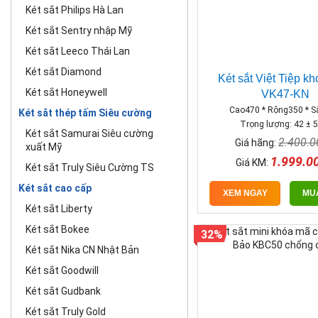
Két sắt Philips Hà Lan
Két sắt Sentry nhập Mỹ
Két sắt Leeco Thái Lan
Két sắt Diamond
Két sắt Việt Tiệp kh
Két sắt Honeywell
VK47-KN
Cao470 * Rộng350 * 
Két sắt thép tấm Siêu cường
Trọng lượng: 42 ± 5
Két sắt Samurai Siêu cường
2.400.
Giá hãng:
xuất Mỹ
1.999.0
Giá KM:
Két sắt Truly Siêu Cường TS
Két sắt cao cấp
XEM NGAY
MU
Két sắt Liberty
Két sắt Bokee
32%
Két sắt Nika CN Nhật Bản
Két sắt Goodwill
Két sắt Gudbank
Két sắt Truly Gold