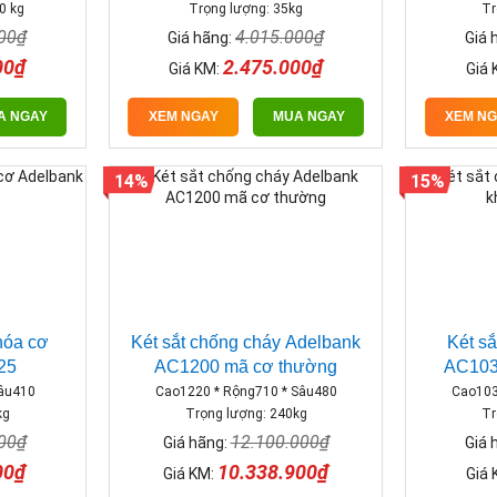
0 kg
Trọng lượng: 35kg
Tr
000₫
4.015.000₫
Giá hãng:
Giá 
00₫
2.475.000₫
Giá KM:
Giá 
A NGAY
XEM NGAY
MUA NGAY
XEM N
14%
15%
hóa cơ
Két sắt chống cháy Adelbank
Két s
25
AC1200 mã cơ thường
AC103
Sâu410
Cao1220 * Rộng710 * Sâu480
Cao103
kg
Trọng lượng: 240kg
Tr
000₫
12.100.000₫
Giá hãng:
Giá 
00₫
10.338.900₫
Giá KM:
Giá 