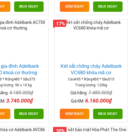
GAY
MUA NGAY
XEM NGAY
MUA NGAY
17%
t gia đình Adelbank
Két sắt chống cháy Adelbank
 khoá cơ thường
VC680 khóa mã cơ
0 * Rộng480 * Sâu375
Cao695 * Rộng450 * Sâu515
g lượng: 90 ± 10 kg
Trọng lượng: 120kg
4.180.000₫
7.480.000₫
hãng:
Giá hãng:
3.740.000₫
6.160.000₫
KM:
Giá KM:
GAY
MUA NGAY
XEM NGAY
MUA NGAY
30%