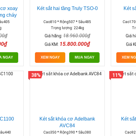
 cơ xoay
Két sắt hai tầng Truly TSO-0
Két s
ng cháy
Sâu405
Cao810 * Rộng507 * Sâu485
Cao170
g
Trọng lượng: 224kg
Tr
000₫
18.960.000₫
Giá hãng:
Giá 
00₫
15.800.000₫
Giá KM:
Giá 
A NGAY
XEM NGAY
MUA NGAY
XEM N
38%
11%
GC1100
Két sắt khóa cơ Adelbank
Két sắ
AVC84
Sâu440
Cao350 * Rộng390 * Sâu380
Cao92