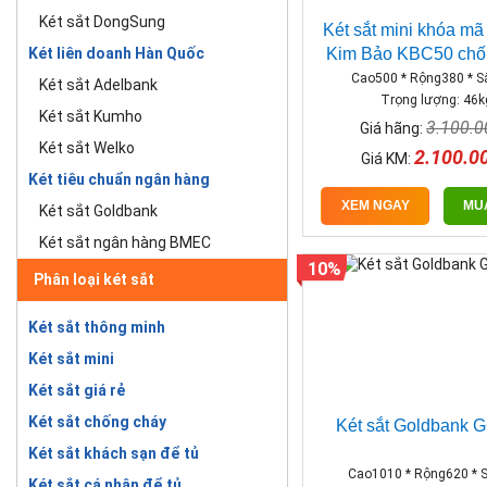
Két sắt DongSung
Két sắt mini khóa mã
Kim Bảo KBC50 chố
Két liên doanh Hàn Quốc
Cao500 * Rộng380 * 
Két sắt Adelbank
Trọng lượng: 46k
Két sắt Kumho
3.100.
Giá hãng:
Két sắt Welko
2.100.0
Giá KM:
Két tiêu chuẩn ngân hàng
XEM NGAY
MU
Két sắt Goldbank
Két sắt ngân hàng BMEC
10%
Phân loại két sắt
Két sắt thông minh
Két sắt mini
Két sắt giá rẻ
Két sắt chống cháy
Két sắt Goldbank 
Két sắt khách sạn để tủ
Cao1010 * Rộng620 * 
Két sắt cá nhân để tủ