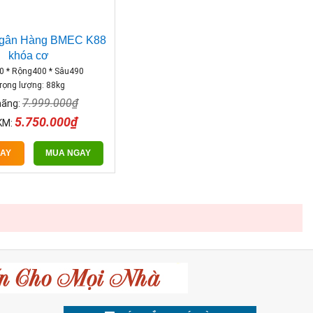
Ngân Hàng BMEC K88
khóa cơ
0 * Rộng400 * Sâu490
rọng lượng: 88kg
7.999.000₫
hãng:
5.750.000₫
KM:
GAY
MUA NGAY