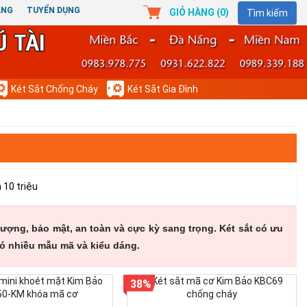
ÀNG
TUYỂN DỤNG
GIỎ HÀNG (
0
)
Tìm kiếm
Két Sắt Chống Cháy
Két Sắt Gia Đình
 10 triệu
 lượng, bảo mật, an toàn và cực kỳ sang trọng. Két sắt có ưu
 Có nhiều mẫu mã và kiểu dáng.
38%