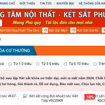
RANG CHỦ
GIỚI THIỆU
TIN TỨC
KHUYẾN MẠI
HỆ THỐNG CỬA H
Két Sắt Hòa Phát The One
Két Sắt Mini
Két Sắt Giá Rẻ
g
HÓA CƠ THƯỜNG
 cả
Từ 1-3 triệu
Từ 3-5 triệu
Từ 5-10 triệu
Trên
u bộ sưu tập Két sắt khóa cơ hiện đại, mới ra mắt năm 2024. Chất
bị hư hỏng, Giá thành rẻ, Dễ sử dụng, Bảo mât cao, Chịu lực tốt,
18%