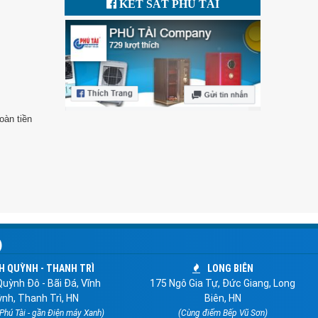
KÉT SẮT PHÚ TÀI
oàn tiền
)
H QUỲNH - THANH TRÌ
LONG BIÊN
uỳnh Đô - Bãi Đá, Vĩnh
175 Ngô Gia Tự, Đức Giang, Long
nh, Thanh Trì, HN
Biên, HN
 Phú Tài - gần Điện máy Xanh)
(Cùng điểm Bếp Vũ Sơn)