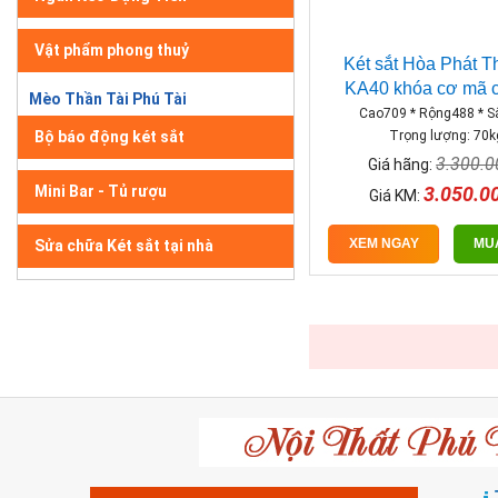
Vật phẩm phong thuỷ
Két sắt Hòa Phát 
KA40 khóa cơ mã c
Mèo Thần Tài Phú Tài
Cao709 * Rộng488 * 
Bộ báo động két sắt
Trọng lượng: 70k
3.300.
Giá hãng:
Mini Bar - Tủ rượu
3.050.0
Giá KM:
XEM NGAY
MU
Sửa chữa Két sắt tại nhà