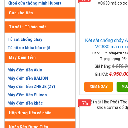
Khoá cửa thông minh Hubert
Cửa kho tiền
Tủ sắt - Tủ bảo mật
Tủ sắt chống cháy
Két sắt chống cháy 
VC630 mã cơ x
Tủ hồ sơ khóa bảo mật
Cao630 * Rộng420 * 
Máy Đếm Tiền
Trọng lượng: 95k
6.050.
Giá hãng:
Máy đếm tiền Akio
4.950.0
Giá KM:
Máy đếm tiền BALION
Máy đếm tiền ZHEUE (ZY)
XEM NGAY
MU
Máy đếm tiền Silicon
7%
Máy đếm tiền khác
Hộp đựng tiền cá nhân
Ngăn Kéo Đựng Tiền