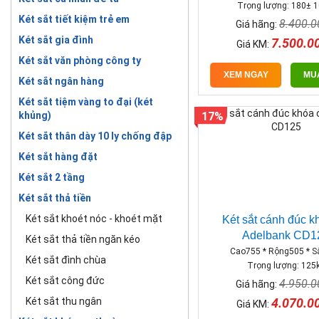
Trọng lượng: 180± 1
Két sắt tiết kiệm trẻ em
8.400.
Giá hãng:
Két sắt gia đình
7.500.0
Giá KM:
Két sắt văn phòng công ty
XEM NGAY
MU
Két sắt ngân hàng
Két sắt tiệm vàng to đại (két
khủng)
17%
Két sắt thân dày 10 ly chống đập
Két sắt hàng đặt
Két sắt 2 tầng
Két sắt thả tiền
Két sắt khoét nóc - khoét mặt
Két sắt cánh đúc k
Adelbank CD1
Két sắt thả tiền ngăn kéo
Cao755 * Rộng505 * 
Két sắt đình chùa
Trọng lượng: 125
Két sắt công đức
4.950.
Giá hãng:
4.070.0
Két sắt thu ngân
Giá KM: