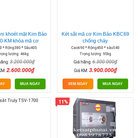
ini khoét mặt Kim Bảo
Két sắt mã cơ Kim Bảo KBC69
0-KM khóa mã cơ
chống cháy
0 * Rộng380 * Sâu405
Cao690 * Rộng450 * sâu540
rọng lượng: 46kg
Trọng lượng: 95kg
3.200.000₫
6.300.000₫
hãng:
Giá hãng:
2.600.000₫
3.900.000₫
KM:
Giá KM:
GAY
MUA NGAY
XEM NGAY
MUA NGAY
11%