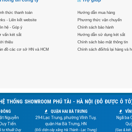
nh thức thanh toán
Hướng dẫn mua hàng
nks - Liên kết website
Phương thức vận chuyển
ên hệ - Góp ý
Chính sách bảo hành
 vấn két sắt
Hướng dẫn sử dụng két sắt
ới thiệu
Chính sách bảo mật thông tin
ản đồ các cơ sở HN và HCM
Chính sách đổi/trả lại hàng và h
HỆ THỐNG SHOWROOM PHÚ TÀI - HÀ NỘI (ĐỖ ĐƯỢC Ô TÔ
 ĐÔNG
QUẬN HAI BÀ TRƯNG
VĨN
ặt Nguyễn
294 Lạc Trung, phường Vĩnh Tuy,
Ngã ba Q
Duy Tiến.
quận Hai Bà Trưng, HN
Quỳ
ã tư Khuất Duy
(Đối diện cây xăng Hà Thành - Lạc Trung)
(Gas & két