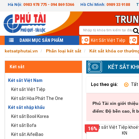
Hà Nội:
0983 978 775 - 094 869 5366
Hồ Chí Minh:
0989 33 9188
T
DANH MỤC SẢN PHẨM
Két Sắt Việt Tiệp
ketsatphutai.vn
Phân loại két sắt
Két sắt khóa cơ thườn
KÉT SẮT K
Két sắt
Két sắt Việt Nam
Lọc theo giá:
Tất
Két sắt Việt Tiệp
Két sắt Hòa Phát The One
Phú Tài xin giới thiệ
Két sắt nhập khẩu
điểm: Độ bền cao, Ít 
Két sắt Booil Korea
Két sắt Bofa
16%
Két sắt AifeiBao