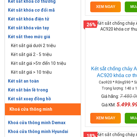
Két sắt khóa cơ thường
XEM NGAY
MU
Két sắt khóa cơ đổi mã
Két sắt khóa điện tử
26%
Két sắt khóa vân tay
Két sắt theo mức giá
Két sắt giá dưới 2 triệu
Két sắt giá 2 - 5 triệu
Két sắt giá >5tr đến 10 triệu
Két sắt chống cháy 
Két sắt giá > 10 triệu
AC920 khóa cơ t
Két sắt an toàn
Cao920 * Rộng590 * 
Trọng lượng: 140 ± 
Két sắt bản lề trong
7.480.
Giá hãng:
Két sắt xoay đồng hồ
5.499.9
Giá KM:
Khoá cửa thông minh
XEM NGAY
MU
Khoá cửa thông minh Demax
Khoá cửa thông minh Hyundai
18%