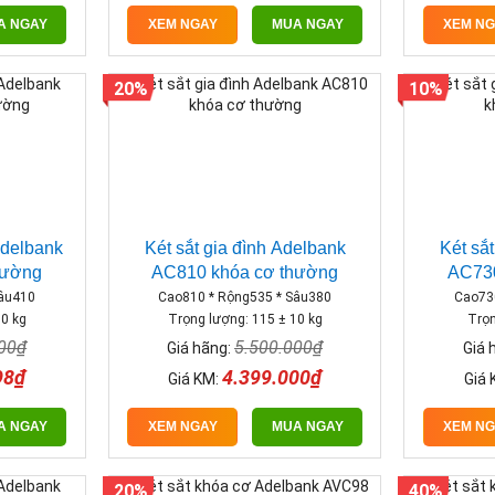
A NGAY
XEM NGAY
MUA NGAY
XEM N
20%
10%
Adelbank
Két sắt gia đình Adelbank
Két sắ
hường
AC810 khóa cơ thường
AC730
Sâu410
Cao810 * Rộng535 * Sâu380
Cao73
10 kg
Trọng lượng: 115 ± 10 kg
Trọn
000₫
5.500.000₫
Giá hãng:
Giá 
98₫
4.399.000₫
Giá KM:
Giá 
A NGAY
XEM NGAY
MUA NGAY
XEM N
20%
40%