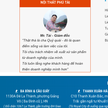
NỘI THẤT PHÚ TÀI
Hì
Li
Li
Tư
Gi
Mr. Tài - Giám đốc
"Thật thà là cha Quỷ quái - đó là quan
B
điểm sống và làm việc của tôi.
Tôi chịu trách nhiệm về xuất xứ sản phẩm
từ doanh nghiệp của mình.
Tôi luôn lắng nghe khách hàng để hoàn
thiện doanh nghiệp mình hơn"
BA ĐÌNH & CẦU GIẤY
THANH XUÂN-HÀ
1130A Đê La Thành, phường Giảng
C10 Thanh Xuân Bắc, m
Võ ( Ba Đình cũ ), HN
Trãi: gần ngã tư Khuất 
( Đối diện 1067 La Thành, gần trường ĐH Giao
(Từ Royal City đi xuống qua ng