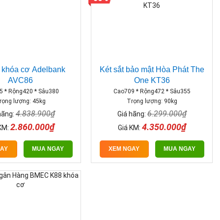
t khóa cơ Adelbank
Két sắt bảo mật Hòa Phát The
AVC86
One KT36
5 * Rộng420 * Sâu380
Cao709 * Rộng472 * Sâu355
rọng lượng: 45kg
Trọng lượng: 90kg
4.838.900₫
6.299.000₫
hãng:
Giá hãng:
2.860.000₫
4.350.000₫
KM:
Giá KM:
GAY
MUA NGAY
XEM NGAY
MUA NGAY