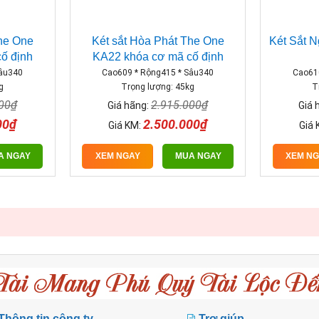
The One
Két sắt Hòa Phát The One
Két Sắt 
ố định
KA22 khóa cơ mã cố định
Sâu340
Cao609 * Rộng415 * Sâu340
Cao61
g
Trọng lượng: 45kg
T
000₫
2.915.000₫
Giá hãng:
Giá 
00₫
2.500.000₫
Giá KM:
Giá 
A NGAY
XEM NGAY
MUA NGAY
XEM N
Thông tin công ty
Trợ giúp