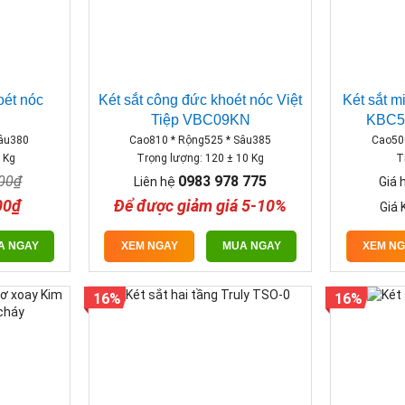
oét nóc
Két sắt công đức khoét nóc Việt
Két sắt m
Tiệp VBC09KN
KBC5
Sâu380
Cao810 * Rộng525 * Sâu385
Cao50
 Kg
Trọng lượng: 120 ± 10 Kg
T
000₫
0983 978 775
Liên hệ
Giá 
00₫
Để được giảm giá 5-10%
Giá 
A NGAY
XEM NGAY
MUA NGAY
XEM N
16%
16%