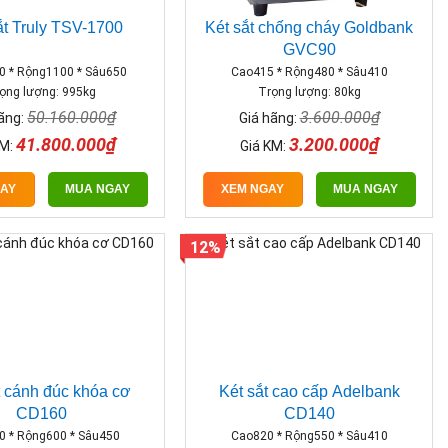
ắt Truly TSV-1700
Két sắt chống cháy Goldbank
GVC90
0 * Rộng1100 * Sâu650
Cao415 * Rộng480 * Sâu410
ọng lượng: 995kg
Trọng lượng: 80kg
50.160.000₫
3.600.000₫
hãng:
Giá hãng:
41.800.000₫
3.200.000₫
KM:
Giá KM:
GAY
MUA NGAY
XEM NGAY
MUA NGAY
12%
t cánh đúc khóa cơ
Két sắt cao cấp Adelbank
CD160
CD140
0 * Rộng600 * Sâu450
Cao820 * Rộng550 * Sâu410