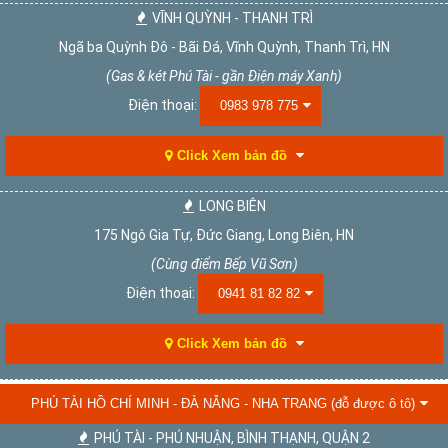
VĨNH QUỲNH - THANH TRÌ
Ngã ba Quỳnh Đô - Bãi Đá, Vĩnh Quỳnh, Thanh Trì, HN
(Gas & két Phú Tài - gần Điện máy Xanh)
Điện thoại:
0983 978 775
Click Xem bản đồ
LONG BIÊN
175 Ngô Gia Tự, Đức Giang, Long Biên, HN
(Cùng điểm Bếp Vũ Sơn)
Điện thoại:
0941 81 82 82
Click Xem bản đồ
PHÚ TÀI HỒ CHÍ MINH - ĐÀ NẴNG - NHA TRANG (đỗ được ô tô)
PHÚ TÀI - PHÚ NHUẬN, BÌNH THẠNH, QUẬN 2