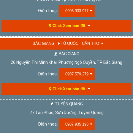
Điện thoại:
0906 933 977
Click Xem bản đồ
BẮC GIANG - PHÚ QUỐC - CẦN THƠ
BẮC GIANG
26 Nguyễn Thị Minh Khai, Phường Ngô Quyền, TP Bắc Giang
Điện thoại:
0907.579.279
Click Xem bản đồ
TUYÊN QUANG
77 Tân Phúc, Sơn Dương, Tuyên Quang
Điện thoại:
0987 935 193