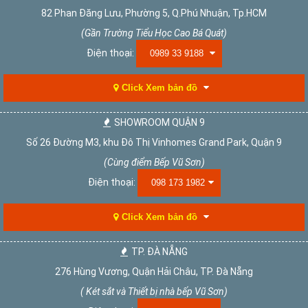
82 Phan Đăng Lưu, Phường 5, Q.Phú Nhuận, Tp.HCM
(Gần Trường Tiểu Học Cao Bá Quát)
Điện thoại:
0989 33 9188
Click Xem bản đồ
SHOWROOM QUẬN 9
Số 26 Đường M3, khu Đô Thị Vinhomes Grand Park, Quận 9
(Cùng điểm Bếp Vũ Sơn)
Điện thoại:
098 173 1982
Click Xem bản đồ
TP. ĐÀ NẴNG
276 Hùng Vương, Quận Hải Châu, TP. Đà Nẵng
( Két sắt và Thiết bị nhà bếp Vũ Sơn)