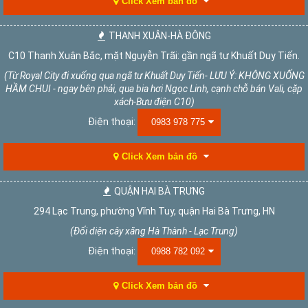
Click Xem bản đồ
THANH XUÂN-HÀ ĐÔNG
C10 Thanh Xuân Bắc, mặt Nguyễn Trãi: gần ngã tư Khuất Duy Tiến.
(Từ Royal City đi xuống qua ngã tư Khuất Duy Tiến- LƯU Ý: KHÔNG XUỐNG
HẦM CHUI - ngay bên phải, qua bia hơi Ngọc Linh, cạnh chỗ bán Vali, cặp
xách-Bưu điện C10)
Điện thoại:
0983 978 775
Click Xem bản đồ
QUẬN HAI BÀ TRƯNG
294 Lạc Trung, phường Vĩnh Tuy, quận Hai Bà Trưng, HN
(Đối diện cây xăng Hà Thành - Lạc Trung)
Điện thoại:
0988 782 092
Click Xem bản đồ