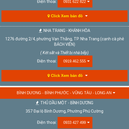
Điện thoại:
0931 622 822
Click Xem bản đồ
NHA TRANG - KHÁNH HÒA
1276 đường 2/4, phường Vạn Thắng, TP. Nha Trang (cạnh cà phê
BÁCH VIÊN)
( Két sắt và Thiết bị nhà bếp)
Điện thoại:
0919.462.555
Click Xem bản đồ
BÌNH DƯƠNG - BÌNH PHƯỚC - VŨNG TÀU - LONG AN
THỦ DẦU MỘT - BÌNH DƯƠNG
357 Đại lộ Bình Dương, Phường Phú Cường
Điện thoại:
0933 427 499