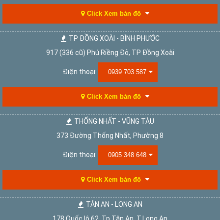
Click Xem bản đồ
TP ĐỒNG XOÀI - BÌNH PHƯỚC
917 (336 cũ) Phú Riềng Đỏ, TP Đồng Xoài
Điện thoại:
0939 703 587
Click Xem bản đồ
THỐNG NHẤT - VŨNG TÀU
373 Đường Thống Nhất, Phường 8
Điện thoại:
0905 348 648
Click Xem bản đồ
TÂN AN - LONG AN
178 Quốc lộ 62, Tp.Tân An, T.Long An