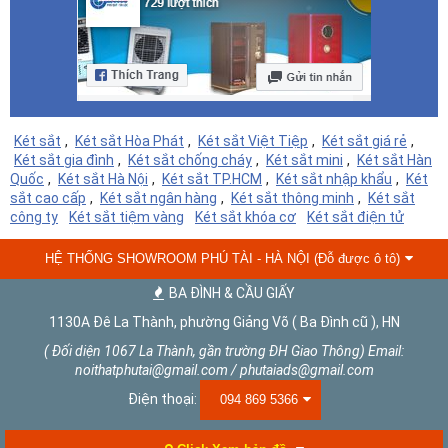
Két sắt
,
Két sắt Hòa Phát
,
Két sắt Việt Tiệp
,
Két sắt giá rẻ
,
Két sắt gia đình
,
Két sắt chống cháy
,
Két sắt mini
,
Két sắt Hàn
Quốc
,
Két sắt Hà Nội
,
Két sắt TP.HCM
,
Két sắt nhập khẩu
,
Két
sắt cao cấp
,
Két sắt ngân hàng
,
Két sắt thông minh
,
Két sắt
công ty
Két sắt tiệm vàng
Két sắt khóa cơ
Két sắt điện tử
HỆ THỐNG SHOWROOM PHÚ TÀI - HÀ NỘI (Đỗ được ô tô)
BA ĐÌNH & CẦU GIẤY
1130A Đê La Thành, phường Giảng Võ ( Ba Đình cũ ), HN
( Đối diện 1067 La Thành, gần trường ĐH Giao Thông) Email:
noithatphutai@gmail.com / phutaiads@gmail.com
Điện thoại:
094 869 5366