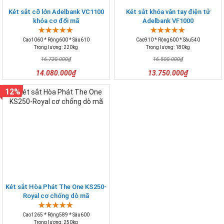
Két sắt cỡ lớn Adelbank VC1100
Két sắt khóa vân tay điện tử
khóa cơ đổi mã
Adelbank VF1000
Cao1060 * Rộng600 * Sâu610
Cao910 * Rộng600 * Sâu540
Trọng lượng: 220kg
Trọng lượng: 180kg
16.720.000₫
16.500.000₫
14.080.000₫
13.750.000₫
12%
Két sắt Hòa Phát The One KS250-
Royal cơ chống dò mã
Cao1265 * Rộng589 * Sâu600
Trọng lượng: 250kg