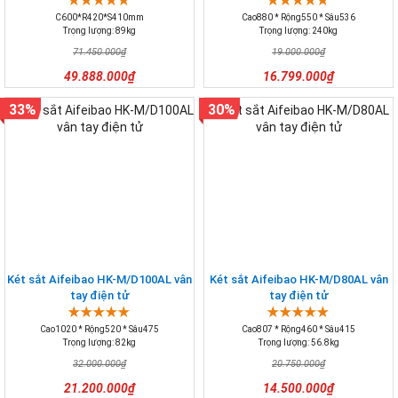
C600*R420*S410mm
Cao880 * Rộng550 * Sâu536
Trọng lượng: 89kg
Trọng lượng: 240kg
71.450.000₫
19.000.000₫
49.888.000₫
16.799.000₫
33%
30%
Két sắt Aifeibao HK-M/D100AL vân
Két sắt Aifeibao HK-M/D80AL vân
tay điện tử
tay điện tử
Cao1020 * Rộng520 * Sâu475
Cao807 * Rộng460 * Sâu415
Trọng lượng: 82kg
Trọng lượng: 56.8kg
32.000.000₫
20.750.000₫
21.200.000₫
14.500.000₫