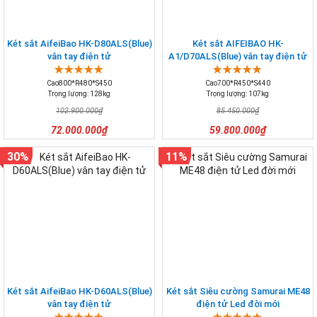
Két sắt AifeiBao HK-D80ALS(Blue)
Két sắt AIFEIBAO HK-
vân tay điện tử
A1/D70ALS(Blue) vân tay điện tử
Cao800*R480*S450
Cao700*R450*S440
Trọng lượng: 128kg
Trọng lượng: 107kg
102.900.000₫
85.450.000₫
72.000.000₫
59.800.000₫
30%
11%
Két sắt AifeiBao HK-D60ALS(Blue)
Két sắt Siêu cường Samurai ME48
vân tay điện tử
điện tử Led đời mới