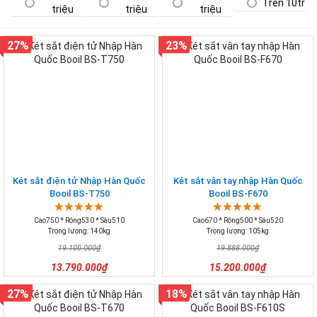
Trên 10tr
triệu
triệu
triệu
27%
23%
Két sắt điện tử Nhập Hàn Quốc
Két sắt vân tay nhập Hàn Quốc
Booil BS-T750
Booil BS-F670
Cao750 * Rộng530 * Sâu510
Cao670 * Rộng500 * Sâu520
Trọng lượng: 140kg
Trọng lượng: 105kg
19.100.000₫
19.888.000₫
13.790.000₫
15.200.000₫
27%
18%