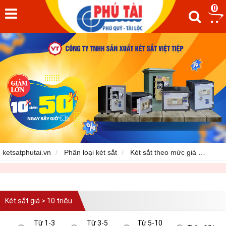
0
ketsatphutai.vn
Phân loại két sắt
Két sắt theo mức giá
Két s
Két sắt giá > 10 triệu
Từ 1-3
Từ 3-5
Từ 5-10