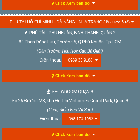
Click Xem bản đồ
PHÚ TÀI HỒ CHÍ MINH - ĐÀ NẴNG - NHA TRANG (đỗ được ô tô)
PHÚ TÀI - PHÚ NHUẬN, BÌNH THẠNH, QUẬN 2
82 Phan Đăng Lưu, Phường 5, Q.Phú Nhuận, Tp.HCM
(Gần Trường Tiểu Học Cao Bá Quát)
Điện thoại:
0989 33 9188
Click Xem bản đồ
SHOWROOM QUẬN 9
Số 26 Đường M3, khu Đô Thị Vinhomes Grand Park, Quận 9
(Cùng điểm Bếp Vũ Sơn)
Điện thoại:
098 173 1982
Click Xem bản đồ