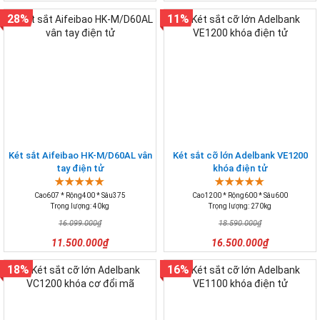
28%
11%
Két sắt Aifeibao HK-M/D60AL vân
Két sắt cỡ lớn Adelbank VE1200
tay điện tử
khóa điện tử
Cao607 * Rộng400 * Sâu375
Cao1200 * Rộng600 * Sâu600
Trọng lượng: 40kg
Trọng lượng: 270kg
16.099.000₫
18.590.000₫
11.500.000₫
16.500.000₫
18%
16%