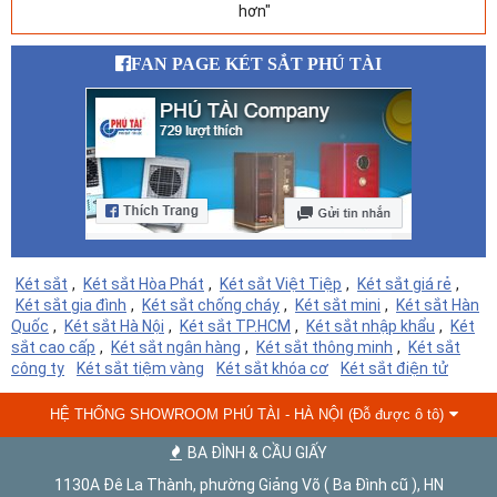
hơn"
FAN PAGE KÉT SẮT PHÚ TÀI
Két sắt
,
Két sắt Hòa Phát
,
Két sắt Việt Tiệp
,
Két sắt giá rẻ
,
Két sắt gia đình
,
Két sắt chống cháy
,
Két sắt mini
,
Két sắt Hàn
Quốc
,
Két sắt Hà Nội
,
Két sắt TP.HCM
,
Két sắt nhập khẩu
,
Két
sắt cao cấp
,
Két sắt ngân hàng
,
Két sắt thông minh
,
Két sắt
công ty
Két sắt tiệm vàng
Két sắt khóa cơ
Két sắt điện tử
HỆ THỐNG SHOWROOM PHÚ TÀI - HÀ NỘI (Đỗ được ô tô)
BA ĐÌNH & CẦU GIẤY
1130A Đê La Thành, phường Giảng Võ ( Ba Đình cũ ), HN