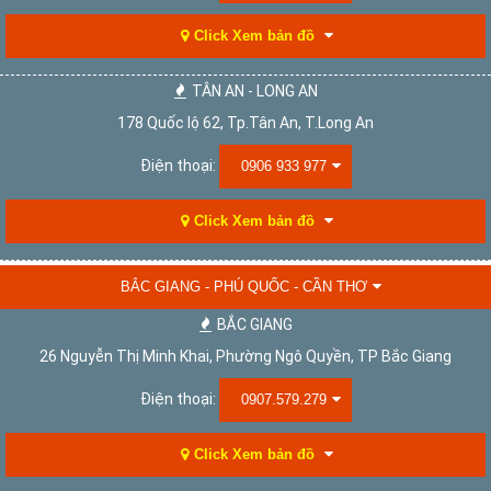
Click Xem bản đồ
TÂN AN - LONG AN
178 Quốc lộ 62, Tp.Tân An, T.Long An
Điện thoại:
0906 933 977
Click Xem bản đồ
BẮC GIANG - PHÚ QUỐC - CẦN THƠ
BẮC GIANG
26 Nguyễn Thị Minh Khai, Phường Ngô Quyền, TP Bắc Giang
Điện thoại:
0907.579.279
Click Xem bản đồ