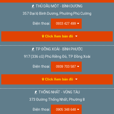
THỦ DẦU MỘT - BÌNH DƯƠNG
357 Đại lộ Bình Dương, Phường Phú Cường
Điện thoại:
0933 427 499
Click Xem bản đồ
TP ĐỒNG XOÀI - BÌNH PHƯỚC
917 (336 cũ) Phú Riềng Đỏ, TP Đồng Xoài
Điện thoại:
0939 703 587
Click Xem bản đồ
THỐNG NHẤT - VŨNG TÀU
373 Đường Thống Nhất, Phường 8
Điện thoại:
0905 348 648