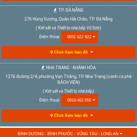
TP. ĐÀ NẴNG
276 Hùng Vương, Quận Hải Châu, TP. Đà Nẵng
( Két sắt và Thiết bị nhà bếp Vũ Sơn)
Điện thoại:
0931 622 822
Click Xem bản đồ
NHA TRANG - KHÁNH HÒA
1276 đường 2/4, phường Vạn Thắng, TP. Nha Trang (cạnh cà phê
BÁCH VIÊN)
( Két sắt và Thiết bị nhà bếp)
Điện thoại:
0919.462.555
Click Xem bản đồ
BÌNH DƯƠNG - BÌNH PHƯỚC - VŨNG TÀU - LONG AN