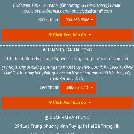
( Đối diện 1067 La Thành, gần trường ĐH Giao Thông) Email:
noithatphutai@gmail.com / phutaiads@gmail.com
Điện thoại:
094 869 5366
Click Xem bản đồ
THANH XUÂN-HÀ ĐÔNG
C10 Thanh Xuân Bắc, mặt Nguyễn Trãi: gần ngã tư Khuất Duy Tiến.
(Từ Royal City đi xuống qua ngã tư Khuất Duy Tiến- LƯU Ý: KHÔNG XUỐNG
HẦM CHUI - ngay bên phải, qua bia hơi Ngọc Linh, cạnh chỗ bán Vali, cặp
xách-Bưu điện C10)
Điện thoại:
0983 978 775
Click Xem bản đồ
QUẬN HAI BÀ TRƯNG
294 Lạc Trung, phường Vĩnh Tuy, quận Hai Bà Trưng, HN