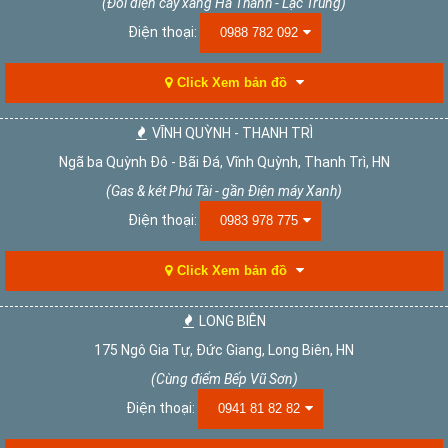
(Đối diện cây xăng Hà Thành - Lạc Trung)
Điện thoại:
0988 782 092
Click Xem bản đồ
VĨNH QUỲNH - THANH TRÌ
Ngã ba Quỳnh Đô - Bãi Đá, Vĩnh Quỳnh, Thanh Trì, HN
(Gas & két Phú Tài - gần Điện máy Xanh)
Điện thoại:
0983 978 775
Click Xem bản đồ
LONG BIÊN
175 Ngô Gia Tự, Đức Giang, Long Biên, HN
(Cùng điểm Bếp Vũ Sơn)
Điện thoại:
0941 81 82 82