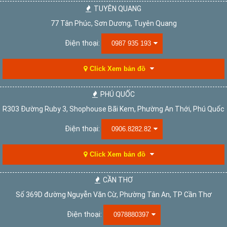
TUYÊN QUANG
77 Tân Phúc, Sơn Dương, Tuyên Quang
Điện thoại:
0987 935 193
Click Xem bản đồ
PHÚ QUỐC
R303 Đường Ruby 3, Shophouse Bãi Kem, Phường An Thới, Phú Quốc
Điện thoại:
0906.8282.82
Click Xem bản đồ
CẦN THƠ
Số 369D đường Nguyễn Văn Cừ, Phường Tân An, TP Cần Thơ
Điện thoại:
0978880397