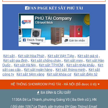
FAN PAGE KÉT SẮT PHÚ TÀI
Két sắt
,
Két sắt Hòa Phát
,
Két sắt Việt Tiệp
,
Két sắt giá rẻ
,
Két sắt gia đình
,
Két sắt chống cháy
,
Két sắt mini
,
Két sắt Hàn
Quốc
,
Két sắt Hà Nội
,
Két sắt TP.HCM
,
Két sắt nhập khẩu
,
Két
sắt cao cấp
,
Két sắt ngân hàng
,
Két sắt thông minh
,
Két sắt
công ty
Két sắt tiệm vàng
Két sắt khóa cơ
Két sắt điện tử
HỆ THỐNG SHOWROOM PHÚ TÀI - HÀ NỘI (Đỗ được ô tô)
BA ĐÌNH & CẦU GIẤY
1130A Đê La Thành, phường Giảng Võ ( Ba Đình cũ ), HN
( Đối diện 1067 La Thành, gần trường ĐH Giao Thông) Email: