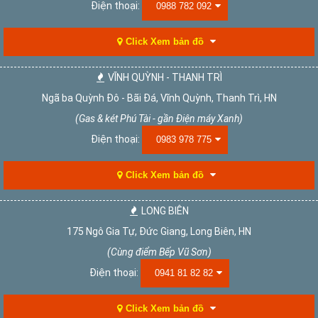
Điện thoại:
0988 782 092
Click Xem bản đồ
VĨNH QUỲNH - THANH TRÌ
Ngã ba Quỳnh Đô - Bãi Đá, Vĩnh Quỳnh, Thanh Trì, HN
(Gas & két Phú Tài - gần Điện máy Xanh)
Điện thoại:
0983 978 775
Click Xem bản đồ
LONG BIÊN
175 Ngô Gia Tự, Đức Giang, Long Biên, HN
(Cùng điểm Bếp Vũ Sơn)
Điện thoại:
0941 81 82 82
Click Xem bản đồ