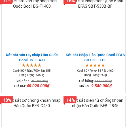
11%
16%
Két sắt vân tay nhập Hàn Quốc
Két sắt Nhập Hàn Quốc Booil-EFAS
Booil BS-F1400
SBT-530B-BF
Cao1400 * Rộng700 * Sâu685
Cao530 * Rộng435 * Sâu460
Trọng lượng: 335 kg
Trọng lượng: 65kg
Giá hãng:
Giá hãng:
45.000.000₫
11.500.000₫
40.020.000₫
9.580.000₫
Giá KM:
Giá KM:
18%
14%