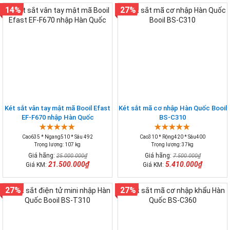
14%
27%
Két sắt vân tay mật mã Booil Efast
Két sắt mã cơ nhập Hàn Quốc Booil
EF-F670 nhập Hàn Quốc
BS-C310
Cao635 * Ngang510 * Sâu 492
Cao310 * Rộng420 * Sâu400
Trọng lượng: 107 kg
Trọng lượng: 37kg
Giá hãng:
Giá hãng:
25.000.000₫
7.500.000₫
21.500.000₫
5.410.000₫
Giá KM:
Giá KM:
27%
27%