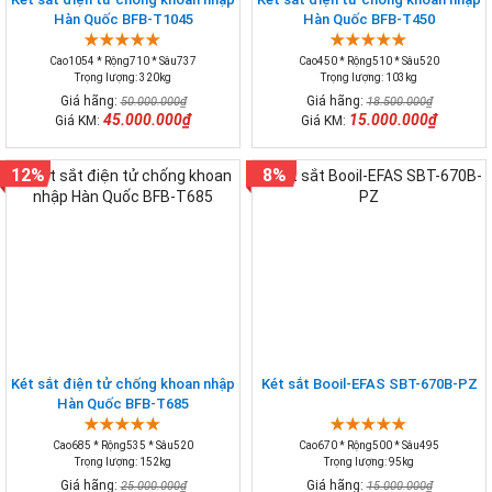
Hàn Quốc BFB-T1045
Hàn Quốc BFB-T450
Cao1054 * Rộng710 * Sâu737
Cao450 * Rộng510 * Sâu520
Trọng lượng: 320kg
Trọng lượng: 103kg
Giá hãng:
Giá hãng:
50.000.000₫
18.500.000₫
45.000.000₫
15.000.000₫
Giá KM:
Giá KM:
12%
8%
Két sắt điện tử chống khoan nhập
Két sắt Booil-EFAS SBT-670B-PZ
Hàn Quốc BFB-T685
Cao685 * Rộng535 * Sâu520
Cao670 * Rộng500 * Sâu495
Trọng lượng: 152kg
Trọng lượng: 95kg
Giá hãng:
Giá hãng:
25.000.000₫
15.000.000₫