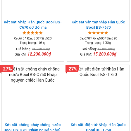
Két sắt Nhập Hàn Quốc Booil BS-
Két sắt vân tay nhập Hàn Quốc
C670 cơ đổi mã
Booil BS-F670
Cao670 * Rộng500 * Sâu520
Cao670 * Rộng500 * Sâu520
Trọng lượng: 105kg
Trọng lượng: 105kg
Giá hãng:
Giá hãng:
16.980.000₫
19.888.000₫
12.230.000₫
15.200.000₫
Giá KM:
Giá KM:
27%
27%
Két sắt chống cháy chống nước
Két sắt điện tử Nhập Hàn Quốc
Booil BS-C750 Nhập nguyên chiếc
Booil BS-T750