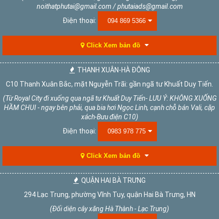
noithatphutai@gmail.com / phutaiads@gmail.com
Điện thoại:
094 869 5366
Click Xem bản đồ
THANH XUÂN-HÀ ĐÔNG
C10 Thanh Xuân Bắc, mặt Nguyễn Trãi: gần ngã tư Khuất Duy Tiến.
(Từ Royal City đi xuống qua ngã tư Khuất Duy Tiến- LƯU Ý: KHÔNG XUỐNG
HẦM CHUI - ngay bên phải, qua bia hơi Ngọc Linh, cạnh chỗ bán Vali, cặp
xách-Bưu điện C10)
Điện thoại:
0983 978 775
Click Xem bản đồ
QUẬN HAI BÀ TRƯNG
294 Lạc Trung, phường Vĩnh Tuy, quận Hai Bà Trưng, HN
(Đối diện cây xăng Hà Thành - Lạc Trung)