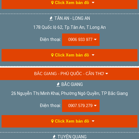
Click Xem bản đồ
TÂN AN - LONG AN
178 Quốc lộ 62, Tp.Tân An, T.Long An
Điện thoại:
0906 933 977
Click Xem bản đồ
BẮC GIANG - PHÚ QUỐC - CẦN THƠ
BẮC GIANG
26 Nguyễn Thị Minh Khai, Phường Ngô Quyền, TP Bắc Giang
Điện thoại:
0907.579.279
Click Xem bản đồ
TUYÊN QUANG