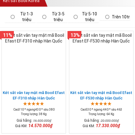
Két sắt Booil Korea
Từ 1-3
Từ 3-5
Từ 5-10
Trên 10tr
triệu
triệu
triệu
11%
13%
Két sắt vân tay mật mã Booil Efast
Két sắt vân tay mật mã Booil Efast
EF-F310 nhập Hàn Quốc
EF-F530 nhập Hàn Quốc
Cao310 * ngang430 * sâu 380
Cao530 * ngang 440 * sâu 463
Trọng lượng: 38 Kg
Trọng lượng: 64 Kg
Giá hãng:
Giá hãng:
16.500.000₫
20.000.000₫
14.570.000₫
17.330.000₫
Giá KM:
Giá KM: