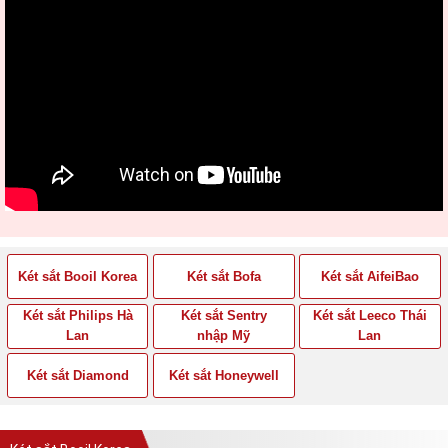
Két sắt Booil Korea
Két sắt Bofa
Két sắt AifeiBao
Két sắt Philips Hà
Két sắt Sentry
Két sắt Leeco Thái
Lan
nhập Mỹ
Lan
Két sắt Diamond
Két sắt Honeywell