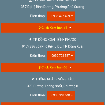
THỦ DẦU MỘT - BÌNH DƯƠNG
357 Đại lộ Bình Dương, Phường Phú Cường
Điện thoại:
0933 427 499
Click Xem bản đồ
TP ĐỒNG XOÀI - BÌNH PHƯỚC
917 (336 cũ) Phú Riềng Đỏ, TP Đồng Xoài
Điện thoại:
0939 703 587
Click Xem bản đồ
THỐNG NHẤT - VŨNG TÀU
373 Đường Thống Nhất, Phường 8
Điện thoại:
0905 348 648