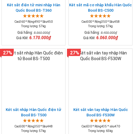
Két sắt điện tử mini nhập Hàn
Két sắt mã cơ nhập khẩu Hàn Quốc
Quốc Booil BS-T360
Booil BS-C500
Cao360 * Rộng490 * Sâu450
Cao500 * Rộng350 * Sâu458
Trọng lượng: 57kg
Trọng lượng: 57kg
Giá hãng:
Giá hãng:
8.560.000₫
8.400.000₫
6.170.000₫
6.060.000₫
Giá KM:
Giá KM:
27%
27%
Két sắt nhập Hàn Quốc điện tử
Két sắt vân tay nhập Hàn Quốc
Booil BS-T500
Booil BS-F530W
Cao500 * Rộng350 * Sâu448
Cao530 * Rộng435 * sâu470
Trọng lượng: 57kg
Trọng lượng: 65kg