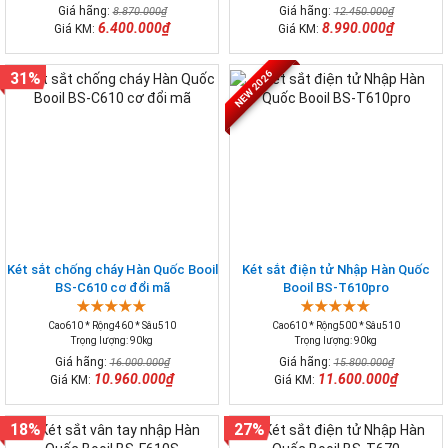
Giá hãng:
Giá hãng:
8.870.000₫
12.450.000₫
6.400.000₫
8.990.000₫
Giá KM:
Giá KM:
NEW 2026
31%
Két sắt chống cháy Hàn Quốc Booil
Két sắt điện tử Nhập Hàn Quốc
BS-C610 cơ đổi mã
Booil BS-T610pro
Cao610 * Rộng460 * Sâu510
Cao610 * Rộng500 * Sâu510
Trọng lượng: 90kg
Trọng lượng: 90kg
Giá hãng:
Giá hãng:
16.000.000₫
15.800.000₫
10.960.000₫
11.600.000₫
Giá KM:
Giá KM:
18%
27%