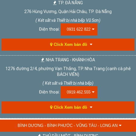
TP. ĐÀ NẴNG
276 Hùng Vương, Quận Hải Châu, TP. Đà Nẵng
( Két sắt và Thiết bị nhà bếp Vũ Sơn)
Điện thoại:
0931 622 822
Click Xem bản đồ
NHA TRANG - KHÁNH HÒA
1276 đường 2/4, phường Vạn Thắng, TP. Nha Trang (cạnh cà phê
BÁCH VIÊN)
( Két sắt và Thiết bị nhà bếp)
Điện thoại:
0919.462.555
Click Xem bản đồ
BÌNH DƯƠNG - BÌNH PHƯỚC - VŨNG TÀU - LONG AN