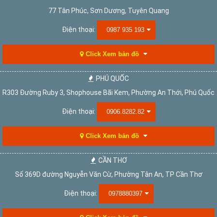
77 Tân Phúc, Sơn Dương, Tuyên Quang
Điện thoại:
0987 935 193
Click Xem bản đồ
PHÚ QUỐC
R303 Đường Ruby 3, Shophouse Bãi Kem, Phường An Thới, Phú Quốc
Điện thoại:
0906.8282.82
Click Xem bản đồ
CẦN THƠ
Số 369D đường Nguyễn Văn Cừ, Phường Tân An, TP Cần Thơ
Điện thoại:
0978880397