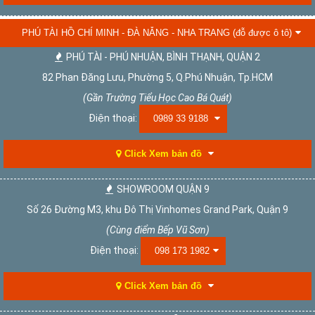
PHÚ TÀI HỒ CHÍ MINH - ĐÀ NẴNG - NHA TRANG (đỗ được ô tô)
PHÚ TÀI - PHÚ NHUẬN, BÌNH THẠNH, QUẬN 2
82 Phan Đăng Lưu, Phường 5, Q.Phú Nhuận, Tp.HCM
(Gần Trường Tiểu Học Cao Bá Quát)
Điện thoại:
0989 33 9188
Click Xem bản đồ
SHOWROOM QUẬN 9
Số 26 Đường M3, khu Đô Thị Vinhomes Grand Park, Quận 9
(Cùng điểm Bếp Vũ Sơn)
Điện thoại:
098 173 1982
Click Xem bản đồ