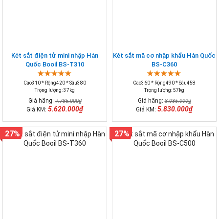
Két sắt điện tử mini nhập Hàn
Két sắt mã cơ nhập khẩu Hàn Quốc
Quốc Booil BS-T310
BS-C360
Cao310 * Rộng420 * Sâu380
Cao360 * Rộng490 * Sâu458
Trọng lượng: 37kg
Trọng lượng: 57kg
Giá hãng:
Giá hãng:
7.785.000₫
8.085.000₫
5.620.000₫
5.830.000₫
Giá KM:
Giá KM:
27%
27%