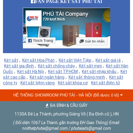
FAN PAGE KÉT SẮT PHÚ TÀI
Két sắt
,
Két sắt Hòa Phát
,
Két sắt Việt Tiệp
,
Két sắt giá rẻ
,
Két sắt gia đình
,
Két sắt chống cháy
,
Két sắt mini
,
Két sắt Hàn
Quốc
,
Két sắt Hà Nội
,
Két sắt TP.HCM
,
Két sắt nhập khẩu
,
Két
sắt cao cấp
,
Két sắt ngân hàng
,
Két sắt thông minh
,
Két sắt
công ty
Két sắt tiệm vàng
Két sắt khóa cơ
Két sắt điện tử
HỆ THỐNG SHOWROOM PHÚ TÀI - HÀ NỘI (Đỗ được ô tô)
BA ĐÌNH & CẦU GIẤY
1130A Đê La Thành, phường Giảng Võ ( Ba Đình cũ ), HN
( Đối diện 1067 La Thành, gần trường ĐH Giao Thông) Email:
noithatphutai@gmail.com / phutaiads@gmail.com