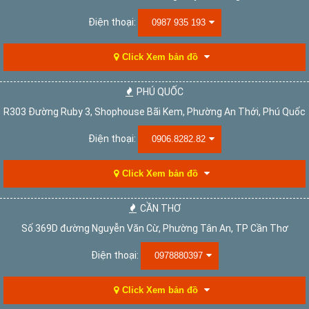
Điện thoại:
0987 935 193
Click Xem bản đồ
PHÚ QUỐC
R303 Đường Ruby 3, Shophouse Bãi Kem, Phường An Thới, Phú Quốc
Điện thoại:
0906.8282.82
Click Xem bản đồ
CẦN THƠ
Số 369D đường Nguyễn Văn Cừ, Phường Tân An, TP Cần Thơ
Điện thoại:
0978880397
Click Xem bản đồ