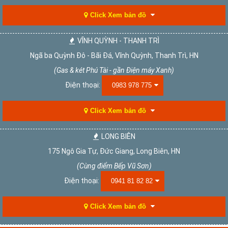
Click Xem bản đồ
VĨNH QUỲNH - THANH TRÌ
Ngã ba Quỳnh Đô - Bãi Đá, Vĩnh Quỳnh, Thanh Trì, HN
(Gas & két Phú Tài - gần Điện máy Xanh)
Điện thoại:
0983 978 775
Click Xem bản đồ
LONG BIÊN
175 Ngô Gia Tự, Đức Giang, Long Biên, HN
(Cùng điểm Bếp Vũ Sơn)
Điện thoại:
0941 81 82 82
Click Xem bản đồ