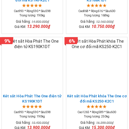
đổi mã KS190-K2C1
KS168K1DT
Cao993 * Rộng590 * Sâu598
Cao868 * Rộng616 * Sâu600
Trọng lượng: 190kg
Trọng lượng: 168kg
Giá hãng:
Giá hãng:
14.800.000₫
12.160.000₫
13.290.000₫
10.750.000₫
Giá KM:
Giá KM:
9%
6%
Két sắt Hòa Phát The One điện tử
Két sắt Hòa Phát khóa The One cơ
KS190K1DT
đổi mã KS250-K2C1
Cao993 * Rộng590 * Sâu598
Cao1265 * Rộng589 * Sâu600
Trọng lượng: 190kg
Trọng lượng: 250kg
Giá hãng:
Giá hãng:
15.400.000₫
16.399.000₫
13.900.000₫
15.300.000₫
Giá KM:
Giá KM: