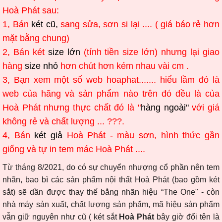
Hoà Phát sau:
1, Bán
két cũ,
sang sửa, sơn si lại .... ( giá báo rẻ hơn
mặt bằng chung)
2, Bán két
size lớn
(tính tiền size lớn) nhưng lại giao
hàng
size nhỏ
hơn chút hơn kém nhau vài cm .
3, Bạn xem một số web hoaphat....... hiểu lầm đó là
web của hãng và sản phẩm nào trên đó đều là của
Hoà Phát nhưng thực chất đó là "
hàng ngoài"
với giá
không rẻ và chất lượng ... ???.
4, Bán
két giả
Hoà Phát - màu sơn, hình thức gần
giống và tự in tem mác Hoà Phát ....
Từ tháng 8/2021, do có sự chuyển nhượng cổ phần nên tem
nhãn, bao bì các sản phẩm nội thất Hoà Phát (bao gồm két
sắt) sẽ dần được thay thế bằng nhãn hiệu “The One" - còn
nhà máy sản xuất, chất lượng sản phẩm, mã hiệu sản phẩm
vẫn giữ nguyên như cũ ( két sắt
Hoà Phát
bây giờ đổi tên là