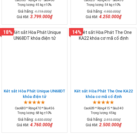
Cao560 * Rộng410 * Sâu406
Cao620 * Rộng430 * Sâu436
Trọng lượng: 45 kg ±10%
Trọng lượng: 54 kg ±10%
Giá hãng:
Giá hãng:
4.719.000₫
4.950.000₫
3.799.000₫
4.250.000₫
Giá KM:
Giá KM:
18%
14%
Két sắt Hòa Phát Unique UN68DT
Két sắt Hòa Phát The One KA22
khóa điện tử
khóa cơ mã cố định
Cao680 * Rộng470 * Sâu456
Cao609 * Rộng415 * Sâu340
Trọng lượng: 68 kg ±10%
Trọng lượng: 45kg
Giá hãng:
Giá hãng:
5.830.000₫
2.915.000₫
4.760.000₫
2.500.000₫
Giá KM:
Giá KM: