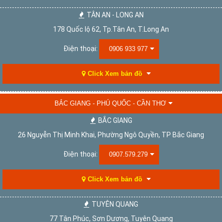
TÂN AN - LONG AN
178 Quốc lộ 62, Tp.Tân An, T.Long An
Điện thoại:
0906 933 977
Click Xem bản đồ
BẮC GIANG - PHÚ QUỐC - CẦN THƠ
BẮC GIANG
26 Nguyễn Thị Minh Khai, Phường Ngô Quyền, TP Bắc Giang
Điện thoại:
0907.579.279
Click Xem bản đồ
TUYÊN QUANG
77 Tân Phúc, Sơn Dương, Tuyên Quang