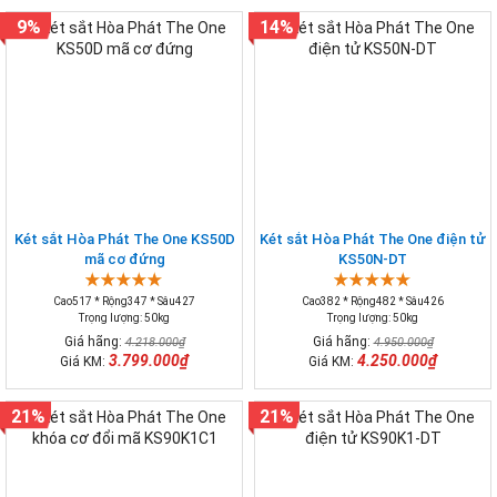
9%
14%
Két sắt Hòa Phát The One KS50D
Két sắt Hòa Phát The One điện tử
mã cơ đứng
KS50N-DT
Cao517 * Rộng347 * Sâu427
Cao382 * Rộng482 * Sâu426
Trọng lượng: 50kg
Trọng lượng: 50kg
Giá hãng:
Giá hãng:
4.218.000₫
4.950.000₫
3.799.000₫
4.250.000₫
Giá KM:
Giá KM:
21%
21%