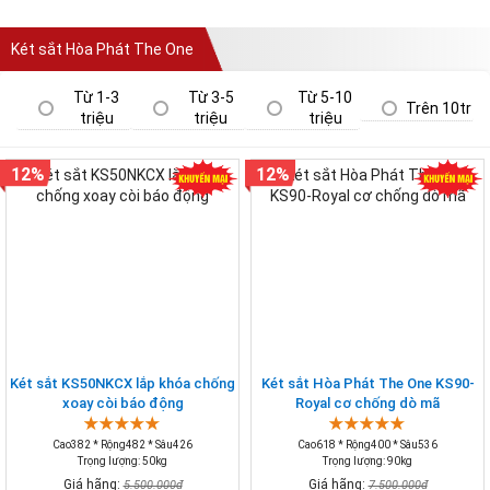
Két sắt Hòa Phát The One
Từ 1-3
Từ 3-5
Từ 5-10
Trên 10tr
triệu
triệu
triệu
12%
12%
Két sắt KS50NKCX lắp khóa chống
Két sắt Hòa Phát The One KS90-
xoay còi báo động
Royal cơ chống dò mã
Cao382 * Rộng482 * Sâu426
Cao618 * Rộng400 * Sâu536
Trọng lượng: 50kg
Trọng lượng: 90kg
Giá hãng:
Giá hãng:
5.500.000₫
7.500.000₫