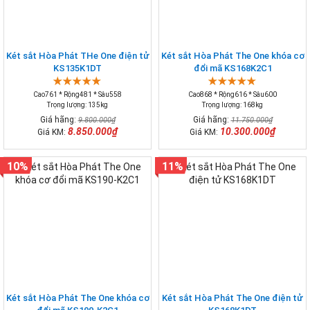
Két sắt Hòa Phát THe One điện tử
Két sắt Hòa Phát The One khóa cơ
KS135K1DT
đổi mã KS168K2C1
Cao761 * Rộng481 * Sâu558
Cao868 * Rộng616 * Sâu600
Trọng lượng: 135kg
Trọng lượng: 168kg
Giá hãng:
Giá hãng:
9.800.000₫
11.750.000₫
8.850.000₫
10.300.000₫
Giá KM:
Giá KM:
10%
11%
Két sắt Hòa Phát The One khóa cơ
Két sắt Hòa Phát The One điện tử