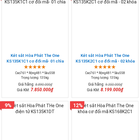
Két sắt Hòa Phát The One
Két sắt Hòa Phát The One
KS135K1C1 cơ đổi mã- 01 chìa
KS135K2C1 cơ đổi mã - 02 khóa
Cao761 * Rộng481 * Sâu558
Cao761 * Rộng481 * Sâu558
Trọng lượng: 135kg
Trọng lượng: 135kg
Giá hãng:
Giá hãng:
8.890.000₫
9.350.000₫
7.850.000₫
8.199.000₫
Giá KM:
Giá KM:
9%
12%