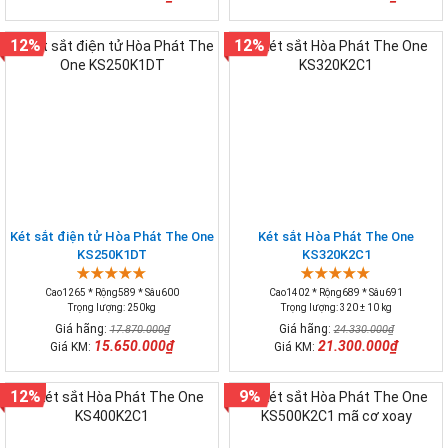
12%
12%
Két sắt điện tử Hòa Phát The One
Két sắt Hòa Phát The One
KS250K1DT
KS320K2C1
Cao1265 * Rộng589 * Sâu600
Cao1402 * Rộng689 * Sâu691
Trọng lượng: 250kg
Trọng lượng: 320 ± 10 kg
Giá hãng:
Giá hãng:
17.870.000₫
24.330.000₫
15.650.000₫
21.300.000₫
Giá KM:
Giá KM:
12%
9%