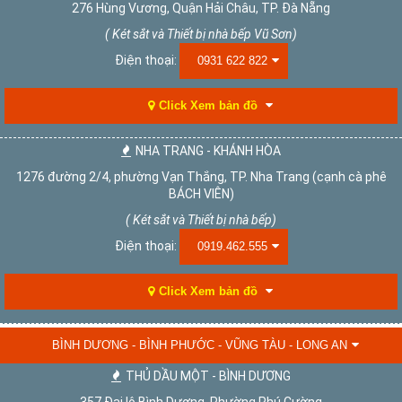
276 Hùng Vương, Quận Hải Châu, TP. Đà Nẵng
( Két sắt và Thiết bị nhà bếp Vũ Sơn)
Điện thoại:
0931 622 822
Click Xem bản đồ
NHA TRANG - KHÁNH HÒA
1276 đường 2/4, phường Vạn Thắng, TP. Nha Trang (cạnh cà phê
BÁCH VIÊN)
( Két sắt và Thiết bị nhà bếp)
Điện thoại:
0919.462.555
Click Xem bản đồ
BÌNH DƯƠNG - BÌNH PHƯỚC - VŨNG TÀU - LONG AN
THỦ DẦU MỘT - BÌNH DƯƠNG