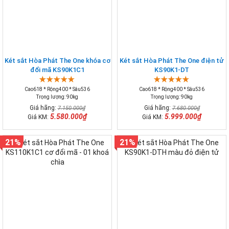
Két sắt Hòa Phát The One khóa cơ
Két sắt Hòa Phát The One điện tử
đổi mã KS90K1C1
KS90K1-DT
Cao618 * Rộng400 * Sâu536
Cao618 * Rộng400 * Sâu536
Trọng lượng: 90kg
Trọng lượng: 90kg
Giá hãng:
Giá hãng:
7.150.000₫
7.680.000₫
5.580.000₫
5.999.000₫
Giá KM:
Giá KM:
21%
21%