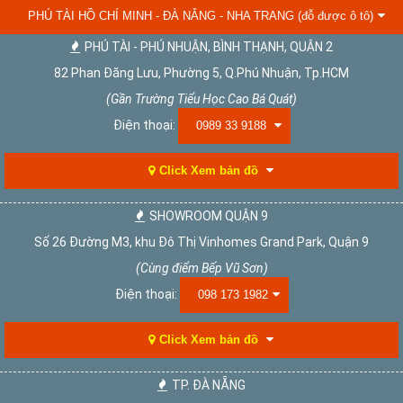
PHÚ TÀI HỒ CHÍ MINH - ĐÀ NẴNG - NHA TRANG (đỗ được ô tô)
PHÚ TÀI - PHÚ NHUẬN, BÌNH THẠNH, QUẬN 2
82 Phan Đăng Lưu, Phường 5, Q.Phú Nhuận, Tp.HCM
(Gần Trường Tiểu Học Cao Bá Quát)
Điện thoại:
0989 33 9188
Click Xem bản đồ
SHOWROOM QUẬN 9
Số 26 Đường M3, khu Đô Thị Vinhomes Grand Park, Quận 9
(Cùng điểm Bếp Vũ Sơn)
Điện thoại:
098 173 1982
Click Xem bản đồ
TP. ĐÀ NẴNG