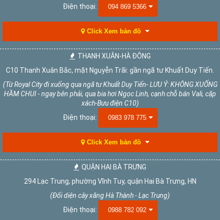
Điện thoại:
094 869 5366
Click Xem bản đồ
THANH XUÂN-HÀ ĐÔNG
C10 Thanh Xuân Bắc, mặt Nguyễn Trãi: gần ngã tư Khuất Duy Tiến.
(Từ Royal City đi xuống qua ngã tư Khuất Duy Tiến- LƯU Ý: KHÔNG XUỐNG
HẦM CHUI - ngay bên phải, qua bia hơi Ngọc Linh, cạnh chỗ bán Vali, cặp
xách-Bưu điện C10)
Điện thoại:
0983 978 775
Click Xem bản đồ
QUẬN HAI BÀ TRƯNG
294 Lạc Trung, phường Vĩnh Tuy, quận Hai Bà Trưng, HN
(Đối diện cây xăng Hà Thành - Lạc Trung)
Điện thoại:
0988 782 092