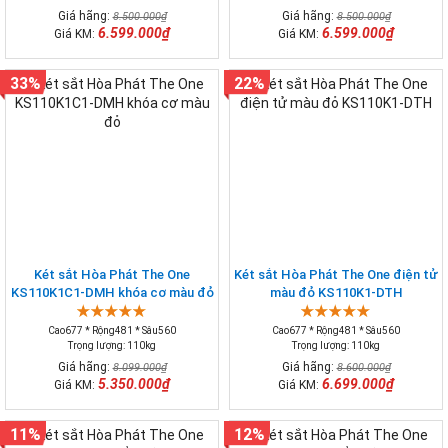
Giá hãng:
Giá hãng:
8.500.000₫
8.500.000₫
6.599.000₫
6.599.000₫
Giá KM:
Giá KM:
33%
22%
Két sắt Hòa Phát The One
Két sắt Hòa Phát The One điện tử
KS110K1C1-DMH khóa cơ màu đỏ
màu đỏ KS110K1-DTH
Cao677 * Rộng481 * Sâu560
Cao677 * Rộng481 * Sâu560
Trọng lượng: 110kg
Trọng lượng: 110kg
Giá hãng:
Giá hãng:
8.099.000₫
8.600.000₫
5.350.000₫
6.699.000₫
Giá KM:
Giá KM:
11%
12%