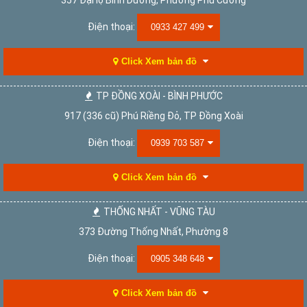
357 Đại lộ Bình Dương, Phường Phú Cường
Điện thoại:
0933 427 499
Click Xem bản đồ
TP ĐỒNG XOÀI - BÌNH PHƯỚC
917 (336 cũ) Phú Riềng Đỏ, TP Đồng Xoài
Điện thoại:
0939 703 587
Click Xem bản đồ
THỐNG NHẤT - VŨNG TÀU
373 Đường Thống Nhất, Phường 8
Điện thoại:
0905 348 648
Click Xem bản đồ