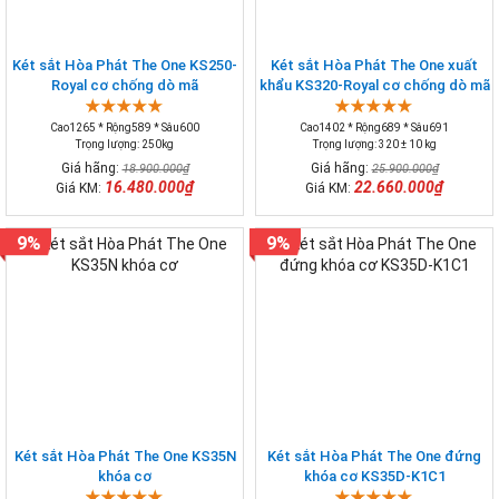
Két sắt Hòa Phát The One KS250-
Két sắt Hòa Phát The One xuất
Royal cơ chống dò mã
khẩu KS320-Royal cơ chống dò mã
Cao1265 * Rộng589 * Sâu600
Cao1402 * Rộng689 * Sâu691
Trọng lượng: 250kg
Trọng lượng: 320 ± 10 kg
Giá hãng:
Giá hãng:
18.900.000₫
25.900.000₫
16.480.000₫
22.660.000₫
Giá KM:
Giá KM:
9%
9%
Két sắt Hòa Phát The One KS35N
Két sắt Hòa Phát The One đứng
khóa cơ
khóa cơ KS35D-K1C1