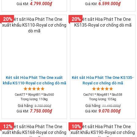
4.799.000₫
6.599.000₫
Giá KM:
Giá KM:
20%
20%
Két sắt Hòa Phát The One xuất
Két sắt Hòa Phát The One KS135-
khẩu KS110-Royal cơ chống dò mã
Royal cơ chống dò mã
Cao677 * Rộng481 * Sâu560
Cao761 * Rộng481 * Sâu558
Trọng lượng: 110kg
Trọng lượng: 135kg
Giá hãng:
Giá hãng:
9.750.000₫
11.440.000₫
7.750.000₫
9.070.000₫
Giá KM:
Giá KM:
12%
10%