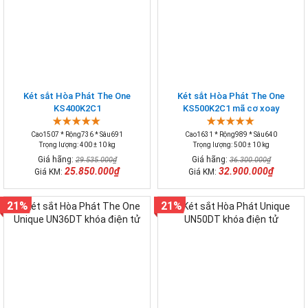
Két sắt Hòa Phát The One
Két sắt Hòa Phát The One
KS400K2C1
KS500K2C1 mã cơ xoay
Cao1507 * Rộng736 * Sâu691
Cao1631 * Rộng989 * Sâu640
Trọng lượng: 400 ± 10 kg
Trọng lượng: 500 ± 10 kg
Giá hãng:
Giá hãng:
29.535.000₫
36.300.000₫
25.850.000₫
32.900.000₫
Giá KM:
Giá KM:
21%
21%