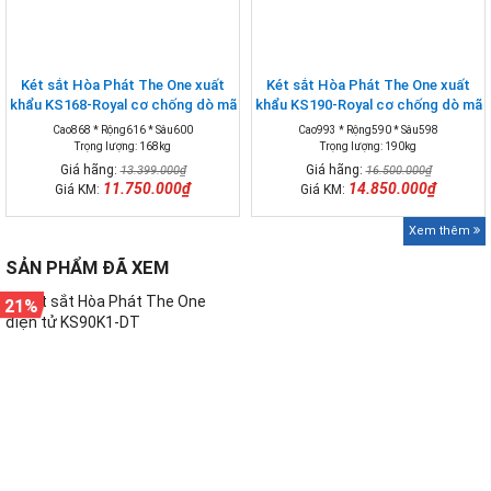
Két sắt Hòa Phát The One xuất
Két sắt Hòa Phát The One xuất
khẩu KS168-Royal cơ chống dò mã
khẩu KS190-Royal cơ chống dò mã
Cao868 * Rộng616 * Sâu600
Cao993 * Rộng590 * Sâu598
Trọng lượng: 168kg
Trọng lượng: 190kg
Giá hãng:
Giá hãng:
13.399.000₫
16.500.000₫
11.750.000₫
14.850.000₫
Giá KM:
Giá KM:
Xem thêm
SẢN PHẨM ĐÃ XEM
21%