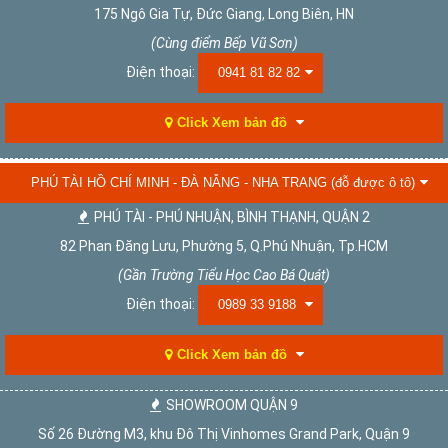
175 Ngô Gia Tự, Đức Giang, Long Biên, HN
(Cùng điểm Bếp Vũ Sơn)
Điện thoại:
0941 81 82 82
Click Xem bản đồ
PHÚ TÀI HỒ CHÍ MINH - ĐÀ NẴNG - NHA TRANG (đỗ được ô tô)
PHÚ TÀI - PHÚ NHUẬN, BÌNH THẠNH, QUẬN 2
82 Phan Đăng Lưu, Phường 5, Q.Phú Nhuận, Tp.HCM
(Gần Trường Tiểu Học Cao Bá Quát)
Điện thoại:
0989 33 9188
Click Xem bản đồ
SHOWROOM QUẬN 9
Số 26 Đường M3, khu Đô Thị Vinhomes Grand Park, Quận 9