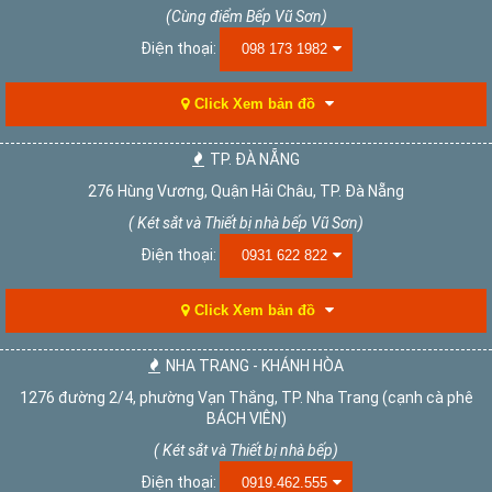
(Cùng điểm Bếp Vũ Sơn)
Điện thoại:
098 173 1982
Click Xem bản đồ
TP. ĐÀ NẴNG
276 Hùng Vương, Quận Hải Châu, TP. Đà Nẵng
( Két sắt và Thiết bị nhà bếp Vũ Sơn)
Điện thoại:
0931 622 822
Click Xem bản đồ
NHA TRANG - KHÁNH HÒA
1276 đường 2/4, phường Vạn Thắng, TP. Nha Trang (cạnh cà phê
BÁCH VIÊN)
( Két sắt và Thiết bị nhà bếp)
Điện thoại:
0919.462.555