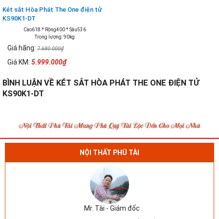
Két sắt Hòa Phát The One điện tử
KS90K1-DT
Cao618 * Rộng400 * Sâu536
Trọng lượng: 90kg
Giá hãng:
7.680.000₫
Giá KM:
5.999.000₫
BÌNH LUẬN VỀ KÉT SẮT HÒA PHÁT THE ONE ĐIỆN TỬ
KS90K1-DT
NỘI THẤT PHÚ TÀI
Mr. Tài - Giám đốc