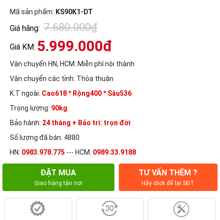
Mã sản phẩm:
KS90K1-DT
7.680.000₫
Giá hãng:
5.999.000₫
Giá KM:
Vận chuyển HN, HCM:
Miễn phí nội thành
Vận chuyển các tỉnh:
Thỏa thuận
K.T ngoài:
Cao618 * Rộng400 * Sâu536
Trọng lượng:
90kg
Bảo hành:
24 tháng + Bảo trì: trọn đời
Số lượng đã bán: 4880
HN:
0983.978.775
--- HCM:
0989.33.9188
ĐẶT MUA
TƯ VẤN THÊM ?
Giao hàng tận nơi
Hãy click để lại SĐT