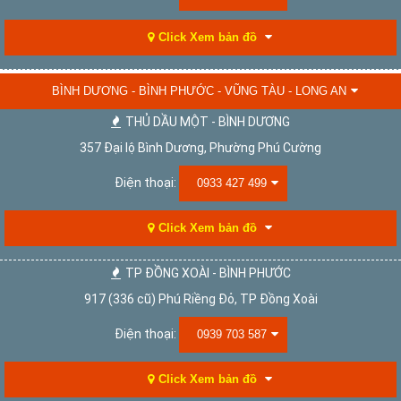
Click Xem bản đồ
BÌNH DƯƠNG - BÌNH PHƯỚC - VŨNG TÀU - LONG AN
THỦ DẦU MỘT - BÌNH DƯƠNG
357 Đại lộ Bình Dương, Phường Phú Cường
Điện thoại:
0933 427 499
Click Xem bản đồ
TP ĐỒNG XOÀI - BÌNH PHƯỚC
917 (336 cũ) Phú Riềng Đỏ, TP Đồng Xoài
Điện thoại:
0939 703 587
Click Xem bản đồ