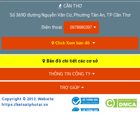
CẦN THƠ
Số 369D đường Nguyễn Văn Cừ, Phường Tân An, TP Cần Thơ
Điện thoại:
0978880397
Click Xem bản đồ
Bản đồ chi tiết các cơ sở
THÔNG TIN CÔNG TY
TRỢ GIÚP
Copyright © 2012. Website:
https://ketsatphutai.vn