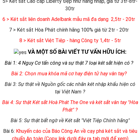
5> Két sắt Cao cấp Liberty Đẹp như hàng nhập, giá từ 3tr-8tr-
30tr
6
> Két sắt liên doanh Adelbank mẫu mã đa dạng 2,5tr - 20tr
7 > Két sắt Hòa Phát chính hãng 100% giá từ 2tr - 20tr
8 > Két sắt Việt Tiệp - hàng Công ty 1,4tr - 5tr
VÀ MỘT SỐ BÀI VIẾT TƯ VẤN HỮU ÍCH:
Bài 1: 4 Nguy Cơ tấn công và sự thật 7 loại két sắt hiện có ?
Bài 2: Chọn mua khóa mã cơ hay điện tử hay vân tay?
Bài 3: Sự thật về Nguồn gốc các nhãn két nhập khẩu hiện có
tại Việt Nam ?
Bài 4: Sự thật Két sắt Hoà Phát The One và két sắt vân tay "Hòa
Phát" ?
Bài 5: Sự thật bất ngờ về Két sắt "Việt Tiệp Chính hãng"
Bài 6:
Khuyến cáo của Báo Công An về cạy phá két sắt và tiêu
chuẩn An toàn (Copy link dưới đây ra tab mới để xem)