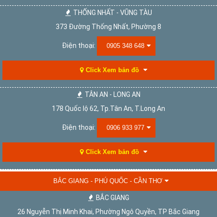
THỐNG NHẤT - VŨNG TÀU
373 Đường Thống Nhất, Phường 8
Điện thoại:
0905 348 648
Click Xem bản đồ
TÂN AN - LONG AN
178 Quốc lộ 62, Tp.Tân An, T.Long An
Điện thoại:
0906 933 977
Click Xem bản đồ
BẮC GIANG - PHÚ QUỐC - CẦN THƠ
BẮC GIANG
26 Nguyễn Thị Minh Khai, Phường Ngô Quyền, TP Bắc Giang