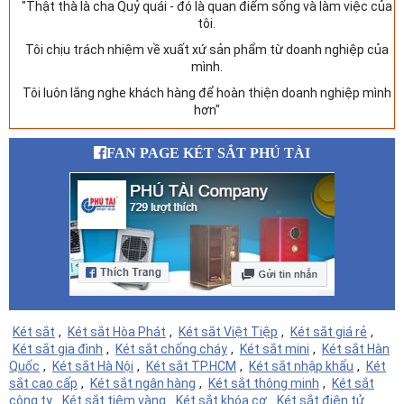
"Thật thà là cha Quỷ quái - đó là quan điểm sống và làm việc của
tôi.
Tôi chịu trách nhiệm về xuất xứ sản phẩm từ doanh nghiệp của
mình.
Tôi luôn lắng nghe khách hàng để hoàn thiện doanh nghiệp mình
hơn"
FAN PAGE KÉT SẮT PHÚ TÀI
Két sắt
,
Két sắt Hòa Phát
,
Két sắt Việt Tiệp
,
Két sắt giá rẻ
,
Két sắt gia đình
,
Két sắt chống cháy
,
Két sắt mini
,
Két sắt Hàn
Quốc
,
Két sắt Hà Nội
,
Két sắt TP.HCM
,
Két sắt nhập khẩu
,
Két
sắt cao cấp
,
Két sắt ngân hàng
,
Két sắt thông minh
,
Két sắt
công ty
Két sắt tiệm vàng
Két sắt khóa cơ
Két sắt điện tử