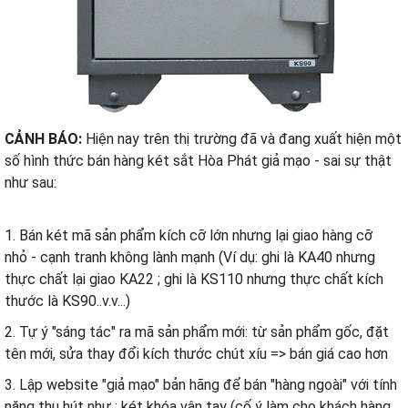
CẢNH BÁO:
Hiện nay trên thị trường đã và đang xuất hiện một
số hình thức bán hàng két sắt Hòa Phát giả mạo - sai sự thật
như sau:
1. Bán két mã sản phẩm kích cỡ lớn nhưng lại giao hàng cỡ
nhỏ - cạnh tranh không lành mạnh (Ví dụ: ghi là KA40 nhưng
thực chất lại giao KA22 ; ghi là KS110 nhưng thực chất kích
thước là KS90..v.v...)
2. Tự ý "sáng tác" ra mã sản phẩm mới: từ sản phẩm gốc, đặt
tên mới, sửa thay đổi kích thước chút xíu => bán giá cao hơn
3. Lập website "giả mạo" bản hãng để bán "hàng ngoài" với tính
năng thu hút như : két khóa vân tay (cố ý làm cho khách hàng