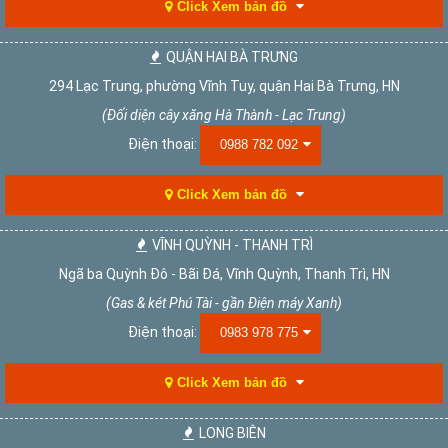
Click Xem bản đồ
QUẬN HAI BÀ TRƯNG
294 Lạc Trung, phường Vĩnh Tuy, quận Hai Bà Trưng, HN
(Đối diện cây xăng Hà Thành - Lạc Trung)
Điện thoại:
0988 782 092
Click Xem bản đồ
VĨNH QUỲNH - THANH TRÌ
Ngã ba Quỳnh Đô - Bãi Đá, Vĩnh Quỳnh, Thanh Trì, HN
(Gas & két Phú Tài - gần Điện máy Xanh)
Điện thoại:
0983 978 775
Click Xem bản đồ
LONG BIÊN