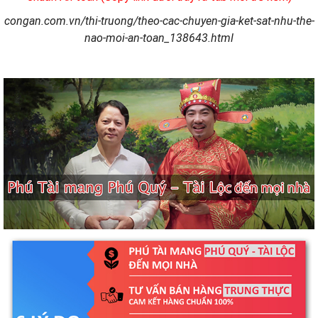
congan.com.vn/thi-truong/theo-cac-chuyen-gia-ket-sat-nhu-the-
nao-moi-an-toan_138643.html