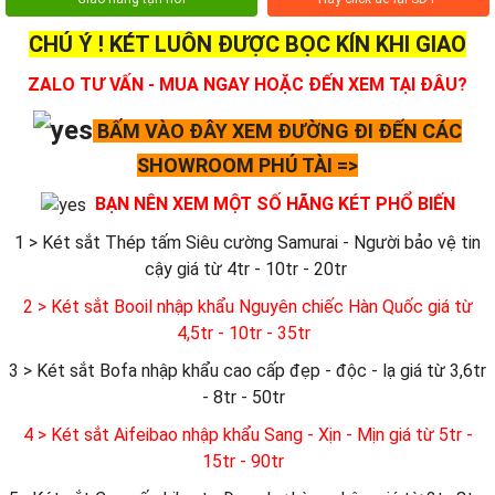
CHÚ Ý ! KÉT LUÔN ĐƯỢC BỌC KÍN KHI GIAO
ZALO TƯ VẤN - MUA NGAY HOẶC ĐẾN XEM TẠI ĐÂU?
BẤM VÀO ĐÂY XEM ĐƯỜNG ĐI ĐẾN CÁC
SHOWROOM PHÚ TÀI =>
BẠN NÊN XEM MỘT SỐ HÃNG KÉT PHỔ BIẾN
1 > Két sắt Thép tấm Siêu cường Samurai - Người bảo vệ tin
cậy giá từ 4tr - 10tr - 20tr
2 > Két sắt Booil nhập khẩu Nguyên chiếc Hàn Quốc giá từ
4,5tr - 10tr - 35tr
3 > Két sắt Bofa nhập khẩu cao cấp đẹp - độc - lạ giá từ 3,6tr
- 8tr - 50tr
4 > Két sắt Aifeibao nhập khẩu Sang - Xịn - Mịn giá từ 5tr -
15tr - 90tr