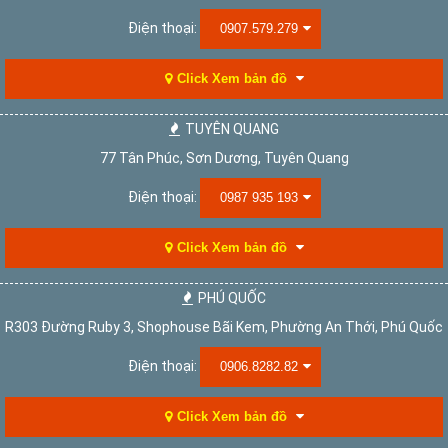
Điện thoại:
0907.579.279
Click Xem bản đồ
TUYÊN QUANG
77 Tân Phúc, Sơn Dương, Tuyên Quang
Điện thoại:
0987 935 193
Click Xem bản đồ
PHÚ QUỐC
R303 Đường Ruby 3, Shophouse Bãi Kem, Phường An Thới, Phú Quốc
Điện thoại:
0906.8282.82
Click Xem bản đồ