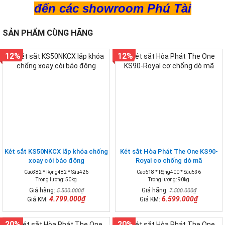
đến các showroom Phú Tài
SẢN PHẨM CÙNG HÃNG
12%
12%
Két sắt KS50NKCX lắp khóa chống
Két sắt Hòa Phát The One KS90-
xoay còi báo động
Royal cơ chống dò mã
Cao382 * Rộng482 * Sâu426
Cao618 * Rộng400 * Sâu536
Trọng lượng: 50kg
Trọng lượng: 90kg
Giá hãng:
Giá hãng:
5.500.000₫
7.500.000₫
4.799.000₫
6.599.000₫
Giá KM:
Giá KM:
20%
20%