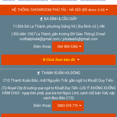
HỆ THỐNG SHOWROOM PHÚ TÀI - HÀ NỘI (Đỗ được ô tô)
BA ĐÌNH & CẦU GIẤY
1130A Đê La Thành, phường Giảng Võ ( Ba Đình cũ ), HN
( Đối diện 1067 La Thành, gần trường ĐH Giao Thông) Email:
noithatphutai@gmail.com / phutaiads@gmail.com
Điện thoại:
094 869 5366
Click Xem bản đồ
THANH XUÂN-HÀ ĐÔNG
C10 Thanh Xuân Bắc, mặt Nguyễn Trãi: gần ngã tư Khuất Duy Tiến.
(Từ Royal City đi xuống qua ngã tư Khuất Duy Tiến- LƯU Ý: KHÔNG XUỐNG
HẦM CHUI - ngay bên phải, qua bia hơi Ngọc Linh, cạnh chỗ bán Vali, cặp
xách-Bưu điện C10)
Điện thoại:
0983 978 775