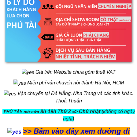
Giá trên Website chưa gồm thuế VAT
Miễn phí vận chuyển nội thành Hà Nội, HCM
Vận chuyển tại Đà Nẵng, Nha Trang và các tỉnh khác:
Thoả Thuận
8h-19h Thứ 2 => Chủ nhật (
không có ngày
PHÚ TÀI: mở cửa
nghỉ
)
>>
Bấm vào đây xem đường đi