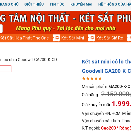
RANG CHỦ
GIỚI THIỆU
TIN TỨC
KHUYẾN MẠI
HỆ THỐNG CỬA H
Két Sắt Hòa Phát The One
Két Sắt Mini
Két Sắt Giá Rẻ
Két sắt mini có lỗ th
Goodwill GA200-K-
Mã sản phẩm:
GA200-K-C
2.150.000
Giá hãng:
1.999
Giá khuyến mãi:
Vận chuyển HN, HCM:
Miễn
Vận chuyển các tỉnh:
Thỏa
K.T ngoài:
Cao200 * Rộng3