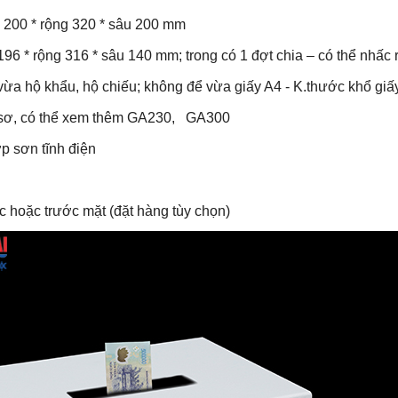
o 200 * rộng 320 * sâu 200 mm
196 * rộng 316 * sâu 140 mm; trong có 1 đợt chia – có thể nhấc r
 vừa hộ khẩu, hộ chiếu; không để vừa giấy A4 - K.thước khổ g
sơ, có thể xem thêm GA230, GA300
ớp sơn tĩnh điện
óc hoặc trước mặt (đặt hàng tùy chọn)