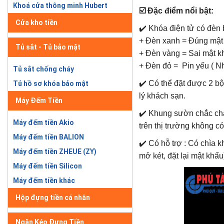
Khoá cửa thông minh Hubert
☑️
Đặc điểm nổi bật:
Cửa kho tiền
✔️ Khóa điện tử có đèn b
+ Đèn xanh = Đúng mật
Tủ sắt - Tủ bảo mật
+ Đèn vàng = Sai mật k
+ Đèn đỏ = Pin yếu ( N
Tủ sắt chống cháy
✔️ Có thể đặt được 2 b
Tủ hồ sơ khóa bảo mật
lý khách sạn.
Máy Đếm Tiền
✔️ Khung sườn chắc chắ
Máy đếm tiền Akio
trên thị trường không c
Máy đếm tiền BALION
✔️ Có hỗ trợ : Có chìa 
Máy đếm tiền ZHEUE (ZY)
mở két, đặt lại mật khẩu
Máy đếm tiền Silicon
Máy đếm tiền khác
Hộp đựng tiền cá nhân
Ngăn Kéo Đựng Tiền