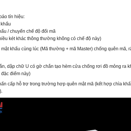
áo tín hiệu:
 khẩu
hẩu / chuyển chế độ đổi mã
hiều két khác thông thường không có chế độ này)
ộ mật khẩu cùng lúc (Mã thường + mã Master) chống quên mã, rấ
n, dập chữ U có gờ chắn tạo hèm cửa chống rơi đồ mỏng ra kh
ó đặc điểm này)
khẩn cấp hỗ trợ trong trường hợp quên mật mã (kết hợp chìa khẩ
).