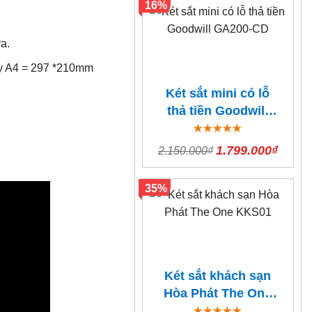
16%
a.
iấy A4 = 297 *210mm
Két sắt mini có lỗ
thả tiền Goodwill
GA200-CD
1.799.000₫
2.150.000₫
35%
Két sắt khách sạn
Hòa Phát The One
KKS01