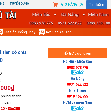
ÀNG
TUYỂN DỤNG
GIỎ HÀNG (
0
)
Tìm kiếm
Két Sắt Chống Cháy
Két Sắt Gia Đình
ả tiền có chìa
Hỗ trợ trực tuyến
CD
Hà Nội - Miền Bắc
0983 978 775
D
Đà Nẵng
₫
0931 622 822
.000₫
Nha Trang
 phí nội thành
0919 462 555
HCM và miền Nam
 thuận
20 * Sâu200