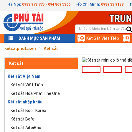
Hà Nội:
0983 978 775 - 094 869 5366
Hồ Chí Minh:
0989 33 9188
T
DANH MỤC SẢN PHẨM
Két Sắt Việt Tiệp
ketsatphutai.vn
Két sắt
Két sắt
Két sắt Việt Nam
Két sắt Việt Tiệp
Két sắt Hòa Phát The One
Két sắt nhập khẩu
Két sắt Booil Korea
Két sắt Bofa
Két sắt AifeiBao