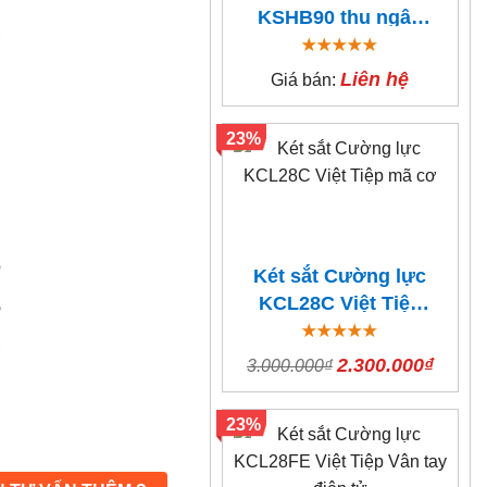
KSHB90 thu ngân
thả tiền
Liên hệ
Giá bán:
23%
Két sắt Cường lực
KCL28C Việt Tiệp
mã cơ
2.300.000₫
3.000.000₫
23%