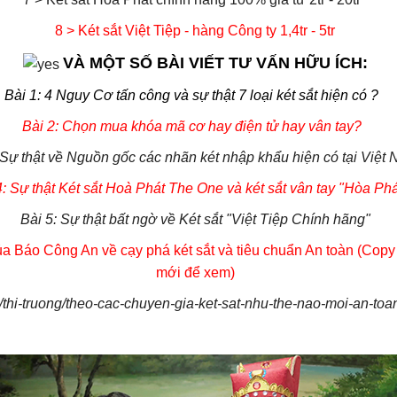
8 > Két sắt Việt Tiệp - hàng Công ty 1,4tr - 5tr
VÀ MỘT SỐ BÀI VIẾT TƯ VẤN HỮU ÍCH:
Bài 1: 4 Nguy Cơ tấn công và sự thật 7 loại két sắt hiện có ?
Bài 2: Chọn mua khóa mã cơ hay điện tử hay vân tay?
 Sự thật về Nguồn gốc các nhãn két nhập khẩu hiện có tại Việt
4: Sự thật Két sắt Hoà Phát The One và két sắt vân tay "Hòa Phá
Bài 5: Sự thật bất ngờ về Két sắt "Việt Tiệp Chính hãng"
a Báo Công An về cạy phá két sắt và tiêu chuẩn An toàn (Copy 
mới để xem)
thi-truong/theo-cac-chuyen-gia-ket-sat-nhu-the-nao-moi-an-to