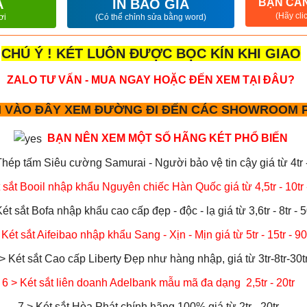
A
IN BÁO GIÁ
BẠN CẦN
(Hãy cli
ơi
(Có thể chỉnh sửa bằng word)
CHÚ Ý ! KÉT LUÔN ĐƯỢC BỌC KÍN KHI GIAO
ZALO TƯ VẤN - MUA NGAY HOẶC ĐẾN XEM TẠI ĐÂU?
 VÀO ĐÂY XEM ĐƯỜNG ĐI ĐẾN CÁC SHOWROOM P
BẠN NÊN XEM MỘT SỐ HÃNG KÉT PHỔ BIẾN
Thép tấm Siêu cường Samurai - Người bảo vệ tin cậy giá từ 4tr - 
 sắt Booil nhập khẩu Nguyên chiếc Hàn Quốc giá từ 4,5tr - 10tr -
Két sắt Bofa nhập khẩu cao cấp đẹp - độc - lạ giá từ 3,6tr - 8tr - 5
 Két sắt Aifeibao nhập khẩu Sang - Xịn - Mịn giá từ 5tr - 15tr - 90
> Két sắt Cao cấp Liberty Đẹp như hàng nhập, giá từ 3tr-8tr-30t
6
> Két sắt liên doanh Adelbank mẫu mã đa dạng 2,5tr - 20tr
7 > Két sắt Hòa Phát chính hãng 100% giá từ 2tr - 20tr