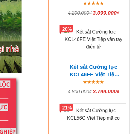
mã cơ
3.099.000₫
4.200.000₫
20%
Két sắt Cường lực
KCL46FE Việt Tiệp
vân tay điện tử
3.799.000₫
4.800.000₫
21%