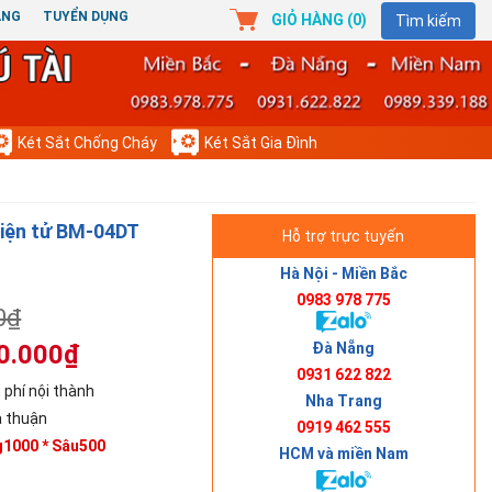
ÀNG
TUYỂN DỤNG
GIỎ HÀNG (
0
)
Tìm kiếm
Két Sắt Chống Cháy
Két Sắt Gia Đình
Điện tử BM-04DT
Hỗ trợ trực tuyến
Hà Nội - Miền Bắc
0983 978 775
0₫
Đà Nẵng
0.000₫
0931 622 822
 phí nội thành
Nha Trang
 thuận
0919 462 555
g1000 * Sâu500
HCM và miền Nam