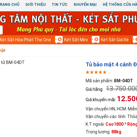
RANG CHỦ
GIỚI THIỆU
TIN TỨC
KHUYẾN MẠI
HỆ THỐNG CỬA H
Két Sắt Hòa Phát The One
Két Sắt Mini
Két Sắt Giá Rẻ
mật
Tủ bảo mật 4 cánh 
Mã sản phẩm:
BM-04DT
13.750.00
Giá hãng:
12.50
Giá khuyến mãi:
Vận chuyển HN, HCM:
Miễn
Vận chuyển các tỉnh:
Thỏa
K.T ngoài:
Cao1800 * Rộn
Trọng lượng:
88kg