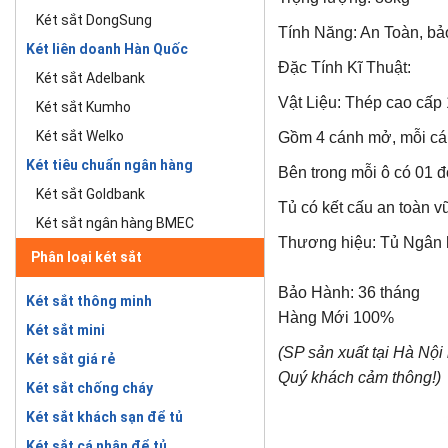
Két sắt DongSung
Tính Năng: An Toàn, bả
Két liên doanh Hàn Quốc
Đặc Tính Kĩ Thuật:
Két sắt Adelbank
Vật Liệu: Thép cao cấp
Két sắt Kumho
Két sắt Welko
Gồm 4 cánh mở, mỗi cánh
Két tiêu chuẩn ngân hàng
Bên trong mỗi ô có 01 đ
Két sắt Goldbank
Tủ có kết cấu an toàn 
Két sắt ngân hàng BMEC
Thương hiệu: Tủ Ngân
Phân loại két sắt
Bảo Hành: 36 tháng
Két sắt thông minh
Hàng Mới 100%
Két sắt mini
(SP sản xuất tại Hà Nộ
Két sắt giá rẻ
Quý khách cảm thông!)
Két sắt chống cháy
Két sắt khách sạn để tủ
Két sắt cá nhân để tủ