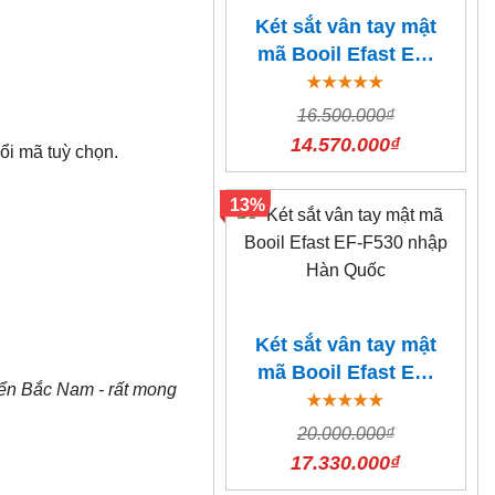
Két sắt vân tay mật
mã Booil Efast EF-
F310 nhập Hàn
Quốc
16.500.000₫
14.570.000₫
ổi mã tuỳ chọn.
13%
Két sắt vân tay mật
mã Booil Efast EF-
yển Bắc Nam - rất mong
F530 nhập Hàn
Quốc
20.000.000₫
17.330.000₫