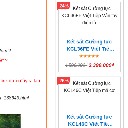
24%
Két sắt Cường lực
KCL36FE Việt Tiệp
 Nam ?
Vân tay điện tử
t" ?
3.399.000₫
4.500.000₫
26%
link dưới đây ra tab
an_138643.html
Két sắt Cường lực
KCL46C Việt Tiệp