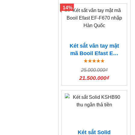
14%
Két sắt vân tay mật
mã Booil Efast EF-
F670 nhập Hàn
Quốc
25.000.000₫
21.500.000₫
Két sắt Solid