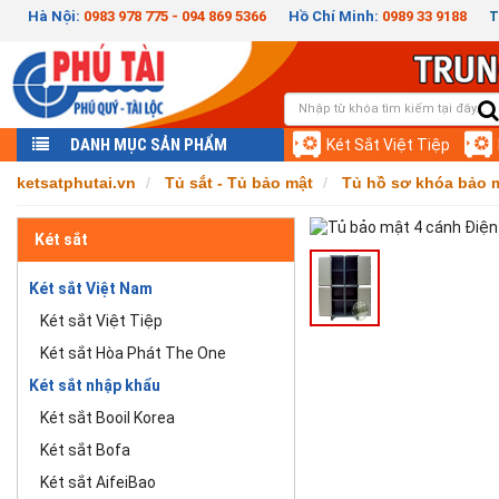
Hà Nội:
0983 978 775 - 094 869 5366
Hồ Chí Minh:
0989 33 9188
T
DANH MỤC SẢN PHẨM
Két Sắt Việt Tiệp
ketsatphutai.vn
Tủ sắt - Tủ bảo mật
Tủ hồ sơ khóa bảo 
Két sắt
Két sắt Việt Nam
Két sắt Việt Tiệp
Két sắt Hòa Phát The One
Két sắt nhập khẩu
Két sắt Booil Korea
Két sắt Bofa
Két sắt AifeiBao