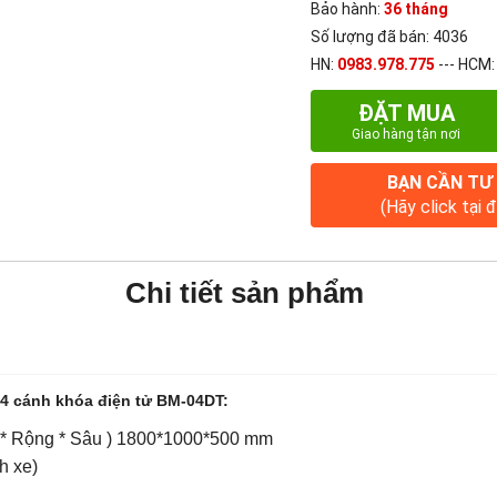
Bảo hành:
36 tháng
Số lượng đã bán: 4036
HN:
0983.978.775
--- HCM
ĐẶT MUA
Giao hàng tận nơi
BẠN CẦN TƯ
(Hãy click tại 
Chi tiết sản phẩm
t 4 cánh khóa điện tử
BM-04DT:
 * Rộng * Sâu ) 1800*1000*500 mm
h xe)