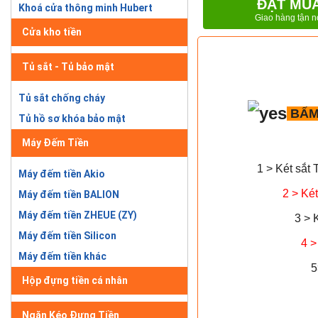
ĐẶT MU
Khoá cửa thông minh Hubert
Giao hàng tận n
Cửa kho tiền
Tủ sắt - Tủ bảo mật
Tủ sắt chống cháy
BẤM
Tủ hồ sơ khóa bảo mật
Máy Đếm Tiền
1 > Két sắt 
Máy đếm tiền Akio
2 > Két
Máy đếm tiền BALION
Máy đếm tiền ZHEUE (ZY)
3 > 
Máy đếm tiền Silicon
4 >
Máy đếm tiền khác
5
Hộp đựng tiền cá nhân
Ngăn Kéo Đựng Tiền