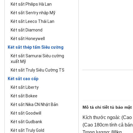
Két sắt Philips Hà Lan
Két sắt Sentry nhập Mỹ
Két sắt Leeco Thái Lan
Két sắt Diamond
Két sắt Honeywell
Két sắt thép tấm Siêu cường
Két sắt Samurai Siêu cường
xuất Mỹ
Két sắt Truly Siêu Cường TS
Két sắt cao cấp
Két sắt Liberty
Két sắt Bokee
Két sắt Nika CN Nhật Bản
Mô tả chi tiết tủ bảo mậ
Két sắt Goodwill
Kích thước ngoài: (Cao
Két sắt Gudbank
(Cao 180cm tính cả bán
Két sắt Truly Gold
Trọng lượng: 88kg