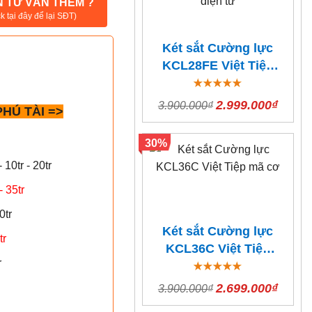
 TƯ VẤN THÊM ?
ck tại đây để lại SĐT)
Két sắt Cường lực
KCL28FE Việt Tiệp
Vân tay điện tử
2.999.000₫
3.900.000₫
HÚ TÀI =>
30%
10tr - 20tr
 35tr
0tr
Két sắt Cường lực
tr
KCL36C Việt Tiệp
r
mã cơ
2.699.000₫
3.900.000₫