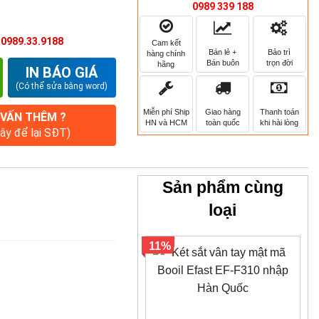
0989 339 188
:
0989.33.9188
Cam kết
Bán lẻ +
Bảo trì
hàng chính
Bán buôn
trọn đời
hãng
IN BÁO GIÁ
(Có thể sửa bằng word)
Miễn phí Ship
Giao hàng
Thanh toán
 VẤN THÊM ?
HN và HCM
toàn quốc
khi hài lòng
đây để lại SĐT)
Sản phẩm cùng
loại
11%