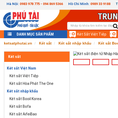
Hà Nội:
0983 978 775 - 094 869 5366
Hồ Chí Minh:
0989 33 9188
T
DANH MỤC SẢN PHẨM
Két Sắt Việt Tiệp
ketsatphutai.vn
Két sắt
Két sắt nhập khẩu
Két sắt Bo
Két sắt
Két sắt Việt Nam
Két sắt Việt Tiệp
Két sắt Hòa Phát The One
Két sắt nhập khẩu
Két sắt Booil Korea
Két sắt Bofa
Két sắt AifeiBao