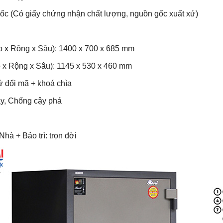
c (Có giấy chứng nhận chất lượng, nguồn gốc xuất xứ)
o x Rộng x Sâu): 1400 x 700 x 685 mm
o x Rộng x Sâu): 1145 x 530 x 460 mm
ử đổi mã + khoá chìa
áy, Chống cậy phá
hà + Bảo trì: trọn đời