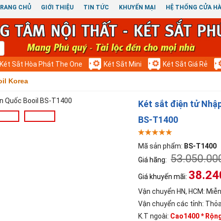
RANG CHỦ
GIỚI THIỆU
TIN TỨC
KHUYẾN MẠI
HỆ THỐNG CỬA H
Két Sắt Hòa Phát The One
Két Sắt Mini
Két Sắt Giá Rẻ
oil Korea
Két sắt điện tử Nhậ
BS-T1400
Mã sản phẩm:
BS-T1400
53.050.00
Giá hãng:
38.24
Giá khuyến mãi:
Vận chuyển HN, HCM:
Miễn
Vận chuyển các tỉnh:
Thỏa
K.T ngoài:
Cao1400 * Rộn