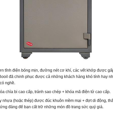
ơn tĩnh điện bóng mịn, đường nét cơ khí, các vết khớp được gấ
– Booil đã chinh phục được cả những khách hàng khó tính hay 
 có nghề.
hóa chìa bi cao cấp, tránh sao chép + khóa mã điện tử cao cấp.
hay nhựa (hoặc thép) được đúc khuôn mềm mại + đợt di động, t
xứng đáng để bạn cất trữ những món đồ trang sức quý giá.