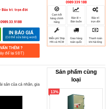
0989 339 188
 Bảo trì: trọn đời
Cam kết
Bán lẻ +
Bảo trì
hàng chính
Bán buôn
trọn đời
:
0989.33.9188
hãng
IN BÁO GIÁ
(Có thể sửa bằng word)
Miễn phí Ship
Giao hàng
Thanh toán
HN và HCM
toàn quốc
khi hài lòng
 VẤN THÊM ?
đây để lại SĐT)
Sản phẩm cùng
loại
ài sản của cá nhân, gia
13%