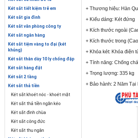
Két sắt tiết kiệm trẻ em
+ Thương hiệu: Hàn Quố
Két sắt gia đình
+ Kiểu dáng: Két đứng
Két sắt văn phòng công ty
+ Kích thước ngoài (Ca
Két sắt ngân hàng
+ Kích thước trong (Ca
Két sắt tiệm vàng to đại (két
khủng)
+ Khóa két: Khóa điện t
Két sắt thân dày 10 ly chống đập
+ Tính năng: Chống ch
Két sắt hàng đặt
+ Trọng lượng: 335 kg
Két sắt 2 tầng
+ Bảo hành: 2 Năm Tại N
Két sắt thả tiền
Két sắt khoét nóc - khoét mặt
Két sắt thả tiền ngăn kéo
Két sắt đình chùa
Két sắt công đức
Két sắt thu ngân