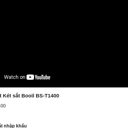
t Két sắt Booil BS-T1400
400
ắt nhập khẩu