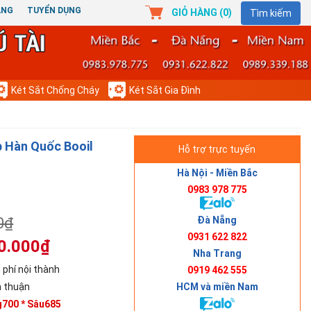
ÀNG
TUYỂN DỤNG
GIỎ HÀNG (
0
)
Tìm kiếm
Két Sắt Chống Cháy
Két Sắt Gia Đình
p Hàn Quốc Booil
Hỗ trợ trực tuyến
Hà Nội - Miền Bắc
0983 978 775
Đà Nẵng
0₫
0931 622 822
0.000₫
Nha Trang
 phí nội thành
0919 462 555
HCM và miền Nam
 thuận
g700 * Sâu685