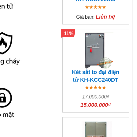
Liên hệ
Giá bán:
11%
Két sắt to đại điện
tử KH-KCC240DT
17.000.000₫
15.000.000₫