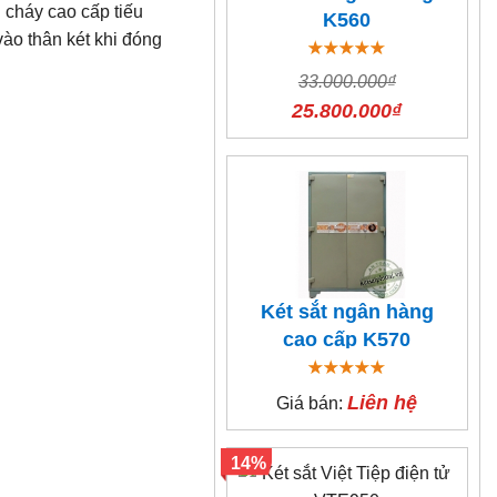
g cháy cao cấp tiếu
K560
vào thân két khi đóng
33.000.000₫
25.800.000₫
Két sắt ngân hàng
cao cấp K570
Liên hệ
Giá bán:
14%