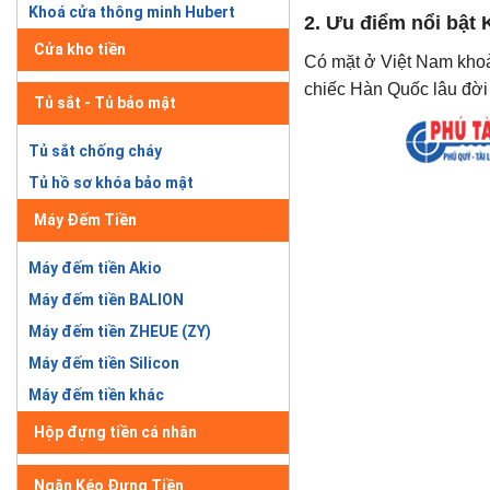
Khoá cửa thông minh Hubert
2. Ưu điểm nổi bật
Cửa kho tiền
Có mặt ở Việt Nam khoả
chiếc Hàn Quốc lâu đời 
Tủ sắt - Tủ bảo mật
Tủ sắt chống cháy
Tủ hồ sơ khóa bảo mật
Máy Đếm Tiền
Máy đếm tiền Akio
Máy đếm tiền BALION
Máy đếm tiền ZHEUE (ZY)
Máy đếm tiền Silicon
Máy đếm tiền khác
Hộp đựng tiền cá nhân
Ngăn Kéo Đựng Tiền