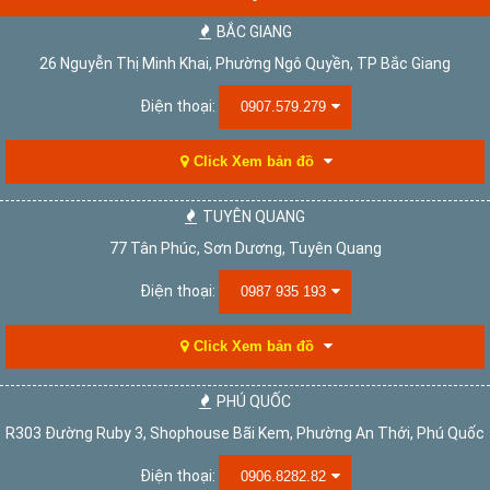
BẮC GIANG
26 Nguyễn Thị Minh Khai, Phường Ngô Quyền, TP Bắc Giang
Điện thoại:
0907.579.279
Click Xem bản đồ
TUYÊN QUANG
77 Tân Phúc, Sơn Dương, Tuyên Quang
Điện thoại:
0987 935 193
Click Xem bản đồ
PHÚ QUỐC
R303 Đường Ruby 3, Shophouse Bãi Kem, Phường An Thới, Phú Quốc
Điện thoại:
0906.8282.82