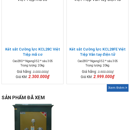
Két sắt Cường lực KCL28C Việt
Két sắt Cường lực KCL28FE Việt
Tiệp mã cơ
Tiệp Vân tay điện tử
Cao280 * Ngang352 * sâu 305
Cao280 * Ngang352 * sâu 305
Trọng lượng: 20kg
Trọng lượng: 20kg
Giá hãng:
Giá hãng:
3.000.000₫
3.900.000₫
2.300.000₫
2.999.000₫
Giá KM:
Giá KM:
Xem thêm
SẢN PHẨM ĐÃ XEM