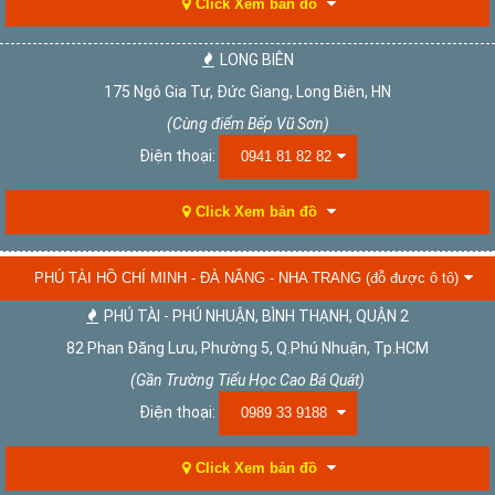
Click Xem bản đồ
LONG BIÊN
175 Ngô Gia Tự, Đức Giang, Long Biên, HN
(Cùng điểm Bếp Vũ Sơn)
Điện thoại:
0941 81 82 82
Click Xem bản đồ
PHÚ TÀI HỒ CHÍ MINH - ĐÀ NẴNG - NHA TRANG (đỗ được ô tô)
PHÚ TÀI - PHÚ NHUẬN, BÌNH THẠNH, QUẬN 2
82 Phan Đăng Lưu, Phường 5, Q.Phú Nhuận, Tp.HCM
(Gần Trường Tiểu Học Cao Bá Quát)
Điện thoại:
0989 33 9188
Click Xem bản đồ