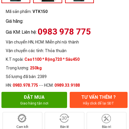
Mã sản phẩm:
VTK150
Giá hãng:
0983 978 775
Giá KM:
Liên hệ:
Vận chuyển HN, HCM:
Miễn phí nội thành
Vận chuyển các tỉnh:
Thỏa thuận
K.T ngoài:
Cao1100 * Rộng720 * Sâu450
Trọng lượng:
250kg
Số lượng đã bán: 2389
HN:
0983.978.775
--- HCM:
0989.33.9188
ĐẶT MUA
TƯ VẤN THÊM ?
Giao hàng tận nơi
Hãy click để lại SĐT
Cam kết
Bán lẻ
Bảo trì