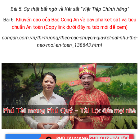
Bài 5: Sự thật bất ngờ về Két sắt "Việt Tiệp Chính hãng"
Bài 6:
Khuyến cáo của Báo Công An về cạy phá két sắt và tiêu
chuẩn An toàn (Copy link dưới đây ra tab mới để xem)
congan.com.vn/thi-truong/theo-cac-chuyen-gia-ket-sat-nhu-the-
nao-moi-an-toan_138643.html