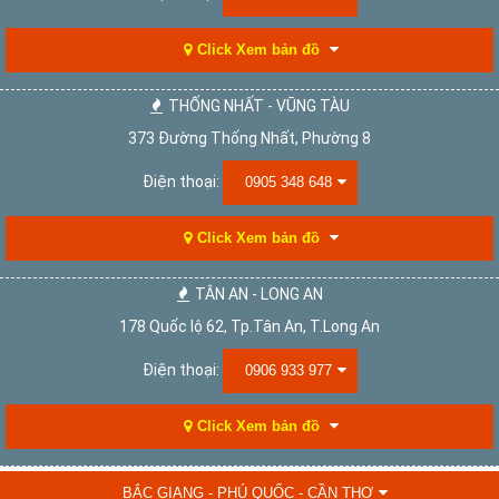
Click Xem bản đồ
THỐNG NHẤT - VŨNG TÀU
373 Đường Thống Nhất, Phường 8
Điện thoại:
0905 348 648
Click Xem bản đồ
TÂN AN - LONG AN
178 Quốc lộ 62, Tp.Tân An, T.Long An
Điện thoại:
0906 933 977
Click Xem bản đồ
BẮC GIANG - PHÚ QUỐC - CẦN THƠ