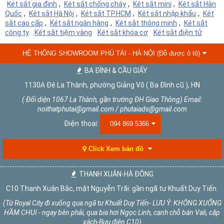
Két sắt gia đình
,
Két sắt chống cháy
,
Két sắt mini
,
Két sắt Hàn
Quốc
,
Két sắt Hà Nội
,
Két sắt TP.HCM
,
Két sắt nhập khẩu
,
Két
sắt cao cấp
,
Két sắt ngân hàng
,
Két sắt thông minh
,
Két sắt
công ty
Két sắt tiệm vàng
Két sắt khóa cơ
Két sắt điện tử
HỆ THỐNG SHOWROOM PHÚ TÀI - HÀ NỘI (Đỗ được ô tô)
BA ĐÌNH & CẦU GIẤY
1130A Đê La Thành, phường Giảng Võ ( Ba Đình cũ ), HN
( Đối diện 1067 La Thành, gần trường ĐH Giao Thông) Email:
noithatphutai@gmail.com / phutaiads@gmail.com
Điện thoại:
094 869 5366
Click Xem bản đồ
THANH XUÂN-HÀ ĐÔNG
C10 Thanh Xuân Bắc, mặt Nguyễn Trãi: gần ngã tư Khuất Duy Tiến.
(Từ Royal City đi xuống qua ngã tư Khuất Duy Tiến- LƯU Ý: KHÔNG XUỐNG
HẦM CHUI - ngay bên phải, qua bia hơi Ngọc Linh, cạnh chỗ bán Vali, cặp
xách-Bưu điện C10)