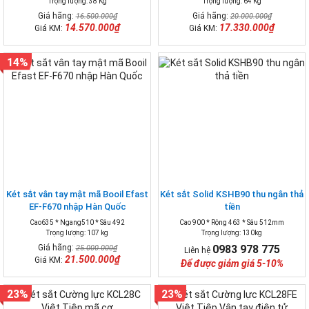
Trọng lượng: 38 Kg
Trọng lượng: 64 Kg
Giá hãng:
Giá hãng:
16.500.000₫
20.000.000₫
14.570.000₫
17.330.000₫
Giá KM:
Giá KM:
14%
Két sắt vân tay mật mã Booil Efast
Két sắt Solid KSHB90 thu ngân thả
EF-F670 nhập Hàn Quốc
tiền
Cao635 * Ngang510 * Sâu 492
Cao 900 * Rộng 463 * Sâu 512mm
Trọng lượng: 107 kg
Trọng lượng: 130kg
Giá hãng:
0983 978 775
25.000.000₫
Liên hệ
21.500.000₫
Giá KM:
Để được giảm giá 5-10%
23%
23%