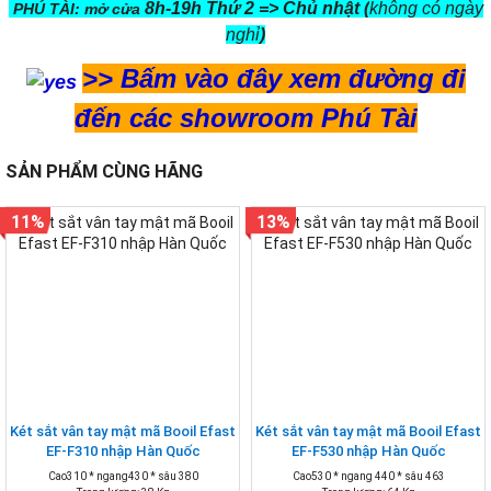
8h-19h Thứ 2 => Chủ nhật (
không có ngày
PHÚ TÀI: mở cửa
nghỉ
)
>>
Bấm vào đây xem đường đi
đến các showroom Phú Tài
SẢN PHẨM CÙNG HÃNG
11%
13%
Két sắt vân tay mật mã Booil Efast
Két sắt vân tay mật mã Booil Efast
EF-F310 nhập Hàn Quốc
EF-F530 nhập Hàn Quốc
Cao310 * ngang430 * sâu 380
Cao530 * ngang 440 * sâu 463