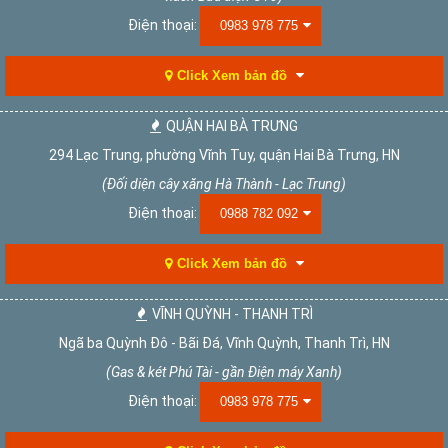
Điện thoại:
0983 978 775
Click Xem bản đồ
QUẬN HAI BÀ TRƯNG
294 Lạc Trung, phường Vĩnh Tuy, quận Hai Bà Trưng, HN
(Đối diện cây xăng Hà Thành - Lạc Trung)
Điện thoại:
0988 782 092
Click Xem bản đồ
VĨNH QUỲNH - THANH TRÌ
Ngã ba Quỳnh Đô - Bãi Đá, Vĩnh Quỳnh, Thanh Trì, HN
(Gas & két Phú Tài - gần Điện máy Xanh)
Điện thoại:
0983 978 775