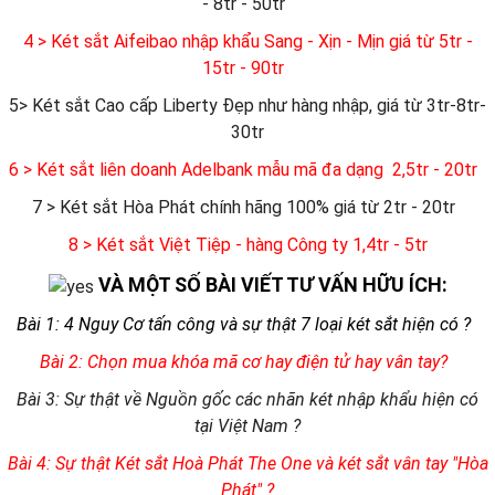
- 8tr - 50tr
4 > Két sắt Aifeibao nhập khẩu Sang - Xịn - Mịn giá từ 5tr -
15tr - 90tr
5> Két sắt Cao cấp Liberty Đẹp như hàng nhập, giá từ 3tr-8tr-
30tr
6
> Két sắt liên doanh Adelbank mẫu mã đa dạng 2,5tr - 20tr
7 > Két sắt Hòa Phát chính hãng 100% giá từ 2tr - 20tr
8 > Két sắt Việt Tiệp - hàng Công ty 1,4tr - 5tr
VÀ MỘT SỐ BÀI VIẾT TƯ VẤN HỮU ÍCH:
Bài 1: 4 Nguy Cơ tấn công và sự thật 7 loại két sắt hiện có ?
Bài 2: Chọn mua khóa mã cơ hay điện tử hay vân tay?
Bài 3: Sự thật về Nguồn gốc các nhãn két nhập khẩu hiện có
tại Việt Nam ?
Bài 4: Sự thật Két sắt Hoà Phát The One và két sắt vân tay "Hòa
Phát" ?