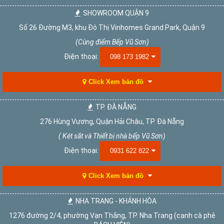
SHOWROOM QUẬN 9
Số 26 Đường M3, khu Đô Thị Vinhomes Grand Park, Quận 9
(Cùng điểm Bếp Vũ Sơn)
Điện thoại:
098 173 1982
Click Xem bản đồ
TP. ĐÀ NẴNG
276 Hùng Vương, Quận Hải Châu, TP. Đà Nẵng
( Két sắt và Thiết bị nhà bếp Vũ Sơn)
Điện thoại:
0931 622 822
Click Xem bản đồ
NHA TRANG - KHÁNH HÒA
1276 đường 2/4, phường Vạn Thắng, TP. Nha Trang (cạnh cà phê