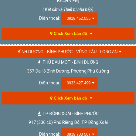
BÁCH VIÊN)
( Két sắt và Thiết bị nhà bếp)
Điện thoại:
0919.462.555
Click Xem bản đồ
BÌNH DƯƠNG - BÌNH PHƯỚC - VŨNG TÀU - LONG AN
THỦ DẦU MỘT - BÌNH DƯƠNG
357 Đại lộ Bình Dương, Phường Phú Cường
Điện thoại:
0933 427 499
Click Xem bản đồ
TP ĐỒNG XOÀI - BÌNH PHƯỚC
917 (336 cũ) Phú Riềng Đỏ, TP Đồng Xoài
Điện thoại:
0939 703 587