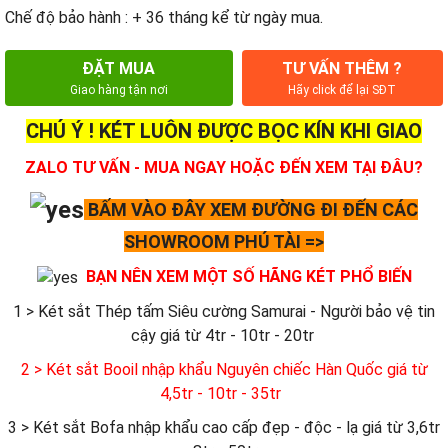
Chế độ bảo hành : + 36 tháng kể từ ngày mua.
ĐẶT MUA
TƯ VẤN THÊM ?
Giao hàng tận nơi
Hãy click để lại SĐT
CHÚ Ý ! KÉT LUÔN ĐƯỢC BỌC KÍN KHI GIAO
ZALO TƯ VẤN - MUA NGAY HOẶC ĐẾN XEM TẠI ĐÂU?
BẤM VÀO ĐÂY XEM ĐƯỜNG ĐI ĐẾN CÁC
SHOWROOM PHÚ TÀI =>
BẠN NÊN XEM MỘT SỐ HÃNG KÉT PHỔ BIẾN
1 > Két sắt Thép tấm Siêu cường Samurai - Người bảo vệ tin
cậy giá từ 4tr - 10tr - 20tr
2 > Két sắt Booil nhập khẩu Nguyên chiếc Hàn Quốc giá từ
4,5tr - 10tr - 35tr
3 > Két sắt Bofa nhập khẩu cao cấp đẹp - độc - lạ giá từ 3,6tr