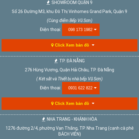
SHOWROOM QUẬN 9
Số 26 Đường M3, khu Đô Thị Vinhomes Grand Park, Quận 9
(Cùng điểm Bếp Vũ Sơn)
Điện thoại:
098 173 1982
Click Xem bản đồ
TP. ĐÀ NẴNG
276 Hùng Vương, Quận Hải Châu, TP. Đà Nẵng
( Két sắt và Thiết bị nhà bếp Vũ Sơn)
Điện thoại:
0931 622 822
Click Xem bản đồ
NHA TRANG - KHÁNH HÒA
1276 đường 2/4, phường Vạn Thắng, TP. Nha Trang (cạnh cà phê
BÁCH VIÊN)