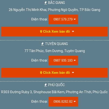
BẮC GIANG
26 Nguyễn Thị Minh Khai, Phường Ngô Quyền, TP Bắc Giang
Điện thoại:
0907.579.279
Click Xem bản đồ
TUYÊN QUANG
77 Tân Phúc, Sơn Dương, Tuyên Quang
Điện thoại:
0987 935 193
Click Xem bản đồ
PHÚ QUỐC
R303 Đường Ruby 3, Shophouse Bãi Kem, Phường An Thới, Phú Quốc
Điện thoại:
0906.8282.82