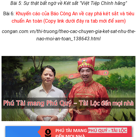
Bài 5: Sự thật bất ngờ về Két sắt "Việt Tiệp Chính hãng"
Bài 6:
Khuyến cáo của Báo Công An về cạy phá két sắt và tiêu
chuẩn An toàn (Copy link dưới đây ra tab mới để xem)
congan.com.vn/thi-truong/theo-cac-chuyen-gia-ket-sat-nhu-the-
nao-moi-an-toan_138643.html