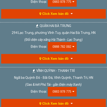
Điện thoại:
0983 978 775
Click Xem bản đồ
QUẬN HAI BÀ TRƯNG
294 Lạc Trung, phường Vĩnh Tuy, quận Hai Bà Trưng, HN
(Đối diện cây xăng Hà Thành - Lạc Trung)
Điện thoại:
0988 782 092
Click Xem bản đồ
VĨNH QUỲNH - THANH TRÌ
Ngã ba Quỳnh Đô - Bãi Đá, Vĩnh Quỳnh, Thanh Trì, HN
(Gas & két Phú Tài - gần Điện máy Xanh)
Điện thoại:
0983 978 775
Click Xem bản đồ