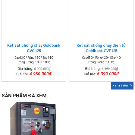
Két sắt chống cháy Goldbank
Két sắt chống cháy điện tử
GVC125
Goldbank GVE125
Cao630 * Rộng420 * Sâu440
Cao630 * Rộng420 * Sâu440
Trọng lượng: 100 ± 10 kg
Trọng lượng: 110kg
Giá hãng:
Giá hãng:
5.000.000₫
6.490.000₫
4.950.000₫
5.390.000₫
Giá KM:
Giá KM:
Xem thêm
SẢN PHẨM ĐÃ XEM