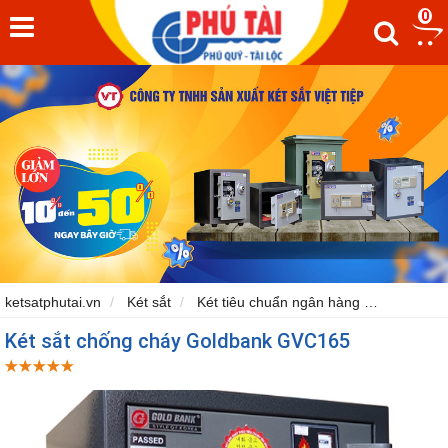
0
ketsatphutai.vn
Két sắt
Két tiêu chuẩn ngân hàng
Két sắt 
Két sắt chống cháy Goldbank GVC165