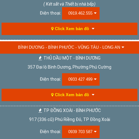
( Két sắt và Thiết bị nhà bếp)
Điện thoại:
0919.462.555
Click Xem bản đồ
BÌNH DƯƠNG - BÌNH PHƯỚC - VŨNG TÀU - LONG AN
THỦ DẦU MỘT - BÌNH DƯƠNG
357 Đại lộ Bình Dương, Phường Phú Cường
Điện thoại:
0933 427 499
Click Xem bản đồ
TP ĐỒNG XOÀI - BÌNH PHƯỚC
917 (336 cũ) Phú Riềng Đỏ, TP Đồng Xoài
Điện thoại:
0939 703 587