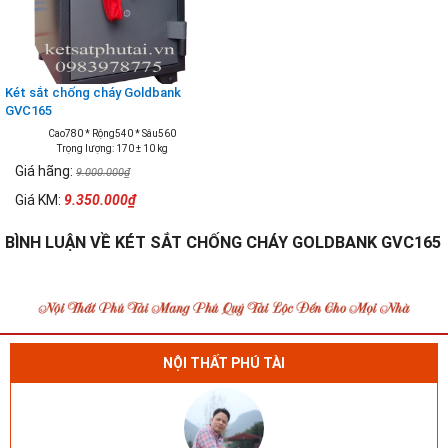
Két sắt chống cháy Goldbank
GVC165
Cao780 * Rộng540 * Sâu560
Trọng lượng: 170 ± 10 kg
Giá hãng:
9.000.000₫
Giá KM:
9.350.000₫
BÌNH LUẬN VỀ KÉT SẮT CHỐNG CHÁY GOLDBANK GVC165
NỘI THẤT PHÚ TÀI