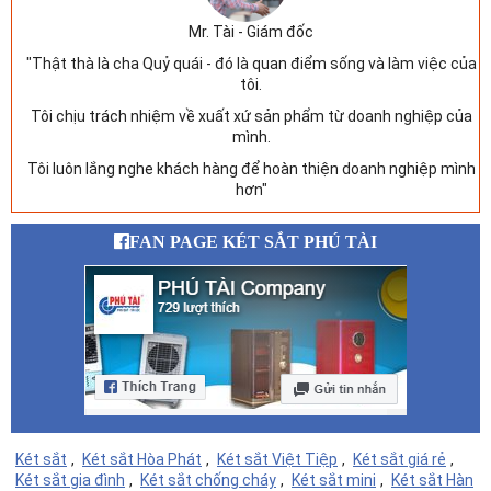
Mr. Tài - Giám đốc
"Thật thà là cha Quỷ quái - đó là quan điểm sống và làm việc của
tôi.
Tôi chịu trách nhiệm về xuất xứ sản phẩm từ doanh nghiệp của
mình.
Tôi luôn lắng nghe khách hàng để hoàn thiện doanh nghiệp mình
hơn"
FAN PAGE KÉT SẮT PHÚ TÀI
Két sắt
,
Két sắt Hòa Phát
,
Két sắt Việt Tiệp
,
Két sắt giá rẻ
,
Két sắt gia đình
,
Két sắt chống cháy
,
Két sắt mini
,
Két sắt Hàn