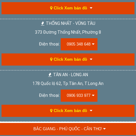
Click Xem bản đồ
THỐNG NHẤT - VŨNG TÀU
373 Đường Thống Nhất, Phường 8
Điện thoại:
0905 348 648
Click Xem bản đồ
TÂN AN - LONG AN
178 Quốc lộ 62, Tp.Tân An, T.Long An
Điện thoại:
0906 933 977
Click Xem bản đồ
BẮC GIANG - PHÚ QUỐC - CẦN THƠ