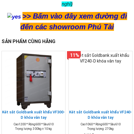
nghỉ
)
>>
Bấm vào đây xem đường đi
đến các showroom Phú Tài
SẢN PHẨM CÙNG HÃNG
11%
Két sắt Goldbank xuất khẩu VF300-
Két sắt Goldbank xuất khẩu VF240-
D khóa vân tay
D khóa vân tay
Cao1200 * Rộng600 * Sâu610
Cao1060 * Rộng600 * Sâu610
Trọng lượng: 300kg ± 10 kg
Trọng lượng: 270kg