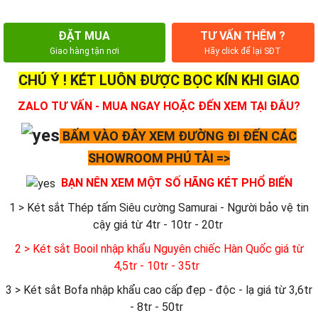
ĐẶT MUA
TƯ VẤN THÊM ?
Giao hàng tận nơi
Hãy click để lại SĐT
CHÚ Ý ! KÉT LUÔN ĐƯỢC BỌC KÍN KHI GIAO
ZALO TƯ VẤN - MUA NGAY HOẶC ĐẾN XEM TẠI ĐÂU?
BẤM VÀO ĐÂY XEM ĐƯỜNG ĐI ĐẾN CÁC
SHOWROOM PHÚ TÀI =>
BẠN NÊN XEM MỘT SỐ HÃNG KÉT PHỔ BIẾN
1 > Két sắt Thép tấm Siêu cường Samurai - Người bảo vệ tin
cậy giá từ 4tr - 10tr - 20tr
2 > Két sắt Booil nhập khẩu Nguyên chiếc Hàn Quốc giá từ
4,5tr - 10tr - 35tr
3 > Két sắt Bofa nhập khẩu cao cấp đẹp - độc - lạ giá từ 3,6tr
- 8tr - 50tr