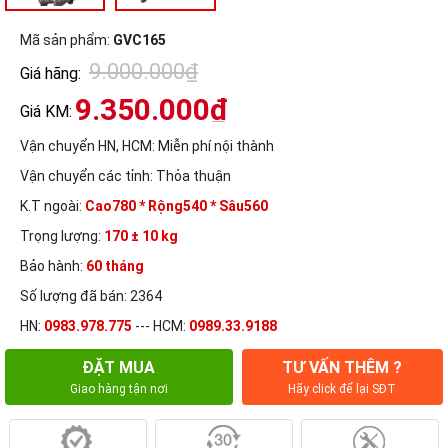
Mã sản phẩm:
GVC165
9.000.000₫
Giá hãng:
9.350.000₫
Giá KM:
Vận chuyển HN, HCM:
Miễn phí nội thành
Vận chuyển các tỉnh:
Thỏa thuận
K.T ngoài:
Cao780 * Rộng540 * Sâu560
Trọng lượng:
170 ± 10 kg
Bảo hành:
60 tháng
Số lượng đã bán: 2364
HN:
0983.978.775
--- HCM:
0989.33.9188
ĐẶT MUA
TƯ VẤN THÊM ?
Giao hàng tận nơi
Hãy click để lại SĐT