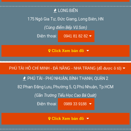
LONG BIÊN
175 Ngô Gia Tự, Đức Giang, Long Biên, HN
(Cùng điểm Bếp Vũ Sơn)
Điện thoại:
0941 81 82 82
Click Xem bản đồ
PHÚ TÀI HỒ CHÍ MINH - ĐÀ NẴNG - NHA TRANG (đỗ được ô tô)
PHÚ TÀI - PHÚ NHUẬN, BÌNH THẠNH, QUẬN 2
82 Phan Đăng Lưu, Phường 5, Q.Phú Nhuận, Tp.HCM
(Gần Trường Tiểu Học Cao Bá Quát)
Điện thoại:
0989 33 9188
Click Xem bản đồ