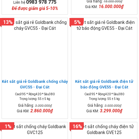
0983 978 775
Giá hãng:
18.000.000₫
Liên hệ
16.000.000₫
Giá KM:
Để được giảm giá 5-10%
13%
5%
Két sắt giá rẻ Goldbank chống cháy
Két sắt giá rẻ Goldbank điện tử
GVC55 - Đại Cát
báo động GVE55 - Đại Cát
Cao395 * Rộng420 * Sâu380
Cao395 * Rộng420 * Sâu380
Trọng lượng: 55 ± 5 kg
Trọng lượng: 55 ± 5 kg
Giá hãng:
Giá hãng:
3.300.000₫
3.500.000₫
2.860.000₫
3.299.000₫
Giá KM:
Giá KM:
1%
16%