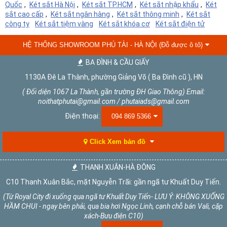
Quốc
,
Két sắt Hà Nội
,
Két sắt TP.HCM
,
Két sắt nhập khẩu
,
Két
sắt cao cấp
,
Két sắt ngân hàng
,
Két sắt thông minh
,
Két sắt
công ty
Két sắt tiệm vàng
Két sắt khóa cơ
Két sắt điện tử
HỆ THỐNG SHOWROOM PHÚ TÀI - HÀ NỘI (Đỗ được ô tô)
BA ĐÌNH & CẦU GIẤY
1130A Đê La Thành, phường Giảng Võ ( Ba Đình cũ ), HN
( Đối diện 1067 La Thành, gần trường ĐH Giao Thông) Email:
noithatphutai@gmail.com / phutaiads@gmail.com
Điện thoại:
094 869 5366
Click Xem bản đồ
THANH XUÂN-HÀ ĐÔNG
C10 Thanh Xuân Bắc, mặt Nguyễn Trãi: gần ngã tư Khuất Duy Tiến.
(Từ Royal City đi xuống qua ngã tư Khuất Duy Tiến- LƯU Ý: KHÔNG XUỐNG
HẦM CHUI - ngay bên phải, qua bia hơi Ngọc Linh, cạnh chỗ bán Vali, cặp
xách-Bưu điện C10)