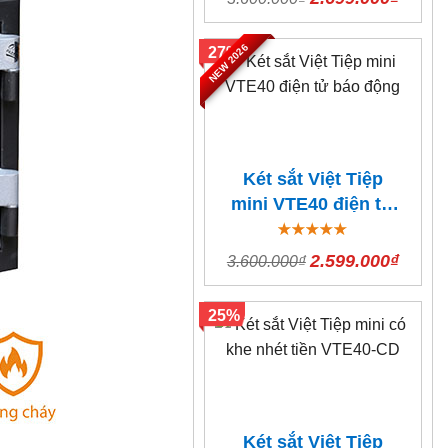
NEW 2026
27%
Két sắt Việt Tiệp
mini VTE40 điện tử
báo động
2.599.000₫
3.600.000₫
25%
Két sắt Việt Tiệp