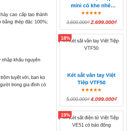
mini có khe nhét
tiền VTE40-CD
cháy cao cấp tạo thành
2.699.000₫
ạo bằng thép đặc 100%;
3.600.000₫
18%
áy nhập khẩu nguyên
Két sắt vân tay Việt
trộm tuyệt vời, bạn ko
Tiệp VTF50
gười trong gia đình có
4.099.000₫
5.000.000₫
19%