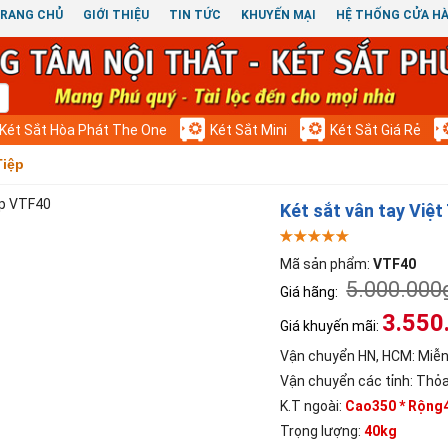
RANG CHỦ
GIỚI THIỆU
TIN TỨC
KHUYẾN MẠI
HỆ THỐNG CỬA H
Két Sắt Hòa Phát The One
Két Sắt Mini
Két Sắt Giá Rẻ
Tiệp
Két sắt vân tay Việ
Mã sản phẩm:
VTF40
5.000.000
Giá hãng:
3.550
Giá khuyến mãi:
Vận chuyển HN, HCM:
Miễn
Vận chuyển các tỉnh:
Thỏa
K.T ngoài:
Cao350 * Rộng4
Trọng lượng:
40kg