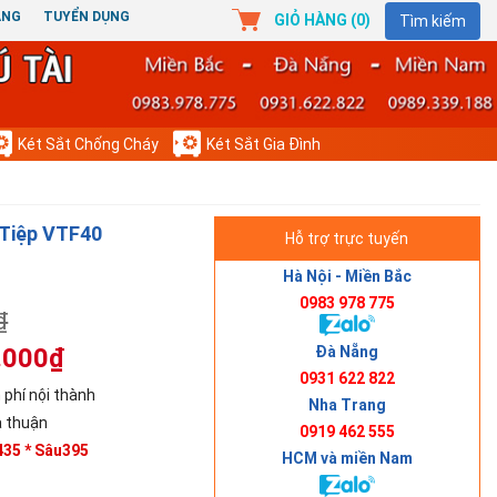
ÀNG
TUYỂN DỤNG
GIỎ HÀNG (
0
)
Tìm kiếm
Két Sắt Chống Cháy
Két Sắt Gia Đình
t Tiệp VTF40
Hỗ trợ trực tuyến
Hà Nội - Miền Bắc
0983 978 775
₫
Đà Nẵng
.000₫
0931 622 822
 phí nội thành
Nha Trang
 thuận
0919 462 555
35 * Sâu395
HCM và miền Nam