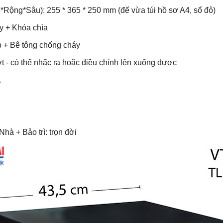
*Rộng*Sâu): 255 * 365 * 250 mm (để vừa túi hồ sơ A4, sổ đỏ)
y + Khóa chìa
p + Bê tông chống cháy
ợt - có thể nhấc ra hoặc điều chỉnh lên xuống được
.
hà + Bảo trì: trọn đời