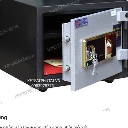
ụng
 nhập vân tay + vặn chìa sang phải mở két.