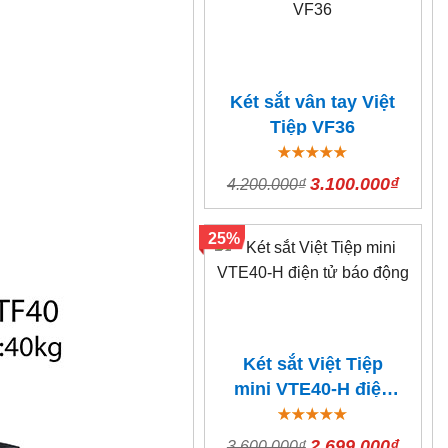
Két sắt vân tay Việt
Tiệp VF36
3.100.000₫
4.200.000₫
25%
Két sắt Việt Tiệp
mini VTE40-H điện
tử báo động
2.699.000₫
3.600.000₫