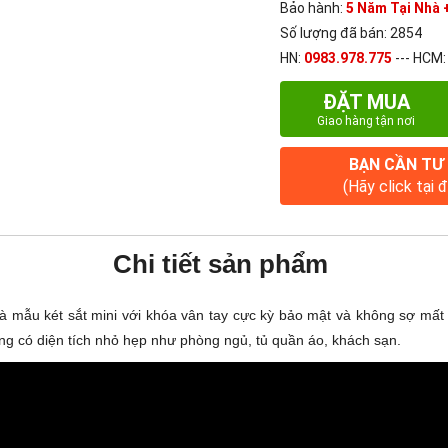
Bảo hành:
5 Năm Tại Nhà +
Số lượng đã bán: 2854
HN:
0983.978.775
--- HCM
ĐẶT MUA
Giao hàng tận nơi
BẠN CẦN TƯ
(Hãy click tại 
Chi tiết sản phẩm
 mẫu két sắt mini với khóa vân tay cực kỳ bảo mật và không sợ mất 
ng có diện tích nhỏ hẹp như phòng ngủ, tủ quần áo, khách sạn.