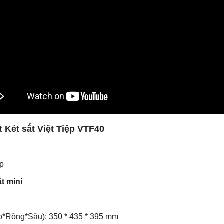
t Két sắt Việt Tiệp VTF40
ệp
ắt mini
o*Rộng*Sâu): 350 * 435 * 395 mm