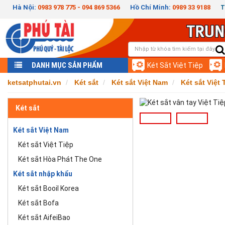
Hà Nội:
0983 978 775 - 094 869 5366
Hồ Chí Minh:
0989 33 9188
T
DANH MỤC SẢN PHẨM
Két Sắt Việt Tiệp
ketsatphutai.vn
Két sắt
Két sắt Việt Nam
Két sắt Việt 
Két sắt
Két sắt Việt Nam
Két sắt Việt Tiệp
Két sắt Hòa Phát The One
Két sắt nhập khẩu
Két sắt Booil Korea
Két sắt Bofa
Két sắt AifeiBao