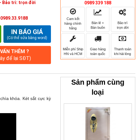
 Bảo trì: trọn đời
0989 339 188
:
0989.33.9188
Cam kết
Bán lẻ +
Bảo trì
hàng chính
Bán buôn
trọn đời
hãng
IN BÁO GIÁ
(Có thể sửa bằng word)
Miễn phí Ship
Giao hàng
Thanh toán
 VẤN THÊM ?
HN và HCM
toàn quốc
khi hài lòng
đây để lại SĐT)
Sản phẩm cùng
loại
chìa khóa. Két sắt cực kỳ