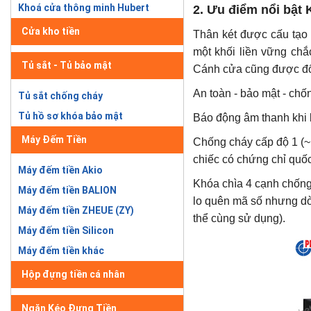
Khoá cửa thông minh Hubert
2. Ưu điểm nổi bật
Cửa kho tiền
Thân két được cấu tạo 
một khối liền vững chắ
Tủ sắt - Tủ bảo mật
Cánh cửa cũng được đổ 
An toàn - bảo mật - c
Tủ sắt chống cháy
Tủ hồ sơ khóa bảo mật
Báo động âm thanh khi b
Máy Đếm Tiền
Chống cháy cấp độ 1 (~
chiếc có chứng chỉ quốc
Máy đếm tiền Akio
Khóa chìa 4 cạnh chống 
Máy đếm tiền BALION
lo quên mã số nhưng dòn
Máy đếm tiền ZHEUE (ZY)
thể cùng sử dụng).
Máy đếm tiền Silicon
Máy đếm tiền khác
Hộp đựng tiền cá nhân
Ngăn Kéo Đựng Tiền