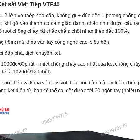
Két sắt
Việt Tiệp VTF40
= 2 lớp vỏ thép cao cấp, không gỉ + đúc đặc = petong chống 
c, khi gõ vào thành có cảm giác đanh, chắc như được cấu t
ruột chống cháy rất chắc chắn; chốt nhao thép đặc 100%.
hống trộm: mã khóa vân tay công nghệ cao, siêu bền
ị đập phá, dịch chuyển két.
 1000độ/60phút - nhiệt chống cháy cao nhất của két chống ch
 tế là 1020độ/120phút)
sao chép và khóa vân tay sinh trắc học bảo mật an toàn chống 
g két điện tử, bạn có thể cài đặt được tới 30 ngón tay (nhiều n