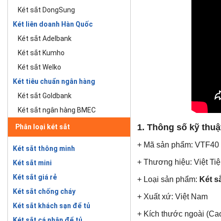
Két sắt DongSung
Két liên doanh Hàn Quốc
Két sắt Adelbank
Két sắt Kumho
Két sắt Welko
Két tiêu chuẩn ngân hàng
Két sắt Goldbank
Két sắt ngân hàng BMEC
1. Thông số kỹ thuậ
Phân loại két sắt
+ Mã sản phẩm: VTF40
Két sắt thông minh
+ Thương hiệu: Việt Ti
Két sắt mini
Két sắt giá rẻ
+ Loại sản phẩm:
Két s
Két sắt chống cháy
+ Xuất xứ: Việt Nam
Két sắt khách sạn để tủ
+ Kích thước ngoài (Ca
Két sắt cá nhân để tủ