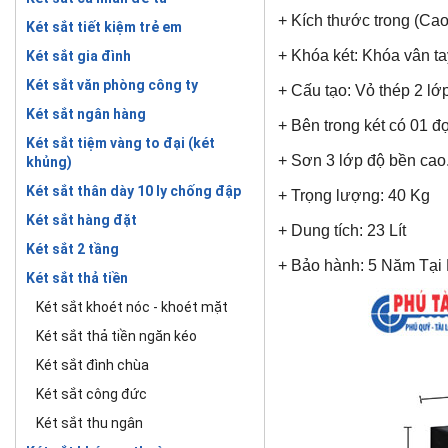
+ Kích thước trong (Cao
Két sắt tiết kiệm trẻ em
+ Khóa két: Khóa vân ta
Két sắt gia đình
Két sắt văn phòng công ty
+ Cấu tạo: Vỏ thép 2 lớ
Két sắt ngân hàng
+ Bên trong két có 01 đ
Két sắt tiệm vàng to đại (két
+ Sơn 3 lớp độ bền cao
khủng)
Két sắt thân dày 10 ly chống đập
+ Trọng lượng: 40 Kg
Két sắt hàng đặt
+ Dung tích: 23 Lít
Két sắt 2 tầng
+ Bảo hành: 5 Năm Tại N
Két sắt thả tiền
Két sắt khoét nóc - khoét mặt
Két sắt thả tiền ngăn kéo
Két sắt đình chùa
Két sắt công đức
Két sắt thu ngân