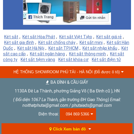
Két sắt
,
Két sắt Hòa Phát
,
Két sắt Việt Tiệp
,
Két sắt giá rẻ
,
Két sắt gia đình
,
Két sắt chống cháy
,
Két sắt mini
,
Két sắt Hàn
Quốc
,
Két sắt Hà Nội
,
Két sắt TP.HCM
,
Két sắt nhập khẩu
,
Két
sắt cao cấp
,
Két sắt ngân hàng
,
Két sắt thông minh
,
Két sắt
công ty
Két sắt tiệm vàng
Két sắt khóa cơ
Két sắt điện tử
HỆ THỐNG SHOWROOM PHÚ TÀI - HÀ NỘI (Đỗ được ô tô)
BA ĐÌNH & CẦU GIẤY
1130A Đê La Thành, phường Giảng Võ ( Ba Đình cũ ), HN
( Đối diện 1067 La Thành, gần trường ĐH Giao Thông) Email:
noithatphutai@gmail.com / phutaiads@gmail.com
Điện thoại:
094 869 5366
Click Xem bản đồ