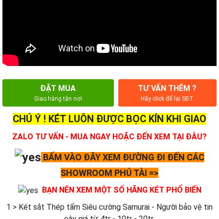
ĐẶT MUA
TƯ VẤN THÊM ?
Giao hàng tận nơi
Hãy click để lại SĐT
CHÚ Ý ! KÉT LUÔN ĐƯỢC BỌC KÍN KHI GIAO
ZALO TƯ VẤN - MUA NGAY HOẶC ĐẾN XEM TẠI ĐÂU?
BẤM VÀO ĐÂY XEM ĐƯỜNG ĐI ĐẾN CÁC
SHOWROOM PHÚ TÀI =>
BẠN NÊN XEM MỘT SỐ HÃNG KÉT PHỔ BIẾN
1 > Két sắt Thép tấm Siêu cường Samurai - Người bảo vệ tin
cậy giá từ 4tr - 10tr - 20tr