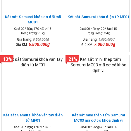
Két sắt Samurai khóa cơ đổi mã
Két sắt Samurai khóa điện tử ME01
MC01
Cao300 * Rộng470 * Sâu415
Cao300 * Rộng470 * Sâu415
Trọng lượng: 75kg
Trọng lượng: 75kg
Giá hãng:
Giá hãng:
8.500.000₫
9.000.000₫
6.800.000₫
7.000.000₫
Giá KM:
Giá KM:
13%
21%
Két sắt Samurai khóa vân tay điện
Két sắt mini thép tấm Samurai
tử MF01
MC03 mã cơ có khóa định vị
Cao300 * Rộng470 * Sâu415
Cao360 * Rộng425 * Sâu400