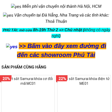
Miễn phí vận chuyển nội thành Hà Nội, HCM
Vận chuyển tại Đà Nẵng, Nha Trang và các tỉnh khác:
Thoả Thuận
8h-19h Thứ 2 => Chủ nhật (
không có ngày
PHÚ TÀI: mở cửa
nghỉ
)
>>
Bấm vào đây xem đường đi
đến các showroom Phú Tài
SẢN PHẨM CÙNG HÃNG
20%
22%