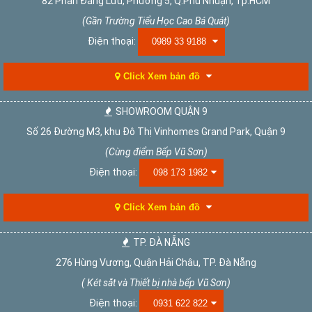
82 Phan Đăng Lưu, Phường 5, Q.Phú Nhuận, Tp.HCM
(Gần Trường Tiểu Học Cao Bá Quát)
Điện thoại:
0989 33 9188
Click Xem bản đồ
SHOWROOM QUẬN 9
Số 26 Đường M3, khu Đô Thị Vinhomes Grand Park, Quận 9
(Cùng điểm Bếp Vũ Sơn)
Điện thoại:
098 173 1982
Click Xem bản đồ
TP. ĐÀ NẴNG
276 Hùng Vương, Quận Hải Châu, TP. Đà Nẵng
( Két sắt và Thiết bị nhà bếp Vũ Sơn)
Điện thoại:
0931 622 822