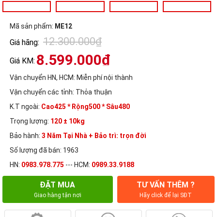
Mã sản phẩm:
ME12
12.300.000₫
Giá hãng:
8.599.000₫
Giá KM:
Vận chuyển HN, HCM:
Miễn phí nội thành
Vận chuyển các tỉnh:
Thỏa thuận
K.T ngoài:
Cao425 * Rộng500 * Sâu480
Trọng lượng:
120 ± 10kg
Bảo hành:
3 Năm Tại Nhà + Bảo trì: trọn đời
Số lượng đã bán: 1963
HN:
0983.978.775
--- HCM:
0989.33.9188
ĐẶT MUA
TƯ VẤN THÊM ?
Giao hàng tận nơi
Hãy click để lại SĐT