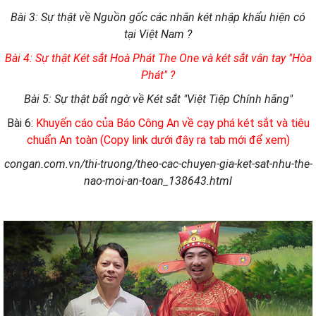
Bài 3: Sự thật về Nguồn gốc các nhãn két nhập khẩu hiện có
tại Việt Nam ?
Bài 4: Sự thật Két sắt Hoà Phát The One và két sắt vân tay "Hòa
Phát" ?
Bài 5: Sự thật bất ngờ về Két sắt "Việt Tiệp Chính hãng"
Bài 6:
Khuyến cáo của Báo Công An về cạy phá két sắt và tiêu
chuẩn An toàn (Copy link dưới đây ra tab mới để xem)
congan.com.vn/thi-truong/theo-cac-chuyen-gia-ket-sat-nhu-the-
nao-moi-an-toan_138643.html