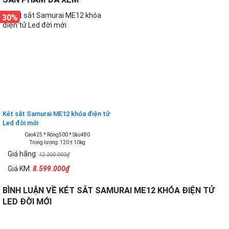
30%
Két sắt Samurai ME12 khóa điện tử
Led đời mới
Cao425 * Rộng500 * Sâu480
Trọng lượng: 120 ± 10kg
Giá hãng:
12.300.000₫
Giá KM:
8.599.000₫
BÌNH LUẬN VỀ KÉT SẮT SAMURAI ME12 KHÓA ĐIỆN TỬ
LED ĐỜI MỚI