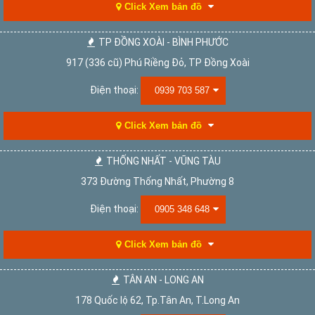
Click Xem bản đồ
TP ĐỒNG XOÀI - BÌNH PHƯỚC
917 (336 cũ) Phú Riềng Đỏ, TP Đồng Xoài
Điện thoại:
0939 703 587
Click Xem bản đồ
THỐNG NHẤT - VŨNG TÀU
373 Đường Thống Nhất, Phường 8
Điện thoại:
0905 348 648
Click Xem bản đồ
TÂN AN - LONG AN
178 Quốc lộ 62, Tp.Tân An, T.Long An