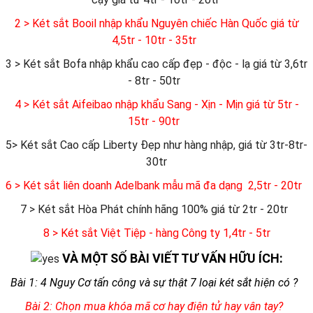
2 > Két sắt Booil nhập khẩu Nguyên chiếc Hàn Quốc giá từ
4,5tr - 10tr - 35tr
3 > Két sắt Bofa nhập khẩu cao cấp đẹp - độc - lạ giá từ 3,6tr
- 8tr - 50tr
4 > Két sắt Aifeibao nhập khẩu Sang - Xịn - Mịn giá từ 5tr -
15tr - 90tr
5> Két sắt Cao cấp Liberty Đẹp như hàng nhập, giá từ 3tr-8tr-
30tr
6
> Két sắt liên doanh Adelbank mẫu mã đa dạng 2,5tr - 20tr
7 > Két sắt Hòa Phát chính hãng 100% giá từ 2tr - 20tr
8 > Két sắt Việt Tiệp - hàng Công ty 1,4tr - 5tr
VÀ MỘT SỐ BÀI VIẾT TƯ VẤN HỮU ÍCH:
Bài 1: 4 Nguy Cơ tấn công và sự thật 7 loại két sắt hiện có ?
Bài 2: Chọn mua khóa mã cơ hay điện tử hay vân tay?