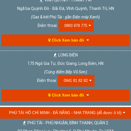
Ngã ba Quỳnh Đô - Bãi Đá, Vĩnh Quỳnh, Thanh Trì, HN
(Gas & két Phú Tài - gần Điện máy Xanh)
Điện thoại:
0983 978 775
Click Xem bản đồ
LONG BIÊN
175 Ngô Gia Tự, Đức Giang, Long Biên, HN
(Cùng điểm Bếp Vũ Sơn)
Điện thoại:
0941 81 82 82
Click Xem bản đồ
PHÚ TÀI HỒ CHÍ MINH - ĐÀ NẴNG - NHA TRANG (đỗ được ô tô)
PHÚ TÀI - PHÚ NHUẬN, BÌNH THẠNH, QUẬN 2