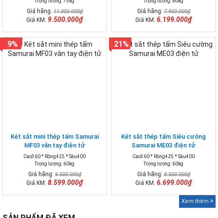
Trọng lượng: 75kg
Trọng lượng: 60kg
Giá hãng:
Giá hãng:
11.000.000₫
7.900.000₫
9.500.000₫
6.199.000₫
Giá KM:
Giá KM:
9%
21%
Két sắt mini thép tấm Samurai
Két sắt thép tấm Siêu cường
MF03 vân tay điện tử
Samurai ME03 điện tử
Cao360 * Rộng425 * Sâu400
Cao360 * Rộng425 * Sâu400
Trọng lượng: 60kg
Trọng lượng: 60kg
Giá hãng:
Giá hãng:
9.500.000₫
8.500.000₫
8.599.000₫
6.699.000₫
Giá KM:
Giá KM:
Xem thêm
SẢN PHẨM ĐÃ XEM