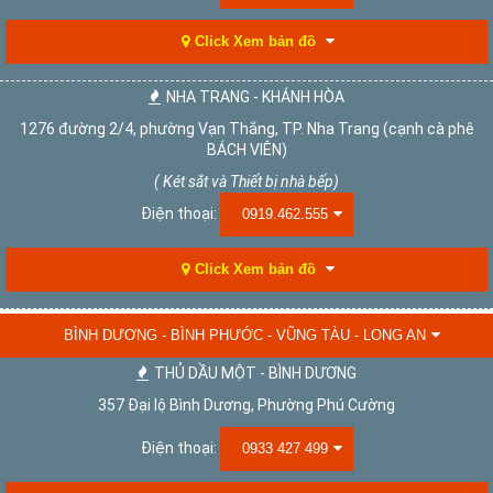
Click Xem bản đồ
NHA TRANG - KHÁNH HÒA
1276 đường 2/4, phường Vạn Thắng, TP. Nha Trang (cạnh cà phê
BÁCH VIÊN)
( Két sắt và Thiết bị nhà bếp)
Điện thoại:
0919.462.555
Click Xem bản đồ
BÌNH DƯƠNG - BÌNH PHƯỚC - VŨNG TÀU - LONG AN
THỦ DẦU MỘT - BÌNH DƯƠNG
357 Đại lộ Bình Dương, Phường Phú Cường
Điện thoại:
0933 427 499