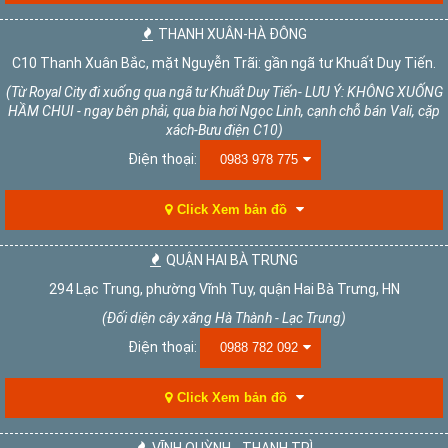
THANH XUÂN-HÀ ĐÔNG
C10 Thanh Xuân Bắc, mặt Nguyễn Trãi: gần ngã tư Khuất Duy Tiến.
(Từ Royal City đi xuống qua ngã tư Khuất Duy Tiến- LƯU Ý: KHÔNG XUỐNG
HẦM CHUI - ngay bên phải, qua bia hơi Ngọc Linh, cạnh chỗ bán Vali, cặp
xách-Bưu điện C10)
Điện thoại:
0983 978 775
Click Xem bản đồ
QUẬN HAI BÀ TRƯNG
294 Lạc Trung, phường Vĩnh Tuy, quận Hai Bà Trưng, HN
(Đối diện cây xăng Hà Thành - Lạc Trung)
Điện thoại:
0988 782 092
Click Xem bản đồ
VĨNH QUỲNH - THANH TRÌ