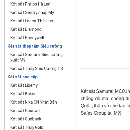
Két sắt Philips Hà Lan
Két sắt Sentry nhập Mỹ
Két sắt Leeco Thái Lan
Két sắt Diamond
Két sắt Honeywell
Két sắt thép tấm Siêu cường
Két sắt Samurai Siêu cường
xuất Mỹ
Két sắt Truly Siêu Cường TS
Két sắt cao cấp
Két sắt Liberty
Két sắt Samurai MC01hội 
Két sắt Bokee
chống dò mã, chống di 
Két sắt Nika CN Nhật Bản
Quốc, thân vỏ chế tạo t
Két sắt Goodwill
Safes Group tại Mỹ)
Két sắt Gudbank
Két sắt Truly Gold