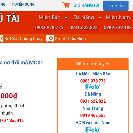
ÀNG
TUYỂN DỤNG
GIỎ HÀNG (
0
)
Tìm kiếm
Két Sắt Chống Cháy
Két Sắt Gia Đình
óa cơ đổi mã MC01
Hỗ trợ trực tuyến
Hà Nội - Miền Bắc
0983 978 775
₫
Đà Nẵng
.000₫
0931 622 822
 phí nội thành
Nha Trang
 thuận
0919 462 555
70 * Sâu415
HCM và miền Nam