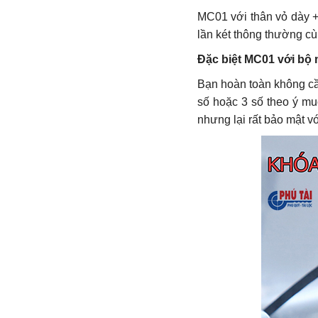
MC01 với thân vỏ dày + 
lần két thông thường cùn
Đặc biệt MC01 với bộ 
Bạn hoàn toàn không cầ
số hoặc 3 số theo ý mu
nhưng lại rất bảo mật v