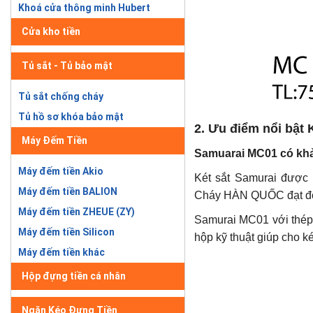
Khoá cửa thông minh Hubert
Cửa kho tiền
Tủ sắt - Tủ bảo mật
Tủ sắt chống cháy
Tủ hồ sơ khóa bảo mật
2. Ưu điểm nổi bật
Máy Đếm Tiền
Samuarai MC01 có khả
Máy đếm tiền Akio
Két sắt Samurai được
Máy đếm tiền BALION
Cháy HÀN QUỐC đạt độ a
Máy đếm tiền ZHEUE (ZY)
Samurai MC01 với thép t
Máy đếm tiền Silicon
hộp kỹ thuật giúp cho ké
Máy đếm tiền khác
Hộp đựng tiền cá nhân
Ngăn Kéo Đựng Tiền