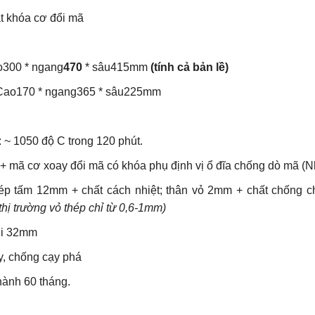
ắt khóa cơ đổi mã
o300 * ngang
470
* sâu415mm
(tính cả bản lề)
 Cao170 * ngang365 * sâu225mm
 ~ 1050 độ C trong 120 phút.
i + mã cơ xoay đổi mã có khóa phụ định vị ổ đĩa chống dò mã 
hép tấm 12mm + chất cách nhiệt; thân vỏ 2mm + chất chống 
thị trường vỏ thép chỉ từ 0,6-1mm)
phi 32mm
y, chống cạy phá
ành 60 tháng.