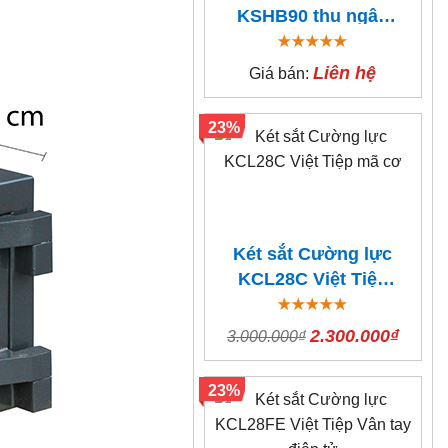
KSHB90 thu ngân
thả tiền
Liên hệ
Giá bán:
23%
Két sắt Cường lực
KCL28C Việt Tiệp
mã cơ
2.300.000₫
3.000.000₫
23%