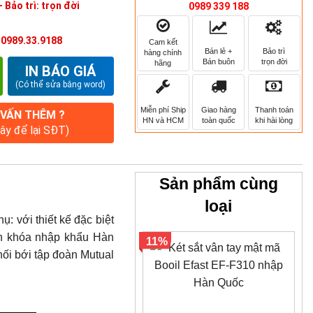
 Bảo trì: trọn đời
0989 339 188
:
0989.33.9188
Cam kết
Bán lẻ +
Bảo trì
hàng chính
Bán buôn
trọn đời
hãng
IN BÁO GIÁ
(Có thể sửa bằng word)
Miễn phí Ship
Giao hàng
Thanh toán
 VẤN THÊM ?
HN và HCM
toàn quốc
khi hài lòng
đây để lại SĐT)
Sản phẩm cùng
loại
ụ: với thiết kế đặc biệt
iện khóa nhập khẩu Hàn
11%
hối bới tập đoàn Mutual