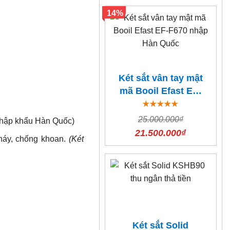
14%
Két sắt vân tay mật
mã Booil Efast EF-
F670 nhập Hàn
Quốc
25.000.000₫
(Nhập khẩu Hàn Quốc)
21.500.000₫
cháy, chống khoan.
(Két
Két sắt Solid