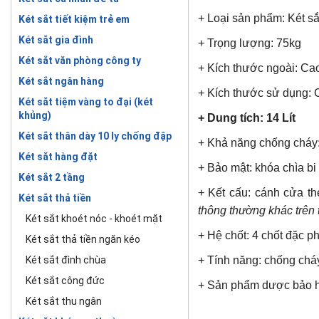
+ Loại sản phẩm:
Két s
Két sắt tiết kiệm trẻ em
Két sắt gia đình
+ Trọng lượng: 75kg
Két sắt văn phòng công ty
+ Kích thước ngoài: Ca
Két sắt ngân hàng
+ Kích thước sử dụng:
Két sắt tiệm vàng to đại (két
khủng)
+ Dung tích: 14 Lít
Két sắt thân dày 10 ly chống đập
+ Khả năng chống cháy:
Két sắt hàng đặt
+ Bảo mật: khóa chìa b
Két sắt 2 tầng
+ Kết cấu: cánh cửa t
Két sắt thả tiền
thông thường khác trên 
Két sắt khoét nóc - khoét mặt
+ Hệ chốt: 4 chốt đặc 
Két sắt thả tiền ngăn kéo
Két sắt đình chùa
+ Tính năng: chống chá
Két sắt công đức
+ Sản phẩm dược bảo h
Két sắt thu ngân