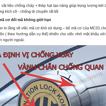
vật liệu chống cháy + thép hạt tạo nặng giúp trọng lượng két 
g kích cỡ - chống di chuyển rất tốt
mã cơ đổi mã không giới hạn
n lo lắng về việc mã cơ khó sử dụng – bộ mã cơ của MC01 cho
ốn ( theo hướng dẫn cụ thể) khiến cho việc nhớ mật khẩu vớ
ới người ngoài
.