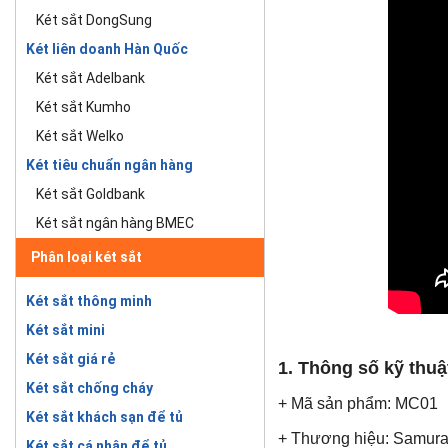
Két sắt DongSung
Két liên doanh Hàn Quốc
Két sắt Adelbank
Két sắt Kumho
Két sắt Welko
Két tiêu chuẩn ngân hàng
Két sắt Goldbank
Két sắt ngân hàng BMEC
Phân loại két sắt
Két sắt thông minh
Két sắt mini
Két sắt giá rẻ
1. Thông số kỹ thu
Két sắt chống cháy
+ Mã sản phẩm: MC01
Két sắt khách sạn để tủ
+ Thương hiệu: Samurai
Két sắt cá nhân để tủ