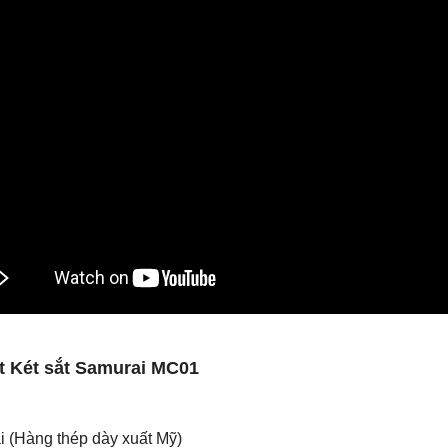
ật
Két sắt Samurai
MC01
 (Hàng thép dày xuất Mỹ)