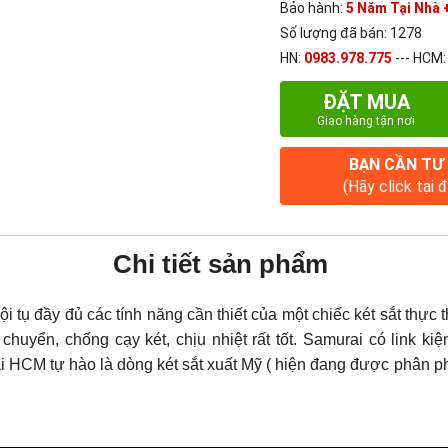
Bảo hành:
5 Năm Tại Nhà +
Số lượng đã bán: 1278
HN:
0983.978.775
--- HCM
ĐẶT MUA
Giao hàng tận nơi
BẠN CẦN TƯ
(Hãy click tại 
Chi tiết sản phẩm
tụ đầy đủ các tính năng cần thiết của một chiếc két sắt thực th
chuyển, chống cạy két, chịu nhiệt rất tốt. Samurai có link k
ại HCM tự hào là dòng két sắt xuất Mỹ ( hiện đang được phân p