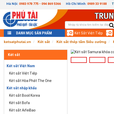
Hà Nội:
0983 978 775 - 094 869 5366
Hồ Chí Minh:
0989 33 9188
T
DANH MỤC SẢN PHẨM
Két Sắt Việt Tiệp
ketsatphutai.vn
Két sắt
Két sắt thép tấm Siêu cường
Két sắt
Két sắt Việt Nam
Két sắt Việt Tiệp
Két sắt Hòa Phát The One
Két sắt nhập khẩu
Két sắt Booil Korea
Két sắt Bofa
Két sắt AifeiBao