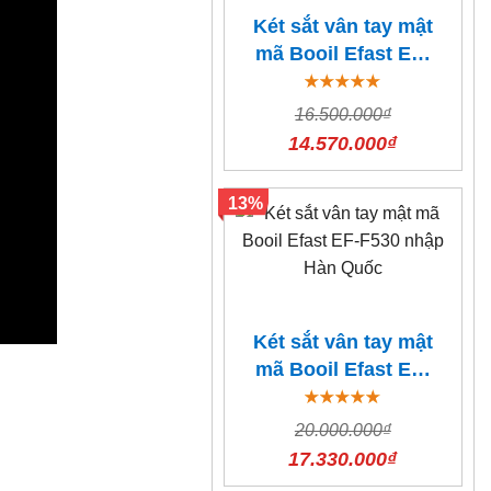
Két sắt vân tay mật
mã Booil Efast EF-
F310 nhập Hàn
Quốc
16.500.000₫
14.570.000₫
13%
Két sắt vân tay mật
mã Booil Efast EF-
F530 nhập Hàn
Quốc
20.000.000₫
17.330.000₫