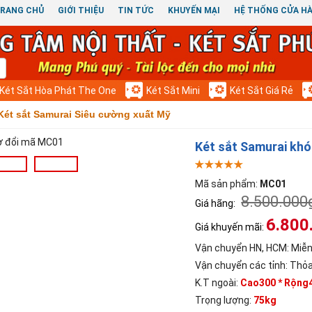
RANG CHỦ
GIỚI THIỆU
TIN TỨC
KHUYẾN MẠI
HỆ THỐNG CỬA H
Két Sắt Hòa Phát The One
Két Sắt Mini
Két Sắt Giá Rẻ
Két sắt Samurai Siêu cường xuất Mỹ
Két sắt Samurai kh
Mã sản phẩm:
MC01
8.500.000
Giá hãng:
6.800
Giá khuyến mãi:
Vận chuyển HN, HCM:
Miễn
Vận chuyển các tỉnh:
Thỏa
K.T ngoài:
Cao300 * Rộng4
Trọng lượng:
75kg