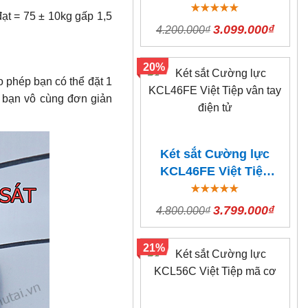
mã cơ
đạt = 75 ± 10kg gấp 1,5
3.099.000₫
4.200.000₫
20%
 phép bạn có thể đặt 1
i bạn vô cùng đơn giản
Két sắt Cường lực
KCL46FE Việt Tiệp
vân tay điện tử
3.799.000₫
4.800.000₫
21%