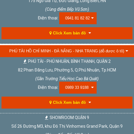
175 Ngô Gia Tự, Đức Giang, Long Biên, HN
(Cùng điểm Bếp Vũ Sơn)
Điện thoại:
0941 81 82 82
Click Xem bản đồ
PHÚ TÀI HỒ CHÍ MINH - ĐÀ NẴNG - NHA TRANG (đỗ được ô tô)
PHÚ TÀI - PHÚ NHUẬN, BÌNH THẠNH, QUẬN 2
82 Phan Đăng Lưu, Phường 5, Q.Phú Nhuận, Tp.HCM
(Gần Trường Tiểu Học Cao Bá Quát)
Điện thoại:
0989 33 9188
Click Xem bản đồ
SHOWROOM QUẬN 9
Số 26 Đường M3, khu Đô Thị Vinhomes Grand Park, Quận 9