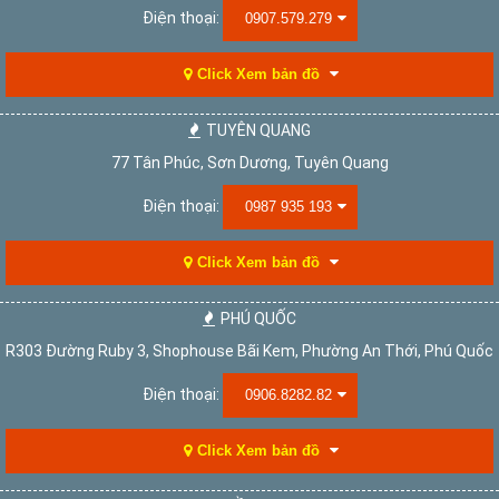
Điện thoại:
0907.579.279
Click Xem bản đồ
TUYÊN QUANG
77 Tân Phúc, Sơn Dương, Tuyên Quang
Điện thoại:
0987 935 193
Click Xem bản đồ
PHÚ QUỐC
R303 Đường Ruby 3, Shophouse Bãi Kem, Phường An Thới, Phú Quốc
Điện thoại:
0906.8282.82
Click Xem bản đồ