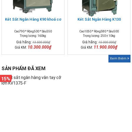
Két Sắt Ngân Hàng K90 khoá cơ
Két Sắt Ngân Hàng K130
Cao790 * Rộng500 * Sâu550
Cao1050 * Rộng580 * Sâu500
Trọng lượng: 160kg
Trọng lượng: 250 ± 10kg
Giá hãng:
Giá hãng:
13.500.000₫
15.000.000₫
10.300.000₫
11.900.000₫
Giá KM:
Giá KM:
Xem thêm
SẢN PHẨM ĐÃ XEM
15%