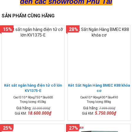
đến các showroom Phú Tài
SẢN PHẨM CÙNG HÃNG
15%
28%
Két sắt ngân hàng điện tử cỡ lớn
Két Sắt Ngân Hàng BMEC K88 khóa
KV1375-E
cơ
Cao1310 * Rộng750 * Sâu600
Cao610 * Rộng400 * Sâu490
Trọng lượng: 450kg
Trọng lượng: 88kg
Giá hãng:
Giá hãng:
22.000.000₫
7.999.000₫
18.600.000₫
5.750.000₫
Giá KM:
Giá KM:
25%
27%