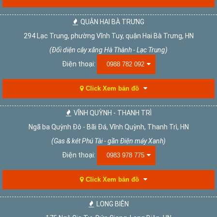
QUẬN HAI BÀ TRƯNG
294 Lạc Trung, phường Vĩnh Tuy, quận Hai Bà Trưng, HN
(Đối diện cây xăng Hà Thành - Lạc Trung)
Điện thoại:
0988 782 092
Click Xem bản đồ
VĨNH QUỲNH - THANH TRÌ
Ngã ba Quỳnh Đô - Bãi Đá, Vĩnh Quỳnh, Thanh Trì, HN
(Gas & két Phú Tài - gần Điện máy Xanh)
Điện thoại:
0983 978 775
Click Xem bản đồ
LONG BIÊN