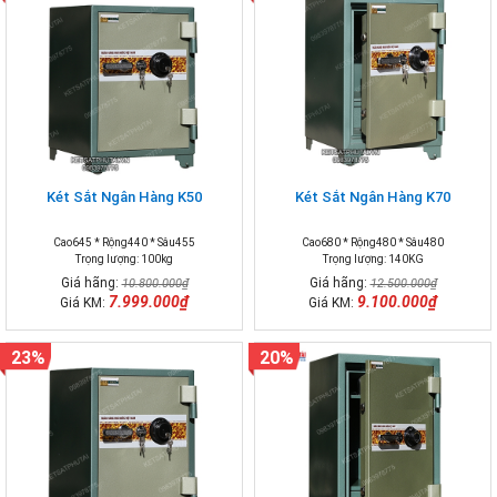
Két Sắt Ngân Hàng K50
Két Sắt Ngân Hàng K70
Cao645 * Rộng440 * Sâu455
Cao680 * Rộng480 * Sâu480
Trọng lượng: 100kg
Trọng lượng: 140KG
Giá hãng:
Giá hãng:
10.800.000₫
12.500.000₫
7.999.000₫
9.100.000₫
Giá KM:
Giá KM:
23%
20%