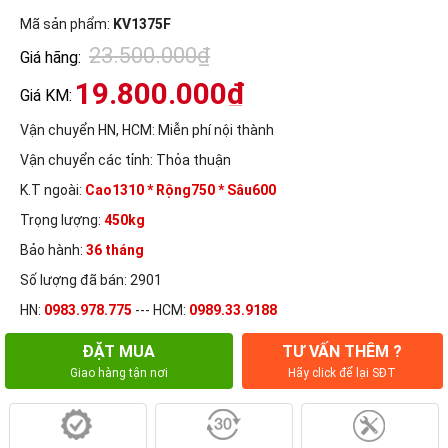
Mã sản phẩm:
KV1375F
23.500.000₫
Giá hãng:
19.800.000₫
Giá KM:
Vận chuyển HN, HCM:
Miễn phí nội thành
Vận chuyển các tỉnh:
Thỏa thuận
K.T ngoài:
Cao1310 * Rộng750 * Sâu600
Trọng lượng:
450kg
Bảo hành:
36 tháng
Số lượng đã bán: 2901
HN:
0983.978.775
--- HCM:
0989.33.9188
ĐẶT MUA
TƯ VẤN THÊM ?
Giao hàng tận nơi
Hãy click để lại SĐT