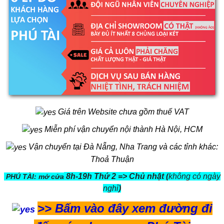
Giá trên Website chưa gồm thuế VAT
Miễn phí vận chuyển nội thành Hà Nội, HCM
Vận chuyển tại Đà Nẵng, Nha Trang và các tỉnh khác:
Thoả Thuận
8h-19h Thứ 2 => Chủ nhật (
không có ngày
PHÚ TÀI: mở cửa
nghỉ
)
>>
Bấm vào đây xem đường đi