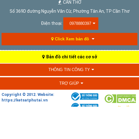
CẦN THƠ
Số 369D đường Nguyễn Văn Cừ, Phường Tân An, TP Cần Thơ
Điện thoại:
0978880397
Click Xem bản đồ
Bản đồ chi tiết các cơ sở
THÔNG TIN CÔNG TY
TRỢ GIÚP
Copyright © 2012. Website:
https://ketsatphutai.vn