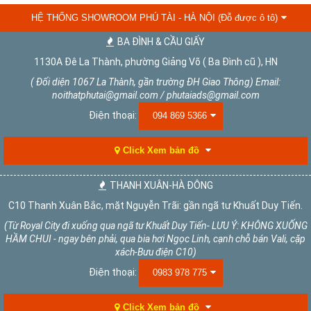
HỆ THỐNG SHOWROOM PHÚ TÀI - HÀ NỘI (Đỗ được ô tô)
BA ĐÌNH & CẦU GIẤY
1130A Đê La Thành, phường Giảng Võ ( Ba Đình cũ ), HN
( Đối diện 1067 La Thành, gần trường ĐH Giao Thông) Email:
noithatphutai@gmail.com / phutaiads@gmail.com
Điện thoại:
094 869 5366
Click Xem bản đồ
THANH XUÂN-HÀ ĐÔNG
C10 Thanh Xuân Bắc, mặt Nguyễn Trãi: gần ngã tư Khuất Duy Tiến.
(Từ Royal City đi xuống qua ngã tư Khuất Duy Tiến- LƯU Ý: KHÔNG XUỐNG
HẦM CHUI - ngay bên phải, qua bia hơi Ngọc Linh, cạnh chỗ bán Vali, cặp
xách-Bưu điện C10)
Điện thoại:
0983 978 775
Click Xem bản đồ