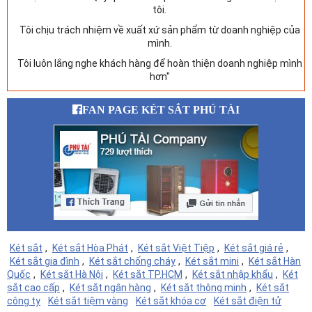
tôi.
Tôi chịu trách nhiệm về xuất xứ sản phẩm từ doanh nghiệp của
mình.
Tôi luôn lắng nghe khách hàng để hoàn thiện doanh nghiệp mình
hơn"
FAN PAGE KÉT SẮT PHÚ TÀI
Két sắt
,
Két sắt Hòa Phát
,
Két sắt Việt Tiệp
,
Két sắt giá rẻ
,
Két sắt gia đình
,
Két sắt chống cháy
,
Két sắt mini
,
Két sắt Hàn
Quốc
,
Két sắt Hà Nội
,
Két sắt TP.HCM
,
Két sắt nhập khẩu
,
Két
sắt cao cấp
,
Két sắt ngân hàng
,
Két sắt thông minh
,
Két sắt
công ty
Két sắt tiệm vàng
Két sắt khóa cơ
Két sắt điện tử