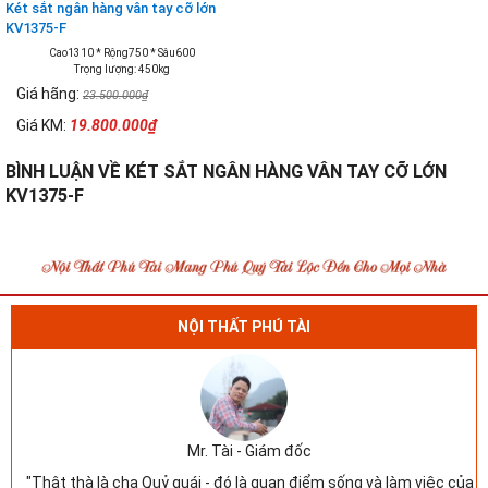
Két sắt ngân hàng vân tay cỡ lớn
KV1375-F
Cao1310 * Rộng750 * Sâu600
Trọng lượng: 450kg
Giá hãng:
23.500.000₫
Giá KM:
19.800.000₫
BÌNH LUẬN VỀ KÉT SẮT NGÂN HÀNG VÂN TAY CỠ LỚN
KV1375-F
NỘI THẤT PHÚ TÀI
Mr. Tài - Giám đốc
"Thật thà là cha Quỷ quái - đó là quan điểm sống và làm việc của