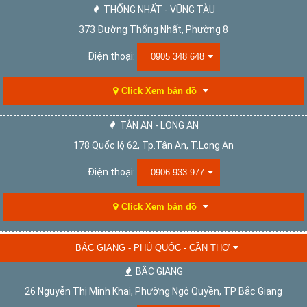
THỐNG NHẤT - VŨNG TÀU
373 Đường Thống Nhất, Phường 8
Điện thoại:
0905 348 648
Click Xem bản đồ
TÂN AN - LONG AN
178 Quốc lộ 62, Tp.Tân An, T.Long An
Điện thoại:
0906 933 977
Click Xem bản đồ
BẮC GIANG - PHÚ QUỐC - CẦN THƠ
BẮC GIANG
26 Nguyễn Thị Minh Khai, Phường Ngô Quyền, TP Bắc Giang