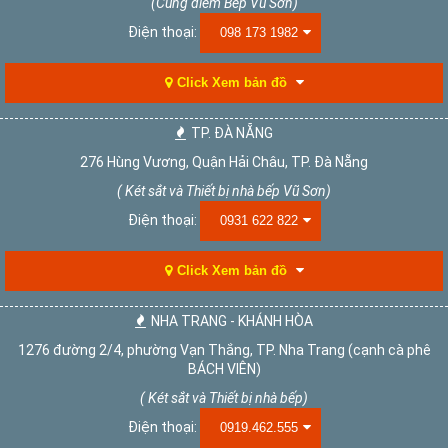
(Cùng điểm Bếp Vũ Sơn)
Điện thoại:
098 173 1982
Click Xem bản đồ
TP. ĐÀ NẴNG
276 Hùng Vương, Quận Hải Châu, TP. Đà Nẵng
( Két sắt và Thiết bị nhà bếp Vũ Sơn)
Điện thoại:
0931 622 822
Click Xem bản đồ
NHA TRANG - KHÁNH HÒA
1276 đường 2/4, phường Vạn Thắng, TP. Nha Trang (cạnh cà phê
BÁCH VIÊN)
( Két sắt và Thiết bị nhà bếp)
Điện thoại:
0919.462.555