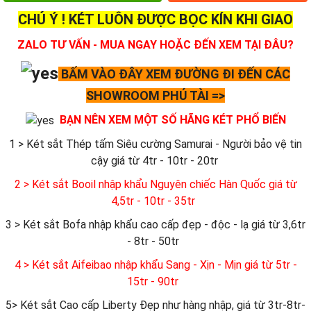
CHÚ Ý ! KÉT LUÔN ĐƯỢC BỌC KÍN KHI GIAO
ZALO TƯ VẤN - MUA NGAY HOẶC ĐẾN XEM TẠI ĐÂU?
BẤM VÀO ĐÂY XEM ĐƯỜNG ĐI ĐẾN CÁC
SHOWROOM PHÚ TÀI =>
BẠN NÊN XEM MỘT SỐ HÃNG KÉT PHỔ BIẾN
1 > Két sắt Thép tấm Siêu cường Samurai - Người bảo vệ tin
cậy giá từ 4tr - 10tr - 20tr
2 > Két sắt Booil nhập khẩu Nguyên chiếc Hàn Quốc giá từ
4,5tr - 10tr - 35tr
3 > Két sắt Bofa nhập khẩu cao cấp đẹp - độc - lạ giá từ 3,6tr
- 8tr - 50tr
4 > Két sắt Aifeibao nhập khẩu Sang - Xịn - Mịn giá từ 5tr -
15tr - 90tr
5> Két sắt Cao cấp Liberty Đẹp như hàng nhập, giá từ 3tr-8tr-