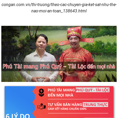
congan.com.vn/thi-truong/theo-cac-chuyen-gia-ket-sat-nhu-the-
nao-moi-an-toan_138643.html