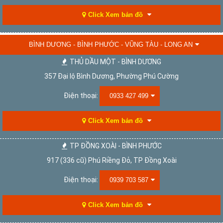
Click Xem bản đồ
BÌNH DƯƠNG - BÌNH PHƯỚC - VŨNG TÀU - LONG AN
THỦ DẦU MỘT - BÌNH DƯƠNG
357 Đại lộ Bình Dương, Phường Phú Cường
Điện thoại:
0933 427 499
Click Xem bản đồ
TP ĐỒNG XOÀI - BÌNH PHƯỚC
917 (336 cũ) Phú Riềng Đỏ, TP Đồng Xoài
Điện thoại:
0939 703 587
Click Xem bản đồ