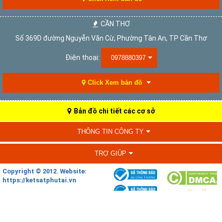
CẦN THƠ
Số 369D đường Nguyễn Văn Cừ, Phường Tân An, TP Cần Thơ
Điện thoại:
0978880397
Click Xem bản đồ
Bản đồ chi tiết các cơ sở
THÔNG TIN CÔNG TY
TRỢ GIÚP
Copyright © 2012. Website:
https://ketsatphutai.vn