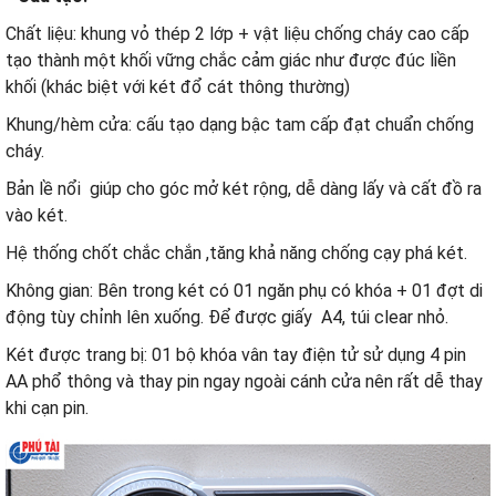
Chất liệu: khung vỏ thép 2 lớp + vật liệu chống cháy cao cấp
tạo thành một khối vững chắc cảm giác như được đúc liền
khối (khác biệt với két đổ cát thông thường)
Khung/hèm cửa: cấu tạo dạng bậc tam cấp đạt chuẩn chống
cháy.
Bản lề nổi giúp cho góc mở két rộng, dễ dàng lấy và cất đồ ra
vào két.
Hệ thống chốt chắc chắn ,tăng khả năng chống cạy phá két.
Không gian: Bên trong két có 01 ngăn phụ có khóa + 01 đợt di
động tùy chỉnh lên xuống. Để được giấy A4, túi clear nhỏ.
Két được trang bị: 01 bộ khóa vân tay điện tử sử dụng 4 pin
AA phổ thông và thay pin ngay ngoài cánh cửa nên rất dễ thay
khi cạn pin.