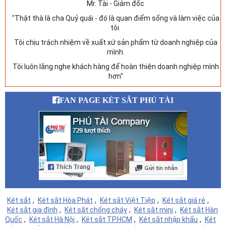
Mr. Tài - Giám đốc
"Thật thà là cha Quỷ quái - đó là quan điểm sống và làm việc của
tôi.
Tôi chịu trách nhiệm về xuất xứ sản phẩm từ doanh nghiệp của
mình.
Tôi luôn lắng nghe khách hàng để hoàn thiện doanh nghiệp mình
hơn"
FAN PAGE KÉT SẮT PHÚ TÀI
Két sắt
,
Két sắt Hòa Phát
,
Két sắt Việt Tiệp
,
Két sắt giá rẻ
,
Két sắt gia đình
,
Két sắt chống cháy
,
Két sắt mini
,
Két sắt Hàn
Quốc
,
Két sắt Hà Nội
,
Két sắt TP.HCM
,
Két sắt nhập khẩu
,
Két