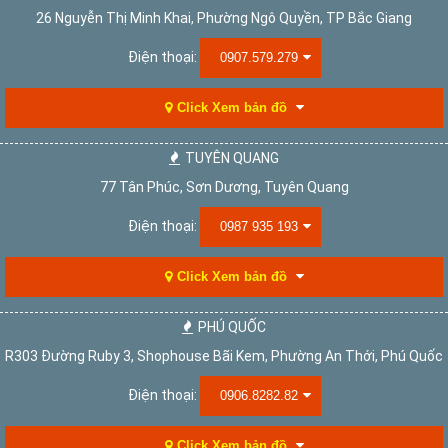
26 Nguyễn Thị Minh Khai, Phường Ngô Quyền, TP Bắc Giang
Điện thoại:
0907.579.279
Click Xem bản đồ
TUYÊN QUANG
77 Tân Phúc, Sơn Dương, Tuyên Quang
Điện thoại:
0987 935 193
Click Xem bản đồ
PHÚ QUỐC
R303 Đường Ruby 3, Shophouse Bãi Kem, Phường An Thới, Phú Quốc
Điện thoại:
0906.8282.82
Click Xem bản đồ