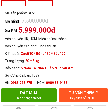
Mã sản phẩm:
GF51
7.500.000₫
Giá hãng:
5.999.000₫
Giá KM:
Vận chuyển HN, HCM:
Miễn phí nội thành
Vận chuyển các tỉnh:
Thỏa thuận
K.T ngoài:
Cao510 * Rộng420 * Sâu490
Trọng lượng:
80 ± 5 kg
Bảo hành:
5 Năm Tại Nhà + Bảo trì: trọn đời
Số lượng đã bán: 1539
HN:
0983.978.775
--- HCM:
0989.33.9188
ĐẶT MUA
TƯ VẤN THÊM ?
Giao hàng tận nơi
Hãy click để lại SĐT