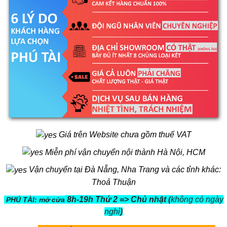
Giá trên Website chưa gồm thuế VAT
Miễn phí vận chuyển nội thành Hà Nội, HCM
Vận chuyển tại Đà Nẵng, Nha Trang và các tỉnh khác:
Thoả Thuận
8h-19h Thứ 2 => Chủ nhật (
không có ngày
PHÚ TÀI: mở cửa
nghỉ
)