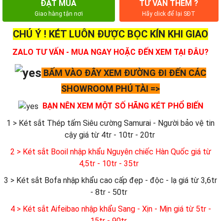
ĐẶT MUA
TƯ VẤN THÊM ?
Giao hàng tận nơi
Hãy click để lại SĐT
CHÚ Ý ! KÉT LUÔN ĐƯỢC BỌC KÍN KHI GIAO
ZALO TƯ VẤN - MUA NGAY HOẶC ĐẾN XEM TẠI ĐÂU?
BẤM VÀO ĐÂY XEM ĐƯỜNG ĐI ĐẾN CÁC
SHOWROOM PHÚ TÀI =>
BẠN NÊN XEM MỘT SỐ HÃNG KÉT PHỔ BIẾN
1 > Két sắt Thép tấm Siêu cường Samurai - Người bảo vệ tin
cậy giá từ 4tr - 10tr - 20tr
2 > Két sắt Booil nhập khẩu Nguyên chiếc Hàn Quốc giá từ
4,5tr - 10tr - 35tr
3 > Két sắt Bofa nhập khẩu cao cấp đẹp - độc - lạ giá từ 3,6tr
- 8tr - 50tr
4 > Két sắt Aifeibao nhập khẩu Sang - Xịn - Mịn giá từ 5tr -
15tr - 90tr