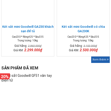
Két sắt mini Goodwill GA230 khách
Két sắt mini Goodwill có chìa
sạn để tủ
GA230K
Cao230 * Rộng425 * Sâu335
Cao230 * Rộng425 * Sâu335
Trọng lượng: 10kg
Trọng lượng: 10kg
Giá hãng:
Giá hãng:
2.860.000₫
3.150.000₫
2.299.000₫
2.500.000₫
Giá KM:
Giá KM:
Xem thêm
SẢN PHẨM ĐÃ XEM
20%