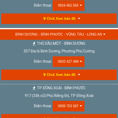
Điện thoại:
0919.462.555
Click Xem bản đồ
BÌNH DƯƠNG - BÌNH PHƯỚC - VŨNG TÀU - LONG AN
THỦ DẦU MỘT - BÌNH DƯƠNG
357 Đại lộ Bình Dương, Phường Phú Cường
Điện thoại:
0933 427 499
Click Xem bản đồ
TP ĐỒNG XOÀI - BÌNH PHƯỚC
917 (336 cũ) Phú Riềng Đỏ, TP Đồng Xoài
Điện thoại:
0939 703 587