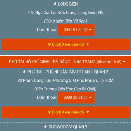
LONG BIÊN
175 Ngô Gia Tự, Đức Giang, Long Biên, HN
(Cùng điểm Bếp Vũ Sơn)
Điện thoại:
0941 81 82 82
Click Xem bản đồ
PHÚ TÀI HỒ CHÍ MINH - ĐÀ NẴNG - NHA TRANG (đỗ được ô tô)
PHÚ TÀI - PHÚ NHUẬN, BÌNH THẠNH, QUẬN 2
82 Phan Đăng Lưu, Phường 5, Q.Phú Nhuận, Tp.HCM
(Gần Trường Tiểu Học Cao Bá Quát)
Điện thoại:
0989 33 9188
Click Xem bản đồ
SHOWROOM QUẬN 9