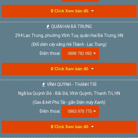
Click Xem bản đồ
QUẬN HAI BÀ TRƯNG
294 Lạc Trung, phường Vĩnh Tuy, quận Hai Bà Trưng, HN
(Đối diện cây xăng Hà Thành - Lạc Trung)
Điện thoại:
0988 782 092
Click Xem bản đồ
VĨNH QUỲNH - THANH TRÌ
Ngã ba Quỳnh Đô - Bãi Đá, Vĩnh Quỳnh, Thanh Trì, HN
(Gas & két Phú Tài - gần Điện máy Xanh)
Điện thoại:
0983 978 775
Click Xem bản đồ