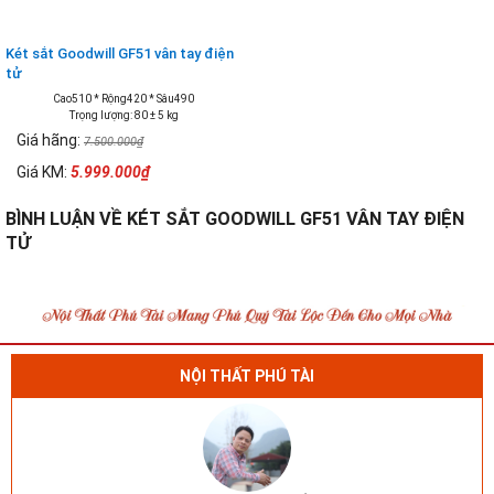
Két sắt Goodwill GF51 vân tay điện
tử
Cao510 * Rộng420 * Sâu490
Trọng lượng: 80 ± 5 kg
Giá hãng:
7.500.000₫
Giá KM:
5.999.000₫
BÌNH LUẬN VỀ KÉT SẮT GOODWILL GF51 VÂN TAY ĐIỆN
TỬ
NỘI THẤT PHÚ TÀI