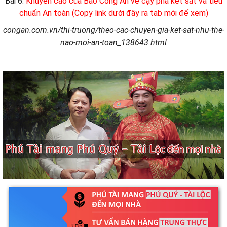
Bài 6:
Khuyến cáo của Báo Công An về cạy phá két sắt và tiêu
chuẩn An toàn (Copy link dưới đây ra tab mới để xem)
congan.com.vn/thi-truong/theo-cac-chuyen-gia-ket-sat-nhu-the-
nao-moi-an-toan_138643.html