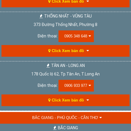
Click Xem bản đồ
THỐNG NHẤT - VŨNG TÀU
373 Đường Thống Nhất, Phường 8
Điện thoại:
0905 348 648
Click Xem bản đồ
TÂN AN - LONG AN
178 Quốc lộ 62, Tp.Tân An, T.Long An
Điện thoại:
0906 933 977
Click Xem bản đồ
BẮC GIANG - PHÚ QUỐC - CẦN THƠ
BẮC GIANG