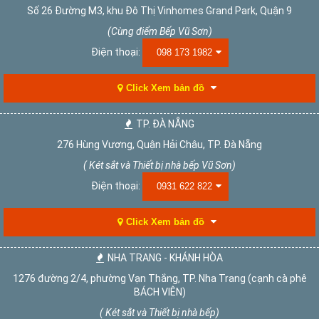
Số 26 Đường M3, khu Đô Thị Vinhomes Grand Park, Quận 9
(Cùng điểm Bếp Vũ Sơn)
Điện thoại:
098 173 1982
Click Xem bản đồ
TP. ĐÀ NẴNG
276 Hùng Vương, Quận Hải Châu, TP. Đà Nẵng
( Két sắt và Thiết bị nhà bếp Vũ Sơn)
Điện thoại:
0931 622 822
Click Xem bản đồ
NHA TRANG - KHÁNH HÒA
1276 đường 2/4, phường Vạn Thắng, TP. Nha Trang (cạnh cà phê
BÁCH VIÊN)
( Két sắt và Thiết bị nhà bếp)