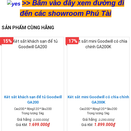
>>
Bấm vào đây xem đường đi
đến các showroom Phú Tài
SẢN PHẨM CÙNG HÃNG
15%
17%
Két sắt khách sạn để tủ Goodwill
Két sắt mini Goodwill có chìa chính
GA200
GA200K
Cao200 * Rộng320 * Sâu200
Cao200 * Rộng320 * Sâu200
Trọng lượng: 5kg
Trọng lượng: 5kg
Giá hãng:
Giá hãng:
2.000.000₫
2.290.000₫
1.699.000₫
1.899.000₫
Giá KM:
Giá KM: