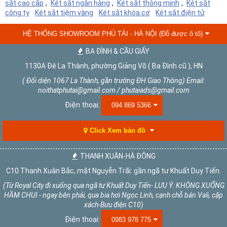
sắt cao cấp
,
Két sắt ngân hàng
,
Két sắt thông minh
,
Két sắt
công ty
Két sắt tiệm vàng
Két sắt khóa cơ
Két sắt điện tử
HỆ THỐNG SHOWROOM PHÚ TÀI - HÀ NỘI (Đỗ được ô tô)
BA ĐÌNH & CẦU GIẤY
1130A Đê La Thành, phường Giảng Võ ( Ba Đình cũ ), HN
( Đối diện 1067 La Thành, gần trường ĐH Giao Thông) Email:
noithatphutai@gmail.com / phutaiads@gmail.com
Điện thoại:
094 869 5366
Click Xem bản đồ
THANH XUÂN-HÀ ĐÔNG
C10 Thanh Xuân Bắc, mặt Nguyễn Trãi: gần ngã tư Khuất Duy Tiến.
(Từ Royal City đi xuống qua ngã tư Khuất Duy Tiến- LƯU Ý: KHÔNG XUỐNG
HẦM CHUI - ngay bên phải, qua bia hơi Ngọc Linh, cạnh chỗ bán Vali, cặp
xách-Bưu điện C10)
Điện thoại:
0983 978 775