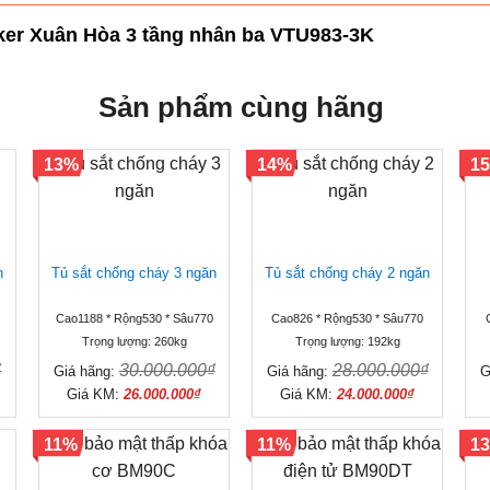
cker Xuân Hòa 3 tầng nhân ba VTU983-3K
Sản phẩm cùng hãng
13%
14%
1
n
Tủ sắt chống cháy 3 ngăn
Tủ sắt chống cháy 2 ngăn
Cao1188 * Rộng530 * Sâu770
Cao826 * Rộng530 * Sâu770
Trọng lượng: 260kg
Trọng lượng: 192kg
₫
30.000.000₫
28.000.000₫
Giá hãng:
Giá hãng:
G
Giá KM:
26.000.000₫
Giá KM:
24.000.000₫
11%
11%
1