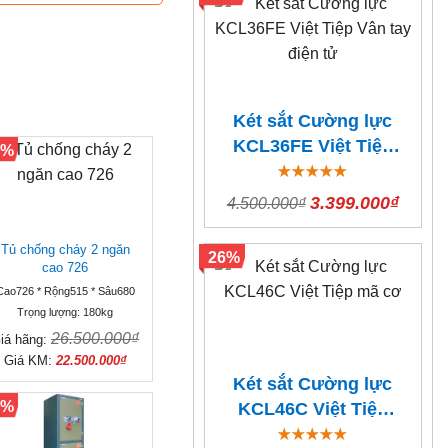
Két sắt Cường lực
KCL36FE Việt Tiệp
5%
Vân tay điện tử
3.399.000₫
4.500.000₫
Tủ chống cháy 2 ngăn
26%
cao 726
Cao726 * Rộng515 * Sâu680
Trọng lượng: 180kg
26.500.000₫
iá hãng:
Giá KM:
22.500.000₫
Két sắt Cường lực
3%
KCL46C Việt Tiệp
mã cơ