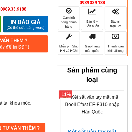
0989 339 188
:
0989.33.9188
Cam kết
IN BÁO GIÁ
Bán lẻ +
Bảo trì
hàng chính
Bán buôn
trọn đời
hãng
(Có thể sửa bằng word)
 VẤN THÊM ?
đây để lại SĐT)
Miễn phí Ship
Giao hàng
Thanh toán
HN và HCM
toàn quốc
khi hài lòng
Sản phẩm cùng
loại
11%
à tai khóa móc.
 TƯ VẤN THÊM ?
Két sắt vân tay mật