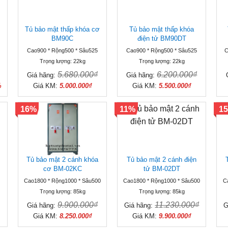
Tủ bảo mật thấp khóa cơ
Tủ bảo mật thấp khóa
BM90C
điện tử BM90DT
Cao900 * Rộng500 * Sâu525
Cao900 * Rộng500 * Sâu525
C
Trọng lượng: 22kg
Trọng lượng: 22kg
5.680.000₫
6.200.000₫
Giá hãng:
Giá hãng:
%
Giá KM:
5.000.000₫
Giá KM:
5.500.000₫
16%
11%
1
Tủ bảo mật 2 cánh khóa
Tủ bảo mật 2 cánh điện
cơ BM-02KC
tử BM-02DT
Cao1800 * Rộng1000 * Sâu500
Cao1800 * Rộng1000 * Sâu500
C
Trọng lượng: 85kg
Trọng lượng: 85kg
9.900.000₫
11.230.000₫
Giá hãng:
Giá hãng:
G
Giá KM:
8.250.000₫
Giá KM:
9.900.000₫