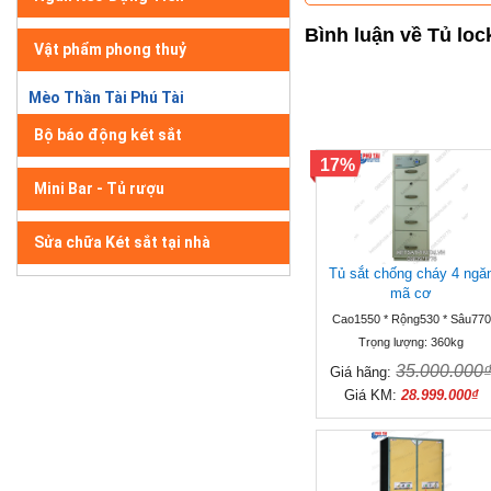
Bình luận về Tủ lo
Vật phẩm phong thuỷ
Mèo Thần Tài Phú Tài
Bộ báo động két sắt
17%
Mini Bar - Tủ rượu
Sửa chữa Két sắt tại nhà
Tủ sắt chống cháy 4 ngă
mã cơ
Cao1550 * Rộng530 * Sâu770
Trọng lượng: 360kg
35.000.000
Giá hãng:
Giá KM:
28.999.000₫