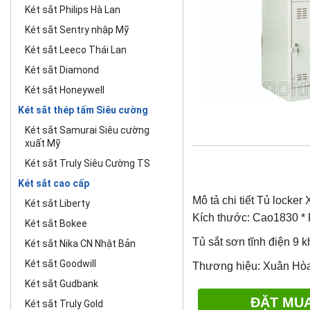
Két sắt Philips Hà Lan
Két sắt Sentry nhập Mỹ
Két sắt Leeco Thái Lan
Két sắt Diamond
Két sắt Honeywell
Két sắt thép tấm Siêu cường
Két sắt Samurai Siêu cường
xuất Mỹ
Két sắt Truly Siêu Cường TS
Két sắt cao cấp
Mô tả chi tiết Tủ lock
Két sắt Liberty
Kích thước: Cao1830 
Két sắt Bokee
Tủ sắt sơn tĩnh điện 9 
Két sắt Nika CN Nhật Bản
Két sắt Goodwill
Thương hiệu: Xuân Hòa
Két sắt Gudbank
ĐẶT MU
Két sắt Truly Gold