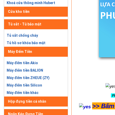
Khoá cửa thông minh Hubert
Cửa kho tiền
Tủ sắt - Tủ bảo mật
Tủ sắt chống cháy
Tủ hồ sơ khóa bảo mật
Máy Đếm Tiền
Máy đếm tiền Akio
Máy đếm tiền BALION
Máy đếm tiền ZHEUE (ZY)
Máy đếm tiền Silicon
Máy đếm tiền khác
P
Hộp đựng tiền cá nhân
>>
Bấm 
Ngăn Kéo Đựng Tiền