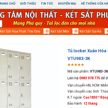
RANG CHỦ
GIỚI THIỆU
TIN TỨC
KHUYẾN MẠI
HỆ THỐNG CỬA H
Két Sắt Hòa Phát The One
Két Sắt Mini
Két Sắt Giá Rẻ
Tủ locker Xuân Hòa 
VTU983-3K
Mã sản phẩm:
VTU983-3
Liên hệ
0983 978 775
để đ
Vận chuyển HN, HCM:
Miễn
Vận chuyển các tỉnh:
Thỏa
K.T ngoài:
Cao1830 * Rộn
Bảo hành:
12 tháng