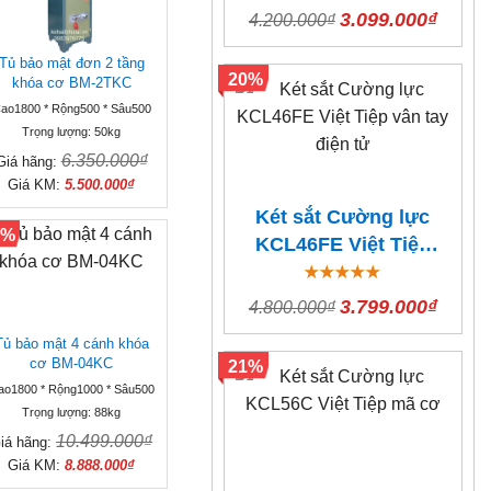
3.099.000₫
4.200.000₫
Tủ bảo mật đơn 2 tầng
20%
khóa cơ BM-2TKC
ao1800 * Rộng500 * Sâu500
Trọng lượng: 50kg
6.350.000₫
Giá hãng:
Giá KM:
5.500.000₫
Két sắt Cường lực
5%
KCL46FE Việt Tiệp
vân tay điện tử
3.799.000₫
4.800.000₫
Tủ bảo mật 4 cánh khóa
cơ BM-04KC
21%
ao1800 * Rộng1000 * Sâu500
Trọng lượng: 88kg
10.499.000₫
iá hãng:
Giá KM:
8.888.000₫