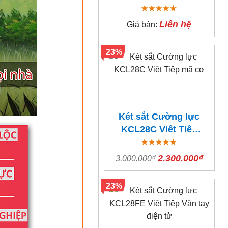
thả tiền
Liên hệ
Giá bán:
23%
Két sắt Cường lực
KCL28C Việt Tiệp
mã cơ
2.300.000₫
3.000.000₫
23%