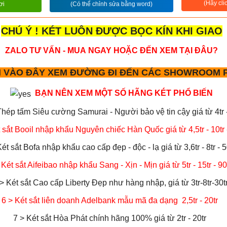
(Hãy cli
ơi
(Có thể chỉnh sửa bằng word)
CHÚ Ý ! KÉT LUÔN ĐƯỢC BỌC KÍN KHI GIAO
ZALO TƯ VẤN - MUA NGAY HOẶC ĐẾN XEM TẠI ĐÂU?
 VÀO ĐÂY XEM ĐƯỜNG ĐI ĐẾN CÁC SHOWROOM P
BẠN NÊN XEM MỘT SỐ HÃNG KÉT PHỔ BIẾN
Thép tấm Siêu cường Samurai - Người bảo vệ tin cậy giá từ 4tr - 
 sắt Booil nhập khẩu Nguyên chiếc Hàn Quốc giá từ 4,5tr - 10tr -
Két sắt Bofa nhập khẩu cao cấp đẹp - độc - lạ giá từ 3,6tr - 8tr - 5
 Két sắt Aifeibao nhập khẩu Sang - Xịn - Mịn giá từ 5tr - 15tr - 90
> Két sắt Cao cấp Liberty Đẹp như hàng nhập, giá từ 3tr-8tr-30t
6
> Két sắt liên doanh Adelbank mẫu mã đa dạng 2,5tr - 20tr
7 > Két sắt Hòa Phát chính hãng 100% giá từ 2tr - 20tr