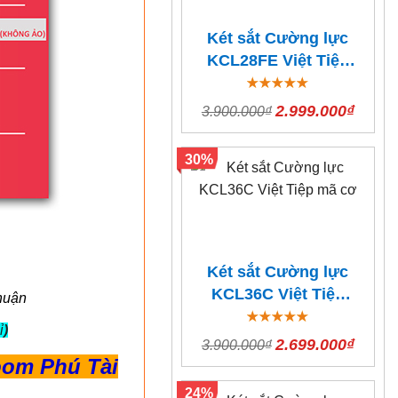
Két sắt Cường lực
KCL28FE Việt Tiệp
Vân tay điện tử
2.999.000₫
3.900.000₫
30%
Két sắt Cường lực
KCL36C Việt Tiệp
huận
mã cơ
ỉ
)
2.699.000₫
3.900.000₫
oom Phú Tài
24%