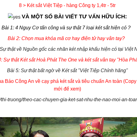
8 > Két sắt Việt Tiệp - hàng Công ty 1,4tr - 5tr
VÀ MỘT SỐ BÀI VIẾT TƯ VẤN HỮU ÍCH:
Bài 1: 4 Nguy Cơ tấn công và sự thật 7 loại két sắt hiện có ?
Bài 2: Chọn mua khóa mã cơ hay điện tử hay vân tay?
 Sự thật về Nguồn gốc các nhãn két nhập khẩu hiện có tại Việt
4: Sự thật Két sắt Hoà Phát The One và két sắt vân tay "Hòa Phá
Bài 5: Sự thật bất ngờ về Két sắt "Việt Tiệp Chính hãng"
a Báo Công An về cạy phá két sắt và tiêu chuẩn An toàn (Copy 
mới để xem)
thi-truong/theo-cac-chuyen-gia-ket-sat-nhu-the-nao-moi-an-to