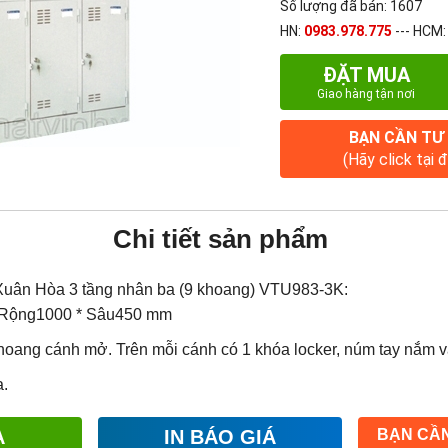
Số lượng đã bán: 1607
HN:
0983.978.775
--- HCM
ĐẶT MUA
Giao hàng tận nơi
BẠN CẦN TƯ
(Hãy click tại 
Chi tiết sản phẩm
er Xuân Hòa 3 tầng nhân ba (9 khoang) VTU983-3K:
* Rộng1000 * Sâu450 mm
khoang cánh mở. Trên mỗi cánh có 1 khóa locker, núm tay nắm v
.
A
IN BÁO GIÁ
BẠN CẦN