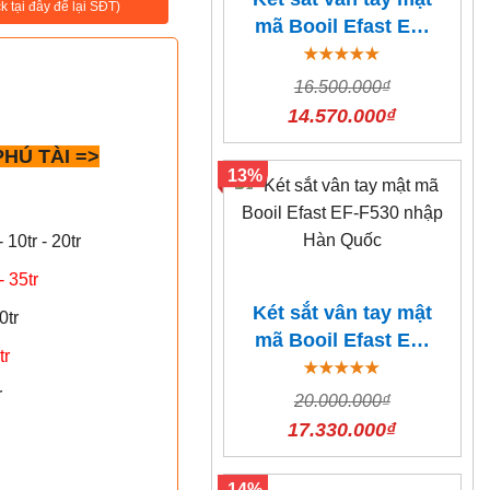
ck tại đây để lại SĐT)
mã Booil Efast EF-
F310 nhập Hàn
Quốc
16.500.000₫
14.570.000₫
HÚ TÀI =>
13%
10tr - 20tr
 35tr
Két sắt vân tay mật
0tr
mã Booil Efast EF-
tr
F530 nhập Hàn
Quốc
r
20.000.000₫
17.330.000₫
14%