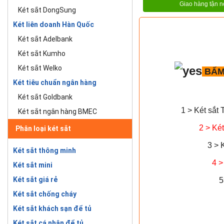
Giao hàng tận n
Két sắt DongSung
Két liên doanh Hàn Quốc
Két sắt Adelbank
Két sắt Kumho
Két sắt Welko
BẤM
Két tiêu chuẩn ngân hàng
Két sắt Goldbank
1 > Két sắt 
Két sắt ngân hàng BMEC
2 > Két
Phân loại két sắt
3 > 
Két sắt thông minh
4 >
Két sắt mini
Két sắt giá rẻ
5
Két sắt chống cháy
Két sắt khách sạn để tủ
Két sắt cá nhân để tủ