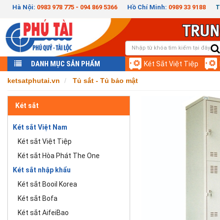
Hà Nội:
0983 978 775 - 094 869 5366
Hồ Chí Minh:
0989 33 9188
T
DANH MỤC SẢN PHẨM
Két Sắt Việt Tiệp
ketsatphutai.vn
Tủ sắt - Tủ bảo mật
Két sắt
Két sắt Việt Nam
Két sắt Việt Tiệp
Két sắt Hòa Phát The One
Két sắt nhập khẩu
Két sắt Booil Korea
Két sắt Bofa
Két sắt AifeiBao