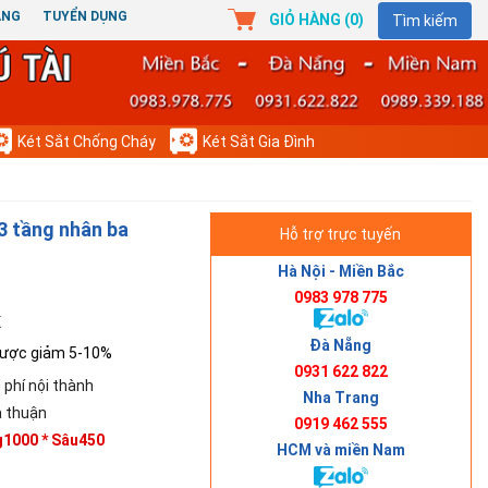
ÀNG
TUYỂN DỤNG
GIỎ HÀNG (
0
)
Tìm kiếm
Két Sắt Chống Cháy
Két Sắt Gia Đình
3 tầng nhân ba
Hỗ trợ trực tuyến
Hà Nội - Miền Bắc
0983 978 775
K
Đà Nẵng
ược giảm 5-10%
0931 622 822
 phí nội thành
Nha Trang
 thuận
0919 462 555
g1000 * Sâu450
HCM và miền Nam