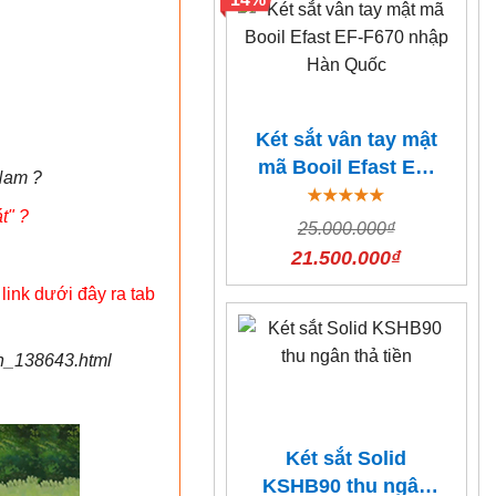
Két sắt vân tay mật
mã Booil Efast EF-
 Nam ?
F670 nhập Hàn
t" ?
Quốc
25.000.000₫
21.500.000₫
link dưới đây ra tab
an_138643.html
Két sắt Solid
KSHB90 thu ngân