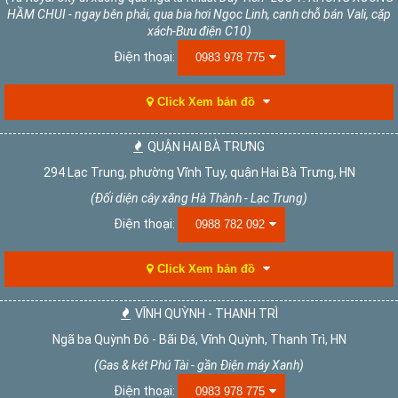
HẦM CHUI - ngay bên phải, qua bia hơi Ngọc Linh, cạnh chỗ bán Vali, cặp
xách-Bưu điện C10)
Điện thoại:
0983 978 775
Click Xem bản đồ
QUẬN HAI BÀ TRƯNG
294 Lạc Trung, phường Vĩnh Tuy, quận Hai Bà Trưng, HN
(Đối diện cây xăng Hà Thành - Lạc Trung)
Điện thoại:
0988 782 092
Click Xem bản đồ
VĨNH QUỲNH - THANH TRÌ
Ngã ba Quỳnh Đô - Bãi Đá, Vĩnh Quỳnh, Thanh Trì, HN
(Gas & két Phú Tài - gần Điện máy Xanh)
Điện thoại:
0983 978 775