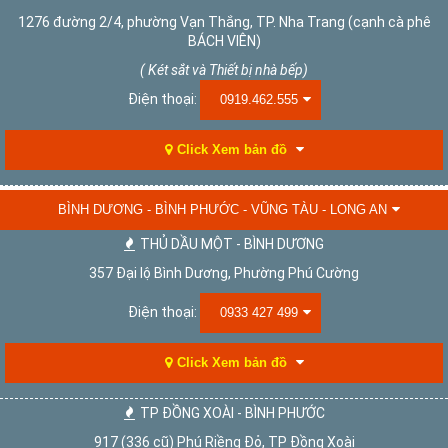
1276 đường 2/4, phường Vạn Thắng, TP. Nha Trang (cạnh cà phê
BÁCH VIÊN)
( Két sắt và Thiết bị nhà bếp)
Điện thoại:
0919.462.555
Click Xem bản đồ
BÌNH DƯƠNG - BÌNH PHƯỚC - VŨNG TÀU - LONG AN
THỦ DẦU MỘT - BÌNH DƯƠNG
357 Đại lộ Bình Dương, Phường Phú Cường
Điện thoại:
0933 427 499
Click Xem bản đồ
TP ĐỒNG XOÀI - BÌNH PHƯỚC
917 (336 cũ) Phú Riềng Đỏ, TP Đồng Xoài