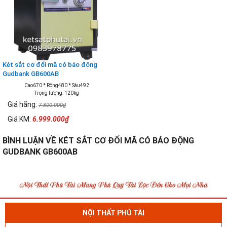
Két sắt cơ đổi mã có báo động
Gudbank GB600AB
Cao670 * Rộng480 * Sâu492
Trọng lượng: 120kg
Giá hãng:
7.800.000₫
Giá KM:
6.999.000₫
BÌNH LUẬN VỀ KÉT SẮT CƠ ĐỔI MÃ CÓ BÁO ĐỘNG
GUDBANK GB600AB
NỘI THẤT PHÚ TÀI