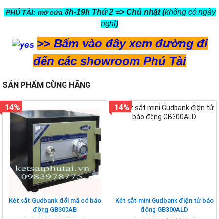
8h-19h Thứ 2 => Chủ nhật (
không có ngày
PHÚ TÀI: mở cửa
nghỉ
)
>>
Bấm vào đây xem đường đi
đến các showroom Phú Tài
SẢN PHẨM CÙNG HÃNG
14%
14%
Két sắt Gudbank đổi mã có báo
Két sắt mini Gudbank điện tử báo
động GB300AB
động GB300ALD