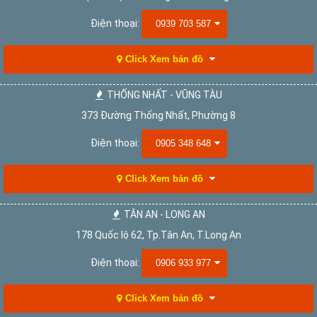
Điện thoại:
0939 703 587
Click Xem bản đồ
THỐNG NHẤT - VŨNG TÀU
373 Đường Thống Nhất, Phường 8
Điện thoại:
0905 348 648
Click Xem bản đồ
TÂN AN - LONG AN
178 Quốc lộ 62, Tp.Tân An, T.Long An
Điện thoại:
0906 933 977
Click Xem bản đồ