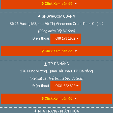
Click Xem bản đồ
SHOWROOM QUẬN 9
Số 26 Đường M3, khu Đô Thị Vinhomes Grand Park, Quận 9
(Cùng điểm Bếp Vũ Sơn)
Điện thoại:
098 173 1982
Click Xem bản đồ
TP. ĐÀ NẴNG
276 Hùng Vương, Quận Hải Châu, TP. Đà Nẵng
( Két sắt và Thiết bị nhà bếp Vũ Sơn)
Điện thoại:
0931 622 822
Click Xem bản đồ
NHA TRANG - KHÁNH HÒA