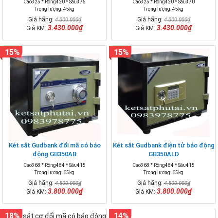
Cao325 * Rộng420 * Sâu375
Cao325 * Rộng420 * Sâu370
Trọng lượng: 45kg
Trọng lượng: 45kg
Giá hãng:
Giá hãng:
4.000.000₫
4.000.000₫
3.430.000₫
3.430.000₫
Giá KM:
Giá KM:
15%
15%
Két sắt Gudbank đổi mã có báo
Két sắt Gudbank điện tử báo động
động GB350AB
GB350ALD
Cao368 * Rộng484 * Sâu415
Cao368 * Rộng484 * Sâu415
Trọng lượng: 65kg
Trọng lượng: 65kg
Giá hãng:
Giá hãng:
4.500.000₫
4.500.000₫
3.800.000₫
3.800.000₫
Giá KM:
Giá KM:
18%
14%