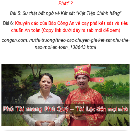
Phát" ?
Bài 5: Sự thật bất ngờ về Két sắt "Việt Tiệp Chính hãng"
Bài 6:
Khuyến cáo của Báo Công An về cạy phá két sắt và tiêu
chuẩn An toàn (Copy link dưới đây ra tab mới để xem)
congan.com.vn/thi-truong/theo-cac-chuyen-gia-ket-sat-nhu-the-
nao-moi-an-toan_138643.html