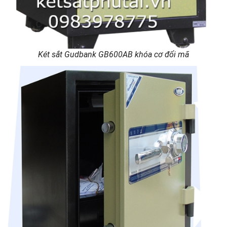
Két sắt Gudbank GB600AB khóa cơ đổi mã