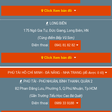
Click Xem bản đồ
LONG BIÊN
175 Ngô Gia Tự, Đức Giang, Long Biên, HN
(Cùng điểm Bếp Vũ Sơn)
Điện thoại:
0941 81 82 82
Click Xem bản đồ
PHÚ TÀI HỒ CHÍ MINH - ĐÀ NẴNG - NHA TRANG (đỗ được ô tô)
PHÚ TÀI - PHÚ NHUẬN, BÌNH THẠNH, QUẬN 2
82 Phan Đăng Lưu, Phường 5, Q.Phú Nhuận, Tp.HCM
(Gần Trường Tiểu Học Cao Bá Quát)
Điện thoại:
0989 33 9188