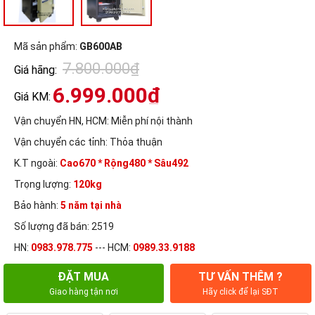
Mã sản phẩm:
GB600AB
7.800.000₫
Giá hãng:
6.999.000₫
Giá KM:
Vận chuyển HN, HCM:
Miễn phí nội thành
Vận chuyển các tỉnh:
Thỏa thuận
K.T ngoài:
Cao670 * Rộng480 * Sâu492
Trọng lượng:
120kg
Bảo hành:
5 năm tại nhà
Số lượng đã bán: 2519
HN:
0983.978.775
--- HCM:
0989.33.9188
ĐẶT MUA
TƯ VẤN THÊM ?
Giao hàng tận nơi
Hãy click để lại SĐT