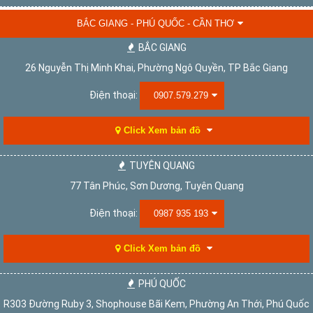
BẮC GIANG - PHÚ QUỐC - CẦN THƠ
BẮC GIANG
26 Nguyễn Thị Minh Khai, Phường Ngô Quyền, TP Bắc Giang
Điện thoại:
0907.579.279
Click Xem bản đồ
TUYÊN QUANG
77 Tân Phúc, Sơn Dương, Tuyên Quang
Điện thoại:
0987 935 193
Click Xem bản đồ
PHÚ QUỐC
R303 Đường Ruby 3, Shophouse Bãi Kem, Phường An Thới, Phú Quốc