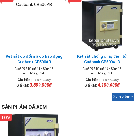
Két sắt cơ đổi mã có báo động
Két sắt chống cháy điện tử
Gudbank GB500AB
Gudbank GB500ALD
Cao509 * Rộng341 * Sâu415
Cao509 * Rộng343 * Sâu415
Trọng lượng: 65kg
Trọng lượng: 65kg
Giá hãng:
Giá hãng:
4.800.000₫
4.800.000₫
3.899.000₫
4.100.000₫
Giá KM:
Giá KM:
Xem thêm
SẢN PHẨM ĐÃ XEM
10%