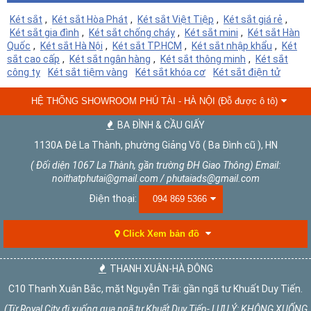
Két sắt
,
Két sắt Hòa Phát
,
Két sắt Việt Tiệp
,
Két sắt giá rẻ
,
Két sắt gia đình
,
Két sắt chống cháy
,
Két sắt mini
,
Két sắt Hàn
Quốc
,
Két sắt Hà Nội
,
Két sắt TP.HCM
,
Két sắt nhập khẩu
,
Két
sắt cao cấp
,
Két sắt ngân hàng
,
Két sắt thông minh
,
Két sắt
công ty
Két sắt tiệm vàng
Két sắt khóa cơ
Két sắt điện tử
HỆ THỐNG SHOWROOM PHÚ TÀI - HÀ NỘI (Đỗ được ô tô)
BA ĐÌNH & CẦU GIẤY
1130A Đê La Thành, phường Giảng Võ ( Ba Đình cũ ), HN
( Đối diện 1067 La Thành, gần trường ĐH Giao Thông) Email:
noithatphutai@gmail.com / phutaiads@gmail.com
Điện thoại:
094 869 5366
Click Xem bản đồ
THANH XUÂN-HÀ ĐÔNG
C10 Thanh Xuân Bắc, mặt Nguyễn Trãi: gần ngã tư Khuất Duy Tiến.
(Từ Royal City đi xuống qua ngã tư Khuất Duy Tiến- LƯU Ý: KHÔNG XUỐNG