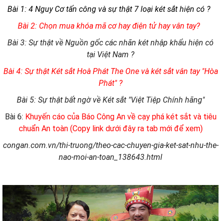
Bài 1: 4 Nguy Cơ tấn công và sự thật 7 loại két sắt hiện có ?
Bài 2: Chọn mua khóa mã cơ hay điện tử hay vân tay?
Bài 3: Sự thật về Nguồn gốc các nhãn két nhập khẩu hiện có
tại Việt Nam ?
Bài 4: Sự thật Két sắt Hoà Phát The One và két sắt vân tay "Hòa
Phát" ?
Bài 5: Sự thật bất ngờ về Két sắt "Việt Tiệp Chính hãng"
Bài 6:
Khuyến cáo của Báo Công An về cạy phá két sắt và tiêu
chuẩn An toàn (Copy link dưới đây ra tab mới để xem)
congan.com.vn/thi-truong/theo-cac-chuyen-gia-ket-sat-nhu-the-
nao-moi-an-toan_138643.html