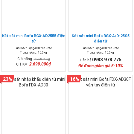
Két sắt mini Bofa BGX-AD2555 điện
Két sắt mini Bofa BGX-A/D-25S5
tử
điện tử
Cao255 * Rộng360 * Sâu255
Cao255 * Rộng360 * Sâu255
Trọng lượng: 10,5kg
Trọng lượng: 10,5kg
Giá hãng:
0983 978 775
3.950.000₫
Liên hệ
2.699.000₫
Giá KM:
Để được giảm giá 5-10%
23%
16%