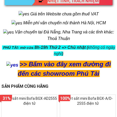
Giá trên Website chưa gồm thuế VAT
Miễn phí vận chuyển nội thành Hà Nội, HCM
Vận chuyển tại Đà Nẵng, Nha Trang và các tỉnh khác:
Thoả Thuận
8h-19h Thứ 2 => Chủ nhật (
không có ngày
PHÚ TÀI: mở cửa
nghỉ
)
>>
Bấm vào đây xem đường đi
đến các showroom Phú Tài
SẢN PHẨM CÙNG HÃNG
31%
100%