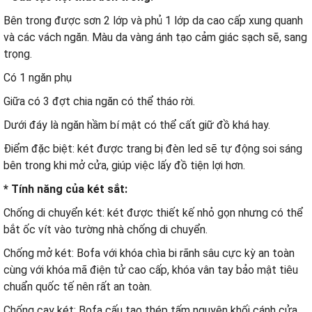
Bên trong được sơn 2 lớp và phủ 1 lớp da cao cấp xung quanh
và các vách ngăn. Màu da vàng ánh tạo cảm giác sạch sẽ, sang
trọng.
Có 1 ngăn phụ
Giữa có 3 đợt chia ngăn có thể tháo rời.
Dưới đáy là ngăn hầm bí mật có thể cất giữ đồ khá hay.
Điểm đặc biệt: két được trang bị đèn led sẽ tự động soi sáng
bên trong khi mở cửa, giúp việc lấy đồ tiện lợi hơn.
* Tính năng của két sắt:
Chống di chuyển két: két được thiết kế nhỏ gọn nhưng có thể
bắt ốc vít vào tường nhà chống di chuyển.
Chống mở két: Bofa với khóa chìa bi rãnh sâu cực kỳ an toàn
cùng với khóa mã điện tử cao cấp, khóa vân tay bảo mật tiêu
chuẩn quốc tế nên rất an toàn.
Chống cạy két: Bofa cấu tạo thép tấm nguyên khối cánh cửa