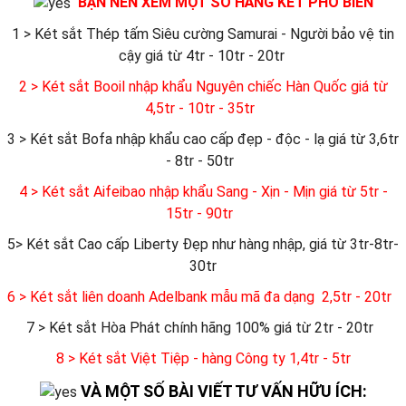
BẠN NÊN XEM MỘT SỐ HÃNG KÉT PHỔ BIẾN
1 > Két sắt Thép tấm Siêu cường Samurai - Người bảo vệ tin
cậy giá từ 4tr - 10tr - 20tr
2 > Két sắt Booil nhập khẩu Nguyên chiếc Hàn Quốc giá từ
4,5tr - 10tr - 35tr
3 > Két sắt Bofa nhập khẩu cao cấp đẹp - độc - lạ giá từ 3,6tr
- 8tr - 50tr
4 > Két sắt Aifeibao nhập khẩu Sang - Xịn - Mịn giá từ 5tr -
15tr - 90tr
5> Két sắt Cao cấp Liberty Đẹp như hàng nhập, giá từ 3tr-8tr-
30tr
6
> Két sắt liên doanh Adelbank mẫu mã đa dạng 2,5tr - 20tr
7 > Két sắt Hòa Phát chính hãng 100% giá từ 2tr - 20tr
8 > Két sắt Việt Tiệp - hàng Công ty 1,4tr - 5tr
VÀ MỘT SỐ BÀI VIẾT TƯ VẤN HỮU ÍCH: