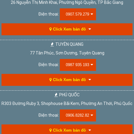
26 Nguyễn Thị Minh Khai, Phường Ngô Quyền, TP Bắc Giang
Điện thoại:
0907.579.279
Click Xem bản đồ
TUYÊN QUANG
77 Tân Phúc, Sơn Dương, Tuyên Quang
Điện thoại:
0987 935 193
Click Xem bản đồ
PHÚ QUỐC
R303 Đường Ruby 3, Shophouse Bãi Kem, Phường An Thới, Phú Quốc
Điện thoại:
0906.8282.82
Click Xem bản đồ