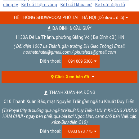
công ty
Két sắt tiệm vàng
Két sắt khóa cơ
Két sắt điện tử
HỆ THỐNG SHOWROOM PHÚ TÀI - HÀ NỘI (Đỗ được ô tô)
BA ĐÌNH & CẦU GIẤY
1130A Đê La Thành, phường Giảng Võ ( Ba Đình cũ ), HN
( Đối diện 1067 La Thành, gần trường ĐH Giao Thông) Email:
noithatphutai@gmail.com / phutaiads@gmail.com
Điện thoại:
094 869 5366
Click Xem bản đồ
THANH XUÂN-HÀ ĐÔNG
C10 Thanh Xuân Bắc, mặt Nguyễn Trãi: gần ngã tư Khuất Duy Tiến.
(Từ Royal City đi xuống qua ngã tư Khuất Duy Tiến- LƯU Ý: KHÔNG XUỐNG
HẦM CHUI - ngay bên phải, qua bia hơi Ngọc Linh, cạnh chỗ bán Vali, cặp
xách-Bưu điện C10)
Điện thoại:
0983 978 775