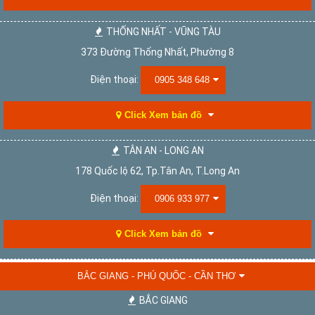
THỐNG NHẤT - VŨNG TÀU
373 Đường Thống Nhất, Phường 8
Điện thoại:
0905 348 648
Click Xem bản đồ
TÂN AN - LONG AN
178 Quốc lộ 62, Tp.Tân An, T.Long An
Điện thoại:
0906 933 977
Click Xem bản đồ
BẮC GIANG - PHÚ QUỐC - CẦN THƠ
BẮC GIANG