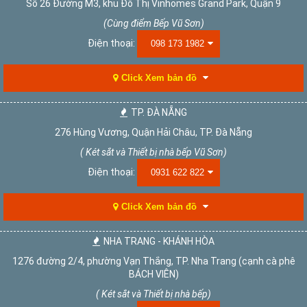
Số 26 Đường M3, khu Đô Thị Vinhomes Grand Park, Quận 9
(Cùng điểm Bếp Vũ Sơn)
Điện thoại:
098 173 1982
Click Xem bản đồ
TP. ĐÀ NẴNG
276 Hùng Vương, Quận Hải Châu, TP. Đà Nẵng
( Két sắt và Thiết bị nhà bếp Vũ Sơn)
Điện thoại:
0931 622 822
Click Xem bản đồ
NHA TRANG - KHÁNH HÒA
1276 đường 2/4, phường Vạn Thắng, TP. Nha Trang (cạnh cà phê
BÁCH VIÊN)
( Két sắt và Thiết bị nhà bếp)