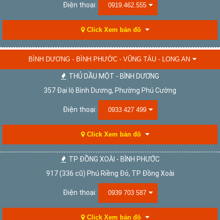
Điện thoại:
0919.462.555
Click Xem bản đồ
BÌNH DƯƠNG - BÌNH PHƯỚC - VŨNG TÀU - LONG AN
THỦ DẦU MỘT - BÌNH DƯƠNG
357 Đại lộ Bình Dương, Phường Phú Cường
Điện thoại:
0933 427 499
Click Xem bản đồ
TP ĐỒNG XOÀI - BÌNH PHƯỚC
917 (336 cũ) Phú Riềng Đỏ, TP Đồng Xoài
Điện thoại:
0939 703 587
Click Xem bản đồ