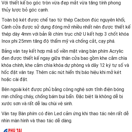
Với thiết kế bo góc tròn vừa đẹp mắt vừa tăng tính phong
thủy lược bỏ góc cạnh.
Toàn bộ két được chế tạo từ thép Cacbon đúc nguyên khối,
Cánh cửa được sử dụng đóng mở nhiều nhất nên được thiết kế
thép dày 4mm với bản lề chìm trục chữ U kết hợp 3 chốt khóa
Inox phi 25mm tăng độ thẩm mỹ và chống cắt, cạy phá.
Bảng vân tay kết hợp mã số viền mặt vàng bàn phím Acrylic
đen được thiết kế ngay giữa thân cửa bao gồm khe cắm chìa
khóa chính, khe cắm chìa khóa dự phòng và dãy 12 ký tự số và
hốc đặt vân tay. Thêm các nút hiển thị báo hiệu khi mở két
hoặc cài đặt.
Bên ngoài két được phủ bằng công nghệ sơn tĩnh điện bóng
mịn chống cháy, chống bám bụi bẩn. Đặc biệt là không dễ bị
xước sơn và rất dễ lau chùi vệ sinh.
Vân tay Bàn phím có đèn Led cảm ứng khi thao tác nên rất dễ
nhìn màn hình và thao tác dễ dàng.