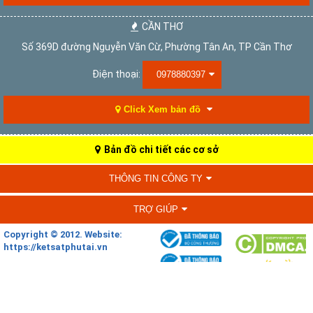
CẦN THƠ
Số 369D đường Nguyễn Văn Cừ, Phường Tân An, TP Cần Thơ
Điện thoại:
0978880397
Click Xem bản đồ
Bản đồ chi tiết các cơ sở
THÔNG TIN CÔNG TY
TRỢ GIÚP
Copyright © 2012. Website:
https://ketsatphutai.vn