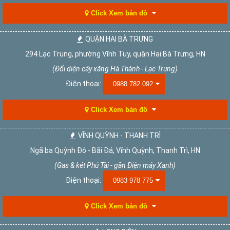
Click Xem bản đồ
QUẬN HAI BÀ TRƯNG
294 Lạc Trung, phường Vĩnh Tuy, quận Hai Bà Trưng, HN
(Đối diện cây xăng Hà Thành - Lạc Trung)
Điện thoại:
0988 782 092
Click Xem bản đồ
VĨNH QUỲNH - THANH TRÌ
Ngã ba Quỳnh Đô - Bãi Đá, Vĩnh Quỳnh, Thanh Trì, HN
(Gas & két Phú Tài - gần Điện máy Xanh)
Điện thoại:
0983 978 775
Click Xem bản đồ