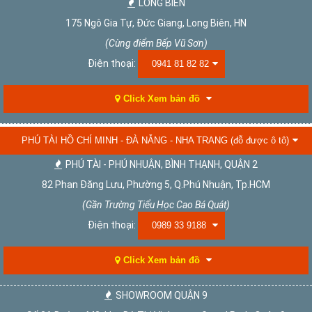
LONG BIÊN
175 Ngô Gia Tự, Đức Giang, Long Biên, HN
(Cùng điểm Bếp Vũ Sơn)
Điện thoại:
0941 81 82 82
Click Xem bản đồ
PHÚ TÀI HỒ CHÍ MINH - ĐÀ NẴNG - NHA TRANG (đỗ được ô tô)
PHÚ TÀI - PHÚ NHUẬN, BÌNH THẠNH, QUẬN 2
82 Phan Đăng Lưu, Phường 5, Q.Phú Nhuận, Tp.HCM
(Gần Trường Tiểu Học Cao Bá Quát)
Điện thoại:
0989 33 9188
Click Xem bản đồ
SHOWROOM QUẬN 9