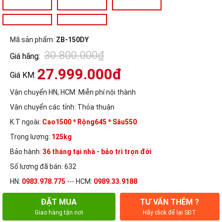
Mã sản phẩm:
ZB-150DY
30.800.000₫
Giá hãng:
27.999.000₫
Giá KM:
Vận chuyển HN, HCM:
Miễn phí nội thành
Vận chuyển các tỉnh:
Thỏa thuận
K.T ngoài:
Cao1500 * Rộng645 * Sâu550
Trọng lượng:
125kg
Bảo hành:
36 tháng tại nhà - bảo trì trọn đời
Số lượng đã bán: 632
HN:
0983.978.775
--- HCM:
0989.33.9188
ĐẶT MUA
TƯ VẤN THÊM ?
Giao hàng tận nơi
Hãy click để lại SĐT