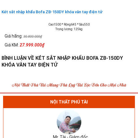
Két sắt nhập khẩu Bofa ZB-150DY khóa vân tay điện tử
Cao1500 * Rộng645 * Sâu550
Trọng lượng: 125kg
Giá hãng:
30.800.000₫
Giá KM:
27.999.000₫
BÌNH LUẬN VỀ KÉT SẮT NHẬP KHẨU BOFA ZB-150DY
KHÓA VÂN TAY ĐIỆN TỬ
NỘI THẤT PHÚ TÀI
Mr. Tài - Giám đốc