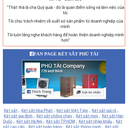
"Thật thà là cha Quỷ quái - đó là quan điểm sống và làm việc của
tôi.
Tôi chịu trách nhiệm về xuất xứ sản phẩm từ doanh nghiệp của
mình.
Tôi luôn lắng nghe khách hàng để hoàn thiện doanh nghiệp mình
hơn"
FAN PAGE KÉT SẮT PHÚ TÀI
Két sắt
,
Két sắt Hòa Phát
,
Két sắt Việt Tiệp
,
Két sắt giá rẻ
,
Két sắt gia đình
,
Két sắt chống cháy
,
Két sắt mini
,
Két sắt Hàn
Quốc
,
Két sắt Hà Nội
,
Két sắt TP.HCM
,
Két sắt nhập khẩu
,
Két
sắt cao cấp
,
Két sắt ngân hàng
,
Két sắt thông minh
,
Két sắt