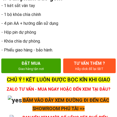
- 1 két sắt vân tay
- 1 bộ khóa chìa chính
- 4 pin AA + hướng dẫn sử dụng
- Hộp pin dự phòng
- Khóa chìa dự phòng.
- Phiếu giao hàng - bảo hành.
ĐẶT MUA
TƯ VẤN THÊM ?
Giao hàng tận nơi
Hãy click để lại SĐT
CHÚ Ý ! KÉT LUÔN ĐƯỢC BỌC KÍN KHI GIAO
ZALO TƯ VẤN - MUA NGAY HOẶC ĐẾN XEM TẠI ĐÂU?
BẤM VÀO ĐÂY XEM ĐƯỜNG ĐI ĐẾN CÁC
SHOWROOM PHÚ TÀI =>