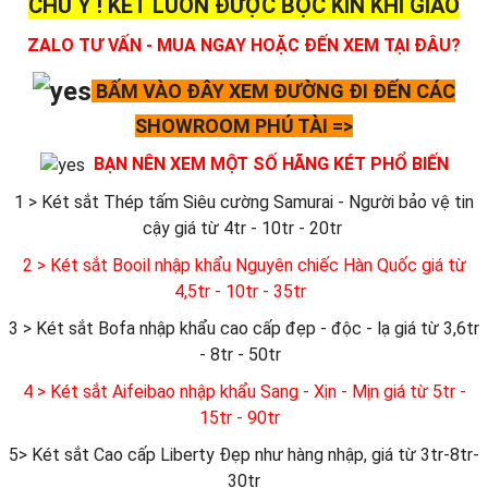
CHÚ Ý ! KÉT LUÔN ĐƯỢC BỌC KÍN KHI GIAO
ZALO TƯ VẤN - MUA NGAY HOẶC ĐẾN XEM TẠI ĐÂU?
BẤM VÀO ĐÂY XEM ĐƯỜNG ĐI ĐẾN CÁC
SHOWROOM PHÚ TÀI =>
BẠN NÊN XEM MỘT SỐ HÃNG KÉT PHỔ BIẾN
1 > Két sắt Thép tấm Siêu cường Samurai - Người bảo vệ tin
cậy giá từ 4tr - 10tr - 20tr
2 > Két sắt Booil nhập khẩu Nguyên chiếc Hàn Quốc giá từ
4,5tr - 10tr - 35tr
3 > Két sắt Bofa nhập khẩu cao cấp đẹp - độc - lạ giá từ 3,6tr
- 8tr - 50tr
4 > Két sắt Aifeibao nhập khẩu Sang - Xịn - Mịn giá từ 5tr -
15tr - 90tr
5> Két sắt Cao cấp Liberty Đẹp như hàng nhập, giá từ 3tr-8tr-
30tr