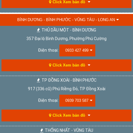
Click Xem bản đồ
BÌNH DƯƠNG - BÌNH PHƯỚC - VŨNG TÀU - LONG AN
THỦ DẦU MỘT - BÌNH DƯƠNG
357 Đại lộ Bình Dương, Phường Phú Cường
Điện thoại:
0933 427 499
Click Xem bản đồ
TP ĐỒNG XOÀI - BÌNH PHƯỚC
917 (336 cũ) Phú Riềng Đỏ, TP Đồng Xoài
Điện thoại:
0939 703 587
Click Xem bản đồ
THỐNG NHẤT - VŨNG TÀU