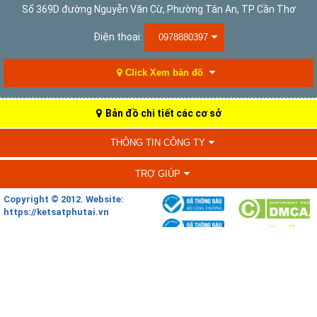
Số 369D đường Nguyễn Văn Cừ, Phường Tân An, TP Cần Thơ
Điện thoại:
0978880397
Click Xem bản đồ
Bản đồ chi tiết các cơ sở
THÔNG TIN CÔNG TY
TRỢ GIÚP
Copyright © 2012. Website:
https://ketsatphutai.vn