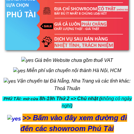
Giá trên Website chưa gồm thuế VAT
Miễn phí vận chuyển nội thành Hà Nội, HCM
Vận chuyển tại Đà Nẵng, Nha Trang và các tỉnh khác:
Thoả Thuận
8h-19h Thứ 2 => Chủ nhật (
không có ngày
PHÚ TÀI: mở cửa
nghỉ
)
>>
Bấm vào đây xem đường đi
đến các showroom Phú Tài