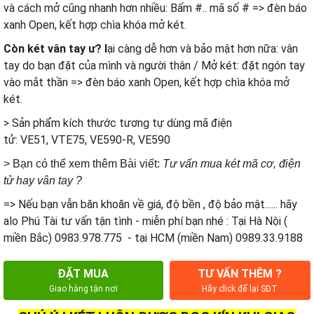
và cách mở cũng nhanh hơn nhiều: Bấm #.. mã số # => đèn báo
xanh Open, kết hợp chìa khóa mở két.
Còn két vân tay ư? l
ại càng dễ hơn và bảo mật hơn nữa: vân
tay do bạn đặt của mình và người thân / Mở két: đặt ngón tay
vào mắt thần => đèn báo xanh Open, kết hợp chìa khóa mở
két.
> Sản phẩm kích thước tương tự dùng mã điện
tử:
VE51
,
VTE75
,
VE590-R
,
VE590
>
Bạn có thể xem thêm Bài viết:
Tư vấn mua két mã cơ, điện
tử hay vân tay ?
=> Nếu bạn vẫn băn khoăn về giá, độ bền , độ bảo mật...... hãy
alo Phú Tài tư vấn tận tình - miễn phí bạn nhé : Tại Hà Nội (
miền Bắc) 0983.978.775 - tại HCM (miền Nam) 0989.33.9188
ĐẶT MUA
TƯ VẤN THÊM ?
Giao hàng tận nơi
Hãy click để lại SĐT