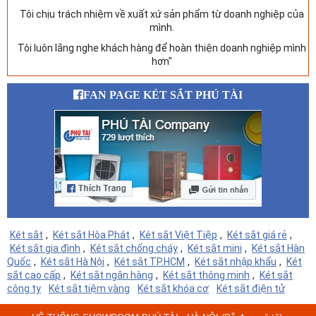
Tôi chịu trách nhiệm về xuất xứ sản phẩm từ doanh nghiệp của
mình.
Tôi luôn lắng nghe khách hàng để hoàn thiện doanh nghiệp mình
hơn"
FAN PAGE KÉT SẮT PHÚ TÀI
Két sắt
,
Két sắt Hòa Phát
,
Két sắt Việt Tiệp
,
Két sắt giá rẻ
,
Két sắt gia đình
,
Két sắt chống cháy
,
Két sắt mini
,
Két sắt Hàn
Quốc
,
Két sắt Hà Nội
,
Két sắt TP.HCM
,
Két sắt nhập khẩu
,
Két
sắt cao cấp
,
Két sắt ngân hàng
,
Két sắt thông minh
,
Két sắt
công ty
Két sắt tiệm vàng
Két sắt khóa cơ
Két sắt điện tử