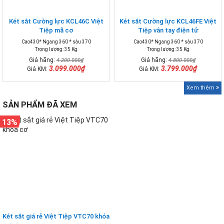
Két sắt Cường lực KCL46C Việt
Két sắt Cường lực KCL46FE Việt
Tiệp mã cơ
Tiệp vân tay điện tử
Cao430* Ngang 360 * sâu 370
Cao430* Ngang 360 * sâu 370
Trọng lượng: 35 Kg
Trọng lượng: 35 Kg
Giá hãng:
Giá hãng:
4.200.000₫
4.800.000₫
3.099.000₫
3.799.000₫
Giá KM:
Giá KM:
Xem thêm
SẢN PHẨM ĐÃ XEM
13%
Két sắt giá rẻ Việt Tiệp VTC70 khóa