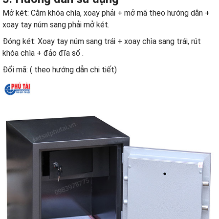
Mở két: Cắm khóa chìa, xoay phải + mở mã theo hướng dẫn +
xoay tay núm sang phải mở két.
Đóng két: Xoay tay núm sang trái + xoay chìa sang trái, rút
khóa chìa + đảo đĩa số .
Đổi mã: ( theo hướng dẫn chi tiết)