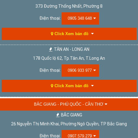
373 Đường Thống Nhất, Phường 8
Điện thoại:
0905 348 648
Click Xem bản đồ
TÂN AN - LONG AN
178 Quốc lộ 62, Tp.Tân An, T.Long An
Điện thoại:
0906 933 977
Click Xem bản đồ
BẮC GIANG - PHÚ QUỐC - CẦN THƠ
BẮC GIANG
26 Nguyễn Thị Minh Khai, Phường Ngô Quyền, TP Bắc Giang
Điện thoại:
0907.579.279