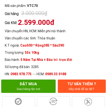
Mã sản phẩm:
VTC70
3.000.000₫
Giá hãng:
2.599.000₫
Giá KM:
Vận chuyển HN, HCM:
Miễn phí nội thành
Vận chuyển các tỉnh:
Thỏa thuận
K.T ngoài:
Cao500 * Rộng385 * Sâu390
Trọng lượng:
55± 10kg
Bảo hành:
5 Năm Tại Nhà + Bảo trì: trọn đời
Số lượng đã bán: 3285
HN:
0983.978.775
--- HCM:
0989.33.9188
ĐẶT MUA
TƯ VẤN THÊM ?
Giao hàng tận nơi
Hãy click để lại SĐT