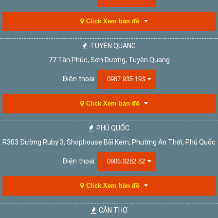
Click Xem bản đồ
TUYÊN QUANG
77 Tân Phúc, Sơn Dương, Tuyên Quang
Điện thoại:
0987 935 193
Click Xem bản đồ
PHÚ QUỐC
R303 Đường Ruby 3, Shophouse Bãi Kem, Phường An Thới, Phú Quốc
Điện thoại:
0906.8282.82
Click Xem bản đồ
CẦN THƠ