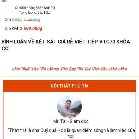
cơ
Cao500 * Rộng385 * Sâu390
Trọng lượng: 55± 10kg
Giá hãng:
3.000.000₫
Giá KM:
2.599.000₫
BÌNH LUẬN VỀ KÉT SẮT GIÁ RẺ VIỆT TIỆP VTC70 KHÓA
CƠ
NỘI THẤT PHÚ TÀI
Mr. Tài - Giám đốc
"Thật thà là cha Quỷ quái - đó là quan điểm sống và làm việc của
tôi.