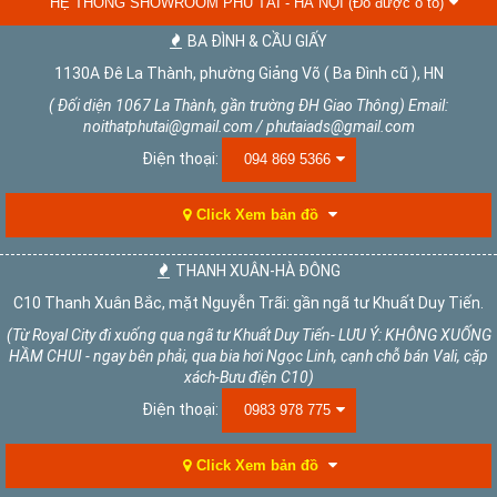
HỆ THỐNG SHOWROOM PHÚ TÀI - HÀ NỘI (Đỗ được ô tô)
BA ĐÌNH & CẦU GIẤY
1130A Đê La Thành, phường Giảng Võ ( Ba Đình cũ ), HN
( Đối diện 1067 La Thành, gần trường ĐH Giao Thông) Email:
noithatphutai@gmail.com / phutaiads@gmail.com
Điện thoại:
094 869 5366
Click Xem bản đồ
THANH XUÂN-HÀ ĐÔNG
C10 Thanh Xuân Bắc, mặt Nguyễn Trãi: gần ngã tư Khuất Duy Tiến.
(Từ Royal City đi xuống qua ngã tư Khuất Duy Tiến- LƯU Ý: KHÔNG XUỐNG
HẦM CHUI - ngay bên phải, qua bia hơi Ngọc Linh, cạnh chỗ bán Vali, cặp
xách-Bưu điện C10)
Điện thoại:
0983 978 775
Click Xem bản đồ