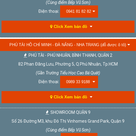
(Cùng điểm Bếp Vũ Sơn)
Điện thoại:
0941 81 82 82
Click Xem bản đồ
PHÚ TÀI HỒ CHÍ MINH - ĐÀ NẴNG - NHA TRANG (đỗ được ô tô)
PHÚ TÀI - PHÚ NHUẬN, BÌNH THẠNH, QUẬN 2
82 Phan Đăng Lưu, Phường 5, Q.Phú Nhuận, Tp.HCM
(Gần Trường Tiểu Học Cao Bá Quát)
Điện thoại:
0989 33 9188
Click Xem bản đồ
SHOWROOM QUẬN 9
Số 26 Đường M3, khu Đô Thị Vinhomes Grand Park, Quận 9
(Cùng điểm Bếp Vũ Sơn)