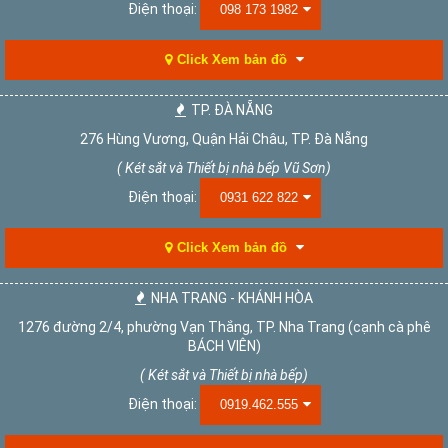
Điện thoại:
098 173 1982
Click Xem bản đồ
TP. ĐÀ NẴNG
276 Hùng Vương, Quận Hải Châu, TP. Đà Nẵng
( Két sắt và Thiết bị nhà bếp Vũ Sơn)
Điện thoại:
0931 622 822
Click Xem bản đồ
NHA TRANG - KHÁNH HÒA
1276 đường 2/4, phường Vạn Thắng, TP. Nha Trang (cạnh cà phê
BÁCH VIÊN)
( Két sắt và Thiết bị nhà bếp)
Điện thoại:
0919.462.555