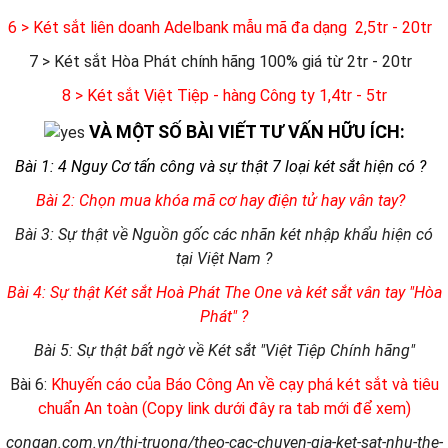
6
> Két sắt liên doanh Adelbank mẫu mã đa dạng 2,5tr - 20tr
7 > Két sắt Hòa Phát chính hãng 100% giá từ 2tr - 20tr
8 > Két sắt Việt Tiệp - hàng Công ty 1,4tr - 5tr
VÀ MỘT SỐ BÀI VIẾT TƯ VẤN HỮU ÍCH:
Bài 1: 4 Nguy Cơ tấn công và sự thật 7 loại két sắt hiện có ?
Bài 2: Chọn mua khóa mã cơ hay điện tử hay vân tay?
Bài 3: Sự thật về Nguồn gốc các nhãn két nhập khẩu hiện có
tại Việt Nam ?
Bài 4: Sự thật Két sắt Hoà Phát The One và két sắt vân tay "Hòa
Phát" ?
Bài 5: Sự thật bất ngờ về Két sắt "Việt Tiệp Chính hãng"
Bài 6:
Khuyến cáo của Báo Công An về cạy phá két sắt và tiêu
chuẩn An toàn (Copy link dưới đây ra tab mới để xem)
congan.com.vn/thi-truong/theo-cac-chuyen-gia-ket-sat-nhu-the-