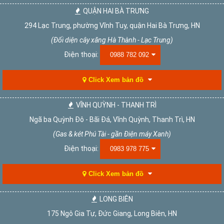
QUẬN HAI BÀ TRƯNG
294 Lạc Trung, phường Vĩnh Tuy, quận Hai Bà Trưng, HN
(Đối diện cây xăng Hà Thành - Lạc Trung)
Điện thoại:
0988 782 092
Click Xem bản đồ
VĨNH QUỲNH - THANH TRÌ
Ngã ba Quỳnh Đô - Bãi Đá, Vĩnh Quỳnh, Thanh Trì, HN
(Gas & két Phú Tài - gần Điện máy Xanh)
Điện thoại:
0983 978 775
Click Xem bản đồ
LONG BIÊN
175 Ngô Gia Tự, Đức Giang, Long Biên, HN