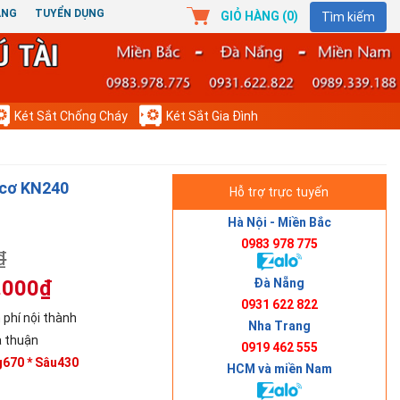
ÀNG
TUYỂN DỤNG
GIỎ HÀNG (
0
)
Tìm kiếm
Két Sắt Chống Cháy
Két Sắt Gia Đình
 cơ KN240
Hỗ trợ trực tuyến
Hà Nội - Miền Bắc
0983 978 775
₫
Đà Nẵng
.000₫
0931 622 822
 phí nội thành
Nha Trang
 thuận
0919 462 555
g670 * Sâu430
HCM và miền Nam