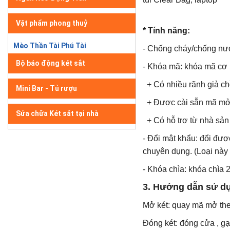
Vật phẩm phong thuỷ
* Tính năng:
Mèo Thần Tài Phú Tài
- Chống cháy/chống nư
Bộ báo động két sắt
- Khóa mã: khóa mã cơ 
+ Có nhiều rãnh giả c
Mini Bar - Tủ rượu
+ Được cài sẵn mã mở r
Sửa chữa Két sắt tại nhà
+ Có hỗ trợ từ nhà sản
- Đổi mật khẩu: đổi đư
chuyên dụng. (Loại nà
- Khóa chìa: khóa chìa 
3. Hướng dẫn sử d
Mở két: quay mã mở the
Đóng két: đóng cửa , gạ