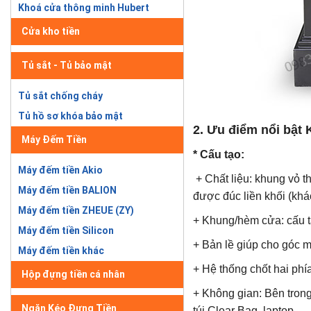
Khoá cửa thông minh Hubert
Cửa kho tiền
Tủ sắt - Tủ bảo mật
Tủ sắt chống cháy
Tủ hồ sơ khóa bảo mật
2. Ưu điểm nổi bật
Máy Đếm Tiền
* Cấu tạo:
Máy đếm tiền Akio
+ Chất liệu: khung vỏ t
Máy đếm tiền BALION
được đúc liền khối (khác
Máy đếm tiền ZHEUE (ZY)
+ Khung/hèm cửa: cấu t
Máy đếm tiền Silicon
+ Bản lề giúp cho góc mở
Máy đếm tiền khác
+ Hệ thống chốt hai phí
Hộp đựng tiền cá nhân
+ Không gian: Bên trong
Ngăn Kéo Đựng Tiền
túi Clear Bag, laptop