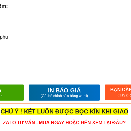
ồm:
 phụ
A
IN BÁO GIÁ
BẠN CẦN
(Hãy cli
ơi
(Có thể chỉnh sửa bằng word)
CHÚ Ý ! KÉT LUÔN ĐƯỢC BỌC KÍN KHI GIAO
ZALO TƯ VẤN - MUA NGAY HOẶC ĐẾN XEM TẠI ĐÂU?