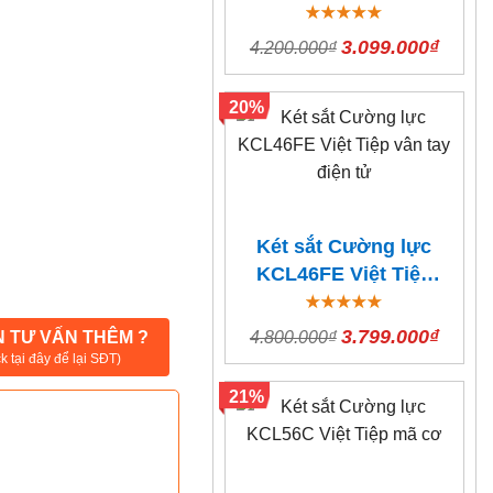
mã cơ
3.099.000₫
4.200.000₫
20%
Két sắt Cường lực
KCL46FE Việt Tiệp
vân tay điện tử
3.799.000₫
4.800.000₫
 TƯ VẤN THÊM ?
ck tại đây để lại SĐT)
21%