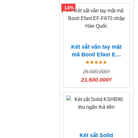
14%
Két sắt vân tay mật
mã Booil Efast EF-
F670 nhập Hàn
Quốc
25.000.000₫
21.500.000₫
Két sắt Solid