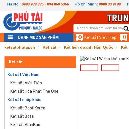
Hà Nội:
0983 978 775 - 094 869 5366
Hồ Chí Minh:
0989 33 9188
T
DANH MỤC SẢN PHẨM
Két Sắt Việt Tiệp
ketsatphutai.vn
Két sắt
Két liên doanh Hàn Quốc
Két
Két sắt
Két sắt Việt Nam
Két sắt Việt Tiệp
Két sắt Hòa Phát The One
Két sắt nhập khẩu
Két sắt Booil Korea
Két sắt Bofa
Két sắt AifeiBao