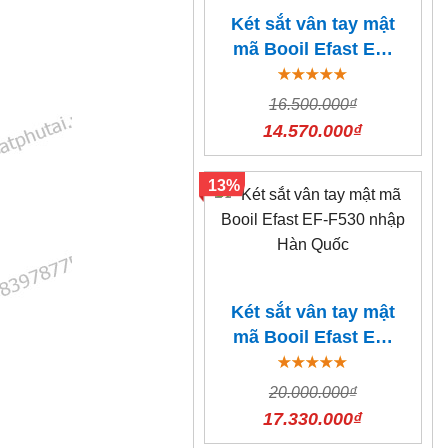
Két sắt vân tay mật
mã Booil Efast EF-
F310 nhập Hàn
Quốc
16.500.000₫
14.570.000₫
13%
Két sắt vân tay mật
mã Booil Efast EF-
F530 nhập Hàn
Quốc
20.000.000₫
17.330.000₫