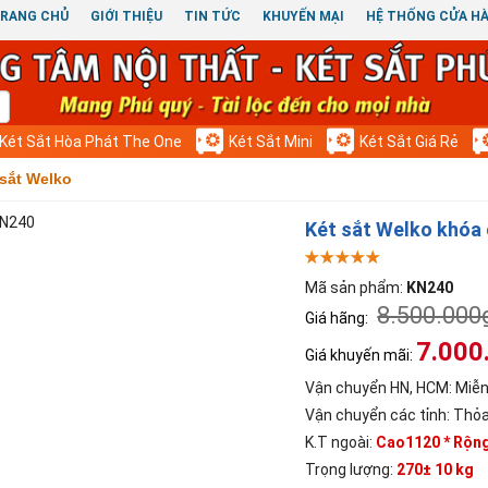
RANG CHỦ
GIỚI THIỆU
TIN TỨC
KHUYẾN MẠI
HỆ THỐNG CỬA H
Két Sắt Hòa Phát The One
Két Sắt Mini
Két Sắt Giá Rẻ
 sắt Welko
Két sắt Welko khóa
Mã sản phẩm:
KN240
8.500.000
Giá hãng:
7.000
Giá khuyến mãi:
Vận chuyển HN, HCM:
Miễn
Vận chuyển các tỉnh:
Thỏa
K.T ngoài:
Cao1120 * Rộn
Trọng lượng:
270± 10 kg