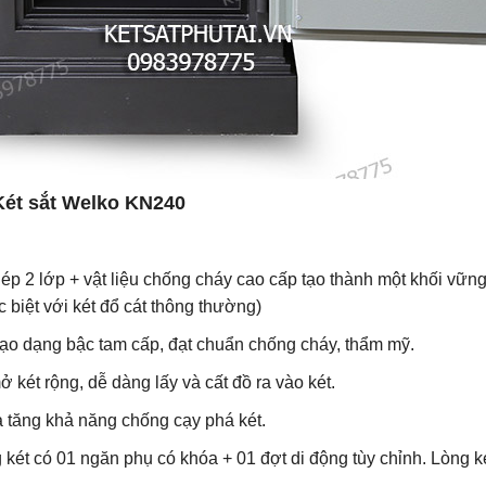
Két sắt Welko
KN240
hép 2 lớp + vật liệu chống cháy cao cấp tạo thành một khối vữ
 biệt với két đổ cát thông thường)
ạo dạng bậc tam cấp, đạt chuẩn chống cháy, thẩm mỹ.
 két rộng, dễ dàng lấy và cất đồ ra vào két.
a tăng khả năng chống cạy phá két.
 két có 01 ngăn phụ có khóa + 01 đợt di động tùy chỉnh. Lòng ké