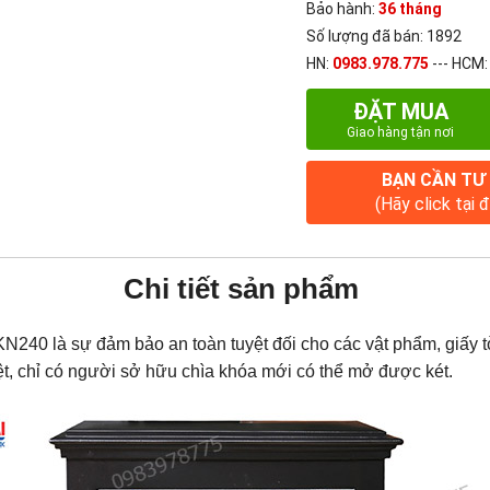
Bảo hành:
36 tháng
Số lượng đã bán: 1892
HN:
0983.978.775
--- HCM
ĐẶT MUA
Giao hàng tận nơi
BẠN CẦN TƯ
(Hãy click tại 
Chi tiết sản phẩm
KN240 là sự đảm bảo an toàn tuyệt đối cho các vật phẩm, giấy 
t, chỉ có người sở hữu chìa khóa mới có thể mở được két.