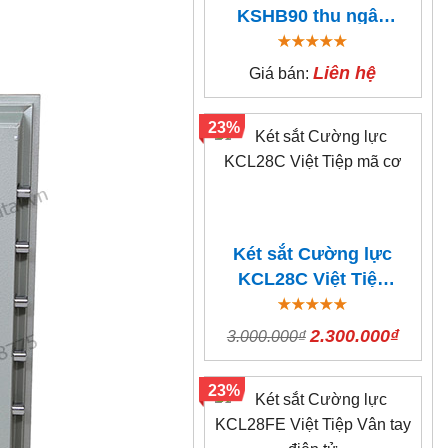
KSHB90 thu ngân
thả tiền
Liên hệ
Giá bán:
23%
Két sắt Cường lực
KCL28C Việt Tiệp
mã cơ
2.300.000₫
3.000.000₫
23%