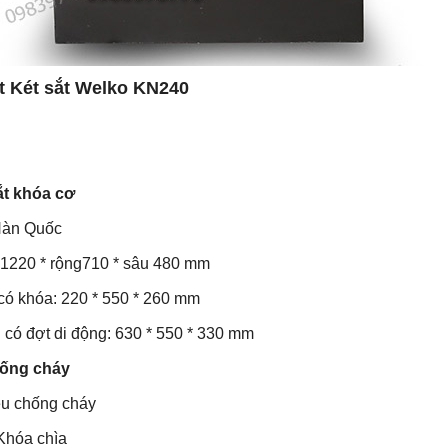
ật
Két sắt
Welko KN240
ắt khóa cơ
Hàn Quốc
ao1220 * rộng710 * sâu 480 mm
có khóa: 220 * 550 * 260 mm
có đợt di động: 630 * 550 * 330 mm
hống cháy
iệu chống cháy
Khóa chìa