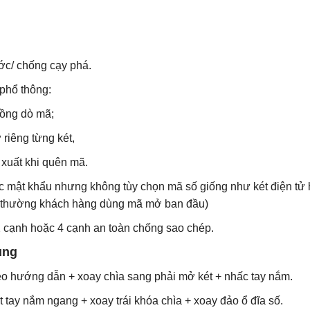
ớc/ chống cạy phá.
phổ thông:
hồng dò mã;
iêng từng két,
 xuất khi quên mã.
ợc mật khẩu nhưng không tùy chọn mã số giống như két điện tử
y thường khách hàng dùng mã mở ban đầu)
2 cạnh hoặc 4 cạnh an toàn chống sao chép.
ụng
o hướng dẫn + xoay chìa sang phải mở két + nhấc tay nắm.
t tay nắm ngang + xoay trái khóa chìa + xoay đảo ổ đĩa số.