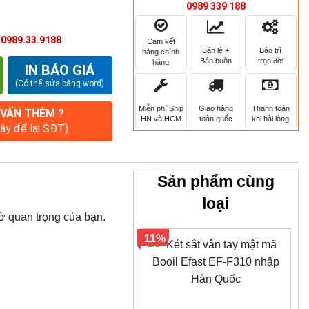
0989 339 188
:
0989.33.9188
Cam kết
Bán lẻ +
Bảo trì
hàng chính
Bán buôn
trọn đời
hãng
IN BÁO GIÁ
(Có thể sửa bằng word)
Miễn phí Ship
Giao hàng
Thanh toán
 VẤN THÊM ?
HN và HCM
toàn quốc
khi hài lòng
đây để lại SĐT)
Sản phẩm cùng
loại
tờ quan trọng của bạn.
11%