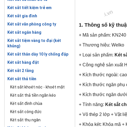
Két sắt tiết kiệm trẻ em
Két sắt gia đình
Két sắt văn phòng công ty
1. Thông số kỹ thu
Két sắt ngân hàng
+ Mã sản phẩm: KN240
Két sắt tiệm vàng to đại (két
+ Thương hiệu: Welko
khủng)
Két sắt thân dày 10 ly chống đập
+ Loại sản phẩm:
Két s
Két sắt hàng đặt
+ Công nghệ sản xuất 
Két sắt 2 tầng
+ Kích thước ngoài: c
Két sắt thả tiền
+ Kích thước ngăn phụ 
Két sắt khoét nóc - khoét mặt
+ Kích thước ngăn dưới 
Két sắt thả tiền ngăn kéo
Két sắt đình chùa
+ Tính năng:
Két sắt c
Két sắt công đức
+ Vỏ thép 2 lớp + Vật l
Két sắt thu ngân
+ Khóa két: Khóa mã + 