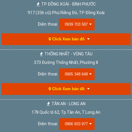
TP ĐỒNG XOÀI - BÌNH PHƯỚC
917 (336 cũ) Phú Riềng Đỏ, TP Đồng Xoài
Điện thoại:
0939 703 587
Click Xem bản đồ
THỐNG NHẤT - VŨNG TÀU
373 Đường Thống Nhất, Phường 8
Điện thoại:
0905 348 648
Click Xem bản đồ
TÂN AN - LONG AN
178 Quốc lộ 62, Tp.Tân An, T.Long An
Điện thoại:
0906 933 977