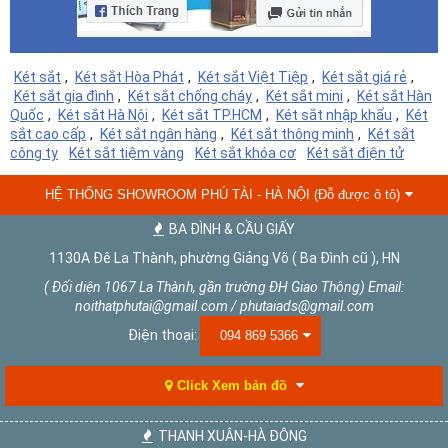
Két sắt
,
Két sắt Hòa Phát
,
Két sắt Việt Tiệp
,
Két sắt giá rẻ
,
Két sắt gia đình
,
Két sắt chống cháy
,
Két sắt mini
,
Két sắt Hàn
Quốc
,
Két sắt Hà Nội
,
Két sắt TP.HCM
,
Két sắt nhập khẩu
,
Két
sắt cao cấp
,
Két sắt ngân hàng
,
Két sắt thông minh
,
Két sắt
công ty
Két sắt tiệm vàng
Két sắt khóa cơ
Két sắt điện tử
HỆ THỐNG SHOWROOM PHÚ TÀI - HÀ NỘI (Đỗ được ô tô)
BA ĐÌNH & CẦU GIẤY
1130A Đê La Thành, phường Giảng Võ ( Ba Đình cũ ), HN
( Đối diện 1067 La Thành, gần trường ĐH Giao Thông) Email:
noithatphutai@gmail.com / phutaiads@gmail.com
Điện thoại:
094 869 5366
Click Xem bản đồ
THANH XUÂN-HÀ ĐÔNG