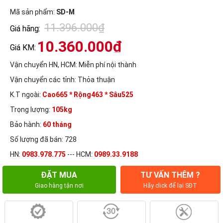
Mã sản phẩm:
SD-M
11.396.000₫
Giá hãng:
10.360.000₫
Giá KM:
Vận chuyển HN, HCM:
Miễn phí nội thành
Vận chuyển các tỉnh:
Thỏa thuận
K.T ngoài:
Cao665 * Rộng463 * Sâu525
Trọng lượng:
105kg
Bảo hành:
60 tháng
Số lượng đã bán: 728
HN:
0983.978.775
--- HCM:
0989.33.9188
ĐẶT MUA
TƯ VẤN THÊM ?
Giao hàng tận nơi
Hãy click để lại SĐT