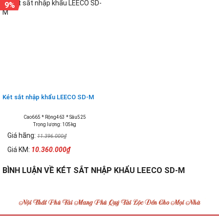
9%
Két sắt nhập khẩu LEECO SD-M
Cao665 * Rộng463 * Sâu525
Trọng lượng: 105kg
Giá hãng:
11.396.000₫
Giá KM:
10.360.000₫
BÌNH LUẬN VỀ KÉT SẮT NHẬP KHẨU LEECO SD-M