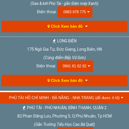
(Gas & két Phú Tài - gần Điện máy Xanh)
Điện thoại:
0983 978 775
Click Xem bản đồ
LONG BIÊN
175 Ngô Gia Tự, Đức Giang, Long Biên, HN
(Cùng điểm Bếp Vũ Sơn)
Điện thoại:
0941 81 82 82
Click Xem bản đồ
PHÚ TÀI HỒ CHÍ MINH - ĐÀ NẴNG - NHA TRANG (đỗ được ô tô)
PHÚ TÀI - PHÚ NHUẬN, BÌNH THẠNH, QUẬN 2
82 Phan Đăng Lưu, Phường 5, Q.Phú Nhuận, Tp.HCM
(Gần Trường Tiểu Học Cao Bá Quát)