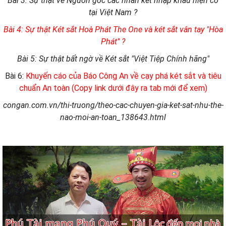
Bài 3: Sự thật về Nguồn gốc các nhãn két nhập khẩu hiện có
tại Việt Nam ?
Bài 4: Sự thật Két sắt Hoà Phát The One và két sắt vân tay "Hòa
Phát" ?
Bài 5: Sự thật bất ngờ về Két sắt "Việt Tiệp Chính hãng"
Bài 6:
Khuyến cáo của Báo Công An về cạy phá két sắt và tiêu
chuẩn An toàn (Copy link dưới đây ra tab mới để xem)
congan.com.vn/thi-truong/theo-cac-chuyen-gia-ket-sat-nhu-the-
nao-moi-an-toan_138643.html