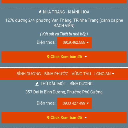
NHA TRANG - KHÁNH HÒA
1276 đường 2/4, phường Vạn Thắng, TP. Nha Trang (cạnh cà phê
BÁCH VIÊN)
( Két sắt và Thiết bị nhà bếp)
Điện thoại:
0919.462.555
Click Xem bản đồ
BÌNH DƯƠNG - BÌNH PHƯỚC - VŨNG TÀU - LONG AN
THỦ DẦU MỘT - BÌNH DƯƠNG
357 Đại lộ Bình Dương, Phường Phú Cường
Điện thoại:
0933 427 499
Click Xem bản đồ