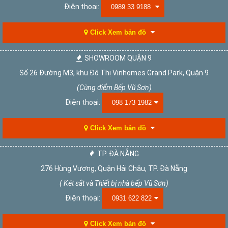
Điện thoại:
0989 33 9188
Click Xem bản đồ
SHOWROOM QUẬN 9
Số 26 Đường M3, khu Đô Thị Vinhomes Grand Park, Quận 9
(Cùng điểm Bếp Vũ Sơn)
Điện thoại:
098 173 1982
Click Xem bản đồ
TP. ĐÀ NẴNG
276 Hùng Vương, Quận Hải Châu, TP. Đà Nẵng
( Két sắt và Thiết bị nhà bếp Vũ Sơn)
Điện thoại:
0931 622 822
Click Xem bản đồ