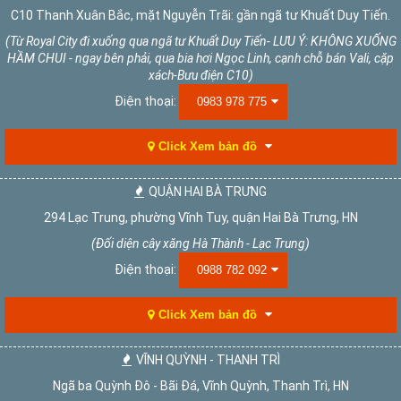
C10 Thanh Xuân Bắc, mặt Nguyễn Trãi: gần ngã tư Khuất Duy Tiến.
(Từ Royal City đi xuống qua ngã tư Khuất Duy Tiến- LƯU Ý: KHÔNG XUỐNG
HẦM CHUI - ngay bên phải, qua bia hơi Ngọc Linh, cạnh chỗ bán Vali, cặp
xách-Bưu điện C10)
Điện thoại:
0983 978 775
Click Xem bản đồ
QUẬN HAI BÀ TRƯNG
294 Lạc Trung, phường Vĩnh Tuy, quận Hai Bà Trưng, HN
(Đối diện cây xăng Hà Thành - Lạc Trung)
Điện thoại:
0988 782 092
Click Xem bản đồ
VĨNH QUỲNH - THANH TRÌ
Ngã ba Quỳnh Đô - Bãi Đá, Vĩnh Quỳnh, Thanh Trì, HN