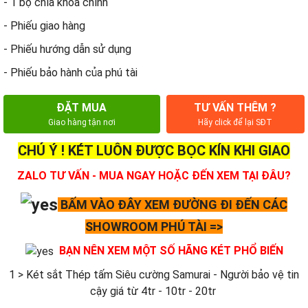
- 1 bộ chìa khóa chính
- Phiếu giao hàng
- Phiếu hướng dẫn sử dụng
- Phiếu bảo hành của phú tài
ĐẶT MUA
TƯ VẤN THÊM ?
Giao hàng tận nơi
Hãy click để lại SĐT
CHÚ Ý ! KÉT LUÔN ĐƯỢC BỌC KÍN KHI GIAO
ZALO TƯ VẤN - MUA NGAY HOẶC ĐẾN XEM TẠI ĐÂU?
BẤM VÀO ĐÂY XEM ĐƯỜNG ĐI ĐẾN CÁC
SHOWROOM PHÚ TÀI =>
BẠN NÊN XEM MỘT SỐ HÃNG KÉT PHỔ BIẾN
1 > Két sắt Thép tấm Siêu cường Samurai - Người bảo vệ tin
cậy giá từ 4tr - 10tr - 20tr