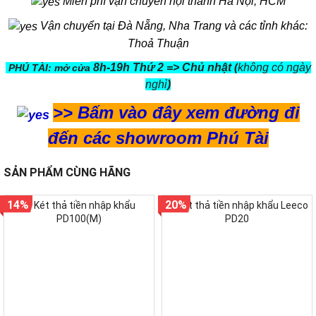
Miễn phí vận chuyển nội thành Hà Nội, HCM
Vận chuyển tại Đà Nẵng, Nha Trang và các tỉnh khác:
Thoả Thuận
8h-19h Thứ 2 => Chủ nhật (
không có ngày
PHÚ TÀI: mở cửa
nghỉ
)
>>
Bấm vào đây xem đường đi
đến các showroom Phú Tài
SẢN PHẨM CÙNG HÃNG
14%
20%