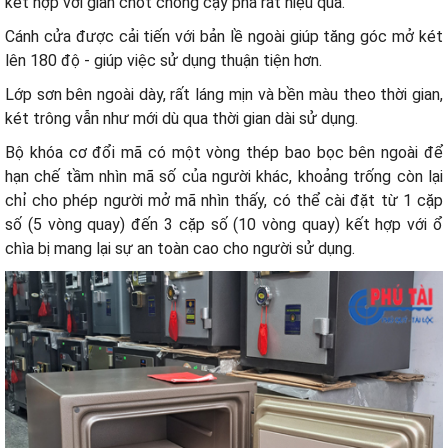
kết hợp với giàn chốt chống cạy phá rất hiệu quả.
Cánh cửa được cải tiến với bản lề ngoài giúp tăng góc mở két
lên 180 độ - giúp việc sử dụng thuận tiện hơn.
Lớp sơn bên ngoài dày, rất láng mịn và bền màu theo thời gian,
két trông vẫn như mới dù qua thời gian dài sử dụng.
Bộ khóa cơ đổi mã có một vòng thép bao bọc bên ngoài để
hạn chế tầm nhìn mã số của người khác, khoảng trống còn lại
chỉ cho phép người mở mã nhìn thấy, có thể cài đặt từ 1 cặp
số (5 vòng quay) đến 3 cặp số (10 vòng quay) kết hợp với ổ
chìa bị mang lại sự an toàn cao cho người sử dụng.