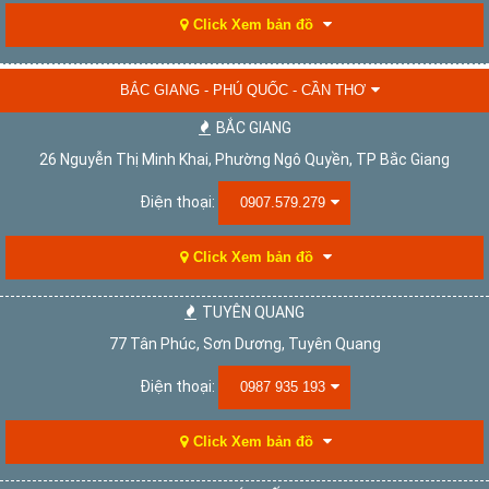
Click Xem bản đồ
BẮC GIANG - PHÚ QUỐC - CẦN THƠ
BẮC GIANG
26 Nguyễn Thị Minh Khai, Phường Ngô Quyền, TP Bắc Giang
Điện thoại:
0907.579.279
Click Xem bản đồ
TUYÊN QUANG
77 Tân Phúc, Sơn Dương, Tuyên Quang
Điện thoại:
0987 935 193
Click Xem bản đồ