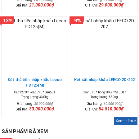
21.000.000₫
29.000.000₫
Giá KM:
Giá KM:
13%
9%
Két thả tiền nhập khẩu Leeco
Két sắt nhập khẩu LEECO 2D-202
PD125(M)
Cao1270 * Rộng590 * Sâu584
Cao1570 * Rộng1042 * Sâu687
Trọng lượng: 330kg
Trọng lượng: 550kg
Giá hãng:
Giá hãng:
38.000.000₫
60.000.000₫
33.000.000₫
54.510.000₫
Giá KM:
Giá KM:
Xem thêm
SẢN PHẨM ĐÃ XEM