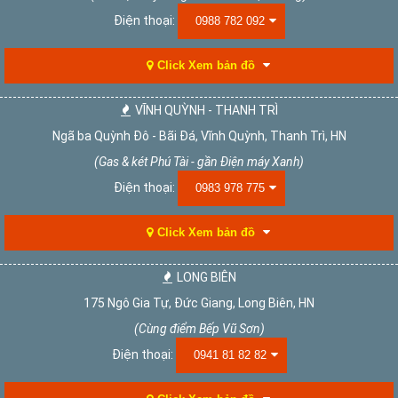
Điện thoại:
0988 782 092
Click Xem bản đồ
VĨNH QUỲNH - THANH TRÌ
Ngã ba Quỳnh Đô - Bãi Đá, Vĩnh Quỳnh, Thanh Trì, HN
(Gas & két Phú Tài - gần Điện máy Xanh)
Điện thoại:
0983 978 775
Click Xem bản đồ
LONG BIÊN
175 Ngô Gia Tự, Đức Giang, Long Biên, HN
(Cùng điểm Bếp Vũ Sơn)
Điện thoại:
0941 81 82 82