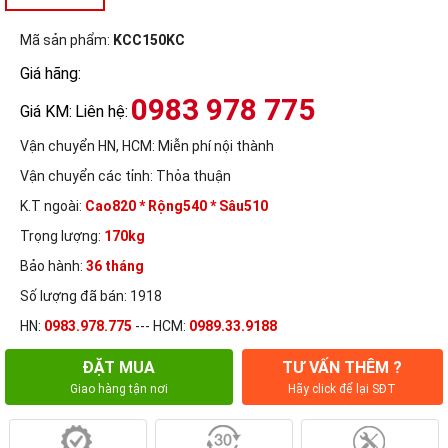
Mã sản phẩm:
KCC150KC
Giá hãng:
0983 978 775
Giá KM:
Liên hệ:
Vận chuyển HN, HCM:
Miễn phí nội thành
Vận chuyển các tỉnh:
Thỏa thuận
K.T ngoài:
Cao820 * Rộng540 * Sâu510
Trọng lượng:
170kg
Bảo hành:
36 tháng
Số lượng đã bán: 1918
HN:
0983.978.775
--- HCM:
0989.33.9188
ĐẶT MUA
TƯ VẤN THÊM ?
Giao hàng tận nơi
Hãy click để lại SĐT