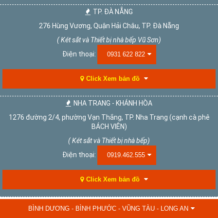
TP. ĐÀ NẴNG
276 Hùng Vương, Quận Hải Châu, TP. Đà Nẵng
( Két sắt và Thiết bị nhà bếp Vũ Sơn)
Điện thoại:
0931 622 822
Click Xem bản đồ
NHA TRANG - KHÁNH HÒA
1276 đường 2/4, phường Vạn Thắng, TP. Nha Trang (cạnh cà phê
BÁCH VIÊN)
( Két sắt và Thiết bị nhà bếp)
Điện thoại:
0919.462.555
Click Xem bản đồ
BÌNH DƯƠNG - BÌNH PHƯỚC - VŨNG TÀU - LONG AN