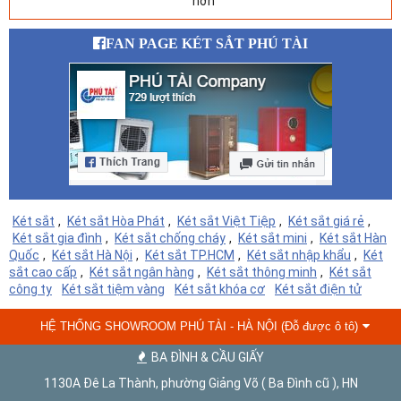
hơn"
FAN PAGE KÉT SẮT PHÚ TÀI
Két sắt
,
Két sắt Hòa Phát
,
Két sắt Việt Tiệp
,
Két sắt giá rẻ
,
Két sắt gia đình
,
Két sắt chống cháy
,
Két sắt mini
,
Két sắt Hàn
Quốc
,
Két sắt Hà Nội
,
Két sắt TP.HCM
,
Két sắt nhập khẩu
,
Két
sắt cao cấp
,
Két sắt ngân hàng
,
Két sắt thông minh
,
Két sắt
công ty
Két sắt tiệm vàng
Két sắt khóa cơ
Két sắt điện tử
HỆ THỐNG SHOWROOM PHÚ TÀI - HÀ NỘI (Đỗ được ô tô)
BA ĐÌNH & CẦU GIẤY
1130A Đê La Thành, phường Giảng Võ ( Ba Đình cũ ), HN