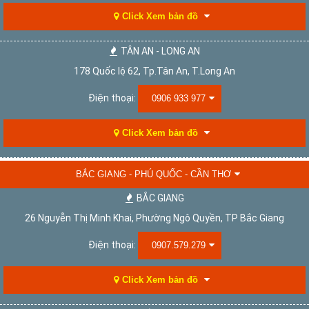
Click Xem bản đồ
TÂN AN - LONG AN
178 Quốc lộ 62, Tp.Tân An, T.Long An
Điện thoại:
0906 933 977
Click Xem bản đồ
BẮC GIANG - PHÚ QUỐC - CẦN THƠ
BẮC GIANG
26 Nguyễn Thị Minh Khai, Phường Ngô Quyền, TP Bắc Giang
Điện thoại:
0907.579.279
Click Xem bản đồ