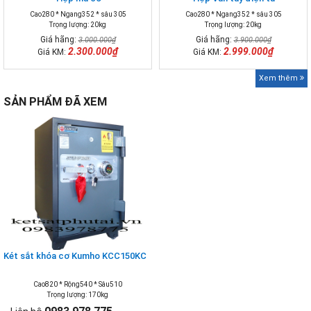
Cao280 * Ngang352 * sâu 305
Cao280 * Ngang352 * sâu 305
Trọng lượng: 20kg
Trọng lượng: 20kg
Giá hãng:
Giá hãng:
3.000.000₫
3.900.000₫
2.300.000₫
2.999.000₫
Giá KM:
Giá KM:
Xem thêm
SẢN PHẨM ĐÃ XEM
Két sắt khóa cơ Kumho KCC150KC
Cao820 * Rộng540 * Sâu510
Trọng lượng: 170kg