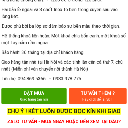
Hai bản lề ngoài và 8 chốt Inox to bên trong xuyên sâu vào
lòng két.
Được phủ bởi ba lớp sơ đảm bảo sự bền màu theo thời gian.
Hệ thống khoá liên hoàn: Một khoá chìa bốn cạnh, một khoá số.
một tay nắm cầm ngoại
Bảo hành: 36 tháng tại địa chỉ khách hàng.
Giao hàng tận nhà tại Hà Nội và các tỉnh lân cận cả thứ 7, chủ
nhật (Miễn phí vận chuyển nội thành Hà Nội)
Liên hệ: 094 869 5366 - 0983 978 775
ĐẶT MUA
TƯ VẤN THÊM ?
Giao hàng tận nơi
Hãy click để lại SĐT
CHÚ Ý ! KÉT LUÔN ĐƯỢC BỌC KÍN KHI GIAO
ZALO TƯ VẤN - MUA NGAY HOẶC ĐẾN XEM TẠI ĐÂU?