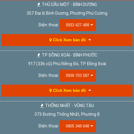
THỦ DẦU MỘT - BÌNH DƯƠNG
357 Đại lộ Bình Dương, Phường Phú Cường
Điện thoại:
0933 427 499
Click Xem bản đồ
TP ĐỒNG XOÀI - BÌNH PHƯỚC
917 (336 cũ) Phú Riềng Đỏ, TP Đồng Xoài
Điện thoại:
0939 703 587
Click Xem bản đồ
THỐNG NHẤT - VŨNG TÀU
373 Đường Thống Nhất, Phường 8
Điện thoại:
0905 348 648