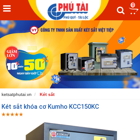
0
ketsatphutai.vn
Két sắt
Két sắt khóa cơ Kumho KCC150KC