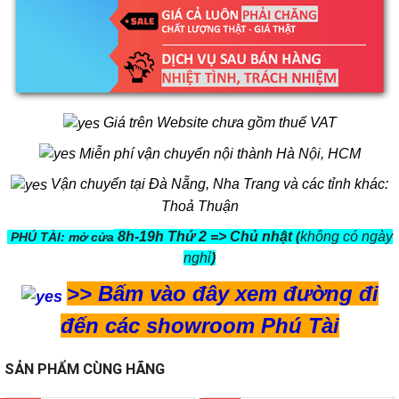
Giá trên Website chưa gồm thuế VAT
Miễn phí vận chuyển nội thành Hà Nội, HCM
Vận chuyển tại Đà Nẵng, Nha Trang và các tỉnh khác:
Thoả Thuận
8h-19h Thứ 2 => Chủ nhật (
không có ngày
PHÚ TÀI: mở cửa
nghỉ
)
>>
Bấm vào đây xem đường đi
đến các showroom Phú Tài
SẢN PHẨM CÙNG HÃNG