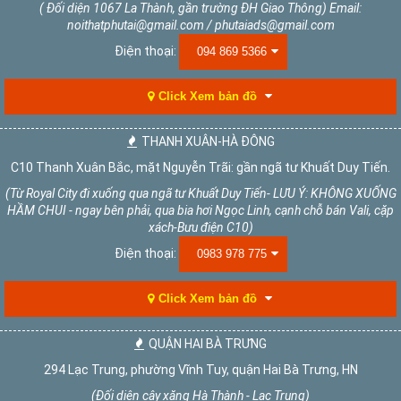
( Đối diện 1067 La Thành, gần trường ĐH Giao Thông) Email:
noithatphutai@gmail.com / phutaiads@gmail.com
Điện thoại:
094 869 5366
Click Xem bản đồ
THANH XUÂN-HÀ ĐÔNG
C10 Thanh Xuân Bắc, mặt Nguyễn Trãi: gần ngã tư Khuất Duy Tiến.
(Từ Royal City đi xuống qua ngã tư Khuất Duy Tiến- LƯU Ý: KHÔNG XUỐNG
HẦM CHUI - ngay bên phải, qua bia hơi Ngọc Linh, cạnh chỗ bán Vali, cặp
xách-Bưu điện C10)
Điện thoại:
0983 978 775
Click Xem bản đồ
QUẬN HAI BÀ TRƯNG
294 Lạc Trung, phường Vĩnh Tuy, quận Hai Bà Trưng, HN
(Đối diện cây xăng Hà Thành - Lạc Trung)