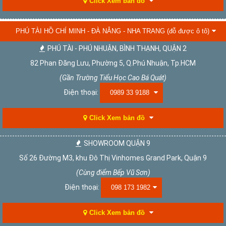
Click Xem bản đồ
PHÚ TÀI HỒ CHÍ MINH - ĐÀ NẴNG - NHA TRANG (đỗ được ô tô)
PHÚ TÀI - PHÚ NHUẬN, BÌNH THẠNH, QUẬN 2
82 Phan Đăng Lưu, Phường 5, Q.Phú Nhuận, Tp.HCM
(Gần Trường Tiểu Học Cao Bá Quát)
Điện thoại:
0989 33 9188
Click Xem bản đồ
SHOWROOM QUẬN 9
Số 26 Đường M3, khu Đô Thị Vinhomes Grand Park, Quận 9
(Cùng điểm Bếp Vũ Sơn)
Điện thoại:
098 173 1982
Click Xem bản đồ