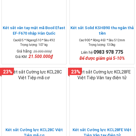
Két sắt vân tay mật mã Booil Efast
Két sắt Solid KSHB90 thu ngân thả
EF-F670 nhập Hàn Quốc
tiền
Cao635 * Ngang510 * Sâu 492
Cao 900 * Rộng 463 * Sâu 512mm
Trọng lượng: 107 kg
Trọng lượng: 130kg
Giá hãng:
0983 978 775
25.000.000₫
Liên hệ
21.500.000₫
Giá KM:
Để được giảm giá 5-10%
23%
23%
Két sắt Cường lực KCL28C Việt
Két sắt Cường lực KCL28FE Việt
Tiệp mã cơ
Tiệp Vân tay điện tử