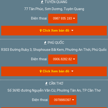
TUYÊN QUANG
77 Tân Phúc, Sơn Dương, Tuyên Quang
Điện thoại:
0987 935 193
Click Xem bản đồ
PHÚ QUỐC
R303 Đường Ruby 3, Shophouse Bãi Kem, Phường An Thới, Phú Quốc
Điện thoại:
0906.8282.82
Click Xem bản đồ
CẦN THƠ
Số 369D đường Nguyễn Văn Cừ, Phường Tân An, TP Cần Thơ
Điện thoại:
0978880397