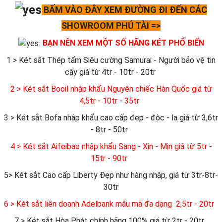
BẤM VÀO ĐÂY XEM ĐƯỜNG ĐI ĐẾN CÁC
SHOWROOM PHÚ TÀI =>
BẠN NÊN XEM MỘT SỐ HÃNG KÉT PHỔ BIẾN
1 > Két sắt Thép tấm Siêu cường Samurai - Người bảo vệ tin
cậy giá từ 4tr - 10tr - 20tr
2 > Két sắt Booil nhập khẩu Nguyên chiếc Hàn Quốc giá từ
4,5tr - 10tr - 35tr
3 > Két sắt Bofa nhập khẩu cao cấp đẹp - độc - lạ giá từ 3,6tr
- 8tr - 50tr
4 > Két sắt Aifeibao nhập khẩu Sang - Xịn - Mịn giá từ 5tr -
15tr - 90tr
5> Két sắt Cao cấp Liberty Đẹp như hàng nhập, giá từ 3tr-8tr-
30tr
6
> Két sắt liên doanh Adelbank mẫu mã đa dạng 2,5tr - 20tr
7 > Két sắt Hòa Phát chính hãng 100% giá từ 2tr - 20tr