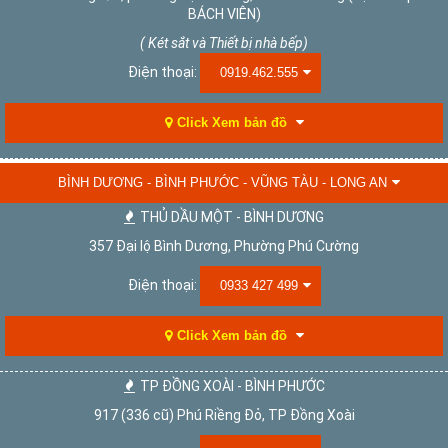
BÁCH VIÊN)
( Két sắt và Thiết bị nhà bếp)
Điện thoại:
0919.462.555
Click Xem bản đồ
BÌNH DƯƠNG - BÌNH PHƯỚC - VŨNG TÀU - LONG AN
THỦ DẦU MỘT - BÌNH DƯƠNG
357 Đại lộ Bình Dương, Phường Phú Cường
Điện thoại:
0933 427 499
Click Xem bản đồ
TP ĐỒNG XOÀI - BÌNH PHƯỚC
917 (336 cũ) Phú Riềng Đỏ, TP Đồng Xoài