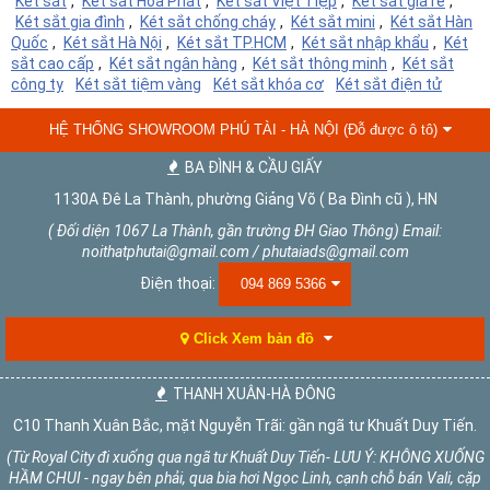
Két sắt
,
Két sắt Hòa Phát
,
Két sắt Việt Tiệp
,
Két sắt giá rẻ
,
Két sắt gia đình
,
Két sắt chống cháy
,
Két sắt mini
,
Két sắt Hàn
Quốc
,
Két sắt Hà Nội
,
Két sắt TP.HCM
,
Két sắt nhập khẩu
,
Két
sắt cao cấp
,
Két sắt ngân hàng
,
Két sắt thông minh
,
Két sắt
công ty
Két sắt tiệm vàng
Két sắt khóa cơ
Két sắt điện tử
HỆ THỐNG SHOWROOM PHÚ TÀI - HÀ NỘI (Đỗ được ô tô)
BA ĐÌNH & CẦU GIẤY
1130A Đê La Thành, phường Giảng Võ ( Ba Đình cũ ), HN
( Đối diện 1067 La Thành, gần trường ĐH Giao Thông) Email:
noithatphutai@gmail.com / phutaiads@gmail.com
Điện thoại:
094 869 5366
Click Xem bản đồ
THANH XUÂN-HÀ ĐÔNG
C10 Thanh Xuân Bắc, mặt Nguyễn Trãi: gần ngã tư Khuất Duy Tiến.
(Từ Royal City đi xuống qua ngã tư Khuất Duy Tiến- LƯU Ý: KHÔNG XUỐNG
HẦM CHUI - ngay bên phải, qua bia hơi Ngọc Linh, cạnh chỗ bán Vali, cặp