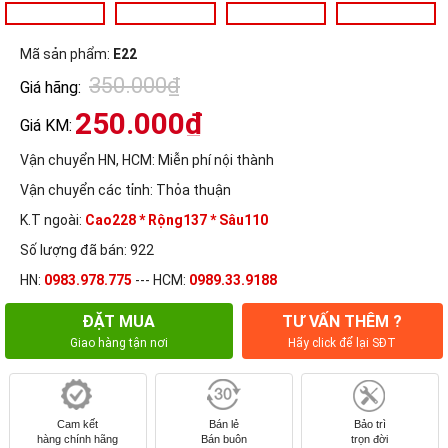
Mã sản phẩm:
E22
350.000₫
Giá hãng:
250.000₫
Giá KM:
Vận chuyển HN, HCM:
Miễn phí nội thành
Vận chuyển các tỉnh:
Thỏa thuận
K.T ngoài:
Cao228 * Rộng137 * Sâu110
Số lượng đã bán: 922
HN:
0983.978.775
--- HCM:
0989.33.9188
ĐẶT MUA
TƯ VẤN THÊM ?
Giao hàng tận nơi
Hãy click để lại SĐT
Cam kết
Bán lẻ
Bảo trì
hàng chính hãng
Bán buôn
trọn đời