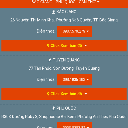
BẮC GIANG - PHÚ QUỐC - CẦN THƠ
BẮC GIANG
26 Nguyễn Thị Minh Khai, Phường Ngô Quyền, TP Bắc Giang
Điện thoại:
0907.579.279
Click Xem bản đồ
TUYÊN QUANG
77 Tân Phúc, Sơn Dương, Tuyên Quang
Điện thoại:
0987 935 193
Click Xem bản đồ
PHÚ QUỐC
R303 Đường Ruby 3, Shophouse Bãi Kem, Phường An Thới, Phú Quốc
Điện thoại:
0906.8282.82