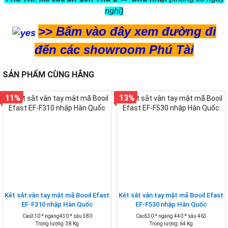
nghỉ
)
>>
Bấm vào đây xem đường đi
đến các showroom Phú Tài
SẢN PHẨM CÙNG HÃNG
11%
13%
Két sắt vân tay mật mã Booil Efast
Két sắt vân tay mật mã Booil Efast
EF-F310 nhập Hàn Quốc
EF-F530 nhập Hàn Quốc
Cao310 * ngang430 * sâu 380
Cao530 * ngang 440 * sâu 463
Trọng lượng: 38 Kg
Trọng lượng: 64 Kg