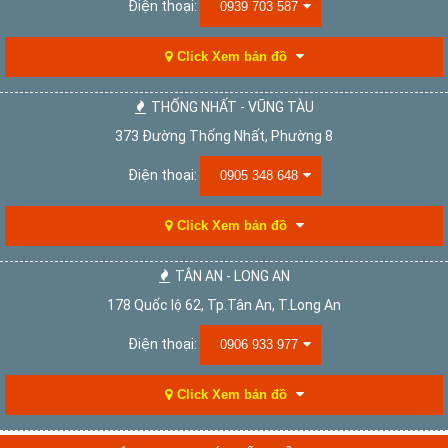
Điện thoại:
0939 703 587
Click Xem bản đồ
THỐNG NHẤT - VŨNG TÀU
373 Đường Thống Nhất, Phường 8
Điện thoại:
0905 348 648
Click Xem bản đồ
TÂN AN - LONG AN
178 Quốc lộ 62, Tp.Tân An, T.Long An
Điện thoại:
0906 933 977
Click Xem bản đồ