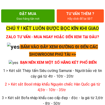
ĐẶT MUA
TƯ VẤN THÊM ?
Giao hàng tận nơi
Hãy click để lại SĐT
CHÚ Ý ! KÉT LUÔN ĐƯỢC BỌC KÍN KHI GIAO
ZALO TƯ VẤN - MUA NGAY HOẶC ĐẾN XEM TẠI ĐÂU?
BẤM VÀO ĐÂY XEM ĐƯỜNG ĐI ĐẾN CÁC
SHOWROOM PHÚ TÀI =>
BẠN NÊN XEM MỘT SỐ HÃNG KÉT PHỔ BIẾN
1 > Két sắt Thép tấm Siêu cường Samurai - Người bảo vệ tin
cậy giá từ 4tr - 10tr - 20tr
2 > Két sắt Booil nhập khẩu Nguyên chiếc Hàn Quốc giá từ
4,5tr - 10tr - 35tr
3 > Két sắt Bofa nhập khẩu cao cấp đẹp - độc - lạ giá từ 3,6tr
- 8tr - 50tr