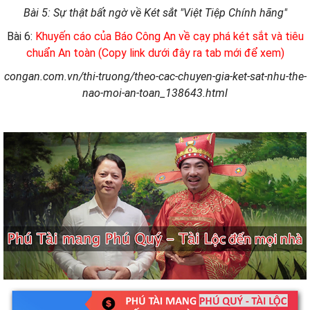
Bài 5: Sự thật bất ngờ về Két sắt "Việt Tiệp Chính hãng"
Bài 6:
Khuyến cáo của Báo Công An về cạy phá két sắt và tiêu
chuẩn An toàn (Copy link dưới đây ra tab mới để xem)
congan.com.vn/thi-truong/theo-cac-chuyen-gia-ket-sat-nhu-the-
nao-moi-an-toan_138643.html