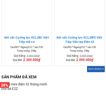
Két sắt Cường lực KCL28C Việt
Két sắt Cường lực KCL28FE Việt
Tiệp mã cơ
Tiệp Vân tay điện tử
Cao280 * Ngang352 * sâu 305
Cao280 * Ngang352 * sâu 305
Trọng lượng: 20kg
Trọng lượng: 20kg
Giá hãng:
Giá hãng:
3.000.000₫
3.900.000₫
2.300.000₫
2.999.000₫
Giá KM:
Giá KM:
Xem thêm
SẢN PHẨM ĐÃ XEM
28%