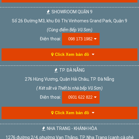
SHOWROOM QUẬN 9
Số 26 Đường M3, khu Đô Thị Vinhomes Grand Park, Quận 9
(Cùng điểm Bếp Vũ Sơn)
Điện thoại:
098 173 1982
Click Xem bản đồ
TP. ĐÀ NẴNG
276 Hùng Vương, Quận Hải Châu, TP. Đà Nẵng
( Két sắt và Thiết bị nhà bếp Vũ Sơn)
Điện thoại:
0931 622 822
Click Xem bản đồ
NHA TRANG - KHÁNH HÒA
1276 đường 2/4, phường Vạn Thắng, TP. Nha Trang (cạnh cà phê