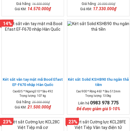
Giá hãng:
Giá hãng:
16.500.000₫
20.000.000₫
14.570.000₫
17.330.000₫
Giá KM:
Giá KM:
14%
Két sắt vân tay mật mã Booil Efast
Két sắt Solid KSHB90 thu ngân thả
EF-F670 nhập Hàn Quốc
tiền
Cao635 * Ngang510 * Sâu 492
Cao 900 * Rộng 463 * Sâu 512mm
Trọng lượng: 107 kg
Trọng lượng: 130kg
Giá hãng:
0983 978 775
25.000.000₫
Liên hệ
21.500.000₫
Giá KM:
Để được giảm giá 5-10%
23%
23%