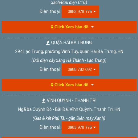
xách-Bưu điện C10)
Điện thoại:
0983 978 775
Click Xem bản đồ
QUẬN HAI BÀ TRƯNG
294 Lạc Trung, phường Vĩnh Tuy, quận Hai Bà Trưng, HN
(Đối diện cây xăng Hà Thành - Lạc Trung)
Điện thoại:
0988 782 092
Click Xem bản đồ
VĨNH QUỲNH - THANH TRÌ
Ngã ba Quỳnh Đô - Bãi Đá, Vĩnh Quỳnh, Thanh Trì, HN
(Gas & két Phú Tài - gần Điện máy Xanh)
Điện thoại:
0983 978 775