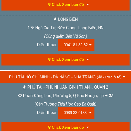
Click Xem bản đồ
LONG BIÊN
175 Ngô Gia Tự, Đức Giang, Long Biên, HN
(Cùng điểm Bếp Vũ Sơn)
Điện thoại:
0941 81 82 82
Click Xem bản đồ
PHÚ TÀI HỒ CHÍ MINH - ĐÀ NẴNG - NHA TRANG (đỗ được ô tô)
PHÚ TÀI - PHÚ NHUẬN, BÌNH THẠNH, QUẬN 2
82 Phan Đăng Lưu, Phường 5, Q.Phú Nhuận, Tp.HCM
(Gần Trường Tiểu Học Cao Bá Quát)
Điện thoại:
0989 33 9188
Click Xem bản đồ