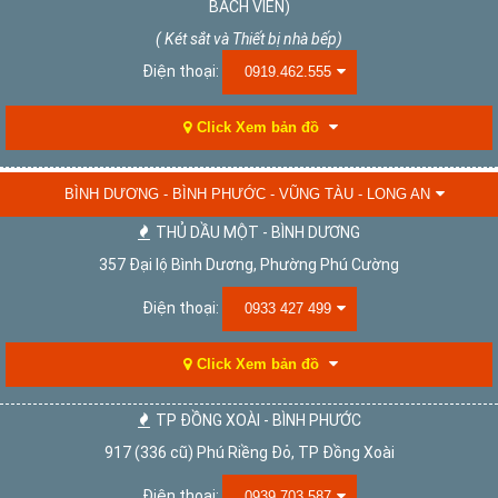
BÁCH VIÊN)
( Két sắt và Thiết bị nhà bếp)
Điện thoại:
0919.462.555
Click Xem bản đồ
BÌNH DƯƠNG - BÌNH PHƯỚC - VŨNG TÀU - LONG AN
THỦ DẦU MỘT - BÌNH DƯƠNG
357 Đại lộ Bình Dương, Phường Phú Cường
Điện thoại:
0933 427 499
Click Xem bản đồ
TP ĐỒNG XOÀI - BÌNH PHƯỚC
917 (336 cũ) Phú Riềng Đỏ, TP Đồng Xoài
Điện thoại:
0939 703 587