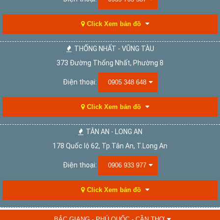
Click Xem bản đồ
THỐNG NHẤT - VŨNG TÀU
373 Đường Thống Nhất, Phường 8
Điện thoại:
0905 348 648
Click Xem bản đồ
TÂN AN - LONG AN
178 Quốc lộ 62, Tp.Tân An, T.Long An
Điện thoại:
0906 933 977
Click Xem bản đồ
BẮC GIANG - PHÚ QUỐC - CẦN THƠ