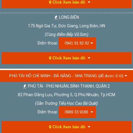
Click Xem bản đồ
LONG BIÊN
175 Ngô Gia Tự, Đức Giang, Long Biên, HN
(Cùng điểm Bếp Vũ Sơn)
Điện thoại:
0941 81 82 82
Click Xem bản đồ
PHÚ TÀI HỒ CHÍ MINH - ĐÀ NẴNG - NHA TRANG (đỗ được ô tô)
PHÚ TÀI - PHÚ NHUẬN, BÌNH THẠNH, QUẬN 2
82 Phan Đăng Lưu, Phường 5, Q.Phú Nhuận, Tp.HCM
(Gần Trường Tiểu Học Cao Bá Quát)
Điện thoại:
0989 33 9188
Click Xem bản đồ