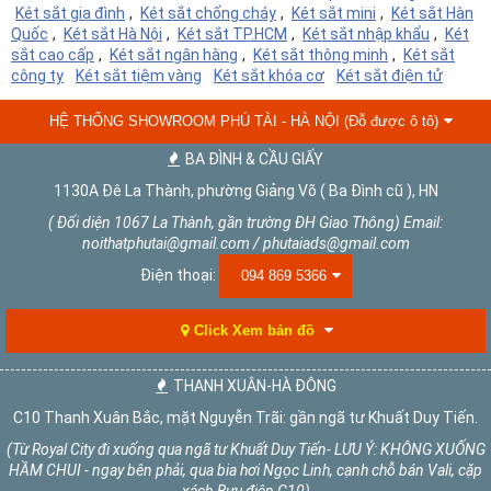
Két sắt gia đình
,
Két sắt chống cháy
,
Két sắt mini
,
Két sắt Hàn
Quốc
,
Két sắt Hà Nội
,
Két sắt TP.HCM
,
Két sắt nhập khẩu
,
Két
sắt cao cấp
,
Két sắt ngân hàng
,
Két sắt thông minh
,
Két sắt
công ty
Két sắt tiệm vàng
Két sắt khóa cơ
Két sắt điện tử
HỆ THỐNG SHOWROOM PHÚ TÀI - HÀ NỘI (Đỗ được ô tô)
BA ĐÌNH & CẦU GIẤY
1130A Đê La Thành, phường Giảng Võ ( Ba Đình cũ ), HN
( Đối diện 1067 La Thành, gần trường ĐH Giao Thông) Email:
noithatphutai@gmail.com / phutaiads@gmail.com
Điện thoại:
094 869 5366
Click Xem bản đồ
THANH XUÂN-HÀ ĐÔNG
C10 Thanh Xuân Bắc, mặt Nguyễn Trãi: gần ngã tư Khuất Duy Tiến.
(Từ Royal City đi xuống qua ngã tư Khuất Duy Tiến- LƯU Ý: KHÔNG XUỐNG
HẦM CHUI - ngay bên phải, qua bia hơi Ngọc Linh, cạnh chỗ bán Vali, cặp