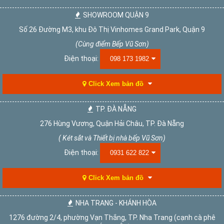
SHOWROOM QUẬN 9
Số 26 Đường M3, khu Đô Thị Vinhomes Grand Park, Quận 9
(Cùng điểm Bếp Vũ Sơn)
Điện thoại:
098 173 1982
Click Xem bản đồ
TP. ĐÀ NẴNG
276 Hùng Vương, Quận Hải Châu, TP. Đà Nẵng
( Két sắt và Thiết bị nhà bếp Vũ Sơn)
Điện thoại:
0931 622 822
Click Xem bản đồ
NHA TRANG - KHÁNH HÒA
1276 đường 2/4, phường Vạn Thắng, TP. Nha Trang (cạnh cà phê