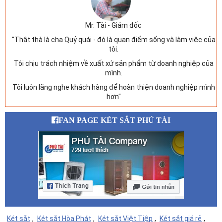
Mr. Tài - Giám đốc
"Thật thà là cha Quỷ quái - đó là quan điểm sống và làm việc của
tôi.
Tôi chịu trách nhiệm về xuất xứ sản phẩm từ doanh nghiệp của
mình.
Tôi luôn lắng nghe khách hàng để hoàn thiện doanh nghiệp mình
hơn"
FAN PAGE KÉT SẮT PHÚ TÀI
Két sắt
,
Két sắt Hòa Phát
,
Két sắt Việt Tiệp
,
Két sắt giá rẻ
,