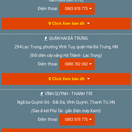
xách-Bưu điện C10)
Điện thoại:
0983 978 775
Click Xem bản đồ
QUẬN HAI BÀ TRƯNG
294 Lạc Trung, phường Vĩnh Tuy, quận Hai Bà Trưng, HN
(Đối diện cây xăng Hà Thành - Lạc Trung)
Điện thoại:
0988 782 092
Click Xem bản đồ
VĨNH QUỲNH - THANH TRÌ
Ngã ba Quỳnh Đô - Bãi Đá, Vĩnh Quỳnh, Thanh Trì, HN
(Gas & két Phú Tài - gần Điện máy Xanh)
Điện thoại:
0983 978 775