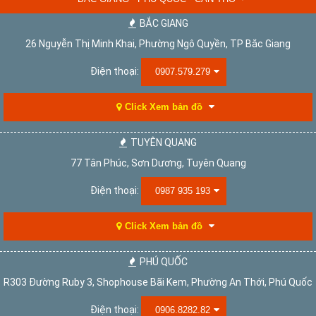
BẮC GIANG
26 Nguyễn Thị Minh Khai, Phường Ngô Quyền, TP Bắc Giang
Điện thoại:
0907.579.279
Click Xem bản đồ
TUYÊN QUANG
77 Tân Phúc, Sơn Dương, Tuyên Quang
Điện thoại:
0987 935 193
Click Xem bản đồ
PHÚ QUỐC
R303 Đường Ruby 3, Shophouse Bãi Kem, Phường An Thới, Phú Quốc
Điện thoại:
0906.8282.82