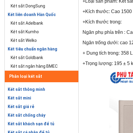
+Loại sản phẩm:
Két sắ
Két sắt DongSung
+Kích thước: Cao 1500 
Két liên doanh Hàn Quốc
+Kích thước trong:
Két sắt Adelbank
Két sắt Kumho
Ngăn phụ phía trên : C
Két sắt Welko
Ngăn trống dưới: cao 12
Két tiêu chuẩn ngân hàng
+ Dung tích trong: 358 L
Két sắt Goldbank
+Trọng lượng: 195 ± 5 
Két sắt ngân hàng BMEC
Phân loại két sắt
Két sắt thông minh
Két sắt mini
Két sắt giá rẻ
Két sắt chống cháy
Két sắt khách sạn để tủ
Két sắt cá nhân để tủ