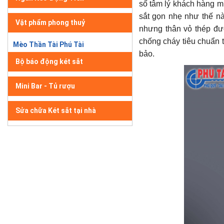
số tâm lý khách hàng m
sắt gọn nhẹ như thế nà
Vật phẩm phong thuỷ
nhưng thân vỏ thép đư
chống cháy tiêu chuẩn 
Mèo Thần Tài Phú Tài
bảo.
Bộ báo động két sắt
Mini Bar - Tủ rượu
Sửa chữa Két sắt tại nhà