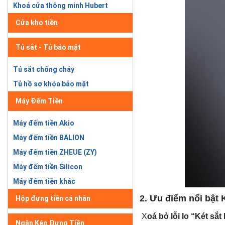
Khoá cửa thông minh Hubert
Cửa kho tiền
Tủ sắt - Tủ bảo mật
Tủ sắt chống cháy
Tủ hồ sơ khóa bảo mật
Máy Đếm Tiền
Máy đếm tiền Akio
Máy đếm tiền BALION
Máy đếm tiền ZHEUE (ZY)
Máy đếm tiền Silicon
Máy đếm tiền khác
2. Ưu điểm nổi bật 
Hộp đựng tiền cá nhân
X
oá bỏ lỗi lo “Két s
Ngăn Kéo Đựng Tiền