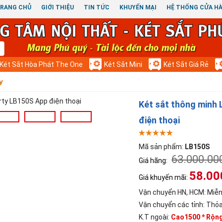
RANG CHỦ
GIỚI THIỆU
TIN TỨC
KHUYẾN MẠI
HỆ THỐNG CỬA H
Két Sắt Hòa Phát The One
Két Sắt Mini
Két Sắt Giá Rẻ
y
Két sắt thông minh 
điện thoại
Mã sản phẩm:
LB150S
63.000.00
Giá hãng:
58.00
Giá khuyến mãi:
Vận chuyển HN, HCM:
Miễn
Vận chuyển các tỉnh:
Thỏa
K.T ngoài:
Cao1500 * Rộn