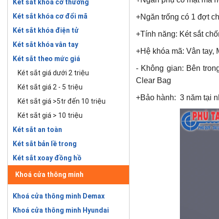
Két sắt khóa cơ thường
Két sắt khóa cơ đổi mã
+Ngăn trống có 1 đợt ch
Két sắt khóa điện tử
+Tính năng:
Két sắt ch
Két sắt khóa vân tay
+Hệ khóa mã: Vân tay, M
Két sắt theo mức giá
- Không gian: Bên trong
Két sắt giá dưới 2 triệu
Clear Bag
Két sắt giá 2 - 5 triệu
+Bảo hành: 3 năm tại nhà
Két sắt giá >5tr đến 10 triệu
Két sắt giá > 10 triệu
Két sắt an toàn
Két sắt bản lề trong
Két sắt xoay đồng hồ
Khoá cửa thông minh
Khoá cửa thông minh Demax
Khoá cửa thông minh Hyundai