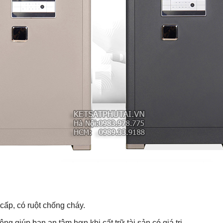
 cấp, có ruột chống cháy.
g giúp bạn an tâm hơn khi cất trữ tài sản có giá trị.