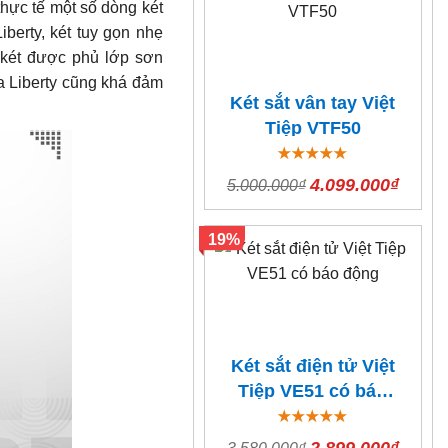
hực tế một số dòng két
berty, két tuy gọn nhẹ
 két được phủ lớp sơn
a Liberty cũng khá đảm
Két sắt vân tay Việt
Tiệp VTF50
4.099.000₫
5.000.000₫
19%
Két sắt điện tử Việt
Tiệp VE51 có báo
động