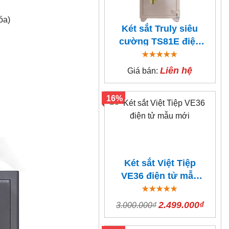
óa)
Két sắt Truly siêu
cường TS81E điện
tử
Liên hệ
Giá bán:
16%
Két sắt Việt Tiệp
VE36 điện tử mẫu
mới
2.499.000₫
3.000.000₫