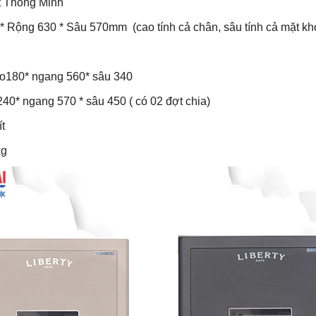
t Thông Minh
* Rộng 630 * Sâu 570mm (cao tính cả chân, sâu tính cả mặt kh
ao180* ngang 560* sâu 340
40* ngang 570 * sâu 450 ( có 02 đợt chia)
ít
kg