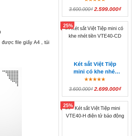
2.599.000₫
3.600.000₫
25%
h
được file giấy A4 , túi
Két sắt Việt Tiệp
mini có khe nhét
tiền VTE40-CD
2.699.000₫
3.600.000₫
25%