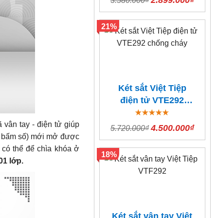
2.899.000₫
3.580.000₫
21%
Két sắt Việt Tiệp
điện tử VTE292
chống cháy
 vân tay - điện tử giúp
4.500.000₫
5.720.000₫
ặc bấm số) mới mở được
n có thể để chìa khóa ở
18%
01 lớp.
Két sắt vân tay Việt