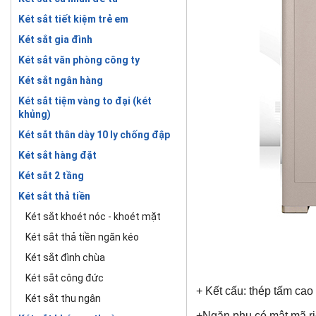
Két sắt tiết kiệm trẻ em
Két sắt gia đình
Két sắt văn phòng công ty
Két sắt ngân hàng
Két sắt tiệm vàng to đại (két
khủng)
Két sắt thân dày 10 ly chống đập
Két sắt hàng đặt
Két sắt 2 tầng
Két sắt thả tiền
Két sắt khoét nóc - khoét mặt
Két sắt thả tiền ngăn kéo
Két sắt đình chùa
Két sắt công đức
+ Kết cấu: thép tấm cao
Két sắt thu ngân
+Ngăn phụ có mật mã riên