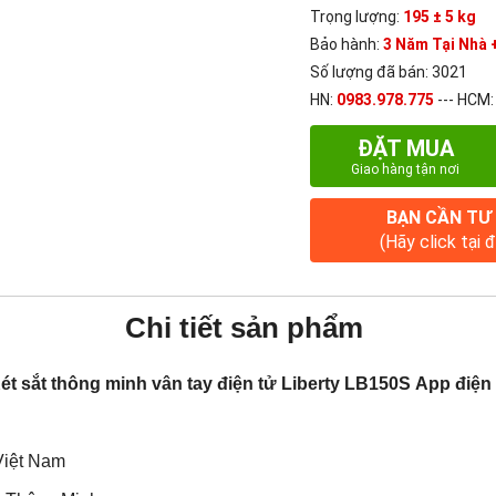
Trọng lượng:
195 ± 5 kg
Bảo hành:
3 Năm Tại Nhà +
Số lượng đã bán: 3021
HN:
0983.978.775
--- HCM
ĐẶT MUA
Giao hàng tận nơi
BẠN CẦN TƯ
(Hãy click tại 
Chi tiết sản phẩm
ét sắt
thông minh vân tay điện tử Liberty LB150S App điện 
S
Việt Nam