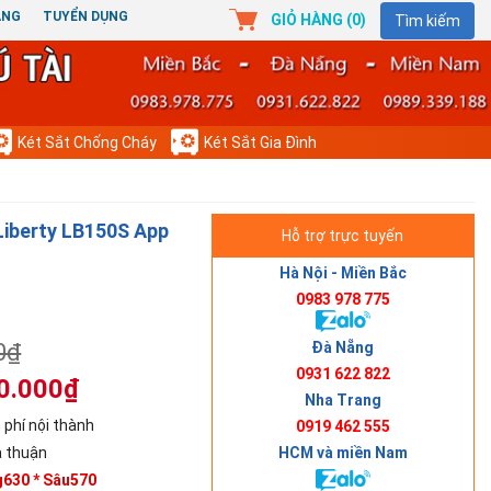
ÀNG
TUYỂN DỤNG
GIỎ HÀNG (
0
)
Tìm kiếm
Két Sắt Chống Cháy
Két Sắt Gia Đình
Liberty LB150S App
Hỗ trợ trực tuyến
Hà Nội - Miền Bắc
0983 978 775
Đà Nẵng
0₫
0931 622 822
0.000₫
Nha Trang
 phí nội thành
0919 462 555
HCM và miền Nam
 thuận
g630 * Sâu570