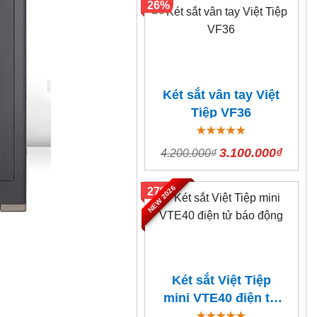
26%
Két sắt vân tay Việt
Tiệp VF36
3.100.000₫
4.200.000₫
NEW 2026
27%
Két sắt Việt Tiệp
mini VTE40 điện tử
báo động