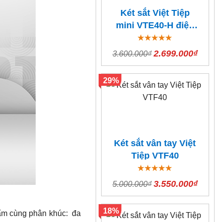
Két sắt Việt Tiệp
mini VTE40-H điện
tử báo động
2.699.000₫
3.600.000₫
29%
Két sắt vân tay Việt
Tiệp VTF40
3.550.000₫
5.000.000₫
18%
phẩm cùng phân khúc: đa