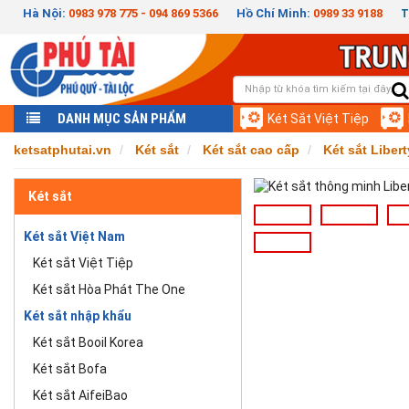
Hà Nội:
0983 978 775 - 094 869 5366
Hồ Chí Minh:
0989 33 9188
T
DANH MỤC SẢN PHẨM
Két Sắt Việt Tiệp
ketsatphutai.vn
Két sắt
Két sắt cao cấp
Két sắt Libert
Két sắt
Két sắt Việt Nam
Két sắt Việt Tiệp
Két sắt Hòa Phát The One
Két sắt nhập khẩu
Két sắt Booil Korea
Két sắt Bofa
Két sắt AifeiBao