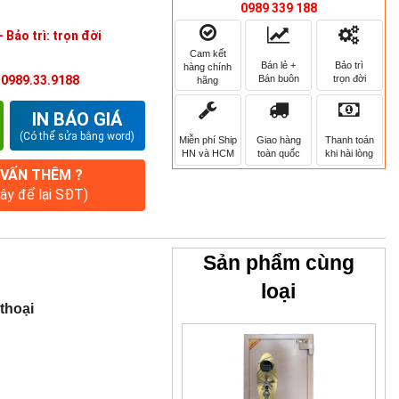
0989 339 188
 Bảo trì: trọn đời
Cam kết
Bán lẻ +
Bảo trì
hàng chính
Bán buôn
trọn đời
:
0989.33.9188
hãng
IN BÁO GIÁ
(Có thể sửa bằng word)
Miễn phí Ship
Giao hàng
Thanh toán
HN và HCM
toàn quốc
khi hài lòng
 VẤN THÊM ?
đây để lại SĐT)
Sản phẩm cùng
loại
thoại