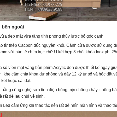
g bên ngoài
n vừa đẹp mắt vừa tăng tính phong thủy lược bỏ góc cạnh.
ạo từ thép Cacbon đúc nguyên khối, Cánh cửa được sử dụng đ
4mm với bản lề chìm trục chữ U kết hợp 3 chốt khóa Inox phi 
ã số viền mặt vàng bàn phím Acrylic đen được thiết kế ngay g
, khe cắm chìa khóa dự phòng và dãy 12 ký tự số và hốc đặt vâ
 két hoặc cài đặt.
 bằng công nghệ sơn tĩnh điện bóng mịn chống cháy, chống bám
 rất dễ lau chùi vệ sinh.
 Led cảm ứng khi thao tác nên rất dễ nhìn màn hình và thao tá