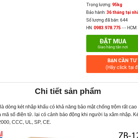
Trọng lượng:
95kg
Bảo hành:
36 tháng tại nhà
Số lượng đã bán: 644
HN:
0983.978.775
--- HCM
ĐẶT MUA
Giao hàng tận nơi
BẠN CẦN TƯ
(Hãy click tại 
Chi tiết sản phẩm
là dòng két nhập khẩu có khả năng bảo mật chống trộm rất cao
 mã số điện tử. lại có cảnh báo động khi người lạ xâm nhập. Két
2000, CCC, UL, SP, CE.