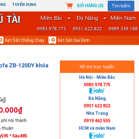
ÀNG
TUYỂN DỤNG
GIỎ HÀNG (
0
)
Tìm kiếm
Két Sắt Chống Cháy
Két Sắt Gia Đình
Bofa ZB-120DY khóa
Hỗ trợ trực tuyến
Hà Nội - Miền Bắc
0983 978 775
Đà Nẵng
0₫
0931 622 822
0.000₫
Nha Trang
 phí nội thành
0919 462 555
HCM và miền Nam
 thuận
g595 * Sâu485