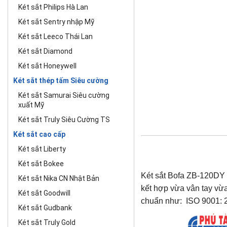
Két sắt Philips Hà Lan
Két sắt Sentry nhập Mỹ
Két sắt Leeco Thái Lan
Két sắt Diamond
Két sắt Honeywell
Két sắt thép tấm Siêu cường
Két sắt Samurai Siêu cường
xuất Mỹ
Két sắt Truly Siêu Cường TS
Két sắt cao cấp
Két sắt Liberty
Két sắt Bokee
Két sắt Bofa ZB-120DY 
Két sắt Nika CN Nhật Bản
kết hợp vừa vân tay vừa
Két sắt Goodwill
chuẩn như: ISO 9001: 
Két sắt Gudbank
Két sắt Truly Gold