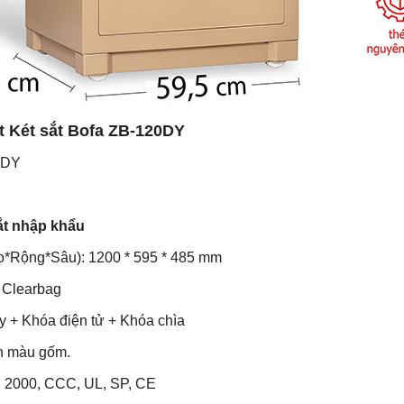
t Két sắt Bofa ZB-120DY
0DY
ắt nhập khẩu
o*Rộng*Sâu): 1200 * 595 * 485 mm
i Clearbag
y + Khóa điện tử + Khóa chìa
ện màu gốm.
: 2000, CCC, UL, SP, CE