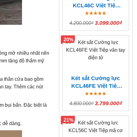
KCL46C Việt Tiệp
mã cơ
3.099.000₫
4.200.000₫
20%
óng mở nhiều nhất nên
25mm tăng độ thẩm mỹ
Két sắt Cường lực
iữa thân cửa bao gồm
KCL46FE Việt Tiệp
n tay. Thêm các nút
vân tay điện tử
3.799.000₫
4.800.000₫
 bụi bẩn. Đặc biệt là
21%
c dễ dàng.