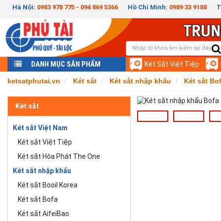
Hà Nội:
0983 978 775 - 094 869 5366
Hồ Chí Minh:
0989 33 9188
T
DANH MỤC SẢN PHẨM
Két Sắt Việt Tiệp
ketsatphutai.vn
Két sắt
Két sắt nhập khẩu
Két sắt Bo
Két sắt
Két sắt Việt Nam
Két sắt Việt Tiệp
Két sắt Hòa Phát The One
Két sắt nhập khẩu
Két sắt Booil Korea
Két sắt Bofa
Két sắt AifeiBao