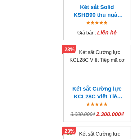
Két sắt Solid
KSHB90 thu ngân
thả tiền
Liên hệ
Giá bán:
23%
Két sắt Cường lực
KCL28C Việt Tiệp
mã cơ
2.300.000₫
3.000.000₫
23%