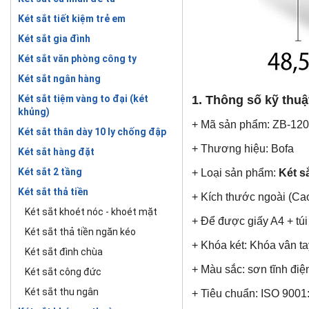
Két sắt tiết kiệm trẻ em
Két sắt gia đình
Két sắt văn phòng công ty
Két sắt ngân hàng
Két sắt tiệm vàng to đại (két
1. Thông số kỹ thuậ
khủng)
+ Mã sản phẩm: ZB-12
Két sắt thân dày 10 ly chống đập
+ Thương hiệu: Bofa
Két sắt hàng đặt
Két sắt 2 tầng
+ Loại sản phẩm:
Két s
Két sắt thả tiền
+ Kích thước ngoài (Ca
Két sắt khoét nóc - khoét mặt
+ Để được giấy A4 + tú
Két sắt thả tiền ngăn kéo
+ Khóa két: Khóa vân ta
Két sắt đình chùa
+ Màu sắc: sơn tĩnh đi
Két sắt công đức
Két sắt thu ngân
+ Tiêu chuẩn: ISO 9001