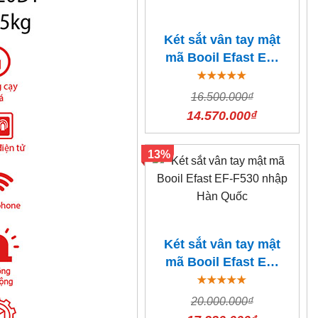
Két sắt vân tay mật
mã Booil Efast EF-
F310 nhập Hàn
Quốc
16.500.000₫
14.570.000₫
13%
Két sắt vân tay mật
mã Booil Efast EF-
F530 nhập Hàn
Quốc
20.000.000₫