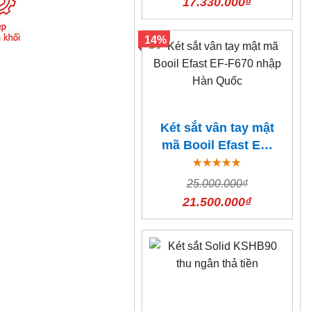
17.330.000₫
14%
Két sắt vân tay mật
mã Booil Efast EF-
F670 nhập Hàn
Quốc
25.000.000₫
21.500.000₫