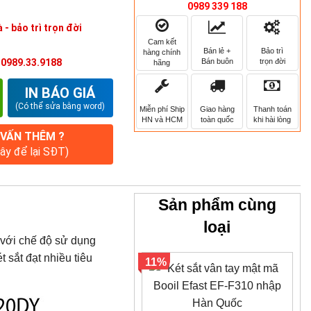
0989 339 188
 - bảo trì trọn đời
Cam kết
Bán lẻ +
Bảo trì
hàng chính
Bán buôn
trọn đời
:
0989.33.9188
hãng
IN BÁO GIÁ
(Có thể sửa bằng word)
Miễn phí Ship
Giao hàng
Thanh toán
HN và HCM
toàn quốc
khi hài lòng
 VẤN THÊM ?
đây để lại SĐT)
Sản phẩm cùng
loại
 với chế độ sử dụng
 sắt đạt nhiều tiêu
11%