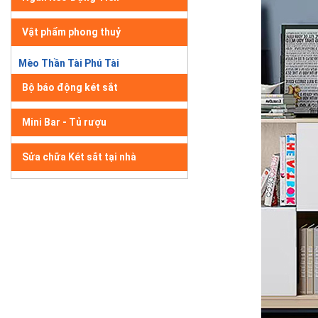
Vật phẩm phong thuỷ
Mèo Thần Tài Phú Tài
Bộ báo động két sắt
Mini Bar - Tủ rượu
Sửa chữa Két sắt tại nhà