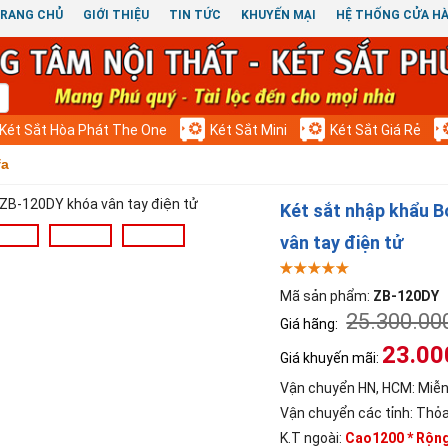
RANG CHỦ
GIỚI THIỆU
TIN TỨC
KHUYẾN MẠI
HỆ THỐNG CỬA H
Két Sắt Hòa Phát The One
Két Sắt Mini
Két Sắt Giá Rẻ
fa
Két sắt nhập khẩu 
vân tay điện tử
Mã sản phẩm:
ZB-120DY
25.300.00
Giá hãng:
23.00
Giá khuyến mãi:
Vận chuyển HN, HCM:
Miễn
Vận chuyển các tỉnh:
Thỏa
K.T ngoài:
Cao1200 * Rộn